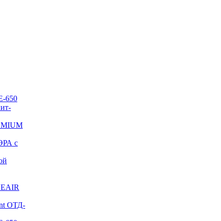
E-650
ит-
REMIUM
ЭРА с
ой
NEAIR
nt ОТД-