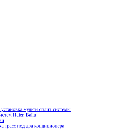
установка мульти сплит-системы
тем Haier, Ballu
ии
а трасс под два кондиционера