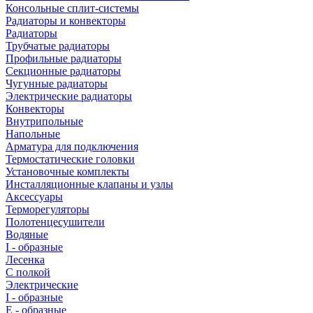
Консольные сплит-системы
Радиаторы и конвекторы
Радиаторы
Трубчатые радиаторы
Профильные радиаторы
Секционные радиаторы
Чугунные радиаторы
Электрические радиаторы
Конвекторы
Внутрипольные
Напольные
Арматура для подключения
Термостатические головки
Установочные комплекты
Инсталляционные клапаны и узлы
Аксессуары
Терморегуляторы
Полотенцесушители
Водяные
I - образные
Лесенка
С полкой
Электрические
I - образные
E - образные