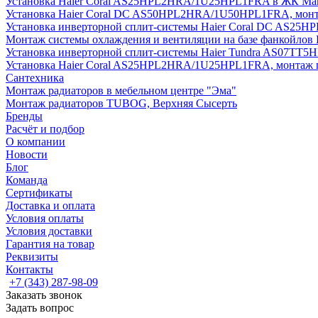
Установка Haier Coral AS25HPL2HRA/1U25HPL1FRA в ЖК Мак
Установка Haier Coral DC AS50HPL2HRA/1U50HPL1FRA, монт
Установка инверторной сплит-системы Haier Coral DC AS2
Монтаж системы охлаждения и вентиляции на базе фанкойлов
Установка инверторной сплит-системы Haier Tundra AS07TT
Установка Haier Coral AS25HPL2HRA/1U25HPL1FRA, монтаж 
Сантехника
Монтаж радиаторов в мебельном центре "Эма"
Монтаж радиаторов TUBOG, Верхняя Сысерть
Бренды
Расчёт и подбор
О компании
Новости
Блог
Команда
Сертификаты
Доставка и оплата
Условия оплаты
Условия доставки
Гарантия на товар
Реквизиты
Контакты
+7 (343) 287-98-09
Заказать звонок
Задать вопрос