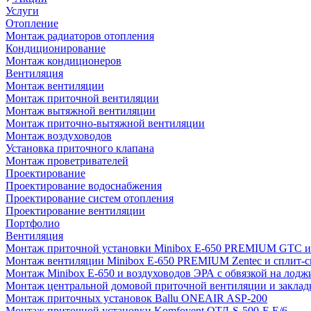
Услуги
Отопление
Монтаж радиаторов отопления
Кондиционирование
Монтаж кондиционеров
Вентиляция
Монтаж вентиляции
Монтаж приточной вентиляции
Монтаж вытяжной вентиляции
Монтаж приточно-вытяжной вентиляции
Монтаж воздуховодов
Установка приточного клапана
Монтаж проветривателей
Проектирование
Проектирование водоснабжения
Проектирование систем отопления
Проектирование вентиляции
Портфолио
Вентиляция
Монтаж приточной установки Minibox E-650 PREMIUM GTC и 
Монтаж вентиляции Minibox E-650 PREMIUM Zentec и сплит-сис
Монтаж Minibox E-650 и воздуховодов ЭРА с обвязкой на лодж
Монтаж центральной домовой приточной вентиляции и закладк
Монтаж приточных установок Ballu ONEAIR ASP-200
Монтаж приточной установки Komfovent ОТД-S-500-F-E/6