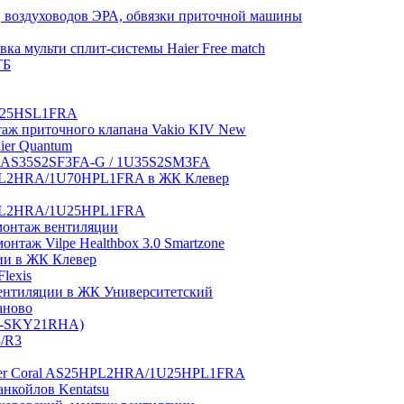
 воздуховодов ЭРА, обвязки приточной машины
ка мульти сплит-системы Haier Free match
ТБ
1U25HSL1FRA
нтаж приточного клапана Vakio KIV New
aier Quantum
tch AS35S2SF3FA-G / 1U35S2SM3FA
0HPL2HRA/1U70HPL1FRA в ЖК Клевер
5HPL2HRA/1U25HPL1FRA
монтаж вентиляции
таж Vilpe Healthbox 3.0 Smartzone
ии в ЖК Клевер
lexis
 вентиляции в ЖК Университетский
аново
GI-SKY21RHA)
3/R3
aier Coral AS25HPL2HRA/1U25HPL1FRA
нкойлов Kentatsu