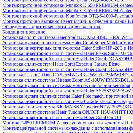
Монтаж приточной установки Minibox E-650 PREMIUM Zentec,
Монтаж приточной установки Minibox E-650 PREMIUM Zentec
Монтаж приточной установки Komfovent ОТД-S-1000-F, установ
Монтаж приточно-вытяжной вентиляции в отделении банка В
Общедомовая приточная вентиляция в квартире
Кондиционирование
Установка сплит-системы Haier Spirit DC AS25HSL1HRA-W/
Установка мульти сплит-системы Haier Coral Super Match и мо
Установка инверторных сплит-систем Haier Stellar HP -20С и H
Установка инверторной сплит-системы Haier Flexis Super Ma
Установка инверторной сплит-системы Haier Coral DC AS7
Установка сплит-систем Haier Coral Expert и Casarte Eletto
Установка инверторной сплит-системы Haier Coral DC AS2
Установка Casarte Triano CAS25MW1/R3 – W/G/1U25MW1/R3, 
Установка сплит-системы Hisense Zoom AS-18UW4RMSKB01, мон
Установка мульти сплит-системы, монтаж приточной вентиляц
Установка инверторной сплит-системы Haier AS25S2SF2FA-W F
Установка мульти сплит-системы Haier Free match, приточной
Установка инверторной сплит-системы Casarte Eletto, пос. Кург
Установка сплит-системы XIGMA SKY Inverter NEW 2025 (X
Установка сплит-системы Haier Tundra ON/OFF HSU-09HTT10
Установка инверторной сплит-системы Haier Coral On-Off
Монтаж E-650 PREMIUM Zentec, установка сплит-системы H
Монтаж центральной системы охлаждения с использованием фа