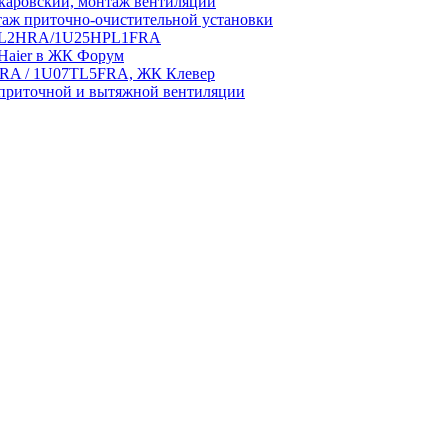
аровский, монтаж вентиляции
аж приточно-очистительной установки
5HPL2HRA/1U25HPL1FRA
 Haier в ЖК Форум
5HRA / 1U07TL5FRA, ЖК Клевер
приточной и вытяжной вентиляции