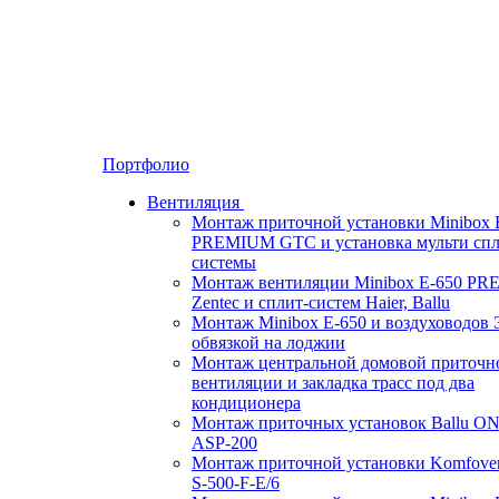
Портфолио
Вентиляция
Монтаж приточной установки Minibox 
PREMIUM GTC и установка мульти спл
системы
Монтаж вентиляции Minibox E-650 P
Zentec и сплит-систем Haier, Ballu
Монтаж Minibox E-650 и воздуховодов 
обвязкой на лоджии
Монтаж центральной домовой приточн
вентиляции и закладка трасс под два
кондиционера
Монтаж приточных установок Ballu O
ASP-200
Монтаж приточной установки Komfove
S-500-F-E/6