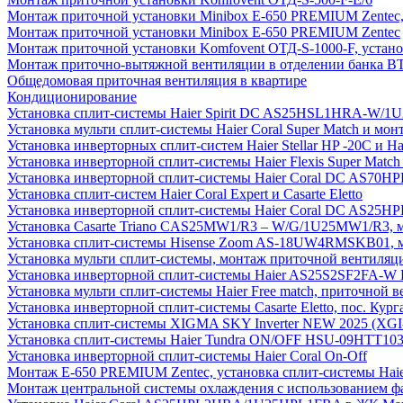
Монтаж приточной установки Minibox E-650 PREMIUM Zentec,
Монтаж приточной установки Minibox E-650 PREMIUM Zentec
Монтаж приточной установки Komfovent ОТД-S-1000-F, установ
Монтаж приточно-вытяжной вентиляции в отделении банка В
Общедомовая приточная вентиляция в квартире
Кондиционирование
Установка сплит-системы Haier Spirit DC AS25HSL1HRA-W/
Установка мульти сплит-системы Haier Coral Super Match и мо
Установка инверторных сплит-систем Haier Stellar HP -20С и H
Установка инверторной сплит-системы Haier Flexis Super Ma
Установка инверторной сплит-системы Haier Coral DC AS7
Установка сплит-систем Haier Coral Expert и Casarte Eletto
Установка инверторной сплит-системы Haier Coral DC AS2
Установка Casarte Triano CAS25MW1/R3 – W/G/1U25MW1/R3, 
Установка сплит-системы Hisense Zoom AS-18UW4RMSKB01, мон
Установка мульти сплит-системы, монтаж приточной вентиляц
Установка инверторной сплит-системы Haier AS25S2SF2FA-W F
Установка мульти сплит-системы Haier Free match, приточной
Установка инверторной сплит-системы Casarte Eletto, пос. Кург
Установка сплит-системы XIGMA SKY Inverter NEW 2025 (X
Установка сплит-системы Haier Tundra ON/OFF HSU-09HTT10
Установка инверторной сплит-системы Haier Coral On-Off
Монтаж E-650 PREMIUM Zentec, установка сплит-системы H
Монтаж центральной системы охлаждения с использованием фа