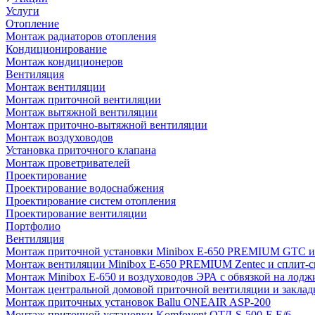
Услуги
Отопление
Монтаж радиаторов отопления
Кондиционирование
Монтаж кондиционеров
Вентиляция
Монтаж вентиляции
Монтаж приточной вентиляции
Монтаж вытяжной вентиляции
Монтаж приточно-вытяжной вентиляции
Монтаж воздуховодов
Установка приточного клапана
Монтаж проветривателей
Проектирование
Проектирование водоснабжения
Проектирование систем отопления
Проектирование вентиляции
Портфолио
Вентиляция
Монтаж приточной установки Minibox E-650 PREMIUM GTC и 
Монтаж вентиляции Minibox E-650 PREMIUM Zentec и сплит-сис
Монтаж Minibox E-650 и воздуховодов ЭРА с обвязкой на лодж
Монтаж центральной домовой приточной вентиляции и закладк
Монтаж приточных установок Ballu ONEAIR ASP-200
Монтаж приточной установки Komfovent ОТД-S-500-F-E/6