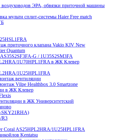
 воздуховодов ЭРА, обвязки приточной машины
ка мульти сплит-системы Haier Free match
ТБ
1U25HSL1FRA
нтаж приточного клапана Vakio KIV New
aier Quantum
tch AS35S2SF3FA-G / 1U35S2SM3FA
0HPL2HRA/1U70HPL1FRA в ЖК Клевер
5HPL2HRA/1U25HPL1FRA
монтаж вентиляции
таж Vilpe Healthbox 3.0 Smartzone
ии в ЖК Клевер
lexis
 вентиляции в ЖК Университетский
аново
GI-SKY21RHA)
3/R3
aier Coral AS25HPL2HRA/1U25HPL1FRA
нкойлов Kentatsu