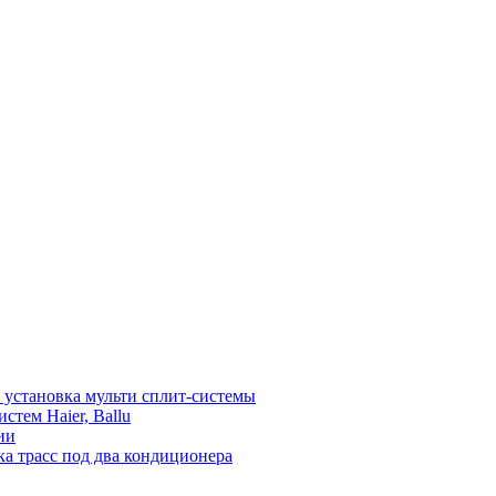
установка мульти сплит-системы
тем Haier, Ballu
ии
а трасс под два кондиционера