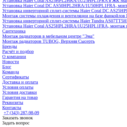
Установка Haier Coral AS25HPL2HRA/1U25HPL1FRA в ЖК Мак
Установка Haier Coral DC AS50HPL2HRA/1U50HPL1FRA, монт
Установка инверторной сплит-системы Haier Coral DC AS2
Монтаж системы охлаждения и вентиляции на базе фанкойлов
Установка инверторной сплит-системы Haier Tundra AS07TT
Установка Haier Coral AS25HPL2HRA/1U25HPL1FRA, монтаж 
Сантехника
Монтаж радиаторов в мебельном центре "Эма"
Монтаж радиаторов TUBOG, Верхняя Сысерть
Бренды
Расчёт и подбор
О компании
Новости
Блог
Команда
Сертификаты
Доставка и оплата
Условия оплаты
Условия доставки
Гарантия на товар
Реквизиты
Контакты
+7 (343) 287-98-09
Заказать звонок
Задать вопрос