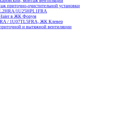
аровский, монтаж вентиляции
аж приточно-очистительной установки
5HPL2HRA/1U25HPL1FRA
 Haier в ЖК Форум
5HRA / 1U07TL5FRA, ЖК Клевер
приточной и вытяжной вентиляции