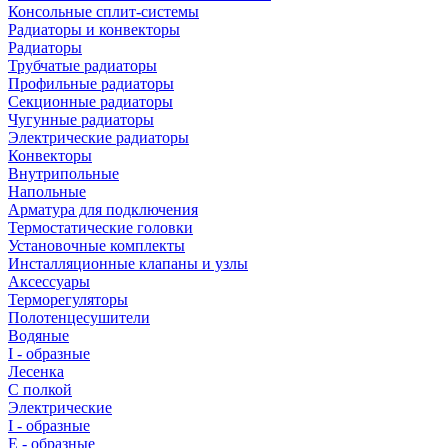
Консольные сплит-системы
Радиаторы и конвекторы
Радиаторы
Трубчатые радиаторы
Профильные радиаторы
Секционные радиаторы
Чугунные радиаторы
Электрические радиаторы
Конвекторы
Внутрипольные
Напольные
Арматура для подключения
Термостатические головки
Установочные комплекты
Инсталляционные клапаны и узлы
Аксессуары
Терморегуляторы
Полотенцесушители
Водяные
I - образные
Лесенка
С полкой
Электрические
I - образные
E - образные