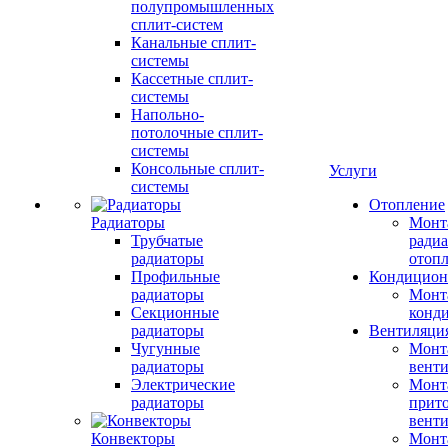
полупромышленных
сплит-систем
Канальные сплит-
системы
Кассетные сплит-
системы
Напольно-
потолочные сплит-
системы
Консольные сплит-
Услуги
системы
Отопление
Радиаторы
Монт
Трубчатые
радиа
радиаторы
отоп
Профильные
Кондицион
радиаторы
Монт
Секционные
конд
радиаторы
Вентиляци
Чугунные
Монт
радиаторы
вент
Электрические
Монт
радиаторы
прит
вент
Конвекторы
Монт