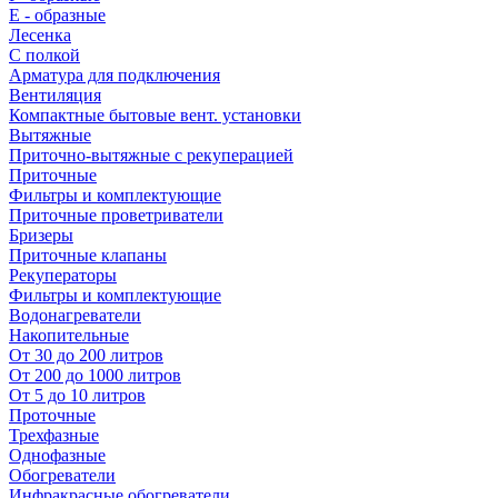
E - образные
Лесенка
С полкой
Арматура для подключения
Вентиляция
Компактные бытовые вент. установки
Вытяжные
Приточно-вытяжные с рекуперацией
Приточные
Фильтры и комплектующие
Приточные проветриватели
Бризеры
Приточные клапаны
Рекуператоры
Фильтры и комплектующие
Водонагреватели
Накопительные
От 30 до 200 литров
От 200 до 1000 литров
От 5 до 10 литров
Проточные
Трехфазные
Однофазные
Обогреватели
Инфракрасные обогреватели