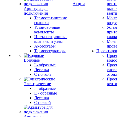
Акции
прит
Арматура для
вытя
подключения
вент
Термостатические
Монт
головки
возду
Установочные
Устан
комплекты
прит
Инсталляционные
клап
клапаны и узлы
Монт
Аксессуары
прове
Терморегуляторы
Проектиро
Прое
Водяные
водо
I - образные
Прое
Лесенка
сист
С полкой
отоп
Прое
Электрические
вент
I - образные
E - образные
Лесенка
С полкой
Арматура для