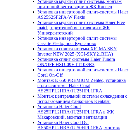
Установка мульти сплит-системы, монтаж
приточной вентиляции в ЖК Клевер
Установка инверторной сплит-системы Haier
AS25S2SF2FA-W Flexis
Установка мульти сплит-системы Haier Free
match, приточной вентиляции в ЖК
Университетский
Установка инверторной сплит-системы
Casarte Eletto, пос. Курганово
Установка сплит-системы XIGMA SKY
Inverter NEW 2025 (XGI-SKY21RHA)
Установка сплит-системы Haier Tundra
ON/OFF HSU-09HTT103/R3
Установка инверторной сплит-системы Haier
Coral On-Off
Монтаж E-650 PREMIUM Zentec, установка
сплит-системы Haier Coral
AS25HPL2HRA/1U25HPL1FRA
Монтаж центральной системы охлаждения с
использованием фанкойлов Kentatsu
Установка Haier Coral
AS25HPL2HRA/1U25HPL1FRA в ЖК
Макаровский, монтаж вентиляции
Установка Haier Coral DC
AS50HPL2HRA/1U50HPL1FRA, монтаж