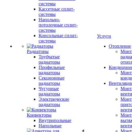
системы
Кассетные сплит-
системы
Напольно-
потолочные сплит-
системы
Консольные сплит-
Услуги
системы
Отопление
Радиаторы
Монт
Трубчатые
радиа
радиаторы
отоп
Профильные
Кондицион
радиаторы
Монт
Секционные
конд
радиаторы
Вентиляци
Чугунные
Монт
радиаторы
вент
Электрические
Монт
радиаторы
прит
вент
Конвекторы
Монт
Внутрипольные
вытя
Напольные
вент
Монт