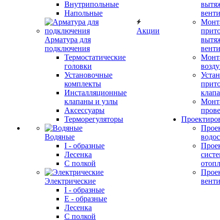
Внутрипольные
вытя
Напольные
вент
Монт
Акции
прит
Арматура для
вытя
подключения
вент
Термостатические
Монт
головки
возду
Установочные
Устан
комплекты
прит
Инсталляционные
клап
клапаны и узлы
Монт
Аксессуары
прове
Терморегуляторы
Проектиро
Прое
Водяные
водо
I - образные
Прое
Лесенка
сист
С полкой
отоп
Прое
Электрические
вент
I - образные
E - образные
Лесенка
С полкой