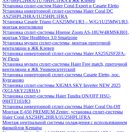
AS70HPL2HRA/1U70HPL1FRA в ЖК Клевер
Установка сплит-систем Haier Coral Expert и Casarte Eletto
Установка инверторной сплит-системы Haier Coral DC
AS25HPL2HRA/1U25HPL1FRA
Установка Casarte Triano CAS25MW1/R3 – W/G/1U25MW1/R3,
монтаж вентиляции
Установка сплит-системы Hisense Zoom AS-18UW4RMSKB01,
монтаж Vilpe Healthbox 3.0 Smartzone
Установка мульти сплит-системы, монтаж приточной
вентиляции в ЖК Клевер
Установка инверторной сплит-системы Haier AS25S2SF2FA-
W Flexis
Установка мульти сплит-системы Haier Free match, приточной
вентиляции в ЖК Университетский
Установка инверторной сплит-системы Casarte Eletto, пос.
Курганово
Установка сплит-системы XIGMA SKY Inverter NEW 2025
(XGI-SKY21RHA)
Установка сплит-системы Haier Tundra ON/OFF HSU-
09HTT103/R3
Установка инверторной сплит-системы Haier Coral On-Off
Монтаж E-650 PREMIUM Zentec, установка сплит-системы
Haier Coral AS25HPL2HRA/1U25HPL1FRA
Монтаж центральной системы охлаждения с использованием
фанкойлов Kentatsu