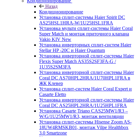
Кондиционирование
Назад
Кондиционирование
Установка сплит-системы Haier Spirit DC
AS25HSL1HRA-W/1U25HSL1FRA
Установка мульти сплит-системы Haier Coral
Super Match и монтаж приточного клапана
Vakio KIV New
Установка инверторных сплит-систем Haier
Stellar HP -20С и Haier Quantum
Установка инверторной сплит-системы Haier
Flexis Super Match AS35S2SF3FA-G /
1U35S2SM3FA
Установка инверторной сплит-системы Haier
Coral DC AS70HPL2HRA/1U70HPL1FRA в
ЖК Клевер
Установка сплит-систем Haier Coral Expert и
Casarte Eletto
Установка инверторной сплит-системы Haier
Coral DC AS25HPL2HRA/1U25HPL1FRA
Установка Casarte Triano CAS25MW1/R3 –
W/G/1U25MW1/R3, монтаж вентиляции
Установка сплит-системы Hisense Zoom AS-
18UW4RMSKB01, монтаж Vilpe Healthbox
3.0 Smartzone