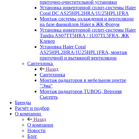
приточно-очистительной установки
Установка инверторной сплит-системы Haier
Coral DC AS25HPL2HRA/1U25HPL1FRA
Монтаж системы охлаждения и вентиляции
на базе фанкойлов Haier в ЖК Форум
Установка инверторной сплит-системы Haier
Tundra AS07TT5HRA / 1U07TL5FRA, ЖК
Клевер
Установка Haier Coral
AS25HPL2HRA/1U25HPL1FRA, монтаж
приточной и вытяжной вентиляции
Сантехника
Назад
Сантехника
Монтаж радиаторов в мебельном центре
"Эма"
Монтаж радиаторов TUBOG, Верхняя
Сысерть
Бренды
Расчёт и подбор
О компании
Назад
О компании
Новости
Блог