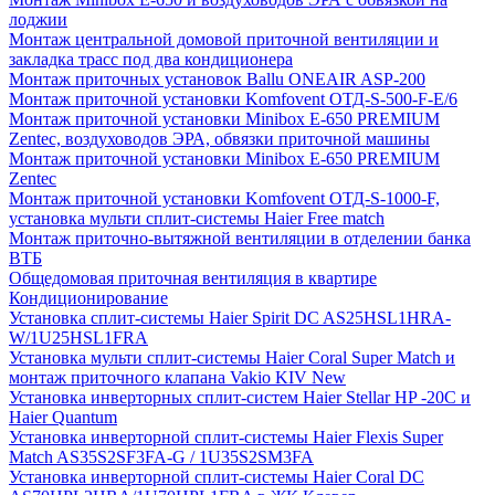
лоджии
Монтаж центральной домовой приточной вентиляции и
закладка трасс под два кондиционера
Монтаж приточных установок Ballu ONEAIR ASP-200
Монтаж приточной установки Komfovent ОТД-S-500-F-E/6
Монтаж приточной установки Minibox E-650 PREMIUM
Zentec, воздуховодов ЭРА, обвязки приточной машины
Монтаж приточной установки Minibox E-650 PREMIUM
Zentec
Монтаж приточной установки Komfovent ОТД-S-1000-F,
установка мульти сплит-системы Haier Free match
Монтаж приточно-вытяжной вентиляции в отделении банка
ВТБ
Общедомовая приточная вентиляция в квартире
Кондиционирование
Установка сплит-системы Haier Spirit DC AS25HSL1HRA-
W/1U25HSL1FRA
Установка мульти сплит-системы Haier Coral Super Match и
монтаж приточного клапана Vakio KIV New
Установка инверторных сплит-систем Haier Stellar HP -20С и
Haier Quantum
Установка инверторной сплит-системы Haier Flexis Super
Match AS35S2SF3FA-G / 1U35S2SM3FA
Установка инверторной сплит-системы Haier Coral DC