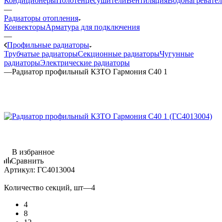
Кондиционеры
Полотенцесушители
Вентиляция
Водонагревате
—
Радиаторы отопления
Конвекторы
Арматура для подключения
—
Профильные радиаторы
Трубчатые радиаторы
Секционные радиаторы
Чугунные
радиаторы
Электрические радиаторы
—
Радиатор профильный КЗТО Гармония С40 1
В избранное
Сравнить
Артикул:
ГС4013004
Количество секций, шт
—
4
4
8