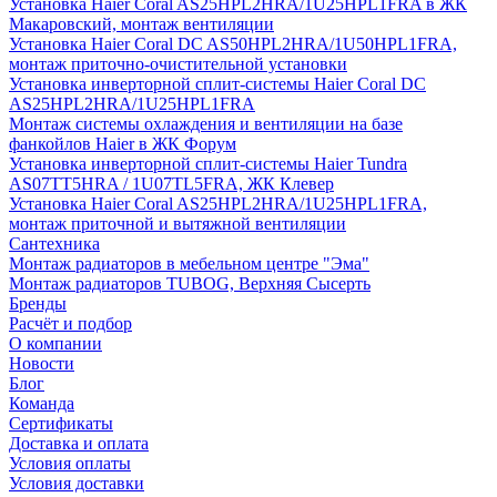
Установка Haier Coral AS25HPL2HRA/1U25HPL1FRA в ЖК
Макаровский, монтаж вентиляции
Установка Haier Coral DC AS50HPL2HRA/1U50HPL1FRA,
монтаж приточно-очистительной установки
Установка инверторной сплит-системы Haier Coral DC
AS25HPL2HRA/1U25HPL1FRA
Монтаж системы охлаждения и вентиляции на базе
фанкойлов Haier в ЖК Форум
Установка инверторной сплит-системы Haier Tundra
AS07TT5HRA / 1U07TL5FRA, ЖК Клевер
Установка Haier Coral AS25HPL2HRA/1U25HPL1FRA,
монтаж приточной и вытяжной вентиляции
Сантехника
Монтаж радиаторов в мебельном центре "Эма"
Монтаж радиаторов TUBOG, Верхняя Сысерть
Бренды
Расчёт и подбор
О компании
Новости
Блог
Команда
Сертификаты
Доставка и оплата
Условия оплаты
Условия доставки