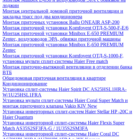
лоджии
Монтаж центральной домовой приточной вентиляции и
закладка трасс под два кондиционера
Монтаж приточных установок Ballu ONEAIR ASP-200
Монтаж приточной установки Komfovent ОТД-S-500-F-E/6
Монтаж приточной установки Minibox E-650 PREMIUM
Zentec, воздуховодов ЭРА, обвязки приточной машины
Монтаж приточной установки Minibox E-650 PREMIUM
Zentec
Монтаж приточной установки Komfovent ОТД-S-1000-F,
установка мульти сплит-системы Haier Free match
Монтаж приточно-вытяжной вентиляции в отделении банка
ВТБ
Общедомовая приточная вентиляция в квартире
Кондиционирование
Установка сплит-системы Haier Spirit DC AS25HSL1HRA-
W/1U25HSL1FRA
Установка мульти сплит-системы Haier Coral Super Match и
монтаж приточного клапана Vakio KIV New
Установка инверторных сплит-систем Haier Stellar HP -20С и
Haier Quantum
Установка инверторной сплит-системы Haier Flexis Super
Match AS35S2SF3FA-G / 1U35S2SM3FA
Установка инверторной сплит-системы Haier Coral DC