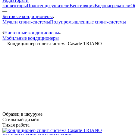
Радиаторы и
конвекторы
Полотенцесушители
Вентиляция
Водонагреватели
О
—
Бытовые кондиционеры
Мульти сплит-системы
Полупромышленные сплит-системы
—
Настенные кондиционеры
Мобильные кондиционеры
—
Кондиционер сплит-система Casarte TRIANO
Образец в шоуруме
Стильный дизайн
Тихая работа