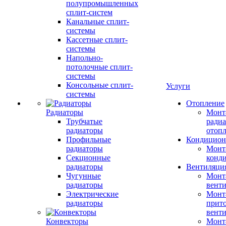
полупромышленных
сплит-систем
Канальные сплит-
системы
Кассетные сплит-
системы
Напольно-
потолочные сплит-
системы
Консольные сплит-
Услуги
системы
Отопление
Радиаторы
Монт
Трубчатые
радиа
радиаторы
отоп
Профильные
Кондицион
радиаторы
Монт
Секционные
конд
радиаторы
Вентиляци
Чугунные
Монт
радиаторы
вент
Электрические
Монт
радиаторы
прит
вент
Конвекторы
Монт