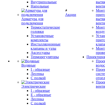
Внутрипольные
вытя
Напольные
вент
Монт
Акции
прит
Арматура для
вытя
подключения
вент
Термостатические
Монт
головки
возду
Установочные
Устан
комплекты
прит
Инсталляционные
клап
клапаны и узлы
Монт
Аксессуары
прове
Терморегуляторы
Проектиро
Прое
Водяные
водо
I - образные
Прое
Лесенка
сист
С полкой
отоп
Прое
Электрические
вент
I - образные
E - образные
Лесенка
С полкой