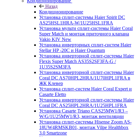
Кондиционирование
Назад
Кондиционирование
Установка сплит-системы Haier Spirit DC
AS25HSL1HRA-W/1U25HSL1FRA
Установка мульти сплит-системы Haier Coral
Super Match и монтаж приточного клапана
Vakio KIV New
Установка инверторных сплит-систем Haier
Stellar HP -20С и Haier Quantum
Установка инверторной сплит-системы Haier
Flexis Super Match AS35S2SF3FA-G /
1U35S2SM3FA
Установка инверторной сплит-системы Haier
Coral DC AS70HPL2HRA/1U70HPL1FRA в
ЖК Клевер
Установка сплит-систем Haier Coral Expert и
Casarte Eletto
Установка инверторной сплит-системы Haier
Coral DC AS25HPL2HRA/1U25HPL1FRA
Установка Casarte Triano CAS25MW1/R3 –
W/G/1U25MW1/R3, монтаж вентиляции
Установка сплит-системы Hisense Zoom AS-
18UW4RMSKB01, монтаж Vilpe Healthbox
3.0 Smartzone