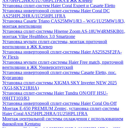
AS70HPL2HRA/1U70HPL1FRA в ЖК Клевер
Установка сплит-систем Haier Coral Expert и Casarte Eletto
Установка инверторной сплит-системы Haier Coral DC
AS25HPL2HRA/1U25HPL1FRA
Установка Casarte Triano CAS25MW1/R3 – W/G/1U25MW1/R3,
монтаж вентиляции
Установка сплит-системы Hisense Zoom AS-18UW4RMSKB01,
монтаж Vilpe Healthbox 3.0 Smartzone
Установка мульти сплит-системы, монтаж приточной
вентиляции в ЖК Клевер
Установка инверторной сплит-системы Haier AS25S2SF2FA-
W Flexis
Установка мульти сплит-системы Haier Free match, приточной
вентиляции в ЖК Университетский
Установка инверторной сплит-системы Casarte Eletto, пос.
Курганово
Установка сплит-системы XIGMA SKY Inverter NEW 2025
(XGI-SKY21RHA)
Установка сплит-системы Haier Tundra ON/OFF HSU-
09HTT103/R3
Установка инверторной сплит-системы Haier Coral On-Off
Монтаж E-650 PREMIUM Zentec, установка сплит-системы
Haier Coral AS25HPL2HRA/1U25HPL1FRA
Монтаж центральной системы охлаждения с использованием
фанкойлов Kentatsu