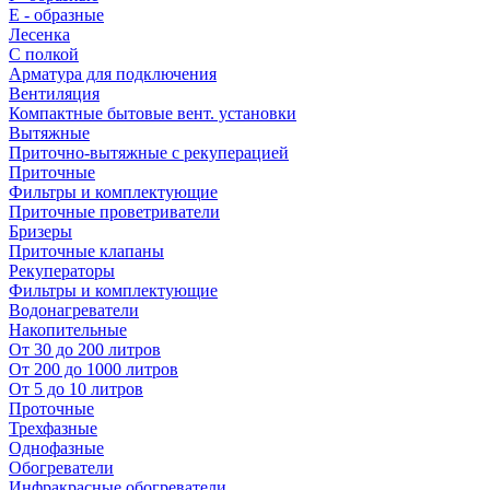
E - образные
Лесенка
С полкой
Арматура для подключения
Вентиляция
Компактные бытовые вент. установки
Вытяжные
Приточно-вытяжные с рекуперацией
Приточные
Фильтры и комплектующие
Приточные проветриватели
Бризеры
Приточные клапаны
Рекуператоры
Фильтры и комплектующие
Водонагреватели
Накопительные
От 30 до 200 литров
От 200 до 1000 литров
От 5 до 10 литров
Проточные
Трехфазные
Однофазные
Обогреватели
Инфракрасные обогреватели