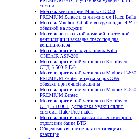
PREMIUM GTC и установка мульти сплит-
системы
Монтаж вентиляции Minibox E-650
PREMIUM Zentec и сплит-систем Haier, Ballu
Монтаж Minibox E-650 и воздуховодов ЭРА с
обвязкой на лоджии
Монтаж центральной домовой приточной
вентиляции и закладка трасс под два
кондиционера
Монтаж приточных установок Ballu
ONEAIR ASP-200
Монтаж приточной установки Komfovent
ОТД-S-500-F-E/6
Монтаж приточной установки Minibox E-650
PREMIUM Zentec, воздуховодов ЭРА,
обвязки приточной машины
Монтаж приточной установки Minibox E-650
PREMIUM Zentec
Монтаж приточной установки Komfovent
ОТД-S-1000-F, установка мульти сплит-
системы Haier Free match
Монтаж приточно-вытяжной вентиляции в
отделении банка ВТБ
Общедомовая приточная вентиляция в
квартире