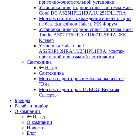
приточно-очистительной установки
Установка инверторной сплит-системы Haier
Coral DC AS25HPL2HRA/1U25HPL1FRA
Монтаж системы охлаждения и вентиляции
на базе фанкойлов Haier в ЖК Форум
Установка инверторной сплит-системы Haier
Tundra AS07TT5HRA / 1U07TL5FRA, ЖК
Клевер
Установка Haier Coral
AS25HPL2HRA/1U25HPL1FRA, монтаж
приточной и вытяжной вентиляции
Сантехника
Назад
Сантехника
Монтаж радиаторов в мебельном центре
"Эма"
Монтаж радиаторов TUBOG, Верхняя
Сысерть
Бренды
Расчёт и подбор
О компании
Назад
О компании
Новости
Блог