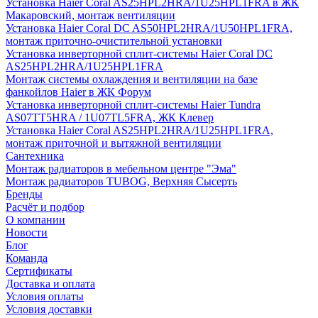
Установка Haier Coral AS25HPL2HRA/1U25HPL1FRA в ЖК
Макаровский, монтаж вентиляции
Установка Haier Coral DC AS50HPL2HRA/1U50HPL1FRA,
монтаж приточно-очистительной установки
Установка инверторной сплит-системы Haier Coral DC
AS25HPL2HRA/1U25HPL1FRA
Монтаж системы охлаждения и вентиляции на базе
фанкойлов Haier в ЖК Форум
Установка инверторной сплит-системы Haier Tundra
AS07TT5HRA / 1U07TL5FRA, ЖК Клевер
Установка Haier Coral AS25HPL2HRA/1U25HPL1FRA,
монтаж приточной и вытяжной вентиляции
Сантехника
Монтаж радиаторов в мебельном центре "Эма"
Монтаж радиаторов TUBOG, Верхняя Сысерть
Бренды
Расчёт и подбор
О компании
Новости
Блог
Команда
Сертификаты
Доставка и оплата
Условия оплаты
Условия доставки