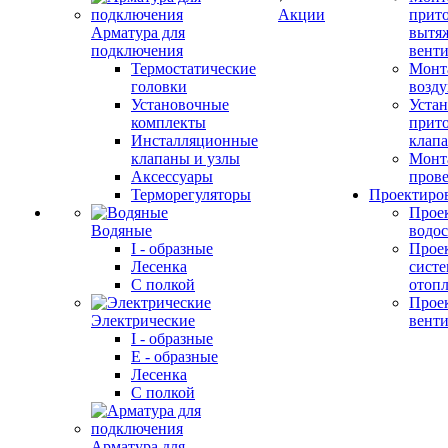
Акции
прит
Арматура для
вытя
подключения
вент
Термостатические
Монт
головки
возду
Установочные
Устан
комплекты
прит
Инсталляционные
клап
клапаны и узлы
Монт
Аксессуары
прове
Терморегуляторы
Проектиро
Прое
Водяные
водо
I - образные
Прое
Лесенка
сист
С полкой
отоп
Прое
Электрические
вент
I - образные
E - образные
Лесенка
С полкой
Арматура для