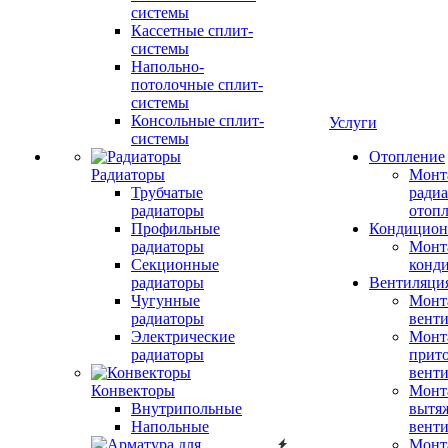
системы
Кассетные сплит-
системы
Напольно-
потолочные сплит-
системы
Консольные сплит-
Услуги
системы
Отопление
Радиаторы
Монт
Трубчатые
радиа
радиаторы
отоп
Профильные
Кондицион
радиаторы
Монт
Секционные
конд
радиаторы
Вентиляци
Чугунные
Монт
радиаторы
вент
Электрические
Монт
радиаторы
прит
вент
Конвекторы
Монт
Внутрипольные
вытя
Напольные
вент
Монт