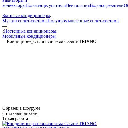
Радиаторы и
конвекторы
Полотенцесушители
Вентиляция
Водонагреватели
О
—
Бытовые кондиционеры
Мульти сплит-системы
Полупромышленные сплит-системы
—
Настенные кондиционеры
Мобильные кондиционеры
—
Кондиционер сплит-система Casarte TRIANO
Образец в шоуруме
Стильный дизайн
Тихая работа