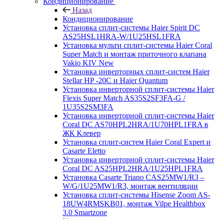
Кондиционирование
Назад
Кондиционирование
Установка сплит-системы Haier Spirit DC
AS25HSL1HRA-W/1U25HSL1FRA
Установка мульти сплит-системы Haier Coral
Super Match и монтаж приточного клапана
Vakio KIV New
Установка инверторных сплит-систем Haier
Stellar HP -20С и Haier Quantum
Установка инверторной сплит-системы Haier
Flexis Super Match AS35S2SF3FA-G /
1U35S2SM3FA
Установка инверторной сплит-системы Haier
Coral DC AS70HPL2HRA/1U70HPL1FRA в
ЖК Клевер
Установка сплит-систем Haier Coral Expert и
Casarte Eletto
Установка инверторной сплит-системы Haier
Coral DC AS25HPL2HRA/1U25HPL1FRA
Установка Casarte Triano CAS25MW1/R3 –
W/G/1U25MW1/R3, монтаж вентиляции
Установка сплит-системы Hisense Zoom AS-
18UW4RMSKB01, монтаж Vilpe Healthbox
3.0 Smartzone