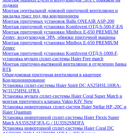
лоджии
Монтаж центральной домовой приточной вентиляции и
закладка трасс под два кондиционера
Монтаж приточных установок Ballu ONEAIR ASP-200
Монтаж приточной установки Komfovent ОТД-S-500-F-E/6
Монтаж приточной установки Minibox E-650 PREMIUM
Zentec, воздуховодов ЭРА, обвязки приточной машины
Монтаж приточной установки Minibox E-650 PREMIUM
Zentec
Монтаж приточной установки Komfovent ОТД-S-1000-F,
установка мульти сплит-системы Haier Free match
Монтаж приточно-вытяжной вентиляции в отделении банка
ВТБ
Общедомовая приточная вентиляция в квартире
Кондиционирование
Установка сплит-системы Haier Spirit DC AS25HSL1HRA-
W/1U25HSL1FRA
Установка мульти сплит-системы Haier Coral Super Match и
монтаж приточного клапана Vakio KIV New
Установка инверторных сплит-систем Haier Stellar HP -20С и
Haier Quantum
Установка инверторной сплит-системы Haier Flexis Super
Match AS35S2SF3FA-G / 1U35S2SM3FA
Установка инверторной сплит-системы Haier Coral DC