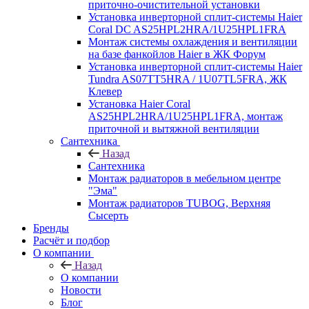
приточно-очистительной установки
Установка инверторной сплит-системы Haier
Coral DC AS25HPL2HRA/1U25HPL1FRA
Монтаж системы охлаждения и вентиляции
на базе фанкойлов Haier в ЖК Форум
Установка инверторной сплит-системы Haier
Tundra AS07TT5HRA / 1U07TL5FRA, ЖК
Клевер
Установка Haier Coral
AS25HPL2HRA/1U25HPL1FRA, монтаж
приточной и вытяжной вентиляции
Сантехника
Назад
Сантехника
Монтаж радиаторов в мебельном центре
"Эма"
Монтаж радиаторов TUBOG, Верхняя
Сысерть
Бренды
Расчёт и подбор
О компании
Назад
О компании
Новости
Блог