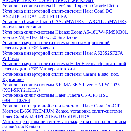
AS70HPL2HRA/1U70HPL1FRA в ЖК Клевер
Установка сплит-систем Haier Coral Expert и Casarte Eletto
Установка инверторной сплит-системы Haier Coral DC
AS25HPL2HRA/1U25HPL1FRA
Установка Casarte Triano CAS25MW1/R3 – W/G/1U25MW1/R3,
монтаж вентиляции
Установка сплит-системы Hisense Zoom AS-18UW4RMSKB01,
монтаж Vilpe Healthbox 3.0 Smartzone
Установка мульти сплит-системы, монтаж приточной
вентиляции в ЖК Клевер
Установка инверторной сплит-системы Haier AS25S2SF2FA-
W Flexis
Установка мульти сплит-системы Haier Free match, приточной
вентиляции в ЖК Университетский
Установка инверторной сплит-системы Casarte Eletto, пос.
Курганово
Установка сплит-системы XIGMA SKY Inverter NEW 2025
(XGI-SKY21RHA)
Установка сплит-системы Haier Tundra ON/OFF HSU-
09HTT103/R3
Установка инверторной сплит-системы Haier Coral On-Off
Монтаж E-650 PREMIUM Zentec, установка сплит-системы
Haier Coral AS25HPL2HRA/1U25HPL1FRA
Монтаж центральной системы охлаждения с использованием
фанкойлов Kentatsu