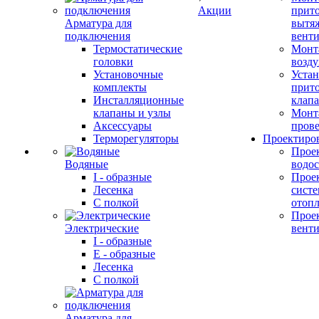
Акции
прит
Арматура для
вытя
подключения
вент
Термостатические
Монт
головки
возду
Установочные
Устан
комплекты
прит
Инсталляционные
клап
клапаны и узлы
Монт
Аксессуары
прове
Терморегуляторы
Проектиро
Прое
Водяные
водо
I - образные
Прое
Лесенка
сист
С полкой
отоп
Прое
Электрические
вент
I - образные
E - образные
Лесенка
С полкой
Арматура для