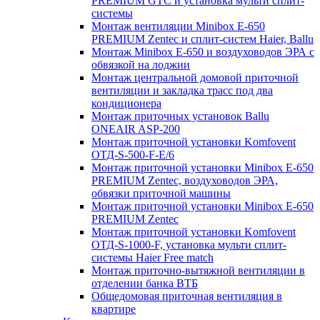
PREMIUM GTC и установка мульти сплит-
системы
Монтаж вентиляции Minibox E-650
PREMIUM Zentec и сплит-систем Haier, Ballu
Монтаж Minibox E-650 и воздуховодов ЭРА с
обвязкой на лоджии
Монтаж центральной домовой приточной
вентиляции и закладка трасс под два
кондиционера
Монтаж приточных установок Ballu
ONEAIR ASP-200
Монтаж приточной установки Komfovent
ОТД-S-500-F-E/6
Монтаж приточной установки Minibox E-650
PREMIUM Zentec, воздуховодов ЭРА,
обвязки приточной машины
Монтаж приточной установки Minibox E-650
PREMIUM Zentec
Монтаж приточной установки Komfovent
ОТД-S-1000-F, установка мульти сплит-
системы Haier Free match
Монтаж приточно-вытяжной вентиляции в
отделении банка ВТБ
Общедомовая приточная вентиляция в
квартире