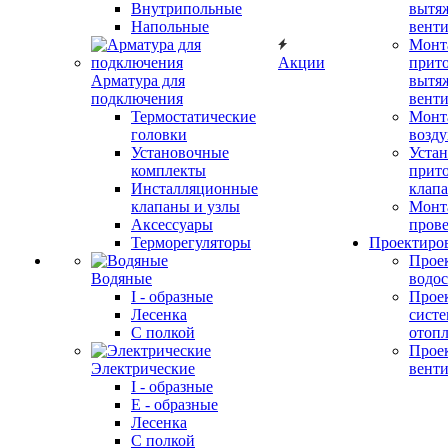
Внутрипольные
вытя
Напольные
вент
Монт
Акции
прит
Арматура для
вытя
подключения
вент
Термостатические
Монт
головки
возду
Установочные
Устан
комплекты
прит
Инсталляционные
клап
клапаны и узлы
Монт
Аксессуары
прове
Терморегуляторы
Проектиро
Прое
Водяные
водо
I - образные
Прое
Лесенка
сист
С полкой
отоп
Прое
Электрические
вент
I - образные
E - образные
Лесенка
С полкой