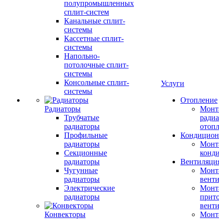
полупромышленных
сплит-систем
Канальные сплит-
системы
Кассетные сплит-
системы
Напольно-
потолочные сплит-
системы
Консольные сплит-
Услуги
системы
Отопление
Радиаторы
Монт
Трубчатые
радиа
радиаторы
отоп
Профильные
Кондицион
радиаторы
Монт
Секционные
конд
радиаторы
Вентиляци
Чугунные
Монт
радиаторы
вент
Электрические
Монт
радиаторы
прит
вент
Конвекторы
Монт