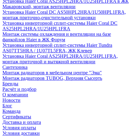
Установка Haier Coral AS25HPL2HRA/1U25HPL1FRA в ЖК
Макаровский, монтаж вентиляции
Установка Haier Coral DC AS50HPL2HRA/1U50HPL1FRA,
монтаж приточно-очистительной установки
Установка инверторной сплит-системы Haier Coral DC
AS25HPL2HRA/1U25HPL1FRA
Монтаж системы охлаждения и вентиляции на базе
фанкойлов Haier в ЖК Форум
Установка инверторной сплит-системы Haier Tundra
AS07TT5HRA / 1U07TL5FRA, ЖК Клевер
Установка Haier Coral AS25HPL2HRA/1U25HPL1FRA,
монтаж приточной и вытяжной вентиляции
Сантехника
Монтаж радиаторов в мебельном центре "Эма"
Монтаж радиаторов TUBOG, Верхняя Сысерть
Бренды
Расчёт и подбор
О компании
Новости
Блог
Команда
Сертификаты
Доставка и оплата
Условия оплаты
Условия доставки