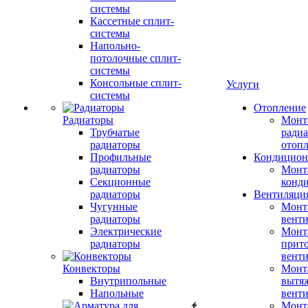
системы
Кассетные сплит-
системы
Напольно-
потолочные сплит-
системы
Консольные сплит-
Услуги
системы
Отопление
Радиаторы
Монт
Трубчатые
радиа
радиаторы
отоп
Профильные
Кондицион
радиаторы
Монт
Секционные
конд
радиаторы
Вентиляци
Чугунные
Монт
радиаторы
вент
Электрические
Монт
радиаторы
прит
вент
Конвекторы
Монт
Внутрипольные
вытя
Напольные
вент
Монт