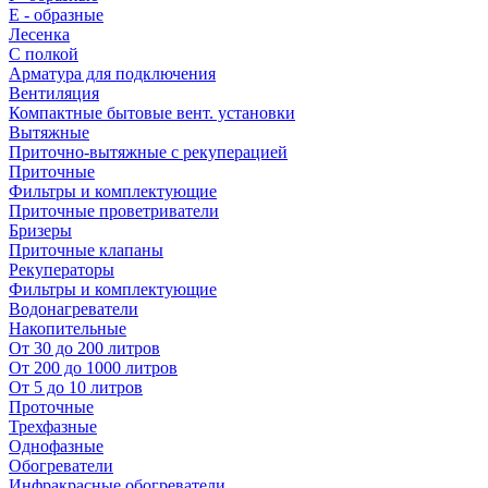
E - образные
Лесенка
С полкой
Арматура для подключения
Вентиляция
Компактные бытовые вент. установки
Вытяжные
Приточно-вытяжные с рекуперацией
Приточные
Фильтры и комплектующие
Приточные проветриватели
Бризеры
Приточные клапаны
Рекуператоры
Фильтры и комплектующие
Водонагреватели
Накопительные
От 30 до 200 литров
От 200 до 1000 литров
От 5 до 10 литров
Проточные
Трехфазные
Однофазные
Обогреватели
Инфракрасные обогреватели