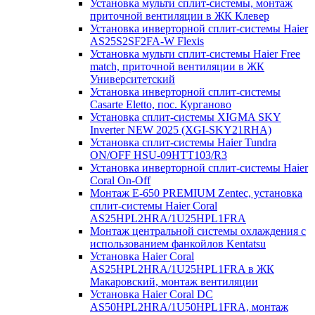
Установка мульти сплит-системы, монтаж
приточной вентиляции в ЖК Клевер
Установка инверторной сплит-системы Haier
AS25S2SF2FA-W Flexis
Установка мульти сплит-системы Haier Free
match, приточной вентиляции в ЖК
Университетский
Установка инверторной сплит-системы
Casarte Eletto, пос. Курганово
Установка сплит-системы XIGMA SKY
Inverter NEW 2025 (XGI-SKY21RHA)
Установка сплит-системы Haier Tundra
ON/OFF HSU-09HTT103/R3
Установка инверторной сплит-системы Haier
Coral On-Off
Монтаж E-650 PREMIUM Zentec, установка
сплит-системы Haier Coral
AS25HPL2HRA/1U25HPL1FRA
Монтаж центральной системы охлаждения с
использованием фанкойлов Kentatsu
Установка Haier Coral
AS25HPL2HRA/1U25HPL1FRA в ЖК
Макаровский, монтаж вентиляции
Установка Haier Coral DC
AS50HPL2HRA/1U50HPL1FRA, монтаж