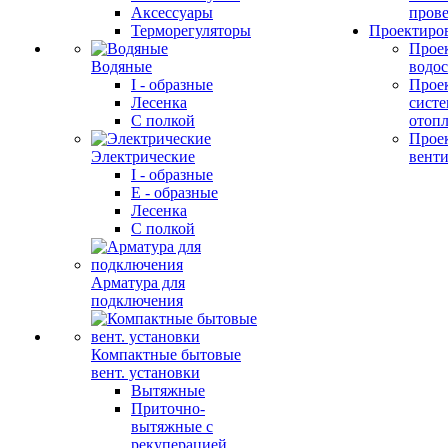
Аксессуары
прове
Терморегуляторы
Проектиро
Прое
Водяные
водо
I - образные
Прое
Лесенка
сист
С полкой
отоп
Прое
Электрические
вент
I - образные
E - образные
Лесенка
С полкой
Арматура для
подключения
Компактные бытовые
вент. установки
Вытяжные
Приточно-
вытяжные с
рекуперацией