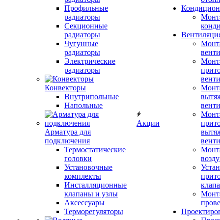
Профильные
Кондицион
радиаторы
Монт
Секционные
конд
радиаторы
Вентиляци
Чугунные
Монт
радиаторы
вент
Электрические
Монт
радиаторы
прит
вент
Конвекторы
Монт
Внутрипольные
вытя
Напольные
вент
Монт
Акции
прит
Арматура для
вытя
подключения
вент
Термостатические
Монт
головки
возду
Установочные
Устан
комплекты
прит
Инсталляционные
клап
клапаны и узлы
Монт
Аксессуары
прове
Терморегуляторы
Проектиро