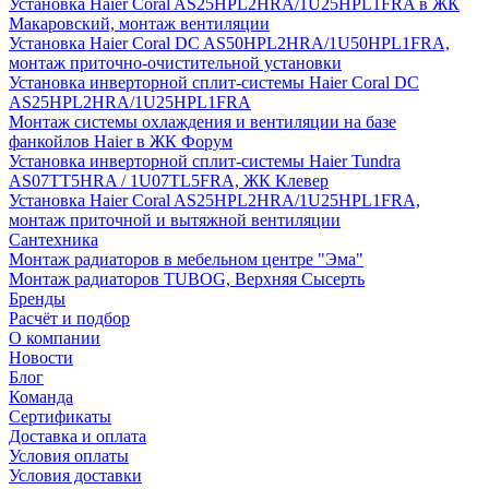
Установка Haier Coral AS25HPL2HRA/1U25HPL1FRA в ЖК
Макаровский, монтаж вентиляции
Установка Haier Coral DC AS50HPL2HRA/1U50HPL1FRA,
монтаж приточно-очистительной установки
Установка инверторной сплит-системы Haier Coral DC
AS25HPL2HRA/1U25HPL1FRA
Монтаж системы охлаждения и вентиляции на базе
фанкойлов Haier в ЖК Форум
Установка инверторной сплит-системы Haier Tundra
AS07TT5HRA / 1U07TL5FRA, ЖК Клевер
Установка Haier Coral AS25HPL2HRA/1U25HPL1FRA,
монтаж приточной и вытяжной вентиляции
Сантехника
Монтаж радиаторов в мебельном центре "Эма"
Монтаж радиаторов TUBOG, Верхняя Сысерть
Бренды
Расчёт и подбор
О компании
Новости
Блог
Команда
Сертификаты
Доставка и оплата
Условия оплаты
Условия доставки