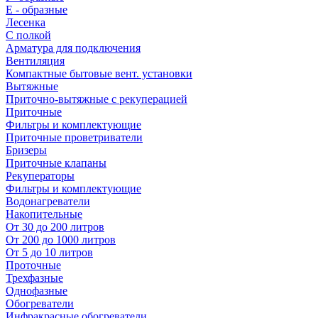
E - образные
Лесенка
С полкой
Арматура для подключения
Вентиляция
Компактные бытовые вент. установки
Вытяжные
Приточно-вытяжные с рекуперацией
Приточные
Фильтры и комплектующие
Приточные проветриватели
Бризеры
Приточные клапаны
Рекуператоры
Фильтры и комплектующие
Водонагреватели
Накопительные
От 30 до 200 литров
От 200 до 1000 литров
От 5 до 10 литров
Проточные
Трехфазные
Однофазные
Обогреватели
Инфракрасные обогреватели