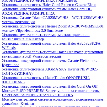
AS70HPL2HRA/1U70HPL1FRA в ЖК Клевер
Установка сплит-систем Haier Coral Expert и Casarte Eletto
Установка инверторной сплит-системы Haier Coral DC
AS25HPL2HRA/1U25HPL1FRA
Установка Casarte Triano CAS25MW1/R3 – W/G/1U25MW1/R3,
монтаж вентиляции
Установка сплит-системы Hisense Zoom AS-18UW4RMSKB01,
монтаж Vilpe Healthbox 3.0 Smartzone
Установка мульти сплит-системы, монтаж приточной
вентиляции в ЖК Клевер
Установка инверторной сплит-системы Haier AS25S2SF2FA-
W Flexis
Установка мульти сплит-системы Haier Free match, приточной
вентиляции в ЖК Университетский
Установка инверторной сплит-системы Casarte Eletto, пос.
Курганово
Установка сплит-системы XIGMA SKY Inverter NEW 2025
(XGI-SKY21RHA)
Установка сплит-системы Haier Tundra ON/OFF HSU-
09HTT103/R3
Установка инверторной сплит-системы Haier Coral On-Off
Монтаж E-650 PREMIUM Zentec, установка сплит-системы
Haier Coral AS25HPL2HRA/1U25HPL1FRA
Монтаж центральной системы охлаждения с использованием
фанкойлов Kentatsu