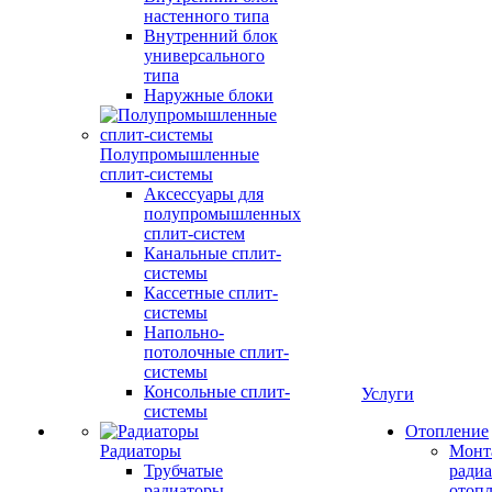
настенного типа
Внутренний блок
универсального
типа
Наружные блоки
Полупромышленные
сплит-системы
Аксессуары для
полупромышленных
сплит-систем
Канальные сплит-
системы
Кассетные сплит-
системы
Напольно-
потолочные сплит-
системы
Консольные сплит-
Услуги
системы
Отопление
Радиаторы
Монт
Трубчатые
радиа
радиаторы
отоп