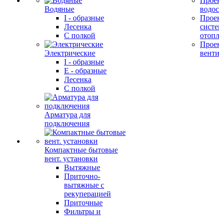
Прое
Водяные
водо
I - образные
Прое
Лесенка
сист
С полкой
отоп
Прое
Электрические
вент
I - образные
E - образные
Лесенка
С полкой
Арматура для
подключения
Компактные бытовые
вент. установки
Вытяжные
Приточно-
вытяжные с
рекуперацией
Приточные
Фильтры и