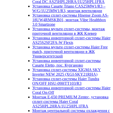
Coral DC AS25HPL2HRA/1U25HPL1FRA
Установка Casarte Triano CAS25MW1/R3 –
W/G/1U25MW1/R3, монтаж вентиляции
Установка сплит-системы Hisense Zoom AS-
18UW4RMSKB01, монтаж Vilpe Healthbox
3.0 Smartzone
Установка мульти сплит-системы, монтаж
приточной вентиляции в ЖК Клевер
Установка инверторной сплит-системы Haier
AS25S2SF2FA-W Flexis
Установка мульти сплит-системы Haier Free
match, приточной вентиляции в ЖК
Университетский
Установка инверторной сплит-системы
Casarte Eletto, пос. Курганово
Установка сплит-системы XIGMA SKY
Inverter NEW 2025 (XGI-SKY21RHA)
Установка сплит-системы Haier Tundra
ON/OFF HSU-09HTT103/R3
Установка инверторной сплит-системы Haier
Coral On-Off
Монтаж E-650 PREMIUM Zentec, установка
сплит-системы Haier Coral
AS25HPL2HRA/1U25HPL1FRA
Монтаж центральной системы охлаждения с