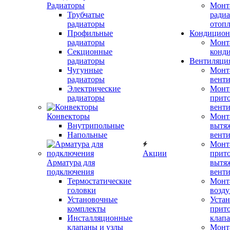
Радиаторы
Монт
Трубчатые
радиа
радиаторы
отоп
Профильные
Кондицион
радиаторы
Монт
Секционные
конд
радиаторы
Вентиляци
Чугунные
Монт
радиаторы
вент
Электрические
Монт
радиаторы
прит
вент
Конвекторы
Монт
Внутрипольные
вытя
Напольные
вент
Монт
Акции
прит
Арматура для
вытя
подключения
вент
Термостатические
Монт
головки
возду
Установочные
Устан
комплекты
прит
Инсталляционные
клап
клапаны и узлы
Монт