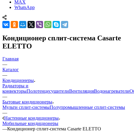
MAX
WhatsApp
Кондиционер сплит-система Casarte
ELETTO
Главная
—
Каталог
—
Кондиционеры
Радиаторы и
конвекторы
Полотенцесушители
Вентиляция
Водонагреватели
О
—
Бытовые кондиционеры
Мульти сплит-системы
Полупромышленные сплит-системы
—
Настенные кондиционеры
Мобильные кондиционеры
—
Кондиционер сплит-система Casarte ELETTO