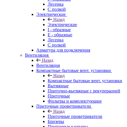
Лесенка
С полкой
Электрические
Назад
Электрические
I - образные
E - образные
Лесенка
С полкой
Арматура для подключения
Вентиляция
Назад
Вентиляция
Компактные бытовые вент. установки
Назад
Компактные бытовые вент. установки
Вытяжные
Приточно-вытяжные с рекуперацией
Приточные
Фильтры и комплектующие
Приточные проветриватели
Назад
Приточные проветриватели
Бризеры
Приточные клапаны