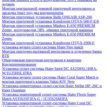
лоджии
Монтаж центральной домовой приточной вентиляции и
закладка трасс под два кондиционера
Монтаж приточных установок Ballu ONEAIR ASP-200
Монтаж приточной установки Komfovent ОТД-S-500-F-E/6
Монтаж приточной установки Minibox E-650 PREMIUM
Zentec, воздуховодов ЭРА, обвязки приточной машины
Монтаж приточной установки Minibox E-650 PREMIUM
Zentec
Монтаж приточной установки Komfovent ОТД-S-1000-F,
установка мульти сплит-системы Haier Free match
Монтаж приточно-вытяжной вентиляции в отделении банка
ВТБ
Общедомовая приточная вентиляция в квартире
Кондиционирование
Установка сплит-системы Haier Spirit DC AS25HSL1HRA-
W/1U25HSL1FRA
Установка мульти сплит-системы Haier Coral Super Match и
монтаж приточного клапана Vakio KIV New
Установка инверторных сплит-систем Haier Stellar HP -20С и
Haier Quantum
Установка инверторной сплит-системы Haier Flexis Super
Match AS35S2SF3FA-G / 1U35S2SM3FA
Установка инверторной сплит-системы Haier Coral DC