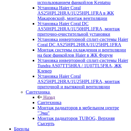
использованием фанкойлов Kentatsu
Установка Haier Coral
AS25HPL2HRA/1U25HPL1FRA в ЖК
Макаровский, монтаж вентиляции
Установка Haier Coral DC
AS50HPL2HRA/1U50HPL1FRA, монтаж
приточно-очистительной установки
Установка инверторной сплит-системы Haier
Coral DC AS25HPL2HRA/1U25HPL1FRA
Монтаж системы охлаждения и вентиляции
на базе фанкойлов Haier в ЖК Форум
Установка инверторной сплит-системы Haier
Tundra AS07TT5HRA / 1U07TL5FRA, ЖК
Клевер
Установка Haier Coral
AS25HPL2HRA/1U25HPL1FRA, монтаж
приточной и вытяжной вентиляции
Сантехника
Назад
Сантехника
Монтаж радиаторов в мебельном центре
"Эма"
Монтаж радиаторов TUBOG, Верхняя
Сысерть
Бренды