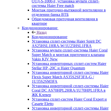
ОТД-S-1000-F, установка мульти сплит-
системы Haier Free match
Монтаж приточно-вытяжной вентиляции в
отделении банка ВТБ
Общедомовая приточная вентиляция в
квартире
Кондиционирование
Назад
Кондиционирование
Установка сплит-системы Haier Spirit DC
AS25HSL1HRA-W/1U25HSL1FRA
Установка мульти сплит-системы Haier Coral
Super Match и монтаж приточного клапана
Vakio KIV New
Установка инверторных сплит-систем Haier
Stellar HP -20С и Haier Quantum
Установка инверторной сплит-системы Haier
Flexis Super Match AS35S2SF3FA-G /
1U35S2SM3FA
Установка инверторной сплит-системы Haier
Coral DC AS70HPL2HRA/1U70HPL1FRA в
ЖК Клевер
Установка сплит-систем Haier Coral Expert и
Casarte Eletto
Установка инверторной сплит-системы Haier