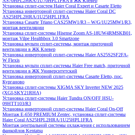
AS70HPL2HRA/1U70HPL1FRA в ЖК Клевер
Установка сплит-систем Haier Coral Expert и Casarte Eletto
Установка инверторной сплит-системы Haier Coral DC
AS25HPL2HRA/1U25HPL1FRA
Установка Casarte Triano CAS25MW1/R3 – W/G/1U25MW1/R3,
монтаж вентиляции
Установка сплит-системы Hisense Zoom AS-18UW4RMSKB01,
монтаж Vilpe Healthbox 3.0 Smartzone
Установка мульти сплит-системы, монтаж приточной
вентиляции в ЖК Клевер
Установка инверторной сплит-системы Haier AS25S2SF2FA-
W Flexis
Установка мульти сплит-системы Haier Free match, приточной
вентиляции в ЖК Университетский
Установка инверторной сплит-системы Casarte Eletto, пос.
Курганово
Установка сплит-системы XIGMA SKY Inverter NEW 2025
(XGI-SKY21RHA)
Установка сплит-системы Haier Tundra ON/OFF HSU-
09HTT103/R3
Установка инверторной сплит-системы Haier Coral On-Off
Монтаж E-650 PREMIUM Zentec, установка сплит-системы
Haier Coral AS25HPL2HRA/1U25HPL1FRA
Монтаж центральной системы охлаждения с использованием
фанкойлов Kentatsu