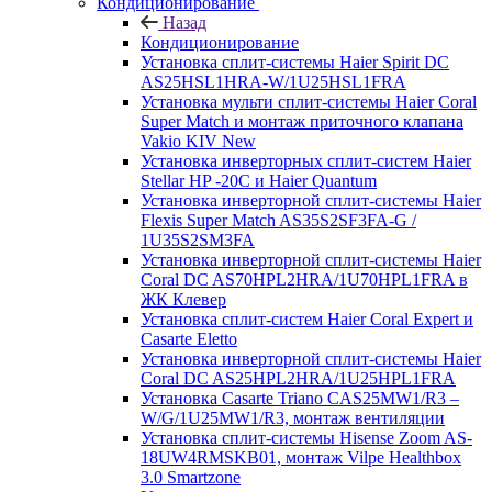
Кондиционирование
Назад
Кондиционирование
Установка сплит-системы Haier Spirit DC
AS25HSL1HRA-W/1U25HSL1FRA
Установка мульти сплит-системы Haier Coral
Super Match и монтаж приточного клапана
Vakio KIV New
Установка инверторных сплит-систем Haier
Stellar HP -20С и Haier Quantum
Установка инверторной сплит-системы Haier
Flexis Super Match AS35S2SF3FA-G /
1U35S2SM3FA
Установка инверторной сплит-системы Haier
Coral DC AS70HPL2HRA/1U70HPL1FRA в
ЖК Клевер
Установка сплит-систем Haier Coral Expert и
Casarte Eletto
Установка инверторной сплит-системы Haier
Coral DC AS25HPL2HRA/1U25HPL1FRA
Установка Casarte Triano CAS25MW1/R3 –
W/G/1U25MW1/R3, монтаж вентиляции
Установка сплит-системы Hisense Zoom AS-
18UW4RMSKB01, монтаж Vilpe Healthbox
3.0 Smartzone