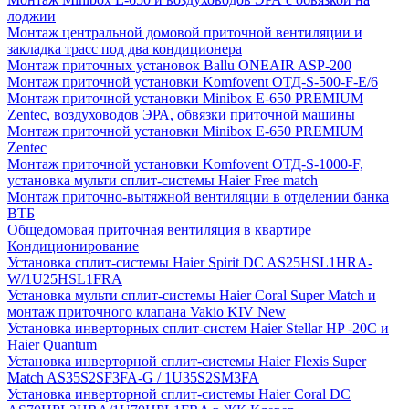
лоджии
Монтаж центральной домовой приточной вентиляции и
закладка трасс под два кондиционера
Монтаж приточных установок Ballu ONEAIR ASP-200
Монтаж приточной установки Komfovent ОТД-S-500-F-E/6
Монтаж приточной установки Minibox E-650 PREMIUM
Zentec, воздуховодов ЭРА, обвязки приточной машины
Монтаж приточной установки Minibox E-650 PREMIUM
Zentec
Монтаж приточной установки Komfovent ОТД-S-1000-F,
установка мульти сплит-системы Haier Free match
Монтаж приточно-вытяжной вентиляции в отделении банка
ВТБ
Общедомовая приточная вентиляция в квартире
Кондиционирование
Установка сплит-системы Haier Spirit DC AS25HSL1HRA-
W/1U25HSL1FRA
Установка мульти сплит-системы Haier Coral Super Match и
монтаж приточного клапана Vakio KIV New
Установка инверторных сплит-систем Haier Stellar HP -20С и
Haier Quantum
Установка инверторной сплит-системы Haier Flexis Super
Match AS35S2SF3FA-G / 1U35S2SM3FA
Установка инверторной сплит-системы Haier Coral DC