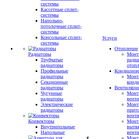
системы
Кассетные сплит-
системы
Напольно-
потолочные сплит-
системы
Консольные сплит-
Услуги
системы
Отопление
Радиаторы
Монт
Трубчатые
радиа
радиаторы
отоп
Профильные
Кондицион
радиаторы
Монт
Секционные
конд
радиаторы
Вентиляци
Чугунные
Монт
радиаторы
вент
Электрические
Монт
радиаторы
прит
вент
Конвекторы
Монт
Внутрипольные
вытя
Напольные
вент
Монт