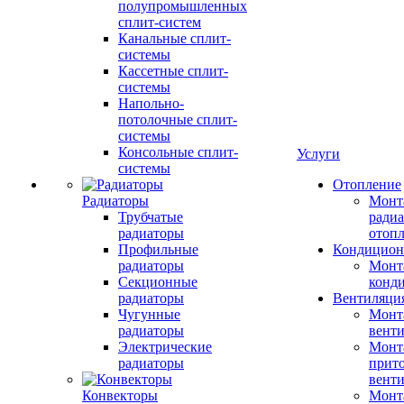
полупромышленных
сплит-систем
Канальные сплит-
системы
Кассетные сплит-
системы
Напольно-
потолочные сплит-
системы
Консольные сплит-
Услуги
системы
Отопление
Радиаторы
Монт
Трубчатые
радиа
радиаторы
отоп
Профильные
Кондицион
радиаторы
Монт
Секционные
конд
радиаторы
Вентиляци
Чугунные
Монт
радиаторы
вент
Электрические
Монт
радиаторы
прит
вент
Конвекторы
Монт