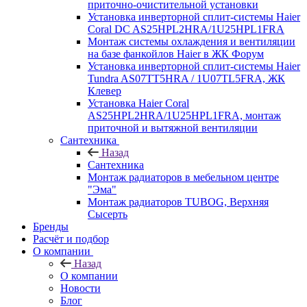
приточно-очистительной установки
Установка инверторной сплит-системы Haier
Coral DC AS25HPL2HRA/1U25HPL1FRA
Монтаж системы охлаждения и вентиляции
на базе фанкойлов Haier в ЖК Форум
Установка инверторной сплит-системы Haier
Tundra AS07TT5HRA / 1U07TL5FRA, ЖК
Клевер
Установка Haier Coral
AS25HPL2HRA/1U25HPL1FRA, монтаж
приточной и вытяжной вентиляции
Сантехника
Назад
Сантехника
Монтаж радиаторов в мебельном центре
"Эма"
Монтаж радиаторов TUBOG, Верхняя
Сысерть
Бренды
Расчёт и подбор
О компании
Назад
О компании
Новости
Блог