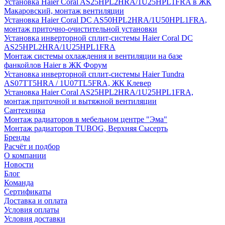
Установка Haier Coral AS25HPL2HRA/1U25HPL1FRA в ЖК
Макаровский, монтаж вентиляции
Установка Haier Coral DC AS50HPL2HRA/1U50HPL1FRA,
монтаж приточно-очистительной установки
Установка инверторной сплит-системы Haier Coral DC
AS25HPL2HRA/1U25HPL1FRA
Монтаж системы охлаждения и вентиляции на базе
фанкойлов Haier в ЖК Форум
Установка инверторной сплит-системы Haier Tundra
AS07TT5HRA / 1U07TL5FRA, ЖК Клевер
Установка Haier Coral AS25HPL2HRA/1U25HPL1FRA,
монтаж приточной и вытяжной вентиляции
Сантехника
Монтаж радиаторов в мебельном центре "Эма"
Монтаж радиаторов TUBOG, Верхняя Сысерть
Бренды
Расчёт и подбор
О компании
Новости
Блог
Команда
Сертификаты
Доставка и оплата
Условия оплаты
Условия доставки