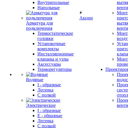
Внутрипольные
вытя
Напольные
вент
Монт
Акции
прит
Арматура для
вытя
подключения
вент
Термостатические
Монт
головки
возду
Установочные
Устан
комплекты
прит
Инсталляционные
клап
клапаны и узлы
Монт
Аксессуары
прове
Терморегуляторы
Проектиро
Прое
Водяные
водо
I - образные
Прое
Лесенка
сист
С полкой
отоп
Прое
Электрические
вент
I - образные
E - образные
Лесенка
С полкой