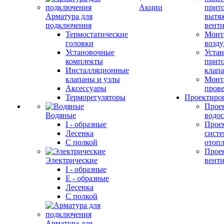
Акции
прит
Арматура для
вытя
подключения
вент
Термостатические
Монт
головки
возду
Установочные
Устан
комплекты
прит
Инсталляционные
клап
клапаны и узлы
Монт
Аксессуары
прове
Терморегуляторы
Проектиро
Прое
Водяные
водо
I - образные
Прое
Лесенка
сист
С полкой
отоп
Прое
Электрические
вент
I - образные
E - образные
Лесенка
С полкой
Арматура для