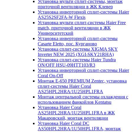
Установка мульти сплит-системы, монтаж
приточной вентиляции в ЖК Клевер
Установка инверторной сплит-системы Haier
AS25S2SF2FA-W Flexis
Установка мульти сплит-системы Haier Free
match, приточной вентиляции в ЖК
Университетский
Установка инверторной сплит-системы
Casarte Eletto, пос. Курганово
Установка сплит-системы XIGMA SKY
Inverter NEW 2025 (XGI-SKY21RHA)
Установка сплит-системы Haier Tundra
ON/OFF HSU-09HTT103/R3
Установка инверторной сплит-системы Haier
Coral On-Off
Монтаж E-650 PREMIUM Zentec, установка
сплит-системы Haier Coral
AS25HPL2HRA/1U25HPL1FRA
Монтаж центральной системы охлаждения с
использованием фанкойлов Kentatsu
Установка Haier Coral
AS25HPL2HRA/1U25HPL1FRA в ЖК
Макаровский, монтаж вентиляции
Установка Haier Coral DC
AS50HPL2HRA/1U50HPL1FRA, монтаж