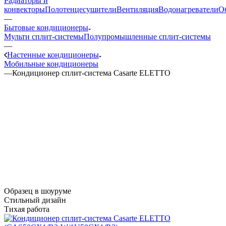
Радиаторы и
конвекторы
Полотенцесушители
Вентиляция
Водонагреватели
О
—
Бытовые кондиционеры
Мульти сплит-системы
Полупромышленные сплит-системы
—
Настенные кондиционеры
Мобильные кондиционеры
—
Кондиционер сплит-система Casarte ELETTO
Образец в шоуруме
Стильный дизайн
Тихая работа