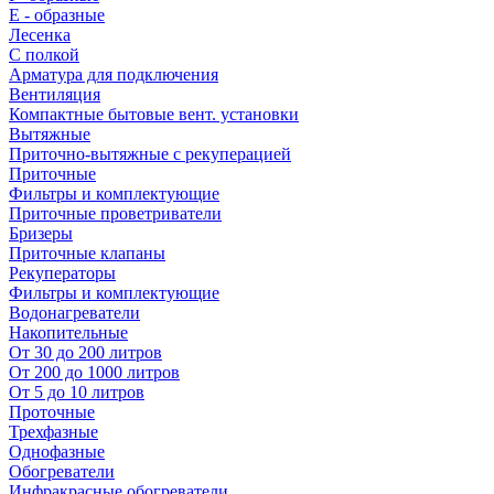
E - образные
Лесенка
С полкой
Арматура для подключения
Вентиляция
Компактные бытовые вент. установки
Вытяжные
Приточно-вытяжные с рекуперацией
Приточные
Фильтры и комплектующие
Приточные проветриватели
Бризеры
Приточные клапаны
Рекуператоры
Фильтры и комплектующие
Водонагреватели
Накопительные
От 30 до 200 литров
От 200 до 1000 литров
От 5 до 10 литров
Проточные
Трехфазные
Однофазные
Обогреватели
Инфракрасные обогреватели