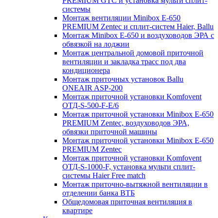
PREMIUM GTC и установка мульти сплит-
системы
Монтаж вентиляции Minibox E-650
PREMIUM Zentec и сплит-систем Haier, Ballu
Монтаж Minibox E-650 и воздуховодов ЭРА с
обвязкой на лоджии
Монтаж центральной домовой приточной
вентиляции и закладка трасс под два
кондиционера
Монтаж приточных установок Ballu
ONEAIR ASP-200
Монтаж приточной установки Komfovent
ОТД-S-500-F-E/6
Монтаж приточной установки Minibox E-650
PREMIUM Zentec, воздуховодов ЭРА,
обвязки приточной машины
Монтаж приточной установки Minibox E-650
PREMIUM Zentec
Монтаж приточной установки Komfovent
ОТД-S-1000-F, установка мульти сплит-
системы Haier Free match
Монтаж приточно-вытяжной вентиляции в
отделении банка ВТБ
Общедомовая приточная вентиляция в
квартире