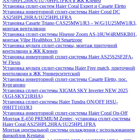
AS70HPL2HRA/1U70HPL1FRA в ЖК Клевер
Установка сплит-систем Haier Coral Expert и Casarte Eletto
Установка инверторной сплит-системы Haier Coral DC
AS25HPL2HRA/1U25HPL1FRA
Установка Casarte Triano CAS25MW1/R3 – W/G/1U25MW1/R3,
монтаж вентиляции
Установка сплит-системы Hisense Zoom AS-18UW4RMSKB01,
монтаж Vilpe Healthbox 3.0 Smartzone
Установка мульти сплит-системы, монтаж приточной
вентиляции в ЖК Клевер
Установка инверторной сплит-системы Haier AS25S2SF2FA-
W Flexis
Установка мульти сплит-системы Haier Free match, приточной
вентиляции в ЖК Университетский
Установка инверторной сплит-системы Casarte Eletto, пос.
Курганово
Установка сплит-системы XIGMA SKY Inverter NEW 2025
(XGI-SKY21RHA)
Установка сплит-системы Haier Tundra ON/OFF HSU-
09HTT103/R3
Установка инверторной сплит-системы Haier Coral On-Off
Монтаж E-650 PREMIUM Zentec, установка сплит-системы
Haier Coral AS25HPL2HRA/1U25HPL1FRA
Монтаж центральной системы охлаждения с использованием
фанкойлов Kentatsu