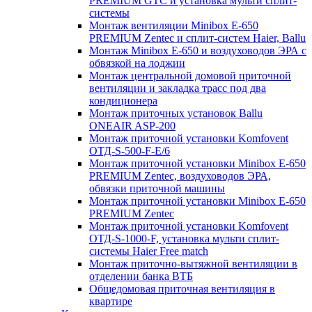
PREMIUM GTC и установка мульти сплит-
системы
Монтаж вентиляции Minibox E-650
PREMIUM Zentec и сплит-систем Haier, Ballu
Монтаж Minibox E-650 и воздуховодов ЭРА с
обвязкой на лоджии
Монтаж центральной домовой приточной
вентиляции и закладка трасс под два
кондиционера
Монтаж приточных установок Ballu
ONEAIR ASP-200
Монтаж приточной установки Komfovent
ОТД-S-500-F-E/6
Монтаж приточной установки Minibox E-650
PREMIUM Zentec, воздуховодов ЭРА,
обвязки приточной машины
Монтаж приточной установки Minibox E-650
PREMIUM Zentec
Монтаж приточной установки Komfovent
ОТД-S-1000-F, установка мульти сплит-
системы Haier Free match
Монтаж приточно-вытяжной вентиляции в
отделении банка ВТБ
Общедомовая приточная вентиляция в
квартире