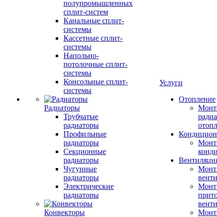
полупромышленных
сплит-систем
Канальные сплит-
системы
Кассетные сплит-
системы
Напольно-
потолочные сплит-
системы
Консольные сплит-
Услуги
системы
Отопление
Радиаторы
Монт
Трубчатые
радиа
радиаторы
отоп
Профильные
Кондицион
радиаторы
Монт
Секционные
конд
радиаторы
Вентиляци
Чугунные
Монт
радиаторы
вент
Электрические
Монт
радиаторы
прит
вент
Конвекторы
Монт