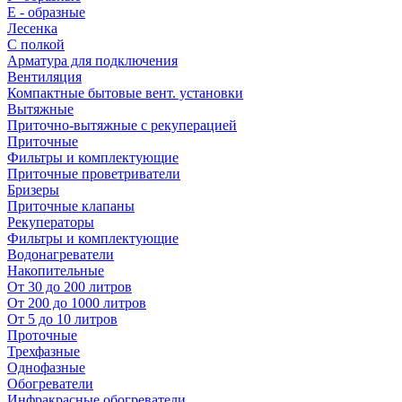
E - образные
Лесенка
С полкой
Арматура для подключения
Вентиляция
Компактные бытовые вент. установки
Вытяжные
Приточно-вытяжные с рекуперацией
Приточные
Фильтры и комплектующие
Приточные проветриватели
Бризеры
Приточные клапаны
Рекуператоры
Фильтры и комплектующие
Водонагреватели
Накопительные
От 30 до 200 литров
От 200 до 1000 литров
От 5 до 10 литров
Проточные
Трехфазные
Однофазные
Обогреватели
Инфракрасные обогреватели