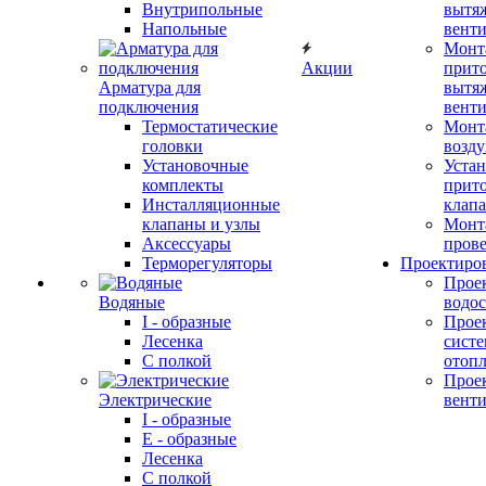
Внутрипольные
вытя
Напольные
вент
Монт
Акции
прит
Арматура для
вытя
подключения
вент
Термостатические
Монт
головки
возду
Установочные
Устан
комплекты
прит
Инсталляционные
клап
клапаны и узлы
Монт
Аксессуары
прове
Терморегуляторы
Проектиро
Прое
Водяные
водо
I - образные
Прое
Лесенка
сист
С полкой
отоп
Прое
Электрические
вент
I - образные
E - образные
Лесенка
С полкой