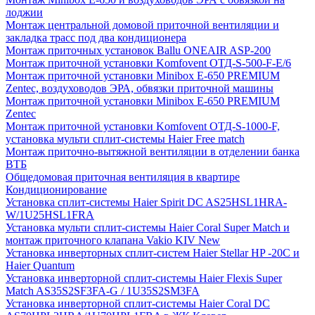
лоджии
Монтаж центральной домовой приточной вентиляции и
закладка трасс под два кондиционера
Монтаж приточных установок Ballu ONEAIR ASP-200
Монтаж приточной установки Komfovent ОТД-S-500-F-E/6
Монтаж приточной установки Minibox E-650 PREMIUM
Zentec, воздуховодов ЭРА, обвязки приточной машины
Монтаж приточной установки Minibox E-650 PREMIUM
Zentec
Монтаж приточной установки Komfovent ОТД-S-1000-F,
установка мульти сплит-системы Haier Free match
Монтаж приточно-вытяжной вентиляции в отделении банка
ВТБ
Общедомовая приточная вентиляция в квартире
Кондиционирование
Установка сплит-системы Haier Spirit DC AS25HSL1HRA-
W/1U25HSL1FRA
Установка мульти сплит-системы Haier Coral Super Match и
монтаж приточного клапана Vakio KIV New
Установка инверторных сплит-систем Haier Stellar HP -20С и
Haier Quantum
Установка инверторной сплит-системы Haier Flexis Super
Match AS35S2SF3FA-G / 1U35S2SM3FA
Установка инверторной сплит-системы Haier Coral DC