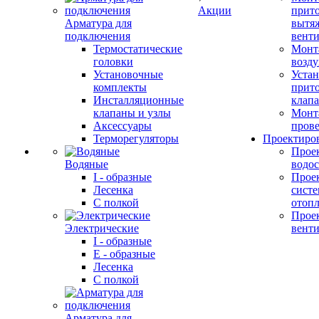
Акции
прит
Арматура для
вытя
подключения
вент
Термостатические
Монт
головки
возду
Установочные
Устан
комплекты
прит
Инсталляционные
клап
клапаны и узлы
Монт
Аксессуары
прове
Терморегуляторы
Проектиро
Прое
Водяные
водо
I - образные
Прое
Лесенка
сист
С полкой
отоп
Прое
Электрические
вент
I - образные
E - образные
Лесенка
С полкой
Арматура для