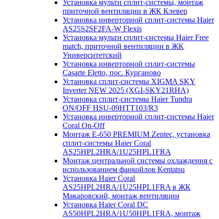
Установка мульти сплит-системы, монтаж
приточной вентиляции в ЖК Клевер
Установка инверторной сплит-системы Haier
AS25S2SF2FA-W Flexis
Установка мульти сплит-системы Haier Free
match, приточной вентиляции в ЖК
Университетский
Установка инверторной сплит-системы
Casarte Eletto, пос. Курганово
Установка сплит-системы XIGMA SKY
Inverter NEW 2025 (XGI-SKY21RHA)
Установка сплит-системы Haier Tundra
ON/OFF HSU-09HTT103/R3
Установка инверторной сплит-системы Haier
Coral On-Off
Монтаж E-650 PREMIUM Zentec, установка
сплит-системы Haier Coral
AS25HPL2HRA/1U25HPL1FRA
Монтаж центральной системы охлаждения с
использованием фанкойлов Kentatsu
Установка Haier Coral
AS25HPL2HRA/1U25HPL1FRA в ЖК
Макаровский, монтаж вентиляции
Установка Haier Coral DC
AS50HPL2HRA/1U50HPL1FRA, монтаж