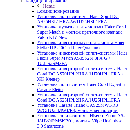
Кондиционирование
Назад
Кондиционирование
Установка сплит-системы Haier Spirit DC
AS25HSL1HRA-W/1U25HSL1FRA
Установка мульти сплит-системы Haier Coral
Super Match и монтаж приточного клапана
Vakio KIV New
Установка инверторных сплит-систем Haier
Stellar HP -20С и Haier Quantum
Установка инверторной сплит-системы Haier
Flexis Super Match AS35S2SF3FA-G /
1U35S2SM3FA
Установка инверторной сплит-системы Haier
Coral DC AS70HPL2HRA/1U70HPL1FRA в
ЖК Клевер
Установка сплит-систем Haier Coral Expert и
Casarte Eletto
Установка инверторной сплит-системы Haier
Coral DC AS25HPL2HRA/1U25HPL1FRA
Установка Casarte Triano CAS25MW1/R3 –
W/G/1U25MW1/R3, монтаж вентиляции
Установка сплит-системы Hisense Zoom AS-
18UW4RMSKB01, монтаж Vilpe Healthbox
3.0 Smartzone