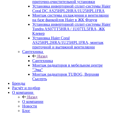
приточно-очистительной установки
Установка инверторной сплит-системы Haier
Coral DC AS25HPL2HRA/1U25HPL1FRA
Монтаж системы охлаждения и вентиляции
на базе фанкойлов Haier в ЖК Форум
Установка инверторной сплит-системы Haier
Tundra AS07TT5HRA / 1U07TL5FRA, ЖК
Клевер
Установка Haier Coral
AS25HPL2HRA/1U25HPL1FRA, монтаж
приточной и вытяжной вентиляции
Сантехника
Назад
Сантехника
Монтаж радиаторов в мебельном центре
"Эма"
Монтаж радиаторов TUBOG, Верхняя
Сысерть
Бренды
Расчёт и подбор
О компании
Назад
О компании
Новости
Блог