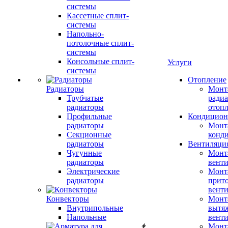
системы
Кассетные сплит-
системы
Напольно-
потолочные сплит-
системы
Консольные сплит-
Услуги
системы
Отопление
Радиаторы
Монт
Трубчатые
радиа
радиаторы
отоп
Профильные
Кондицион
радиаторы
Монт
Секционные
конд
радиаторы
Вентиляци
Чугунные
Монт
радиаторы
вент
Электрические
Монт
радиаторы
прит
вент
Конвекторы
Монт
Внутрипольные
вытя
Напольные
вент
Монт