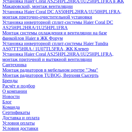
Установка Haier Coral AS25HPL2HRA/1U25HPL1FRA в ЖК
Макаровский, монтаж вентиляции
Установка Haier Coral DC AS50HPL2HRA/1U50HPL1FRA,
монтаж приточно-очистительной установки
Установка инверторной сплит-системы Haier Coral DC
AS25HPL2HRA/1U25HPL1FRA
Монтаж системы охлаждения и вентиляции на базе
фанкойлов Haier в ЖК Форум
Установка инверторной сплит-системы Haier Tundra
AS07TT5HRA / 1U07TL5FRA, ЖК Клевер
Установка Haier Coral AS25HPL2HRA/1U25HPL1FRA,
монтаж приточной и вытяжной вентиляции
Сантехника
Монтаж радиаторов в мебельном центре "Эма"
Монтаж радиаторов TUBOG, Верхняя Сысерть
Бренды
Расчёт и подбор
О компании
Новости
Блог
Команда
Сертификаты
Доставка и оплата
Условия оплаты
Условия доставки