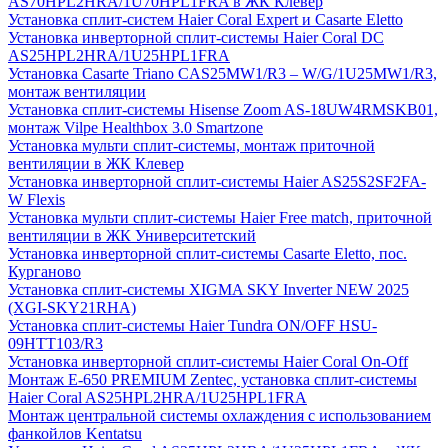
AS70HPL2HRA/1U70HPL1FRA в ЖК Клевер
Установка сплит-систем Haier Coral Expert и Casarte Eletto
Установка инверторной сплит-системы Haier Coral DC
AS25HPL2HRA/1U25HPL1FRA
Установка Casarte Triano CAS25MW1/R3 – W/G/1U25MW1/R3,
монтаж вентиляции
Установка сплит-системы Hisense Zoom AS-18UW4RMSKB01,
монтаж Vilpe Healthbox 3.0 Smartzone
Установка мульти сплит-системы, монтаж приточной
вентиляции в ЖК Клевер
Установка инверторной сплит-системы Haier AS25S2SF2FA-
W Flexis
Установка мульти сплит-системы Haier Free match, приточной
вентиляции в ЖК Университетский
Установка инверторной сплит-системы Casarte Eletto, пос.
Курганово
Установка сплит-системы XIGMA SKY Inverter NEW 2025
(XGI-SKY21RHA)
Установка сплит-системы Haier Tundra ON/OFF HSU-
09HTT103/R3
Установка инверторной сплит-системы Haier Coral On-Off
Монтаж E-650 PREMIUM Zentec, установка сплит-системы
Haier Coral AS25HPL2HRA/1U25HPL1FRA
Монтаж центральной системы охлаждения с использованием
фанкойлов Kentatsu