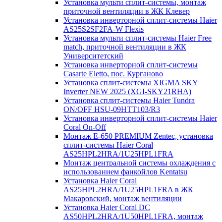
Установка мульти сплит-системы, монтаж
приточной вентиляции в ЖК Клевер
Установка инверторной сплит-системы Haier
AS25S2SF2FA-W Flexis
Установка мульти сплит-системы Haier Free
match, приточной вентиляции в ЖК
Университетский
Установка инверторной сплит-системы
Casarte Eletto, пос. Курганово
Установка сплит-системы XIGMA SKY
Inverter NEW 2025 (XGI-SKY21RHA)
Установка сплит-системы Haier Tundra
ON/OFF HSU-09HTT103/R3
Установка инверторной сплит-системы Haier
Coral On-Off
Монтаж E-650 PREMIUM Zentec, установка
сплит-системы Haier Coral
AS25HPL2HRA/1U25HPL1FRA
Монтаж центральной системы охлаждения с
использованием фанкойлов Kentatsu
Установка Haier Coral
AS25HPL2HRA/1U25HPL1FRA в ЖК
Макаровский, монтаж вентиляции
Установка Haier Coral DC
AS50HPL2HRA/1U50HPL1FRA, монтаж