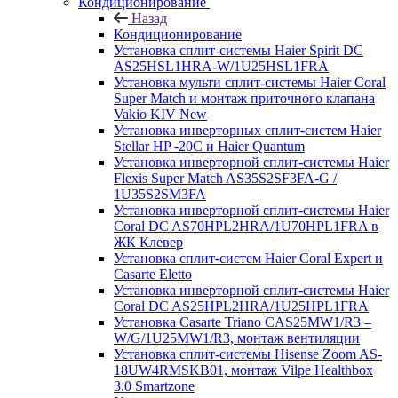
Кондиционирование
Назад
Кондиционирование
Установка сплит-системы Haier Spirit DC
AS25HSL1HRA-W/1U25HSL1FRA
Установка мульти сплит-системы Haier Coral
Super Match и монтаж приточного клапана
Vakio KIV New
Установка инверторных сплит-систем Haier
Stellar HP -20С и Haier Quantum
Установка инверторной сплит-системы Haier
Flexis Super Match AS35S2SF3FA-G /
1U35S2SM3FA
Установка инверторной сплит-системы Haier
Coral DC AS70HPL2HRA/1U70HPL1FRA в
ЖК Клевер
Установка сплит-систем Haier Coral Expert и
Casarte Eletto
Установка инверторной сплит-системы Haier
Coral DC AS25HPL2HRA/1U25HPL1FRA
Установка Casarte Triano CAS25MW1/R3 –
W/G/1U25MW1/R3, монтаж вентиляции
Установка сплит-системы Hisense Zoom AS-
18UW4RMSKB01, монтаж Vilpe Healthbox
3.0 Smartzone