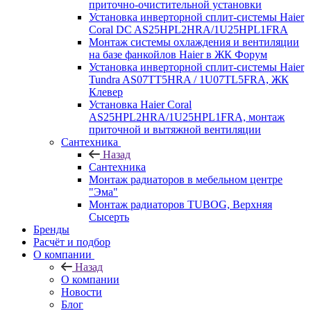
приточно-очистительной установки
Установка инверторной сплит-системы Haier
Coral DC AS25HPL2HRA/1U25HPL1FRA
Монтаж системы охлаждения и вентиляции
на базе фанкойлов Haier в ЖК Форум
Установка инверторной сплит-системы Haier
Tundra AS07TT5HRA / 1U07TL5FRA, ЖК
Клевер
Установка Haier Coral
AS25HPL2HRA/1U25HPL1FRA, монтаж
приточной и вытяжной вентиляции
Сантехника
Назад
Сантехника
Монтаж радиаторов в мебельном центре
"Эма"
Монтаж радиаторов TUBOG, Верхняя
Сысерть
Бренды
Расчёт и подбор
О компании
Назад
О компании
Новости
Блог