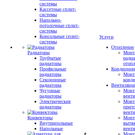
системы
Кассетные сплит-
системы
Напольно-
потолочные сплит-
системы
Консольные сплит-
Услуги
системы
Отопление
Радиаторы
Монт
Трубчатые
радиа
радиаторы
отоп
Профильные
Кондицион
радиаторы
Монт
Секционные
конд
радиаторы
Вентиляци
Чугунные
Монт
радиаторы
вент
Электрические
Монт
радиаторы
прит
вент
Конвекторы
Монт
Внутрипольные
вытя
Напольные
вент
Монт