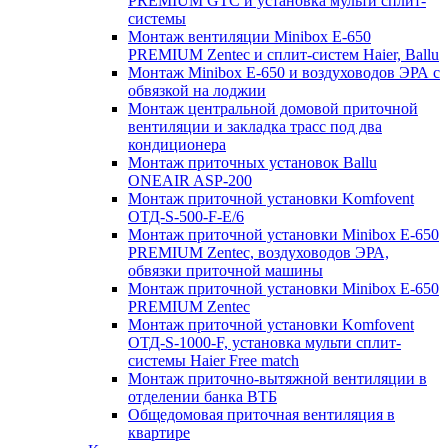
PREMIUM GTC и установка мульти сплит-
системы
Монтаж вентиляции Minibox E-650
PREMIUM Zentec и сплит-систем Haier, Ballu
Монтаж Minibox E-650 и воздуховодов ЭРА с
обвязкой на лоджии
Монтаж центральной домовой приточной
вентиляции и закладка трасс под два
кондиционера
Монтаж приточных установок Ballu
ONEAIR ASP-200
Монтаж приточной установки Komfovent
ОТД-S-500-F-E/6
Монтаж приточной установки Minibox E-650
PREMIUM Zentec, воздуховодов ЭРА,
обвязки приточной машины
Монтаж приточной установки Minibox E-650
PREMIUM Zentec
Монтаж приточной установки Komfovent
ОТД-S-1000-F, установка мульти сплит-
системы Haier Free match
Монтаж приточно-вытяжной вентиляции в
отделении банка ВТБ
Общедомовая приточная вентиляция в
квартире