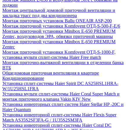
лоджии
Монтаж центральной домовой приточной вентиляции и
закладка трасс под два кондиционера
Монтаж приточных установок Ballu ONEAIR ASP-200
Монтаж приточной установки Komfovent ОТД-S-500-F-E/6
Монтаж приточной установки Minibox E-650 PREMIUM
Zentec, воздуховодов ЭРА, обвязки приточной машины
Монтаж приточной установки Minibox E-650 PREMIUM
Zentec
Монтаж приточной установки Komfovent ОТД-S-1000-F,
установка мульти сплит-системы Haier Free match
Монтаж приточно-вытяжной вентиляции в отделении банка
ВТБ
Общедомовая приточная вентиляция в квартире
Кондиционирование
Установка сплит-системы Haier Spirit DC AS25HSL1HRA-
W/1U25HSL1FRA
Установка мульти сплит-системы Haier Coral Super Match и
монтаж приточного клапана Vakio KIV New
Установка инверторных сплит-систем Haier Stellar HP -20С и
Haier Quantum
Установка инверторной сплит-системы Haier Flexis Super
Match AS35S2SF3FA-G / 1U35S2SM3FA
Установка инверторной сплит-системы Haier Coral DC