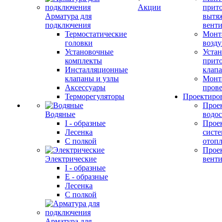
Акции
прит
Арматура для
вытя
подключения
вент
Термостатические
Монт
головки
возду
Установочные
Устан
комплекты
прит
Инсталляционные
клап
клапаны и узлы
Монт
Аксессуары
прове
Терморегуляторы
Проектиро
Прое
Водяные
водо
I - образные
Прое
Лесенка
сист
С полкой
отоп
Прое
Электрические
вент
I - образные
E - образные
Лесенка
С полкой
Арматура для