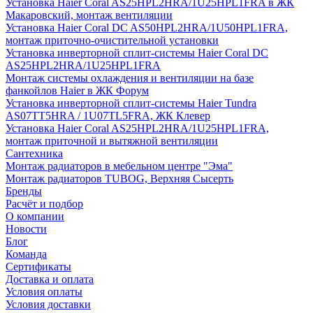
Установка Haier Coral AS25HPL2HRA/1U25HPL1FRA в ЖК
Макаровский, монтаж вентиляции
Установка Haier Coral DC AS50HPL2HRA/1U50HPL1FRA,
монтаж приточно-очистительной установки
Установка инверторной сплит-системы Haier Coral DC
AS25HPL2HRA/1U25HPL1FRA
Монтаж системы охлаждения и вентиляции на базе
фанкойлов Haier в ЖК Форум
Установка инверторной сплит-системы Haier Tundra
AS07TT5HRA / 1U07TL5FRA, ЖК Клевер
Установка Haier Coral AS25HPL2HRA/1U25HPL1FRA,
монтаж приточной и вытяжной вентиляции
Сантехника
Монтаж радиаторов в мебельном центре "Эма"
Монтаж радиаторов TUBOG, Верхняя Сысерть
Бренды
Расчёт и подбор
О компании
Новости
Блог
Команда
Сертификаты
Доставка и оплата
Условия оплаты
Условия доставки