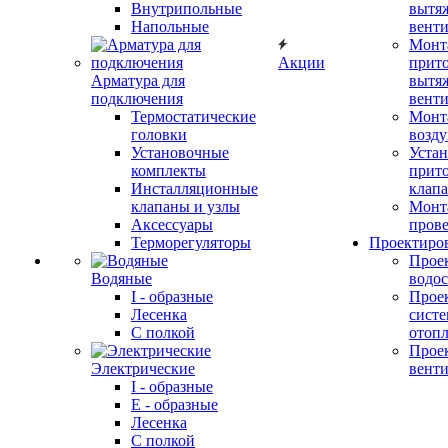
Внутрипольные
вытя
Напольные
вент
Монт
Акции
прит
Арматура для
вытя
подключения
вент
Термостатические
Монт
головки
возду
Установочные
Устан
комплекты
прит
Инсталляционные
клап
клапаны и узлы
Монт
Аксессуары
прове
Терморегуляторы
Проектиро
Прое
Водяные
водо
I - образные
Прое
Лесенка
сист
С полкой
отоп
Прое
Электрические
вент
I - образные
E - образные
Лесенка
С полкой