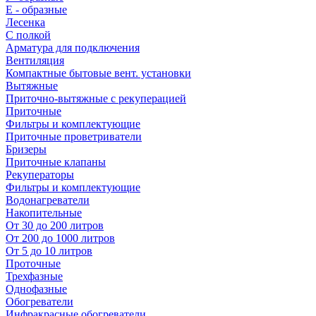
E - образные
Лесенка
С полкой
Арматура для подключения
Вентиляция
Компактные бытовые вент. установки
Вытяжные
Приточно-вытяжные с рекуперацией
Приточные
Фильтры и комплектующие
Приточные проветриватели
Бризеры
Приточные клапаны
Рекуператоры
Фильтры и комплектующие
Водонагреватели
Накопительные
От 30 до 200 литров
От 200 до 1000 литров
От 5 до 10 литров
Проточные
Трехфазные
Однофазные
Обогреватели
Инфракрасные обогреватели