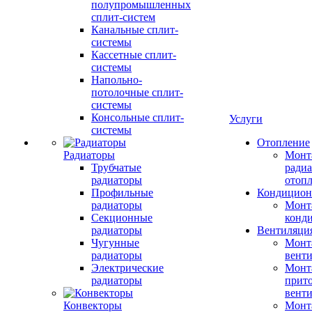
полупромышленных
сплит-систем
Канальные сплит-
системы
Кассетные сплит-
системы
Напольно-
потолочные сплит-
системы
Консольные сплит-
Услуги
системы
Отопление
Радиаторы
Монт
Трубчатые
радиа
радиаторы
отоп
Профильные
Кондицион
радиаторы
Монт
Секционные
конд
радиаторы
Вентиляци
Чугунные
Монт
радиаторы
вент
Электрические
Монт
радиаторы
прит
вент
Конвекторы
Монт