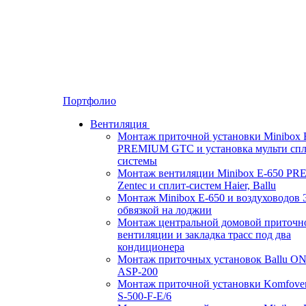
Портфолио
Вентиляция
Монтаж приточной установки Minibox 
PREMIUM GTC и установка мульти спл
системы
Монтаж вентиляции Minibox E-650 P
Zentec и сплит-систем Haier, Ballu
Монтаж Minibox E-650 и воздуховодов 
обвязкой на лоджии
Монтаж центральной домовой приточн
вентиляции и закладка трасс под два
кондиционера
Монтаж приточных установок Ballu O
ASP-200
Монтаж приточной установки Komfove
S-500-F-E/6