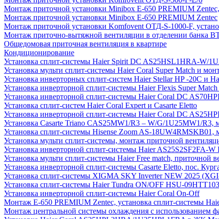
Монтаж приточной установки Minibox E-650 PREMIUM Zentec,
Монтаж приточной установки Minibox E-650 PREMIUM Zentec
Монтаж приточной установки Komfovent ОТД-S-1000-F, установ
Монтаж приточно-вытяжной вентиляции в отделении банка В
Общедомовая приточная вентиляция в квартире
Кондиционирование
Установка сплит-системы Haier Spirit DC AS25HSL1HRA-W/
Установка мульти сплит-системы Haier Coral Super Match и мо
Установка инверторных сплит-систем Haier Stellar HP -20С и H
Установка инверторной сплит-системы Haier Flexis Super Ma
Установка инверторной сплит-системы Haier Coral DC AS7
Установка сплит-систем Haier Coral Expert и Casarte Eletto
Установка инверторной сплит-системы Haier Coral DC AS2
Установка Casarte Triano CAS25MW1/R3 – W/G/1U25MW1/R3, 
Установка сплит-системы Hisense Zoom AS-18UW4RMSKB01, мон
Установка мульти сплит-системы, монтаж приточной вентиляц
Установка инверторной сплит-системы Haier AS25S2SF2FA-W F
Установка мульти сплит-системы Haier Free match, приточной
Установка инверторной сплит-системы Casarte Eletto, пос. Кург
Установка сплит-системы XIGMA SKY Inverter NEW 2025 (X
Установка сплит-системы Haier Tundra ON/OFF HSU-09HTT10
Установка инверторной сплит-системы Haier Coral On-Off
Монтаж E-650 PREMIUM Zentec, установка сплит-системы H
Монтаж центральной системы охлаждения с использованием фа