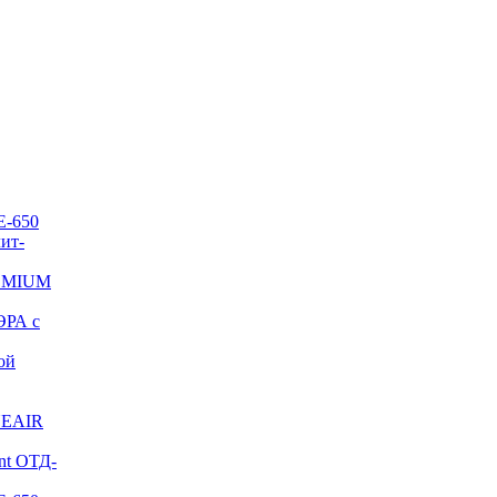
E-650
ит-
REMIUM
ЭРА с
ой
NEAIR
nt ОТД-