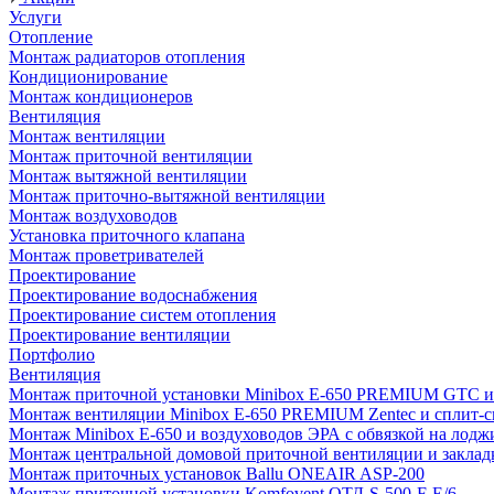
Услуги
Отопление
Монтаж радиаторов отопления
Кондиционирование
Монтаж кондиционеров
Вентиляция
Монтаж вентиляции
Монтаж приточной вентиляции
Монтаж вытяжной вентиляции
Монтаж приточно-вытяжной вентиляции
Монтаж воздуховодов
Установка приточного клапана
Монтаж проветривателей
Проектирование
Проектирование водоснабжения
Проектирование систем отопления
Проектирование вентиляции
Портфолио
Вентиляция
Монтаж приточной установки Minibox E-650 PREMIUM GTC и 
Монтаж вентиляции Minibox E-650 PREMIUM Zentec и сплит-сис
Монтаж Minibox E-650 и воздуховодов ЭРА с обвязкой на лодж
Монтаж центральной домовой приточной вентиляции и закладк
Монтаж приточных установок Ballu ONEAIR ASP-200
Монтаж приточной установки Komfovent ОТД-S-500-F-E/6