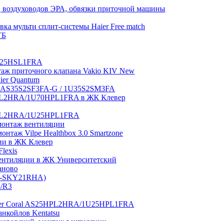
 воздуховодов ЭРА, обвязки приточной машины
ка мульти сплит-системы Haier Free match
ТБ
1U25HSL1FRA
нтаж приточного клапана Vakio KIV New
aier Quantum
tch AS35S2SF3FA-G / 1U35S2SM3FA
0HPL2HRA/1U70HPL1FRA в ЖК Клевер
5HPL2HRA/1U25HPL1FRA
монтаж вентиляции
таж Vilpe Healthbox 3.0 Smartzone
ии в ЖК Клевер
lexis
 вентиляции в ЖК Университетский
аново
GI-SKY21RHA)
3/R3
aier Coral AS25HPL2HRA/1U25HPL1FRA
нкойлов Kentatsu