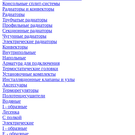
Консольные сплит-системы
Радиаторы и конвекторы
Радиаторы
Трубчатые радиаторы
Профильные радиаторы
Секционные радиаторы
Чугунные радиаторы
Электрические радиаторы
Конвекторы
Внутрипольные
Напольные
Арматура для подключения
Термостатические головки
Установочные комплекты
Инсталляционные клапаны и узлы
Аксессуары
Терморегуляторы
Полотенцесушители
Водяные
I - образные
Лесенка
С полкой
Электрические
I - образные
E - образные