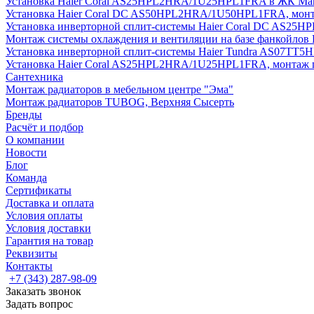
Установка Haier Coral AS25HPL2HRA/1U25HPL1FRA в ЖК Мак
Установка Haier Coral DC AS50HPL2HRA/1U50HPL1FRA, монт
Установка инверторной сплит-системы Haier Coral DC AS2
Монтаж системы охлаждения и вентиляции на базе фанкойлов
Установка инверторной сплит-системы Haier Tundra AS07TT
Установка Haier Coral AS25HPL2HRA/1U25HPL1FRA, монтаж 
Сантехника
Монтаж радиаторов в мебельном центре "Эма"
Монтаж радиаторов TUBOG, Верхняя Сысерть
Бренды
Расчёт и подбор
О компании
Новости
Блог
Команда
Сертификаты
Доставка и оплата
Условия оплаты
Условия доставки
Гарантия на товар
Реквизиты
Контакты
+7 (343) 287-98-09
Заказать звонок
Задать вопрос