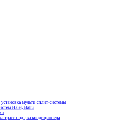
установка мульти сплит-системы
тем Haier, Ballu
ии
а трасс под два кондиционера