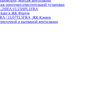
аровский, монтаж вентиляции
аж приточно-очистительной установки
5HPL2HRA/1U25HPL1FRA
 Haier в ЖК Форум
5HRA / 1U07TL5FRA, ЖК Клевер
приточной и вытяжной вентиляции