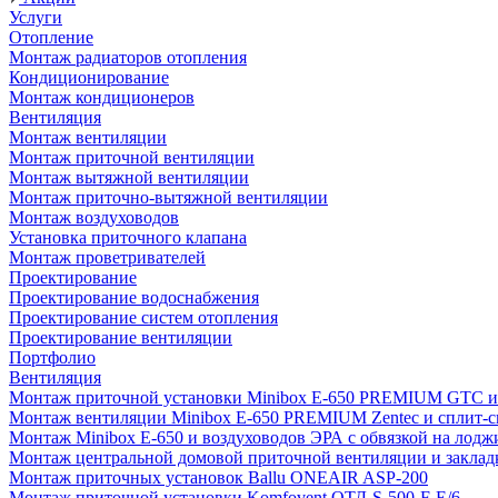
Услуги
Отопление
Монтаж радиаторов отопления
Кондиционирование
Монтаж кондиционеров
Вентиляция
Монтаж вентиляции
Монтаж приточной вентиляции
Монтаж вытяжной вентиляции
Монтаж приточно-вытяжной вентиляции
Монтаж воздуховодов
Установка приточного клапана
Монтаж проветривателей
Проектирование
Проектирование водоснабжения
Проектирование систем отопления
Проектирование вентиляции
Портфолио
Вентиляция
Монтаж приточной установки Minibox E-650 PREMIUM GTC и 
Монтаж вентиляции Minibox E-650 PREMIUM Zentec и сплит-сис
Монтаж Minibox E-650 и воздуховодов ЭРА с обвязкой на лодж
Монтаж центральной домовой приточной вентиляции и закладк
Монтаж приточных установок Ballu ONEAIR ASP-200
Монтаж приточной установки Komfovent ОТД-S-500-F-E/6