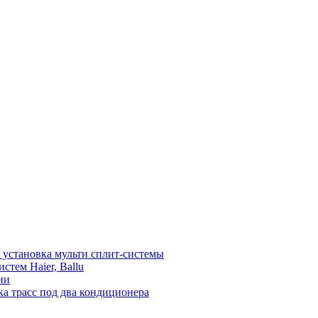
установка мульти сплит-системы
тем Haier, Ballu
ии
а трасс под два кондиционера