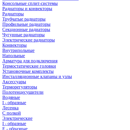
Консольные сплит-системы
Радиаторы и конвекторы
Радиаторы
Трубчатые радиаторы
Профильные радиаторы
Секционные радиаторы
Чугунные радиаторы
Электрические радиаторы
Конвекторы
Внутрипольные
Напольные
Арматура для подключения
Термостатические головки
Установочные комплекты
Инсталляционные клапаны и узлы
Аксессуары
Терморегуляторы
Полотенцесушители
Водяные
I - образные
Лесенка
С полкой
Электрические
I - образные
E - образные