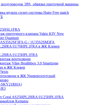
 воздуховодов ЭРА, обвязки приточной машины
ка мульти сплит-системы Haier Free match
ТБ
1U25HSL1FRA
нтаж приточного клапана Vakio KIV New
aier Quantum
tch AS35S2SF3FA-G / 1U35S2SM3FA
0HPL2HRA/1U70HPL1FRA в ЖК Клевер
5HPL2HRA/1U25HPL1FRA
монтаж вентиляции
таж Vilpe Healthbox 3.0 Smartzone
ии в ЖК Клевер
lexis
 вентиляции в ЖК Университетский
аново
GI-SKY21RHA)
3/R3
aier Coral AS25HPL2HRA/1U25HPL1FRA
нкойлов Kentatsu