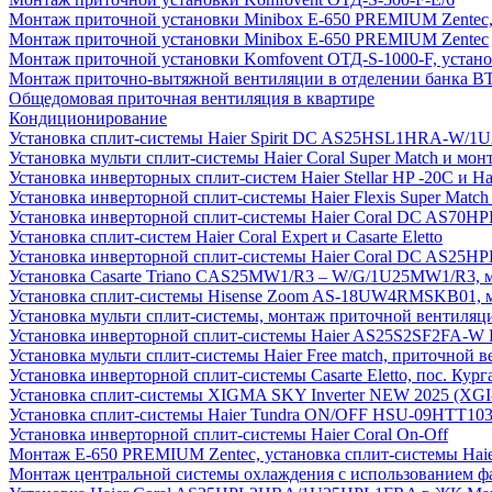
Монтаж приточной установки Minibox E-650 PREMIUM Zentec,
Монтаж приточной установки Minibox E-650 PREMIUM Zentec
Монтаж приточной установки Komfovent ОТД-S-1000-F, установ
Монтаж приточно-вытяжной вентиляции в отделении банка В
Общедомовая приточная вентиляция в квартире
Кондиционирование
Установка сплит-системы Haier Spirit DC AS25HSL1HRA-W/
Установка мульти сплит-системы Haier Coral Super Match и мо
Установка инверторных сплит-систем Haier Stellar HP -20С и H
Установка инверторной сплит-системы Haier Flexis Super Ma
Установка инверторной сплит-системы Haier Coral DC AS7
Установка сплит-систем Haier Coral Expert и Casarte Eletto
Установка инверторной сплит-системы Haier Coral DC AS2
Установка Casarte Triano CAS25MW1/R3 – W/G/1U25MW1/R3, 
Установка сплит-системы Hisense Zoom AS-18UW4RMSKB01, мон
Установка мульти сплит-системы, монтаж приточной вентиляц
Установка инверторной сплит-системы Haier AS25S2SF2FA-W F
Установка мульти сплит-системы Haier Free match, приточной
Установка инверторной сплит-системы Casarte Eletto, пос. Кург
Установка сплит-системы XIGMA SKY Inverter NEW 2025 (X
Установка сплит-системы Haier Tundra ON/OFF HSU-09HTT10
Установка инверторной сплит-системы Haier Coral On-Off
Монтаж E-650 PREMIUM Zentec, установка сплит-системы H
Монтаж центральной системы охлаждения с использованием фа