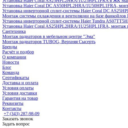
Установка Haier Coral AS25HPL2HRA/1U25HPL1FRA в ЖК Мак
Установка Haier Coral DC AS50HPL2HRA/1U50HPL1FRA, монт
Установка инверторной сплит-системы Haier Coral DC AS2
Монтаж системы охлаждения и вентиляции на базе фанкойлов
Установка инверторной сплит-системы Haier Tundra AS07TT
Установка Haier Coral AS25HPL2HRA/1U25HPL1FRA, монтаж 
Сантехника
Монтаж радиаторов в мебельном центре "Эма"
Монтаж радиаторов TUBOG, Верхняя Сысерть
Бренды
Расчёт и подбор
О компании
Новости
Блог
Команда
Сертификаты
Доставка и оплата
Условия оплаты
Условия доставки
Гарантия на товар
Реквизиты
Контакты
+7 (343) 287-98-09
Заказать звонок
Задать вопрос