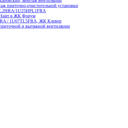
аровский, монтаж вентиляции
аж приточно-очистительной установки
5HPL2HRA/1U25HPL1FRA
 Haier в ЖК Форум
5HRA / 1U07TL5FRA, ЖК Клевер
приточной и вытяжной вентиляции