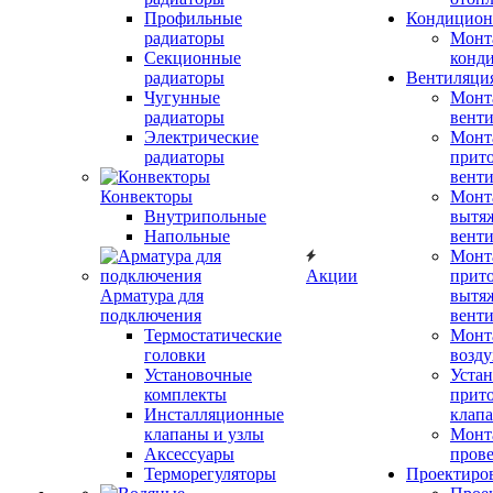
Профильные
Кондицион
радиаторы
Монт
Секционные
конд
радиаторы
Вентиляци
Чугунные
Монт
радиаторы
вент
Электрические
Монт
радиаторы
прит
вент
Конвекторы
Монт
Внутрипольные
вытя
Напольные
вент
Монт
Акции
прит
Арматура для
вытя
подключения
вент
Термостатические
Монт
головки
возду
Установочные
Устан
комплекты
прит
Инсталляционные
клап
клапаны и узлы
Монт
Аксессуары
прове
Терморегуляторы
Проектиро