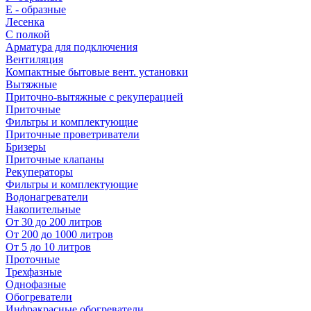
E - образные
Лесенка
С полкой
Арматура для подключения
Вентиляция
Компактные бытовые вент. установки
Вытяжные
Приточно-вытяжные с рекуперацией
Приточные
Фильтры и комплектующие
Приточные проветриватели
Бризеры
Приточные клапаны
Рекуператоры
Фильтры и комплектующие
Водонагреватели
Накопительные
От 30 до 200 литров
От 200 до 1000 литров
От 5 до 10 литров
Проточные
Трехфазные
Однофазные
Обогреватели
Инфракрасные обогреватели