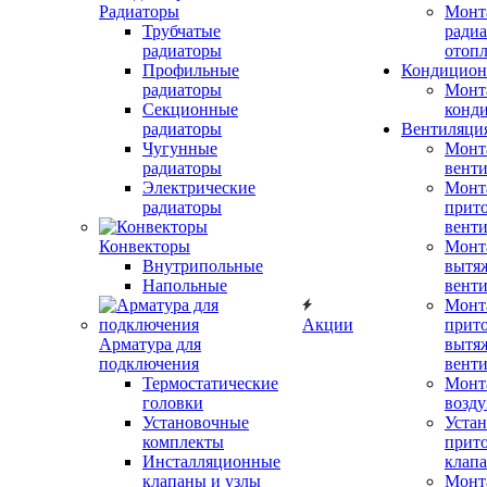
Радиаторы
Монт
Трубчатые
радиа
радиаторы
отоп
Профильные
Кондицион
радиаторы
Монт
Секционные
конд
радиаторы
Вентиляци
Чугунные
Монт
радиаторы
вент
Электрические
Монт
радиаторы
прит
вент
Конвекторы
Монт
Внутрипольные
вытя
Напольные
вент
Монт
Акции
прит
Арматура для
вытя
подключения
вент
Термостатические
Монт
головки
возду
Установочные
Устан
комплекты
прит
Инсталляционные
клап
клапаны и узлы
Монт