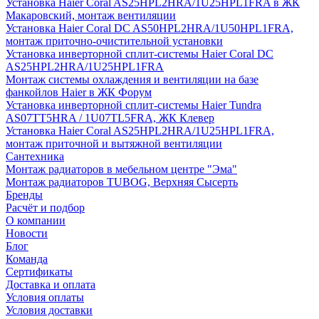
Установка Haier Coral AS25HPL2HRA/1U25HPL1FRA в ЖК
Макаровский, монтаж вентиляции
Установка Haier Coral DC AS50HPL2HRA/1U50HPL1FRA,
монтаж приточно-очистительной установки
Установка инверторной сплит-системы Haier Coral DC
AS25HPL2HRA/1U25HPL1FRA
Монтаж системы охлаждения и вентиляции на базе
фанкойлов Haier в ЖК Форум
Установка инверторной сплит-системы Haier Tundra
AS07TT5HRA / 1U07TL5FRA, ЖК Клевер
Установка Haier Coral AS25HPL2HRA/1U25HPL1FRA,
монтаж приточной и вытяжной вентиляции
Сантехника
Монтаж радиаторов в мебельном центре "Эма"
Монтаж радиаторов TUBOG, Верхняя Сысерть
Бренды
Расчёт и подбор
О компании
Новости
Блог
Команда
Сертификаты
Доставка и оплата
Условия оплаты
Условия доставки