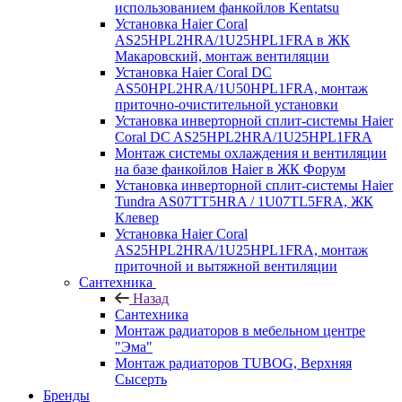
использованием фанкойлов Kentatsu
Установка Haier Coral
AS25HPL2HRA/1U25HPL1FRA в ЖК
Макаровский, монтаж вентиляции
Установка Haier Coral DC
AS50HPL2HRA/1U50HPL1FRA, монтаж
приточно-очистительной установки
Установка инверторной сплит-системы Haier
Coral DC AS25HPL2HRA/1U25HPL1FRA
Монтаж системы охлаждения и вентиляции
на базе фанкойлов Haier в ЖК Форум
Установка инверторной сплит-системы Haier
Tundra AS07TT5HRA / 1U07TL5FRA, ЖК
Клевер
Установка Haier Coral
AS25HPL2HRA/1U25HPL1FRA, монтаж
приточной и вытяжной вентиляции
Сантехника
Назад
Сантехника
Монтаж радиаторов в мебельном центре
"Эма"
Монтаж радиаторов TUBOG, Верхняя
Сысерть
Бренды