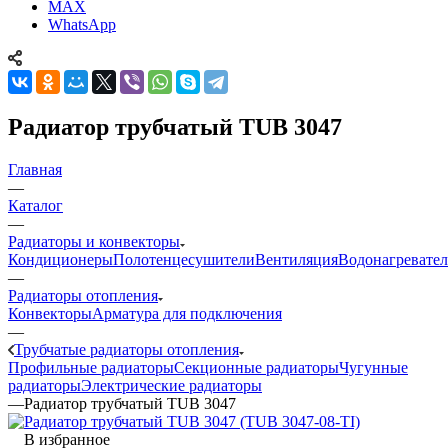
MAX
WhatsApp
Радиатор трубчатый TUB 3047
Главная
—
Каталог
—
Радиаторы и конвекторы
Кондиционеры
Полотенцесушители
Вентиляция
Водонагревате
—
Радиаторы отопления
Конвекторы
Арматура для подключения
—
Трубчатые радиаторы отопления
Профильные радиаторы
Секционные радиаторы
Чугунные
радиаторы
Электрические радиаторы
—
Радиатор трубчатый TUB 3047
В избранное