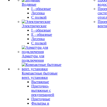
Прое
Водяные
водо
I - образные
Прое
Лесенка
сист
С полкой
отоп
Прое
Электрические
вент
I - образные
E - образные
Лесенка
С полкой
Арматура для
подключения
Компактные бытовые
вент. установки
Вытяжные
Приточно-
вытяжные с
рекуперацией
Приточные
Фильтры и