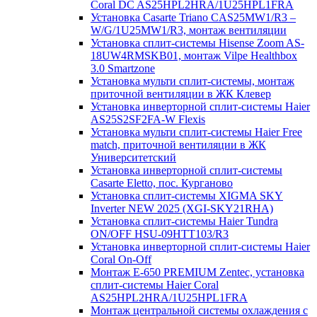
Coral DC AS25HPL2HRA/1U25HPL1FRA
Установка Casarte Triano CAS25MW1/R3 –
W/G/1U25MW1/R3, монтаж вентиляции
Установка сплит-системы Hisense Zoom AS-
18UW4RMSKB01, монтаж Vilpe Healthbox
3.0 Smartzone
Установка мульти сплит-системы, монтаж
приточной вентиляции в ЖК Клевер
Установка инверторной сплит-системы Haier
AS25S2SF2FA-W Flexis
Установка мульти сплит-системы Haier Free
match, приточной вентиляции в ЖК
Университетский
Установка инверторной сплит-системы
Casarte Eletto, пос. Курганово
Установка сплит-системы XIGMA SKY
Inverter NEW 2025 (XGI-SKY21RHA)
Установка сплит-системы Haier Tundra
ON/OFF HSU-09HTT103/R3
Установка инверторной сплит-системы Haier
Coral On-Off
Монтаж E-650 PREMIUM Zentec, установка
сплит-системы Haier Coral
AS25HPL2HRA/1U25HPL1FRA
Монтаж центральной системы охлаждения с