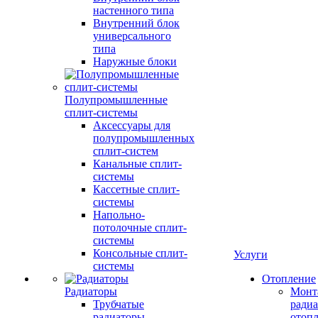
настенного типа
Внутренний блок
универсального
типа
Наружные блоки
Полупромышленные
сплит-системы
Аксессуары для
полупромышленных
сплит-систем
Канальные сплит-
системы
Кассетные сплит-
системы
Напольно-
потолочные сплит-
системы
Консольные сплит-
Услуги
системы
Отопление
Радиаторы
Монт
Трубчатые
радиа
радиаторы
отоп