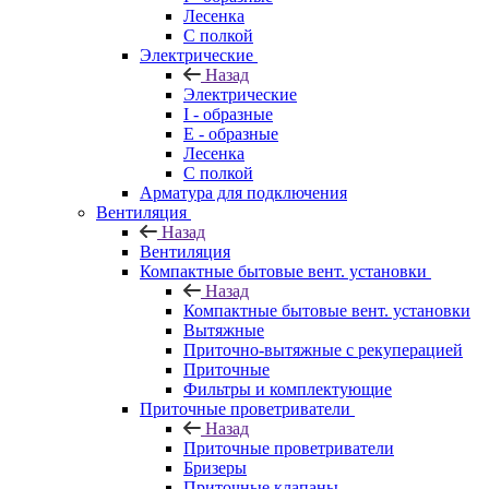
Лесенка
С полкой
Электрические
Назад
Электрические
I - образные
E - образные
Лесенка
С полкой
Арматура для подключения
Вентиляция
Назад
Вентиляция
Компактные бытовые вент. установки
Назад
Компактные бытовые вент. установки
Вытяжные
Приточно-вытяжные с рекуперацией
Приточные
Фильтры и комплектующие
Приточные проветриватели
Назад
Приточные проветриватели
Бризеры
Приточные клапаны