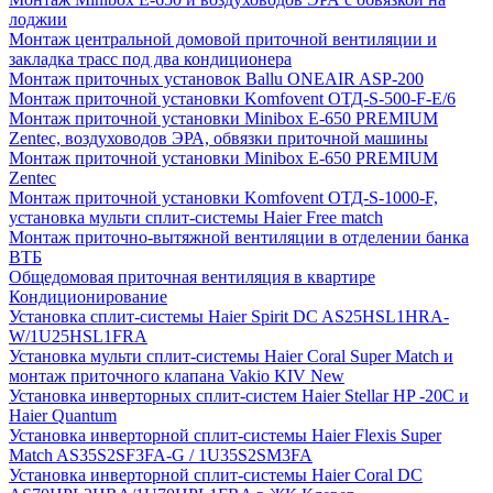
лоджии
Монтаж центральной домовой приточной вентиляции и
закладка трасс под два кондиционера
Монтаж приточных установок Ballu ONEAIR ASP-200
Монтаж приточной установки Komfovent ОТД-S-500-F-E/6
Монтаж приточной установки Minibox E-650 PREMIUM
Zentec, воздуховодов ЭРА, обвязки приточной машины
Монтаж приточной установки Minibox E-650 PREMIUM
Zentec
Монтаж приточной установки Komfovent ОТД-S-1000-F,
установка мульти сплит-системы Haier Free match
Монтаж приточно-вытяжной вентиляции в отделении банка
ВТБ
Общедомовая приточная вентиляция в квартире
Кондиционирование
Установка сплит-системы Haier Spirit DC AS25HSL1HRA-
W/1U25HSL1FRA
Установка мульти сплит-системы Haier Coral Super Match и
монтаж приточного клапана Vakio KIV New
Установка инверторных сплит-систем Haier Stellar HP -20С и
Haier Quantum
Установка инверторной сплит-системы Haier Flexis Super
Match AS35S2SF3FA-G / 1U35S2SM3FA
Установка инверторной сплит-системы Haier Coral DC