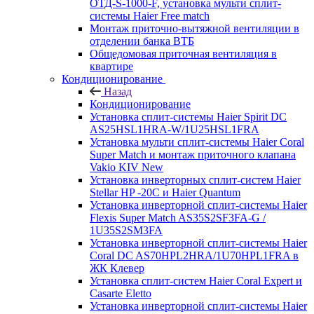
ОТД-S-1000-F, установка мульти сплит-
системы Haier Free match
Монтаж приточно-вытяжной вентиляции в
отделении банка ВТБ
Общедомовая приточная вентиляция в
квартире
Кондиционирование
Назад
Кондиционирование
Установка сплит-системы Haier Spirit DC
AS25HSL1HRA-W/1U25HSL1FRA
Установка мульти сплит-системы Haier Coral
Super Match и монтаж приточного клапана
Vakio KIV New
Установка инверторных сплит-систем Haier
Stellar HP -20С и Haier Quantum
Установка инверторной сплит-системы Haier
Flexis Super Match AS35S2SF3FA-G /
1U35S2SM3FA
Установка инверторной сплит-системы Haier
Coral DC AS70HPL2HRA/1U70HPL1FRA в
ЖК Клевер
Установка сплит-систем Haier Coral Expert и
Casarte Eletto
Установка инверторной сплит-системы Haier