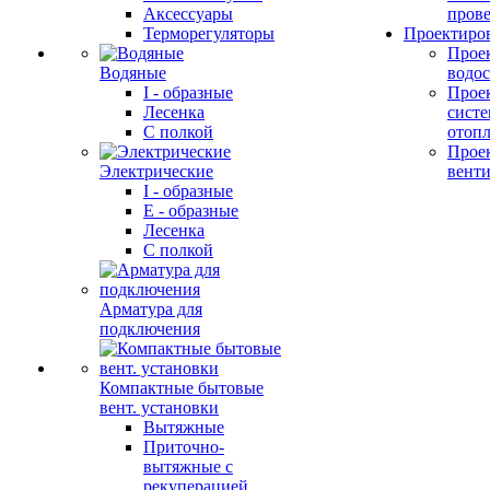
Аксессуары
прове
Терморегуляторы
Проектиро
Прое
Водяные
водо
I - образные
Прое
Лесенка
сист
С полкой
отоп
Прое
Электрические
вент
I - образные
E - образные
Лесенка
С полкой
Арматура для
подключения
Компактные бытовые
вент. установки
Вытяжные
Приточно-
вытяжные с
рекуперацией