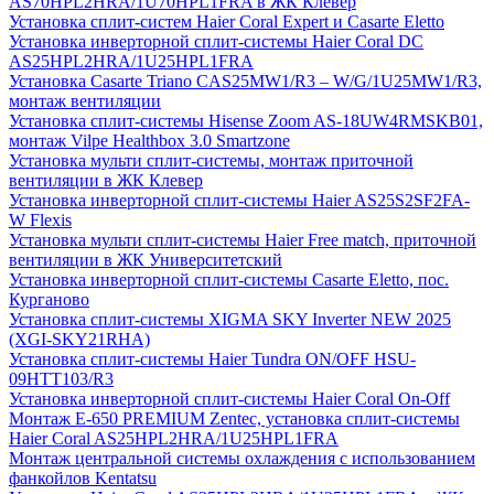
AS70HPL2HRA/1U70HPL1FRA в ЖК Клевер
Установка сплит-систем Haier Coral Expert и Casarte Eletto
Установка инверторной сплит-системы Haier Coral DC
AS25HPL2HRA/1U25HPL1FRA
Установка Casarte Triano CAS25MW1/R3 – W/G/1U25MW1/R3,
монтаж вентиляции
Установка сплит-системы Hisense Zoom AS-18UW4RMSKB01,
монтаж Vilpe Healthbox 3.0 Smartzone
Установка мульти сплит-системы, монтаж приточной
вентиляции в ЖК Клевер
Установка инверторной сплит-системы Haier AS25S2SF2FA-
W Flexis
Установка мульти сплит-системы Haier Free match, приточной
вентиляции в ЖК Университетский
Установка инверторной сплит-системы Casarte Eletto, пос.
Курганово
Установка сплит-системы XIGMA SKY Inverter NEW 2025
(XGI-SKY21RHA)
Установка сплит-системы Haier Tundra ON/OFF HSU-
09HTT103/R3
Установка инверторной сплит-системы Haier Coral On-Off
Монтаж E-650 PREMIUM Zentec, установка сплит-системы
Haier Coral AS25HPL2HRA/1U25HPL1FRA
Монтаж центральной системы охлаждения с использованием
фанкойлов Kentatsu