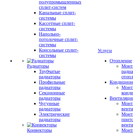
полупромышленных
сплит-систем
Канальные сплит-
системы
Кассетные сплит-
системы
Напольно-
потолочные сплит-
системы
Консольные сплит-
Услуги
системы
Отопление
Радиаторы
Монт
Трубчатые
радиа
радиаторы
отоп
Профильные
Кондицион
радиаторы
Монт
Секционные
конд
радиаторы
Вентиляци
Чугунные
Монт
радиаторы
вент
Электрические
Монт
радиаторы
прит
вент
Конвекторы
Монт