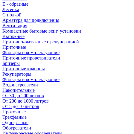
E - образные
Лесенка
С полкой
Арматура для подключения
Вентиляция
Компактные бытовые вент. установки
Вытяжные
Приточно-вытяжные с рекуперацией
Приточные
Фильтры и комплектующие
Приточные проветриватели
Бризеры
Приточные клапаны
Рекуператоры
Фильтры и комплектующие
Водонагреватели
Накопительные
От 30 до 200 литров
От 200 до 1000 литров
От 5 до 10 литров
Проточные
Трехфазные
Однофазные
Обогреватели
Инфракрасные обогреватели