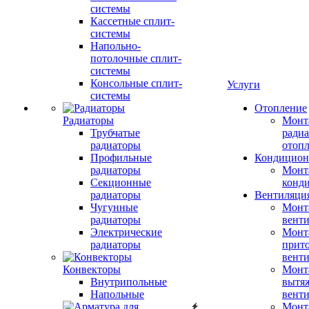
системы
Кассетные сплит-
системы
Напольно-
потолочные сплит-
системы
Консольные сплит-
Услуги
системы
Отопление
Радиаторы
Монт
Трубчатые
радиа
радиаторы
отоп
Профильные
Кондицион
радиаторы
Монт
Секционные
конд
радиаторы
Вентиляци
Чугунные
Монт
радиаторы
вент
Электрические
Монт
радиаторы
прит
вент
Конвекторы
Монт
Внутрипольные
вытя
Напольные
вент
Монт