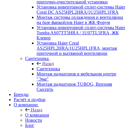
приточно-очистительной установки
Установка инверторной сплит-системы Haier
Coral DC AS25HPL2HRA/1U25HPL1FRA
Монтаж системы охлаждения и вентиляции
на базе фанкойлов Haier в ЖК Форум
Установка инверторной сплит-системы Haier
Tundra AS07TT5HRA / 1U07TL5FRA, ЖК
Клевер
Установка Haier Coral
AS25HPL2HRA/1U25HPL1FRA, монтаж
приточной и вытяжной вентиляции
Сантехника
Назад
Сантехника
Монтаж радиаторов в мебельном центре
"Эма"
Монтаж радиаторов TUBOG, Верхняя
Сысерть
Бренды
Расчёт и подбор
О компании
Назад
О компании
Новости
Блог