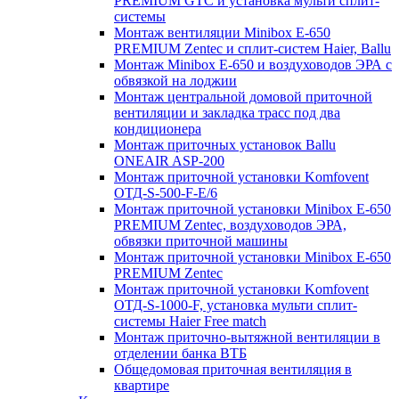
PREMIUM GTC и установка мульти сплит-
системы
Монтаж вентиляции Minibox E-650
PREMIUM Zentec и сплит-систем Haier, Ballu
Монтаж Minibox E-650 и воздуховодов ЭРА с
обвязкой на лоджии
Монтаж центральной домовой приточной
вентиляции и закладка трасс под два
кондиционера
Монтаж приточных установок Ballu
ONEAIR ASP-200
Монтаж приточной установки Komfovent
ОТД-S-500-F-E/6
Монтаж приточной установки Minibox E-650
PREMIUM Zentec, воздуховодов ЭРА,
обвязки приточной машины
Монтаж приточной установки Minibox E-650
PREMIUM Zentec
Монтаж приточной установки Komfovent
ОТД-S-1000-F, установка мульти сплит-
системы Haier Free match
Монтаж приточно-вытяжной вентиляции в
отделении банка ВТБ
Общедомовая приточная вентиляция в
квартире