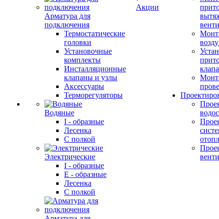
Акции
прит
Арматура для
вытя
подключения
вент
Термостатические
Монт
головки
возду
Установочные
Устан
комплекты
прит
Инсталляционные
клап
клапаны и узлы
Монт
Аксессуары
прове
Терморегуляторы
Проектиро
Прое
Водяные
водо
I - образные
Прое
Лесенка
сист
С полкой
отоп
Прое
Электрические
вент
I - образные
E - образные
Лесенка
С полкой
Арматура для