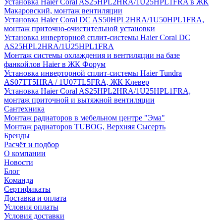
Установка Haier Coral AS25HPL2HRA/1U25HPL1FRA в ЖК
Макаровский, монтаж вентиляции
Установка Haier Coral DC AS50HPL2HRA/1U50HPL1FRA,
монтаж приточно-очистительной установки
Установка инверторной сплит-системы Haier Coral DC
AS25HPL2HRA/1U25HPL1FRA
Монтаж системы охлаждения и вентиляции на базе
фанкойлов Haier в ЖК Форум
Установка инверторной сплит-системы Haier Tundra
AS07TT5HRA / 1U07TL5FRA, ЖК Клевер
Установка Haier Coral AS25HPL2HRA/1U25HPL1FRA,
монтаж приточной и вытяжной вентиляции
Сантехника
Монтаж радиаторов в мебельном центре "Эма"
Монтаж радиаторов TUBOG, Верхняя Сысерть
Бренды
Расчёт и подбор
О компании
Новости
Блог
Команда
Сертификаты
Доставка и оплата
Условия оплаты
Условия доставки