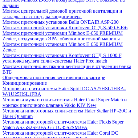
лоджии
Монтаж центральной домовой приточной вентиляции и
закладка трасс под два кондиционера
Монтаж приточных установок Ballu ONEAIR ASP-200
Монтаж приточной установки Komfovent ОТД-S-500-F-E/6
Монтаж приточной установки Minibox E-650 PREMIUM
Zentec, воздуховодов ЭРА, обвязки приточной машины
Монтаж приточной установки Minibox E-650 PREMIUM
Zentec
Монтаж приточной установки Komfovent ОТД-S-1000-F,
установка мульти сплит-системы Haier Free match
Монтаж приточно-вытяжной вентиляции в отделении банка
ВТБ
Общедомовая приточная вентиляция в квартире
Кондиционирование
Установка сплит-системы Haier Spirit DC AS25HSL1HRA-
W/1U25HSL1FRA
Установка мульти сплит-системы Haier Coral Super Match и
монтаж приточного клапана Vakio KIV New
Установка инверторных сплит-систем Haier Stellar HP -20С и
Haier Quantum
Установка инверторной сплит-системы Haier Flexis Super
Match AS35S2SF3FA-G / 1U35S2SM3FA
Установка инверторной сплит-системы Haier Coral DC