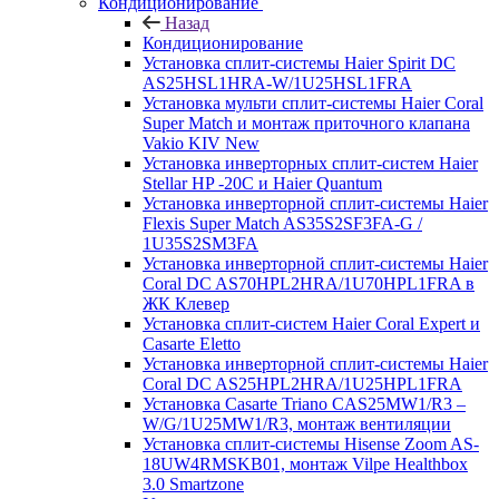
Кондиционирование
Назад
Кондиционирование
Установка сплит-системы Haier Spirit DC
AS25HSL1HRA-W/1U25HSL1FRA
Установка мульти сплит-системы Haier Coral
Super Match и монтаж приточного клапана
Vakio KIV New
Установка инверторных сплит-систем Haier
Stellar HP -20С и Haier Quantum
Установка инверторной сплит-системы Haier
Flexis Super Match AS35S2SF3FA-G /
1U35S2SM3FA
Установка инверторной сплит-системы Haier
Coral DC AS70HPL2HRA/1U70HPL1FRA в
ЖК Клевер
Установка сплит-систем Haier Coral Expert и
Casarte Eletto
Установка инверторной сплит-системы Haier
Coral DC AS25HPL2HRA/1U25HPL1FRA
Установка Casarte Triano CAS25MW1/R3 –
W/G/1U25MW1/R3, монтаж вентиляции
Установка сплит-системы Hisense Zoom AS-
18UW4RMSKB01, монтаж Vilpe Healthbox
3.0 Smartzone