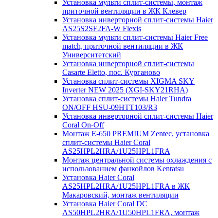
Установка мульти сплит-системы, монтаж
приточной вентиляции в ЖК Клевер
Установка инверторной сплит-системы Haier
AS25S2SF2FA-W Flexis
Установка мульти сплит-системы Haier Free
match, приточной вентиляции в ЖК
Университетский
Установка инверторной сплит-системы
Casarte Eletto, пос. Курганово
Установка сплит-системы XIGMA SKY
Inverter NEW 2025 (XGI-SKY21RHA)
Установка сплит-системы Haier Tundra
ON/OFF HSU-09HTT103/R3
Установка инверторной сплит-системы Haier
Coral On-Off
Монтаж E-650 PREMIUM Zentec, установка
сплит-системы Haier Coral
AS25HPL2HRA/1U25HPL1FRA
Монтаж центральной системы охлаждения с
использованием фанкойлов Kentatsu
Установка Haier Coral
AS25HPL2HRA/1U25HPL1FRA в ЖК
Макаровский, монтаж вентиляции
Установка Haier Coral DC
AS50HPL2HRA/1U50HPL1FRA, монтаж