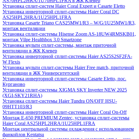
AS70HPL2HRA/1U70HPL1FRA в ЖК Клевер
Установка сплит-систем Haier Coral Expert и Casarte Eletto
Установка инверторной сплит-системы Haier Coral DC
AS25HPL2HRA/1U25HPL1FRA
Установка Casarte Triano CAS25MW1/R3 – W/G/1U25MW1/R3,
монтаж вентиляции
Установка сплит-системы Hisense Zoom AS-18UW4RMSKB01,
монтаж Vilpe Healthbox 3.0 Smartzone
Установка мульти сплит-системы, монтаж приточной
вентиляции в ЖК Клевер
Установка инверторной сплит-системы Haier AS25S2SF2FA-
W Flexis
Установка мульти сплит-системы Haier Free match, приточной
вентиляции в ЖК Университетский
Установка инверторной сплит-системы Casarte Eletto, пос.
Курганово
Установка сплит-системы XIGMA SKY Inverter NEW 2025
(XGI-SKY21RHA)
Установка сплит-системы Haier Tundra ON/OFF HSU-
09HTT103/R3
Установка инверторной сплит-системы Haier Coral On-Off
Монтаж E-650 PREMIUM Zentec, установка сплит-системы
Haier Coral AS25HPL2HRA/1U25HPL1FRA
Монтаж центральной системы охлаждения с использованием
фанкойлов Kentatsu