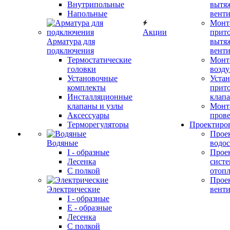
Внутрипольные
вытя
Напольные
вент
Монт
Акции
прит
Арматура для
вытя
подключения
вент
Термостатические
Монт
головки
возду
Установочные
Устан
комплекты
прит
Инсталляционные
клап
клапаны и узлы
Монт
Аксессуары
прове
Терморегуляторы
Проектиро
Прое
Водяные
водо
I - образные
Прое
Лесенка
сист
С полкой
отоп
Прое
Электрические
вент
I - образные
E - образные
Лесенка
С полкой