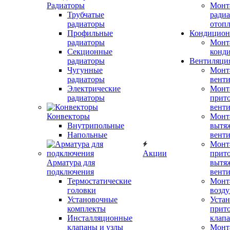
Радиаторы
Монт
Трубчатые
радиа
радиаторы
отоп
Профильные
Кондицион
радиаторы
Монт
Секционные
конд
радиаторы
Вентиляци
Чугунные
Монт
радиаторы
вент
Электрические
Монт
радиаторы
прит
вент
Конвекторы
Монт
Внутрипольные
вытя
Напольные
вент
Монт
Акции
прит
Арматура для
вытя
подключения
вент
Термостатические
Монт
головки
возду
Установочные
Устан
комплекты
прит
Инсталляционные
клап
клапаны и узлы
Монт