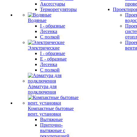
Аксессуары
прове
Терморегуляторы
Проектиро
Прое
Водяные
водо
I - образные
Прое
Лесенка
сист
С полкой
отоп
Прое
Электрические
вент
I - образные
E - образные
Лесенка
С полкой
Арматура для
подключения
Компактные бытовые
вент. установки
Вытяжные
Приточно-
вытяжные с
рекуперацией