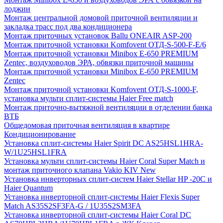
лоджии
Монтаж центральной домовой приточной вентиляции и
закладка трасс под два кондиционера
Монтаж приточных установок Ballu ONEAIR ASP-200
Монтаж приточной установки Komfovent ОТД-S-500-F-E/6
Монтаж приточной установки Minibox E-650 PREMIUM
Zentec, воздуховодов ЭРА, обвязки приточной машины
Монтаж приточной установки Minibox E-650 PREMIUM
Zentec
Монтаж приточной установки Komfovent ОТД-S-1000-F,
установка мульти сплит-системы Haier Free match
Монтаж приточно-вытяжной вентиляции в отделении банка
ВТБ
Общедомовая приточная вентиляция в квартире
Кондиционирование
Установка сплит-системы Haier Spirit DC AS25HSL1HRA-
W/1U25HSL1FRA
Установка мульти сплит-системы Haier Coral Super Match и
монтаж приточного клапана Vakio KIV New
Установка инверторных сплит-систем Haier Stellar HP -20С и
Haier Quantum
Установка инверторной сплит-системы Haier Flexis Super
Match AS35S2SF3FA-G / 1U35S2SM3FA
Установка инверторной сплит-системы Haier Coral DC