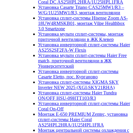
Coral DC AS25HPL2HRA/1U25HPL1FRA
Установка Casarte Triano CAS25MW1/R3 –
W/G/1U25MW1/R3, монтаж вентиляции
Установка сплит-системы Hisense Zoom AS-
18UW4RMSKB01, монтаж Vilpe Healthbox
3.0 Smartzone
Установка мульти сплит-системы, монтаж
приточной вентиляции в ЖК Клевер
Установка инверторной сплит-системы Haier
AS25S2SF2FA-W Flexis
Установка мульти сплит-системы Haier Free
match, приточной вентиляции в ЖК
Университетский
Установка инверторной сплит-системы
Casarte Eletto, пос. Курганово
Установка сплит-системы XIGMA SKY
Inverter NEW 2025 (XGI-SKY21RHA)
Установка сплит-системы Haier Tundra
ON/OFF HSU-09HTT103/R3
Установка инверторной сплит-системы Haier
Coral On-Off
Монтаж E-650 PREMIUM Zentec, установка
сплит-системы Haier Coral
AS25HPL2HRA/1U25HPL1FRA
Монтаж центральной системы охлаждения с