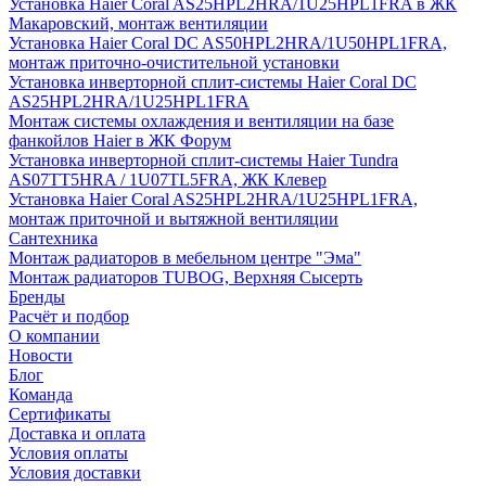
Установка Haier Coral AS25HPL2HRA/1U25HPL1FRA в ЖК
Макаровский, монтаж вентиляции
Установка Haier Coral DC AS50HPL2HRA/1U50HPL1FRA,
монтаж приточно-очистительной установки
Установка инверторной сплит-системы Haier Coral DC
AS25HPL2HRA/1U25HPL1FRA
Монтаж системы охлаждения и вентиляции на базе
фанкойлов Haier в ЖК Форум
Установка инверторной сплит-системы Haier Tundra
AS07TT5HRA / 1U07TL5FRA, ЖК Клевер
Установка Haier Coral AS25HPL2HRA/1U25HPL1FRA,
монтаж приточной и вытяжной вентиляции
Сантехника
Монтаж радиаторов в мебельном центре "Эма"
Монтаж радиаторов TUBOG, Верхняя Сысерть
Бренды
Расчёт и подбор
О компании
Новости
Блог
Команда
Сертификаты
Доставка и оплата
Условия оплаты
Условия доставки