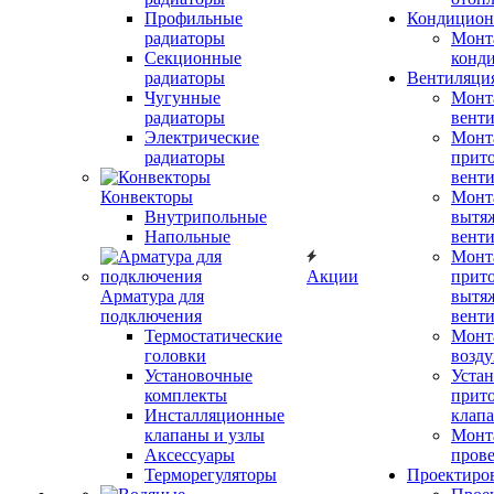
Профильные
Кондицион
радиаторы
Монт
Секционные
конд
радиаторы
Вентиляци
Чугунные
Монт
радиаторы
вент
Электрические
Монт
радиаторы
прит
вент
Конвекторы
Монт
Внутрипольные
вытя
Напольные
вент
Монт
Акции
прит
Арматура для
вытя
подключения
вент
Термостатические
Монт
головки
возду
Установочные
Устан
комплекты
прит
Инсталляционные
клап
клапаны и узлы
Монт
Аксессуары
прове
Терморегуляторы
Проектиро