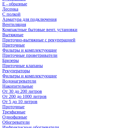
E - образные
Лесенка
С полкой
Арматура для подключения
Вентиляция
Компактные бытовые вент. установки
Вытяжные
Приточно-вытяжные с рекуперацией
Приточные
Фильтры и комплектующие
Приточные проветриватели
Бризеры
Приточные клапаны
Рекуператоры
Фильтры и комплектующие
Водонагреватели
Накопительные
От 30 до 200 литров
От 200 до 1000 литров
От 5 до 10 литров
Проточные
Трехфазные
Однофазные
Обогреватели
Инфракрасные обогреватели