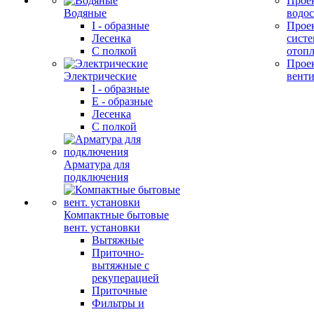
Прое
Водяные
водо
I - образные
Прое
Лесенка
сист
С полкой
отоп
Прое
Электрические
вент
I - образные
E - образные
Лесенка
С полкой
Арматура для
подключения
Компактные бытовые
вент. установки
Вытяжные
Приточно-
вытяжные с
рекуперацией
Приточные
Фильтры и