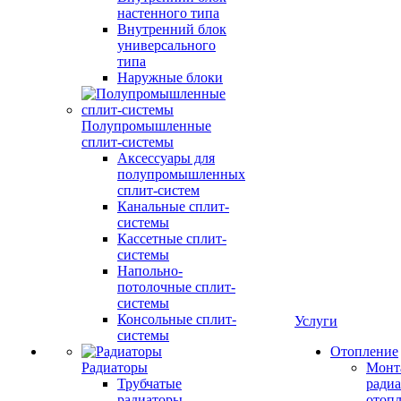
настенного типа
Внутренний блок
универсального
типа
Наружные блоки
Полупромышленные
сплит-системы
Аксессуары для
полупромышленных
сплит-систем
Канальные сплит-
системы
Кассетные сплит-
системы
Напольно-
потолочные сплит-
системы
Консольные сплит-
Услуги
системы
Отопление
Радиаторы
Монт
Трубчатые
радиа
радиаторы
отоп