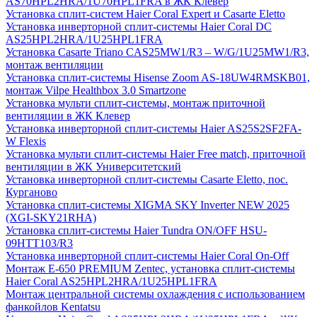
AS70HPL2HRA/1U70HPL1FRA в ЖК Клевер
Установка сплит-систем Haier Coral Expert и Casarte Eletto
Установка инверторной сплит-системы Haier Coral DC
AS25HPL2HRA/1U25HPL1FRA
Установка Casarte Triano CAS25MW1/R3 – W/G/1U25MW1/R3,
монтаж вентиляции
Установка сплит-системы Hisense Zoom AS-18UW4RMSKB01,
монтаж Vilpe Healthbox 3.0 Smartzone
Установка мульти сплит-системы, монтаж приточной
вентиляции в ЖК Клевер
Установка инверторной сплит-системы Haier AS25S2SF2FA-
W Flexis
Установка мульти сплит-системы Haier Free match, приточной
вентиляции в ЖК Университетский
Установка инверторной сплит-системы Casarte Eletto, пос.
Курганово
Установка сплит-системы XIGMA SKY Inverter NEW 2025
(XGI-SKY21RHA)
Установка сплит-системы Haier Tundra ON/OFF HSU-
09HTT103/R3
Установка инверторной сплит-системы Haier Coral On-Off
Монтаж E-650 PREMIUM Zentec, установка сплит-системы
Haier Coral AS25HPL2HRA/1U25HPL1FRA
Монтаж центральной системы охлаждения с использованием
фанкойлов Kentatsu