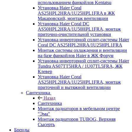
использованием фанкойлов Kentatsu
Установка Haier Coral
AS25HPL2HRA/1U25HPL1FRA в ЖК
Макаровский, монтаж вентиляции
Установка Haier Coral DC
AS50HPL2HRA/1U50HPL1FRA, монтаж
приточно-очистительной установки
Установка инверторной сплит-системы Haier
Coral DC AS25HPL2HRA/1U25HPL1FRA
Монтаж системы охлаждения и вентиляции
на базе фанкойлов Haier в ЖК Форум
Установка инверторной сплит-системы Haier
Tundra AS07TT5HRA / 1U07TL5FRA, ЖК
Клевер
Установка Haier Coral
AS25HPL2HRA/1U25HPL1FRA, монтаж
приточной и вытяжной вентиляции
Сантехника
Назад
Сантехника
Монтаж радиаторов в мебельном центре
"Эма"
Монтаж радиаторов TUBOG, Верхняя
Сысерть
Бренды