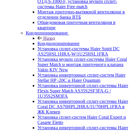
ОТД-S-1000-F, установка мульти сплит-
системы Haier Free match
Монтаж приточно-вытяжной вентиляции в
отделении банка ВТБ
Общедомовая приточная вентиляция в
квартире
Кондиционирование
Назад
Кондиционирование
Установка сплит-системы Haier Spirit DC
AS25HSL1HRA-W/1U25HSL1FRA
Установка мульти сплит-системы Haier Coral
Super Match и монтаж приточного клапана
Vakio KIV New
Установка инверторных сплит-систем Haier
Stellar HP -20С и Haier Quantum
Установка инверторной сплит-системы Haier
Flexis Super Match AS35S2SF3FA-G /
1U35S2SM3FA
Установка инверторной сплит-системы Haier
Coral DC AS70HPL2HRA/1U70HPL1FRA в
ЖК Клевер
Установка сплит-систем Haier Coral Expert и
Casarte Eletto
Установка инверторной сплит-системы Haier