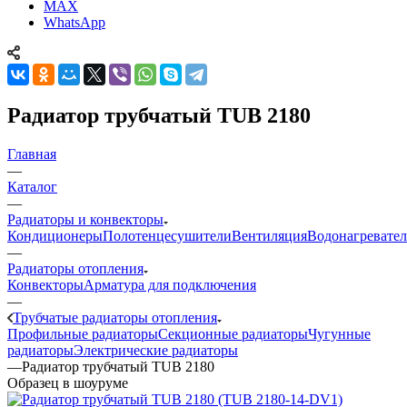
MAX
WhatsApp
Радиатор трубчатый TUB 2180
Главная
—
Каталог
—
Радиаторы и конвекторы
Кондиционеры
Полотенцесушители
Вентиляция
Водонагревате
—
Радиаторы отопления
Конвекторы
Арматура для подключения
—
Трубчатые радиаторы отопления
Профильные радиаторы
Секционные радиаторы
Чугунные
радиаторы
Электрические радиаторы
—
Радиатор трубчатый TUB 2180
Образец в шоуруме