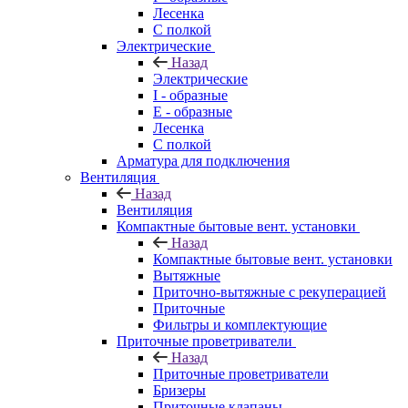
Лесенка
С полкой
Электрические
Назад
Электрические
I - образные
E - образные
Лесенка
С полкой
Арматура для подключения
Вентиляция
Назад
Вентиляция
Компактные бытовые вент. установки
Назад
Компактные бытовые вент. установки
Вытяжные
Приточно-вытяжные с рекуперацией
Приточные
Фильтры и комплектующие
Приточные проветриватели
Назад
Приточные проветриватели
Бризеры
Приточные клапаны