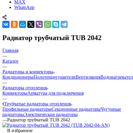
MAX
WhatsApp
Радиатор трубчатый TUB 2042
Главная
—
Каталог
—
Радиаторы и конвекторы
Кондиционеры
Полотенцесушители
Вентиляция
Водонагревате
—
Радиаторы отопления
Конвекторы
Арматура для подключения
—
Трубчатые радиаторы отопления
Профильные радиаторы
Секционные радиаторы
Чугунные
радиаторы
Электрические радиаторы
—
Радиатор трубчатый TUB 2042
В избранное