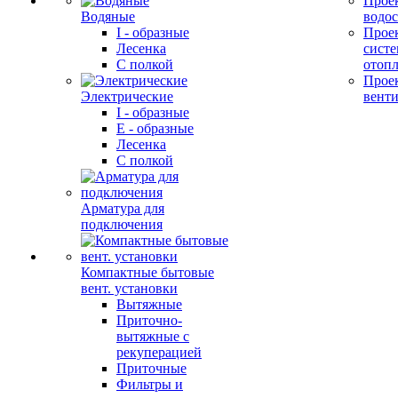
Прое
Водяные
водо
I - образные
Прое
Лесенка
сист
С полкой
отоп
Прое
Электрические
вент
I - образные
E - образные
Лесенка
С полкой
Арматура для
подключения
Компактные бытовые
вент. установки
Вытяжные
Приточно-
вытяжные с
рекуперацией
Приточные
Фильтры и