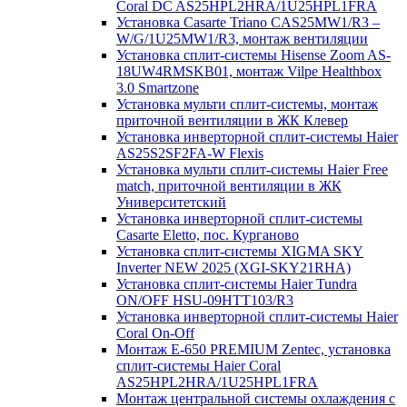
Coral DC AS25HPL2HRA/1U25HPL1FRA
Установка Casarte Triano CAS25MW1/R3 –
W/G/1U25MW1/R3, монтаж вентиляции
Установка сплит-системы Hisense Zoom AS-
18UW4RMSKB01, монтаж Vilpe Healthbox
3.0 Smartzone
Установка мульти сплит-системы, монтаж
приточной вентиляции в ЖК Клевер
Установка инверторной сплит-системы Haier
AS25S2SF2FA-W Flexis
Установка мульти сплит-системы Haier Free
match, приточной вентиляции в ЖК
Университетский
Установка инверторной сплит-системы
Casarte Eletto, пос. Курганово
Установка сплит-системы XIGMA SKY
Inverter NEW 2025 (XGI-SKY21RHA)
Установка сплит-системы Haier Tundra
ON/OFF HSU-09HTT103/R3
Установка инверторной сплит-системы Haier
Coral On-Off
Монтаж E-650 PREMIUM Zentec, установка
сплит-системы Haier Coral
AS25HPL2HRA/1U25HPL1FRA
Монтаж центральной системы охлаждения с