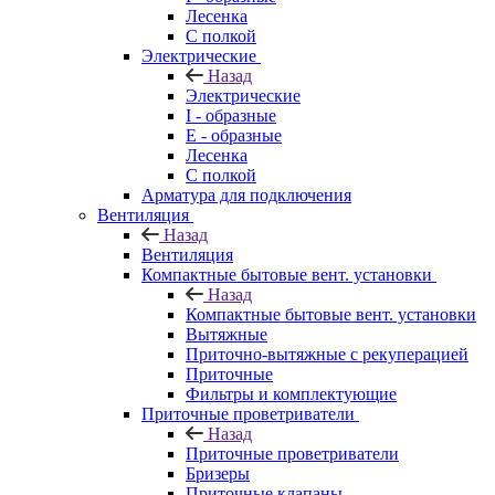
Лесенка
С полкой
Электрические
Назад
Электрические
I - образные
E - образные
Лесенка
С полкой
Арматура для подключения
Вентиляция
Назад
Вентиляция
Компактные бытовые вент. установки
Назад
Компактные бытовые вент. установки
Вытяжные
Приточно-вытяжные с рекуперацией
Приточные
Фильтры и комплектующие
Приточные проветриватели
Назад
Приточные проветриватели
Бризеры
Приточные клапаны