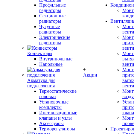
Профильные
Кондицион
радиаторы
Монт
Секционные
конд
радиаторы
Вентиляци
Чугунные
Монт
радиаторы
вент
Электрические
Монт
радиаторы
прит
вент
Конвекторы
Монт
Внутрипольные
вытя
Напольные
вент
Монт
Акции
прит
Арматура для
вытя
подключения
вент
Термостатические
Монт
головки
возду
Установочные
Устан
комплекты
прит
Инсталляционные
клап
клапаны и узлы
Монт
Аксессуары
прове
Терморегуляторы
Проектиро