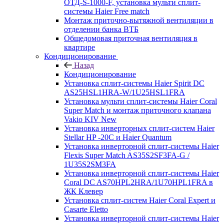
ОТД-S-1000-F, установка мульти сплит-
системы Haier Free match
Монтаж приточно-вытяжной вентиляции в
отделении банка ВТБ
Общедомовая приточная вентиляция в
квартире
Кондиционирование
Назад
Кондиционирование
Установка сплит-системы Haier Spirit DC
AS25HSL1HRA-W/1U25HSL1FRA
Установка мульти сплит-системы Haier Coral
Super Match и монтаж приточного клапана
Vakio KIV New
Установка инверторных сплит-систем Haier
Stellar HP -20С и Haier Quantum
Установка инверторной сплит-системы Haier
Flexis Super Match AS35S2SF3FA-G /
1U35S2SM3FA
Установка инверторной сплит-системы Haier
Coral DC AS70HPL2HRA/1U70HPL1FRA в
ЖК Клевер
Установка сплит-систем Haier Coral Expert и
Casarte Eletto
Установка инверторной сплит-системы Haier