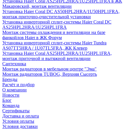
Установка Haier Coral AS25HPL2HRA/1U25HPL1FRA в ЖК
Макаровский, монтаж вентиляции
Установка Haier Coral DC AS50HPL2HRA/1U50HPL1FRA,
монтаж приточно-очистительной установки
Установка инверторной сплит-системы Haier Coral DC
AS25HPL2HRA/1U25HPL1FRA
Монтаж системы охлаждения и вентиляции на базе
фанкойлов Haier в ЖК Форум
Установка инверторной сплит-системы Haier Tundra
AS07TT5HRA / 1U07TL5FRA, ЖК Клевер
Установка Haier Coral AS25HPL2HRA/1U25HPL1FRA,
монтаж приточной и вытяжной вентиляции
Сантехника
Монтаж радиаторов в мебельном центре "Эма"
Монтаж радиаторов TUBOG, Верхняя Сысерть
Бренды
Расчёт и подбор
О компании
Новости
Блог
Команда
Сертификаты
Доставка и оплата
Условия оплаты
Условия доставки