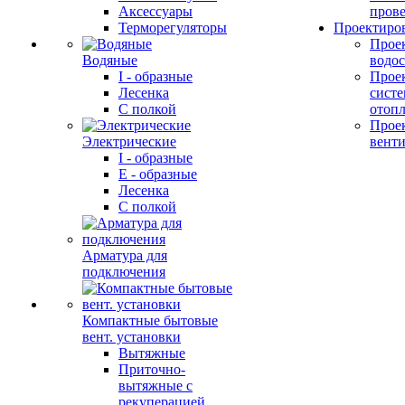
Аксессуары
прове
Терморегуляторы
Проектиро
Прое
Водяные
водо
I - образные
Прое
Лесенка
сист
С полкой
отоп
Прое
Электрические
вент
I - образные
E - образные
Лесенка
С полкой
Арматура для
подключения
Компактные бытовые
вент. установки
Вытяжные
Приточно-
вытяжные с
рекуперацией