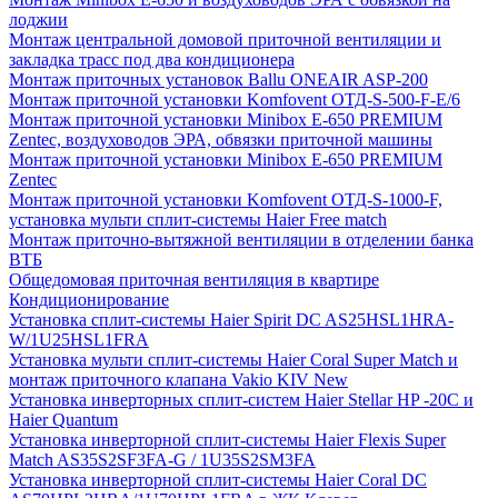
лоджии
Монтаж центральной домовой приточной вентиляции и
закладка трасс под два кондиционера
Монтаж приточных установок Ballu ONEAIR ASP-200
Монтаж приточной установки Komfovent ОТД-S-500-F-E/6
Монтаж приточной установки Minibox E-650 PREMIUM
Zentec, воздуховодов ЭРА, обвязки приточной машины
Монтаж приточной установки Minibox E-650 PREMIUM
Zentec
Монтаж приточной установки Komfovent ОТД-S-1000-F,
установка мульти сплит-системы Haier Free match
Монтаж приточно-вытяжной вентиляции в отделении банка
ВТБ
Общедомовая приточная вентиляция в квартире
Кондиционирование
Установка сплит-системы Haier Spirit DC AS25HSL1HRA-
W/1U25HSL1FRA
Установка мульти сплит-системы Haier Coral Super Match и
монтаж приточного клапана Vakio KIV New
Установка инверторных сплит-систем Haier Stellar HP -20С и
Haier Quantum
Установка инверторной сплит-системы Haier Flexis Super
Match AS35S2SF3FA-G / 1U35S2SM3FA
Установка инверторной сплит-системы Haier Coral DC