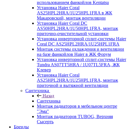
использованием фанкойлов Kentatsu
Установка Haier Coral
AS25HPL2HRA/1U25HPL1FRA в ЖК
Макаровский, монтаж вентиляции
Установка Haier Coral DC
AS50HPL2HRA/1U50HPL1FRA, монтаж
приточно-очистительной установки
Установка инверторной сплит-системы Haier
Coral DC AS25HPL2HRA/1U25HPL1FRA
Монтаж системы охлаждения и вентиляции
на базе фанкойлов Haier в ЖК Форум
Установка инверторной сплит-системы Haier
Tundra AS07TT5HRA / 1U07TL5FRA, ЖК
Клевер
Установка Haier Coral
AS25HPL2HRA/1U25HPL1FRA, монтаж
приточной и вытяжной вентиляции
Сантехника
Назад
Сантехника
Монтаж радиаторов в мебельном центре
"Эма"
Монтаж радиаторов TUBOG, Верхняя
Сысерть
Бренды