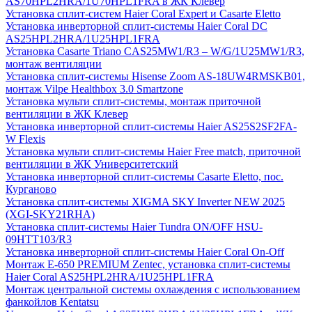
AS70HPL2HRA/1U70HPL1FRA в ЖК Клевер
Установка сплит-систем Haier Coral Expert и Casarte Eletto
Установка инверторной сплит-системы Haier Coral DC
AS25HPL2HRA/1U25HPL1FRA
Установка Casarte Triano CAS25MW1/R3 – W/G/1U25MW1/R3,
монтаж вентиляции
Установка сплит-системы Hisense Zoom AS-18UW4RMSKB01,
монтаж Vilpe Healthbox 3.0 Smartzone
Установка мульти сплит-системы, монтаж приточной
вентиляции в ЖК Клевер
Установка инверторной сплит-системы Haier AS25S2SF2FA-
W Flexis
Установка мульти сплит-системы Haier Free match, приточной
вентиляции в ЖК Университетский
Установка инверторной сплит-системы Casarte Eletto, пос.
Курганово
Установка сплит-системы XIGMA SKY Inverter NEW 2025
(XGI-SKY21RHA)
Установка сплит-системы Haier Tundra ON/OFF HSU-
09HTT103/R3
Установка инверторной сплит-системы Haier Coral On-Off
Монтаж E-650 PREMIUM Zentec, установка сплит-системы
Haier Coral AS25HPL2HRA/1U25HPL1FRA
Монтаж центральной системы охлаждения с использованием
фанкойлов Kentatsu