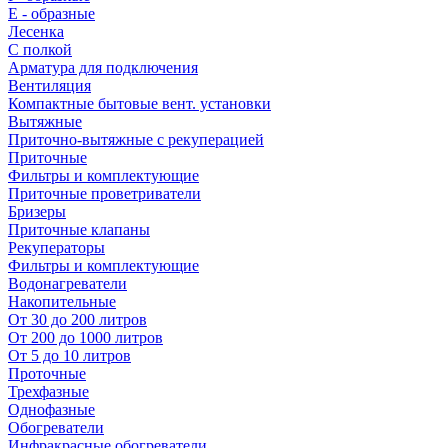
E - образные
Лесенка
С полкой
Арматура для подключения
Вентиляция
Компактные бытовые вент. установки
Вытяжные
Приточно-вытяжные с рекуперацией
Приточные
Фильтры и комплектующие
Приточные проветриватели
Бризеры
Приточные клапаны
Рекуператоры
Фильтры и комплектующие
Водонагреватели
Накопительные
От 30 до 200 литров
От 200 до 1000 литров
От 5 до 10 литров
Проточные
Трехфазные
Однофазные
Обогреватели
Инфракрасные обогреватели