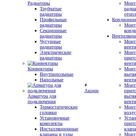
Радиаторы
Монт
Трубчатые
радиа
радиаторы
отоп
Профильные
Кондицион
радиаторы
Монт
Секционные
конд
радиаторы
Вентиляци
Чугунные
Монт
радиаторы
вент
Электрические
Монт
радиаторы
прит
вент
Конвекторы
Монт
Внутрипольные
вытя
Напольные
вент
Монт
Акции
прит
Арматура для
вытя
подключения
вент
Термостатические
Монт
головки
возду
Установочные
Устан
комплекты
прит
Инсталляционные
клап
клапаны и узлы
Монт