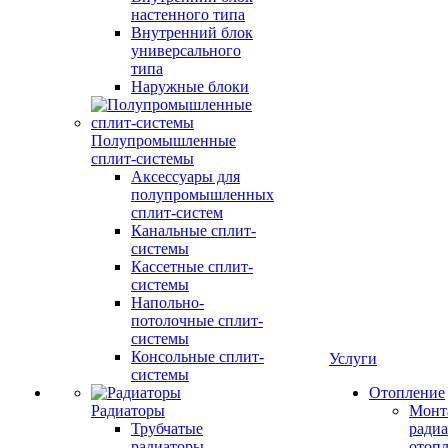
настенного типа
Внутренний блок
универсального
типа
Наружные блоки
Полупромышленные
сплит-системы
Аксессуары для
полупромышленных
сплит-систем
Канальные сплит-
системы
Кассетные сплит-
системы
Напольно-
потолочные сплит-
системы
Консольные сплит-
Услуги
системы
Отопление
Радиаторы
Монт
Трубчатые
радиа
радиаторы
отоп