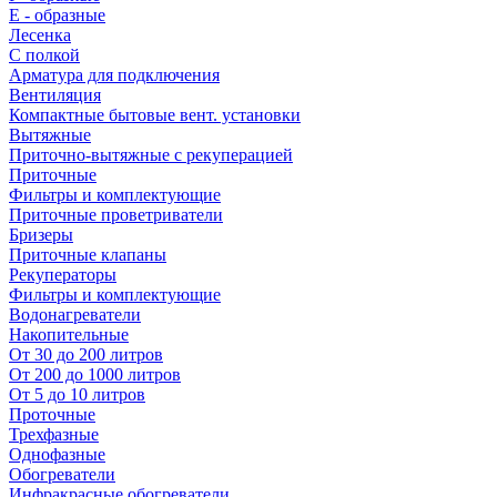
E - образные
Лесенка
С полкой
Арматура для подключения
Вентиляция
Компактные бытовые вент. установки
Вытяжные
Приточно-вытяжные с рекуперацией
Приточные
Фильтры и комплектующие
Приточные проветриватели
Бризеры
Приточные клапаны
Рекуператоры
Фильтры и комплектующие
Водонагреватели
Накопительные
От 30 до 200 литров
От 200 до 1000 литров
От 5 до 10 литров
Проточные
Трехфазные
Однофазные
Обогреватели
Инфракрасные обогреватели