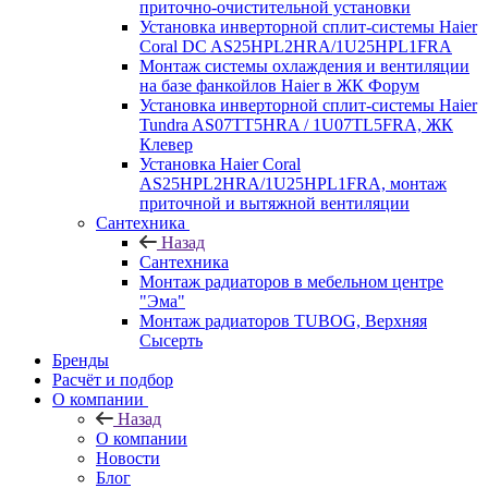
приточно-очистительной установки
Установка инверторной сплит-системы Haier
Coral DC AS25HPL2HRA/1U25HPL1FRA
Монтаж системы охлаждения и вентиляции
на базе фанкойлов Haier в ЖК Форум
Установка инверторной сплит-системы Haier
Tundra AS07TT5HRA / 1U07TL5FRA, ЖК
Клевер
Установка Haier Coral
AS25HPL2HRA/1U25HPL1FRA, монтаж
приточной и вытяжной вентиляции
Сантехника
Назад
Сантехника
Монтаж радиаторов в мебельном центре
"Эма"
Монтаж радиаторов TUBOG, Верхняя
Сысерть
Бренды
Расчёт и подбор
О компании
Назад
О компании
Новости
Блог