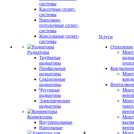
системы
Кассетные сплит-
системы
Напольно-
потолочные сплит-
системы
Консольные сплит-
Услуги
системы
Отопление
Радиаторы
Монт
Трубчатые
радиа
радиаторы
отоп
Профильные
Кондицион
радиаторы
Монт
Секционные
конд
радиаторы
Вентиляци
Чугунные
Монт
радиаторы
вент
Электрические
Монт
радиаторы
прит
вент
Конвекторы
Монт
Внутрипольные
вытя
Напольные
вент
Монт