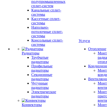
полупромышленных
сплит-систем
Канальные сплит-
системы
Кассетные сплит-
системы
Напольно-
потолочные сплит-
системы
Консольные сплит-
Услуги
системы
Отопление
Радиаторы
Монт
Трубчатые
радиа
радиаторы
отоп
Профильные
Кондицион
радиаторы
Монт
Секционные
конд
радиаторы
Вентиляци
Чугунные
Монт
радиаторы
вент
Электрические
Монт
радиаторы
прит
вент
Конвекторы
Монт