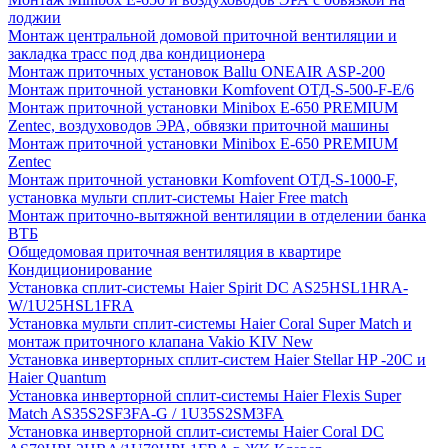
лоджии
Монтаж центральной домовой приточной вентиляции и
закладка трасс под два кондиционера
Монтаж приточных установок Ballu ONEAIR ASP-200
Монтаж приточной установки Komfovent ОТД-S-500-F-E/6
Монтаж приточной установки Minibox E-650 PREMIUM
Zentec, воздуховодов ЭРА, обвязки приточной машины
Монтаж приточной установки Minibox E-650 PREMIUM
Zentec
Монтаж приточной установки Komfovent ОТД-S-1000-F,
установка мульти сплит-системы Haier Free match
Монтаж приточно-вытяжной вентиляции в отделении банка
ВТБ
Общедомовая приточная вентиляция в квартире
Кондиционирование
Установка сплит-системы Haier Spirit DC AS25HSL1HRA-
W/1U25HSL1FRA
Установка мульти сплит-системы Haier Coral Super Match и
монтаж приточного клапана Vakio KIV New
Установка инверторных сплит-систем Haier Stellar HP -20С и
Haier Quantum
Установка инверторной сплит-системы Haier Flexis Super
Match AS35S2SF3FA-G / 1U35S2SM3FA
Установка инверторной сплит-системы Haier Coral DC