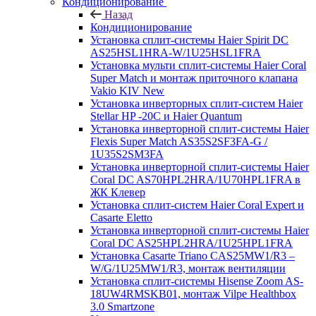
Кондиционирование
Назад
Кондиционирование
Установка сплит-системы Haier Spirit DC
AS25HSL1HRA-W/1U25HSL1FRA
Установка мульти сплит-системы Haier Coral
Super Match и монтаж приточного клапана
Vakio KIV New
Установка инверторных сплит-систем Haier
Stellar HP -20С и Haier Quantum
Установка инверторной сплит-системы Haier
Flexis Super Match AS35S2SF3FA-G /
1U35S2SM3FA
Установка инверторной сплит-системы Haier
Coral DC AS70HPL2HRA/1U70HPL1FRA в
ЖК Клевер
Установка сплит-систем Haier Coral Expert и
Casarte Eletto
Установка инверторной сплит-системы Haier
Coral DC AS25HPL2HRA/1U25HPL1FRA
Установка Casarte Triano CAS25MW1/R3 –
W/G/1U25MW1/R3, монтаж вентиляции
Установка сплит-системы Hisense Zoom AS-
18UW4RMSKB01, монтаж Vilpe Healthbox
3.0 Smartzone