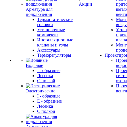
Акции
прит
Арматура для
вытя
подключения
вент
Термостатические
Монт
головки
возду
Установочные
Устан
комплекты
прит
Инсталляционные
клап
клапаны и узлы
Монт
Аксессуары
прове
Терморегуляторы
Проектиро
Прое
Водяные
водо
I - образные
Прое
Лесенка
сист
С полкой
отоп
Прое
Электрические
вент
I - образные
E - образные
Лесенка
С полкой
Арматура для