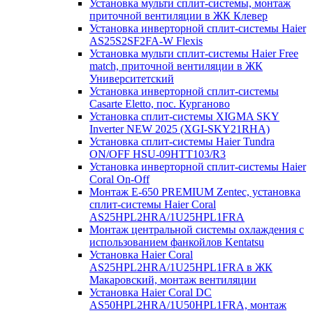
Установка мульти сплит-системы, монтаж
приточной вентиляции в ЖК Клевер
Установка инверторной сплит-системы Haier
AS25S2SF2FA-W Flexis
Установка мульти сплит-системы Haier Free
match, приточной вентиляции в ЖК
Университетский
Установка инверторной сплит-системы
Casarte Eletto, пос. Курганово
Установка сплит-системы XIGMA SKY
Inverter NEW 2025 (XGI-SKY21RHA)
Установка сплит-системы Haier Tundra
ON/OFF HSU-09HTT103/R3
Установка инверторной сплит-системы Haier
Coral On-Off
Монтаж E-650 PREMIUM Zentec, установка
сплит-системы Haier Coral
AS25HPL2HRA/1U25HPL1FRA
Монтаж центральной системы охлаждения с
использованием фанкойлов Kentatsu
Установка Haier Coral
AS25HPL2HRA/1U25HPL1FRA в ЖК
Макаровский, монтаж вентиляции
Установка Haier Coral DC
AS50HPL2HRA/1U50HPL1FRA, монтаж