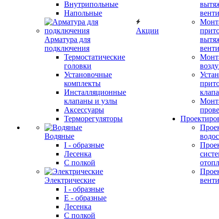
Внутрипольные
вытя
Напольные
вент
Монт
Акции
прит
Арматура для
вытя
подключения
вент
Термостатические
Монт
головки
возду
Установочные
Устан
комплекты
прит
Инсталляционные
клап
клапаны и узлы
Монт
Аксессуары
прове
Терморегуляторы
Проектиро
Прое
Водяные
водо
I - образные
Прое
Лесенка
сист
С полкой
отоп
Прое
Электрические
вент
I - образные
E - образные
Лесенка
С полкой