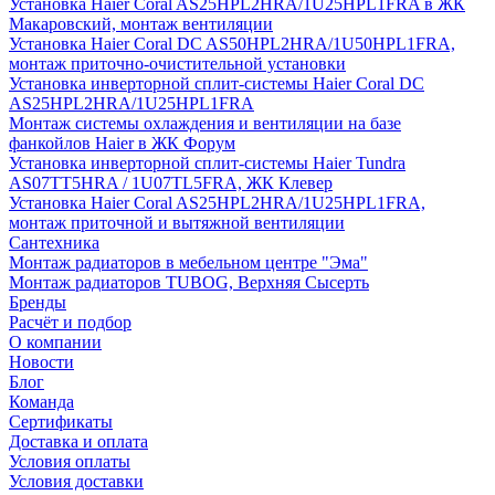
Установка Haier Coral AS25HPL2HRA/1U25HPL1FRA в ЖК
Макаровский, монтаж вентиляции
Установка Haier Coral DC AS50HPL2HRA/1U50HPL1FRA,
монтаж приточно-очистительной установки
Установка инверторной сплит-системы Haier Coral DC
AS25HPL2HRA/1U25HPL1FRA
Монтаж системы охлаждения и вентиляции на базе
фанкойлов Haier в ЖК Форум
Установка инверторной сплит-системы Haier Tundra
AS07TT5HRA / 1U07TL5FRA, ЖК Клевер
Установка Haier Coral AS25HPL2HRA/1U25HPL1FRA,
монтаж приточной и вытяжной вентиляции
Сантехника
Монтаж радиаторов в мебельном центре "Эма"
Монтаж радиаторов TUBOG, Верхняя Сысерть
Бренды
Расчёт и подбор
О компании
Новости
Блог
Команда
Сертификаты
Доставка и оплата
Условия оплаты
Условия доставки