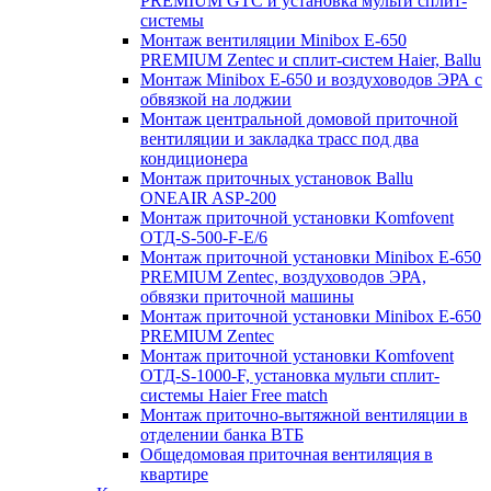
PREMIUM GTC и установка мульти сплит-
системы
Монтаж вентиляции Minibox E-650
PREMIUM Zentec и сплит-систем Haier, Ballu
Монтаж Minibox E-650 и воздуховодов ЭРА с
обвязкой на лоджии
Монтаж центральной домовой приточной
вентиляции и закладка трасс под два
кондиционера
Монтаж приточных установок Ballu
ONEAIR ASP-200
Монтаж приточной установки Komfovent
ОТД-S-500-F-E/6
Монтаж приточной установки Minibox E-650
PREMIUM Zentec, воздуховодов ЭРА,
обвязки приточной машины
Монтаж приточной установки Minibox E-650
PREMIUM Zentec
Монтаж приточной установки Komfovent
ОТД-S-1000-F, установка мульти сплит-
системы Haier Free match
Монтаж приточно-вытяжной вентиляции в
отделении банка ВТБ
Общедомовая приточная вентиляция в
квартире