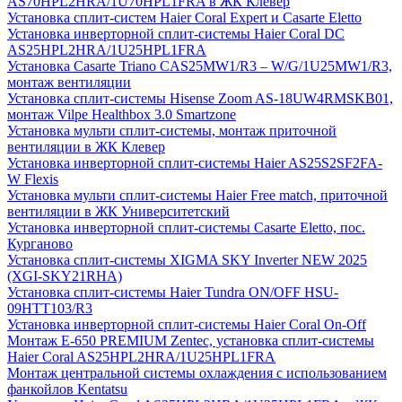
AS70HPL2HRA/1U70HPL1FRA в ЖК Клевер
Установка сплит-систем Haier Coral Expert и Casarte Eletto
Установка инверторной сплит-системы Haier Coral DC
AS25HPL2HRA/1U25HPL1FRA
Установка Casarte Triano CAS25MW1/R3 – W/G/1U25MW1/R3,
монтаж вентиляции
Установка сплит-системы Hisense Zoom AS-18UW4RMSKB01,
монтаж Vilpe Healthbox 3.0 Smartzone
Установка мульти сплит-системы, монтаж приточной
вентиляции в ЖК Клевер
Установка инверторной сплит-системы Haier AS25S2SF2FA-
W Flexis
Установка мульти сплит-системы Haier Free match, приточной
вентиляции в ЖК Университетский
Установка инверторной сплит-системы Casarte Eletto, пос.
Курганово
Установка сплит-системы XIGMA SKY Inverter NEW 2025
(XGI-SKY21RHA)
Установка сплит-системы Haier Tundra ON/OFF HSU-
09HTT103/R3
Установка инверторной сплит-системы Haier Coral On-Off
Монтаж E-650 PREMIUM Zentec, установка сплит-системы
Haier Coral AS25HPL2HRA/1U25HPL1FRA
Монтаж центральной системы охлаждения с использованием
фанкойлов Kentatsu