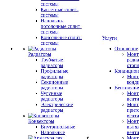
системы
Кассетные сплит-
системы
Напольно-
потолочные сплит-
системы
Консольные сплит-
Услуги
системы
Отопление
Радиаторы
Монт
Трубчатые
радиа
радиаторы
отоп
Профильные
Кондицион
радиаторы
Монт
Секционные
конд
радиаторы
Вентиляци
Чугунные
Монт
радиаторы
вент
Электрические
Монт
радиаторы
прит
вент
Конвекторы
Монт
Внутрипольные
вытя
Напольные
вент
Монт