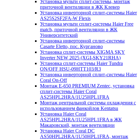
Установка мульти сплит-системы, монтаж
приточной вентиляции в ЖК Клевер
Установка инверторной сплит-системы Haier
AS25S2SF2FA-W Flexis
Установка мульти сплит-системы Haier Free
match, приточной вентиляции в ЖК
Университетский
Установка инверторной сплит-системы
Casarte Eletto, пос. Курганово
Установка сплит-системы XIGMA SKY
Inverter NEW 2025 (XGI-SKY21RHA)
Установка сплит-системы Haier Tundra
ON/OFF HSU-09HTT103/R3
Установка инверторной сплит-системы Haier
Coral On-Off
Монтаж E-650 PREMIUM Zentec, установка
сплит-системы Haier Coral
AS25HPL2HRA/1U25HPL1FRA
Монтаж центральной системы охлаждения с
использованием фанкойлов Kentatsu
Установка Haier Coral
AS25HPL2HRA/1U25HPL1FRA в ЖК
Макаровский, монтаж вентиляции
Установка Haier Coral DC
AS50HPL2HRA/1U50HPL1FRA, монтаж