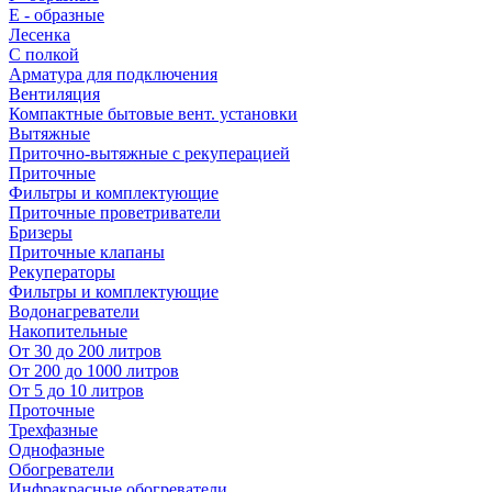
E - образные
Лесенка
С полкой
Арматура для подключения
Вентиляция
Компактные бытовые вент. установки
Вытяжные
Приточно-вытяжные с рекуперацией
Приточные
Фильтры и комплектующие
Приточные проветриватели
Бризеры
Приточные клапаны
Рекуператоры
Фильтры и комплектующие
Водонагреватели
Накопительные
От 30 до 200 литров
От 200 до 1000 литров
От 5 до 10 литров
Проточные
Трехфазные
Однофазные
Обогреватели
Инфракрасные обогреватели