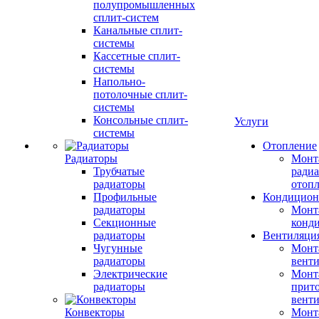
полупромышленных
сплит-систем
Канальные сплит-
системы
Кассетные сплит-
системы
Напольно-
потолочные сплит-
системы
Консольные сплит-
Услуги
системы
Отопление
Радиаторы
Монт
Трубчатые
радиа
радиаторы
отоп
Профильные
Кондицион
радиаторы
Монт
Секционные
конд
радиаторы
Вентиляци
Чугунные
Монт
радиаторы
вент
Электрические
Монт
радиаторы
прит
вент
Конвекторы
Монт