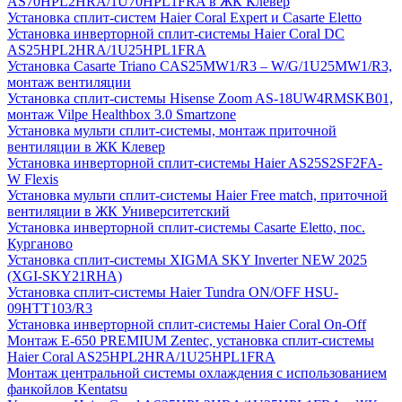
AS70HPL2HRA/1U70HPL1FRA в ЖК Клевер
Установка сплит-систем Haier Coral Expert и Casarte Eletto
Установка инверторной сплит-системы Haier Coral DC
AS25HPL2HRA/1U25HPL1FRA
Установка Casarte Triano CAS25MW1/R3 – W/G/1U25MW1/R3,
монтаж вентиляции
Установка сплит-системы Hisense Zoom AS-18UW4RMSKB01,
монтаж Vilpe Healthbox 3.0 Smartzone
Установка мульти сплит-системы, монтаж приточной
вентиляции в ЖК Клевер
Установка инверторной сплит-системы Haier AS25S2SF2FA-
W Flexis
Установка мульти сплит-системы Haier Free match, приточной
вентиляции в ЖК Университетский
Установка инверторной сплит-системы Casarte Eletto, пос.
Курганово
Установка сплит-системы XIGMA SKY Inverter NEW 2025
(XGI-SKY21RHA)
Установка сплит-системы Haier Tundra ON/OFF HSU-
09HTT103/R3
Установка инверторной сплит-системы Haier Coral On-Off
Монтаж E-650 PREMIUM Zentec, установка сплит-системы
Haier Coral AS25HPL2HRA/1U25HPL1FRA
Монтаж центральной системы охлаждения с использованием
фанкойлов Kentatsu