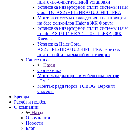
приточно-очистительной установки
Установка инверторной сплит-системы Haier
Coral DC AS25HPL2HRA/1U25HPL1FRA
Монтаж системы охлаждения и вентиляции
на базе фанкойлов Haier в ЖК Форум
Установка инверторной сплит-системы Haier
Tundra AS07TT5HRA / 1U07TL5FRA, ЖК
Клевер
Установка Haier Coral
AS25HPL2HRA/1U25HPL1FRA, монтаж
приточной и вытяжной вентиляции
Сантехника
Назад
Сантехника
Монтаж радиаторов в мебельном центре
"Эма"
Монтаж радиаторов TUBOG, Верхняя
Сысерть
Бренды
Расчёт и подбор
О компании
Назад
О компании
Новости
Блог