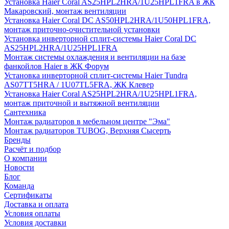
Установка Haier Coral AS25HPL2HRA/1U25HPL1FRA в ЖК
Макаровский, монтаж вентиляции
Установка Haier Coral DC AS50HPL2HRA/1U50HPL1FRA,
монтаж приточно-очистительной установки
Установка инверторной сплит-системы Haier Coral DC
AS25HPL2HRA/1U25HPL1FRA
Монтаж системы охлаждения и вентиляции на базе
фанкойлов Haier в ЖК Форум
Установка инверторной сплит-системы Haier Tundra
AS07TT5HRA / 1U07TL5FRA, ЖК Клевер
Установка Haier Coral AS25HPL2HRA/1U25HPL1FRA,
монтаж приточной и вытяжной вентиляции
Сантехника
Монтаж радиаторов в мебельном центре "Эма"
Монтаж радиаторов TUBOG, Верхняя Сысерть
Бренды
Расчёт и подбор
О компании
Новости
Блог
Команда
Сертификаты
Доставка и оплата
Условия оплаты
Условия доставки