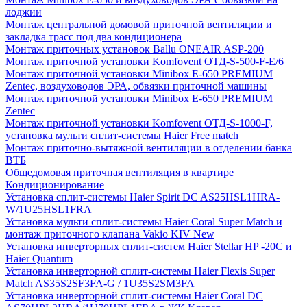
лоджии
Монтаж центральной домовой приточной вентиляции и
закладка трасс под два кондиционера
Монтаж приточных установок Ballu ONEAIR ASP-200
Монтаж приточной установки Komfovent ОТД-S-500-F-E/6
Монтаж приточной установки Minibox E-650 PREMIUM
Zentec, воздуховодов ЭРА, обвязки приточной машины
Монтаж приточной установки Minibox E-650 PREMIUM
Zentec
Монтаж приточной установки Komfovent ОТД-S-1000-F,
установка мульти сплит-системы Haier Free match
Монтаж приточно-вытяжной вентиляции в отделении банка
ВТБ
Общедомовая приточная вентиляция в квартире
Кондиционирование
Установка сплит-системы Haier Spirit DC AS25HSL1HRA-
W/1U25HSL1FRA
Установка мульти сплит-системы Haier Coral Super Match и
монтаж приточного клапана Vakio KIV New
Установка инверторных сплит-систем Haier Stellar HP -20С и
Haier Quantum
Установка инверторной сплит-системы Haier Flexis Super
Match AS35S2SF3FA-G / 1U35S2SM3FA
Установка инверторной сплит-системы Haier Coral DC