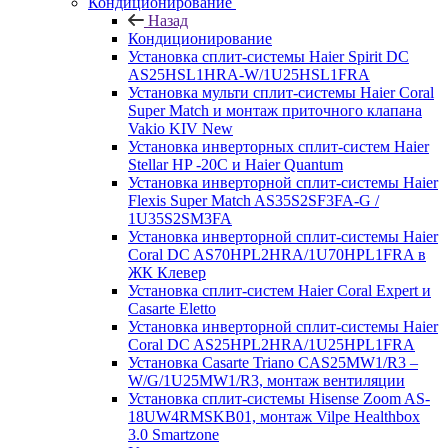
Кондиционирование
Назад
Кондиционирование
Установка сплит-системы Haier Spirit DC
AS25HSL1HRA-W/1U25HSL1FRA
Установка мульти сплит-системы Haier Coral
Super Match и монтаж приточного клапана
Vakio KIV New
Установка инверторных сплит-систем Haier
Stellar HP -20С и Haier Quantum
Установка инверторной сплит-системы Haier
Flexis Super Match AS35S2SF3FA-G /
1U35S2SM3FA
Установка инверторной сплит-системы Haier
Coral DC AS70HPL2HRA/1U70HPL1FRA в
ЖК Клевер
Установка сплит-систем Haier Coral Expert и
Casarte Eletto
Установка инверторной сплит-системы Haier
Coral DC AS25HPL2HRA/1U25HPL1FRA
Установка Casarte Triano CAS25MW1/R3 –
W/G/1U25MW1/R3, монтаж вентиляции
Установка сплит-системы Hisense Zoom AS-
18UW4RMSKB01, монтаж Vilpe Healthbox
3.0 Smartzone