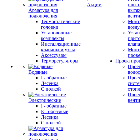
Акции
прит
Арматура для
вытя
подключения
вент
Термостатические
Монт
головки
возду
Установочные
Устан
комплекты
прит
Инсталляционные
клап
клапаны и узлы
Монт
Аксессуары
прове
Терморегуляторы
Проектиро
Прое
Водяные
водо
I - образные
Прое
Лесенка
сист
С полкой
отоп
Прое
Электрические
вент
I - образные
E - образные
Лесенка
С полкой
Арматура для