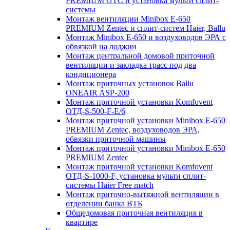
PREMIUM GTC и установка мульти сплит-
системы
Монтаж вентиляции Minibox E-650
PREMIUM Zentec и сплит-систем Haier, Ballu
Монтаж Minibox E-650 и воздуховодов ЭРА с
обвязкой на лоджии
Монтаж центральной домовой приточной
вентиляции и закладка трасс под два
кондиционера
Монтаж приточных установок Ballu
ONEAIR ASP-200
Монтаж приточной установки Komfovent
ОТД-S-500-F-E/6
Монтаж приточной установки Minibox E-650
PREMIUM Zentec, воздуховодов ЭРА,
обвязки приточной машины
Монтаж приточной установки Minibox E-650
PREMIUM Zentec
Монтаж приточной установки Komfovent
ОТД-S-1000-F, установка мульти сплит-
системы Haier Free match
Монтаж приточно-вытяжной вентиляции в
отделении банка ВТБ
Общедомовая приточная вентиляция в
квартире