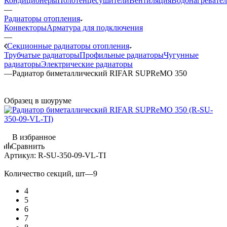
Кондиционеры
Полотенцесушители
Вентиляция
Водонагревате
—
Радиаторы отопления
Конвекторы
Арматура для подключения
—
Секционные радиаторы отопления
Трубчатые радиаторы
Профильные радиаторы
Чугунные
радиаторы
Электрические радиаторы
—
Радиатор биметаллический RIFAR SUPReMO 350
Образец в шоуруме
В избранное
Сравнить
Артикул:
R-SU-350-09-VL-TI
Количество секций, шт
—
9
4
5
6
7