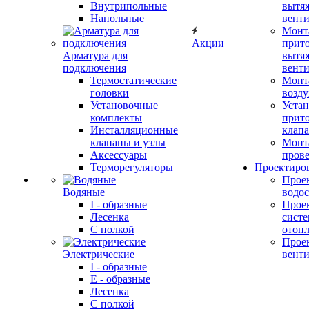
Внутрипольные
вытя
Напольные
вент
Монт
Акции
прит
Арматура для
вытя
подключения
вент
Термостатические
Монт
головки
возду
Установочные
Устан
комплекты
прит
Инсталляционные
клап
клапаны и узлы
Монт
Аксессуары
прове
Терморегуляторы
Проектиро
Прое
Водяные
водо
I - образные
Прое
Лесенка
сист
С полкой
отоп
Прое
Электрические
вент
I - образные
E - образные
Лесенка
С полкой