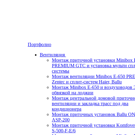
Портфолио
Вентиляция
Монтаж приточной установки Minibox 
PREMIUM GTC и установка мульти спл
системы
Монтаж вентиляции Minibox E-650 P
Zentec и сплит-систем Haier, Ballu
Монтаж Minibox E-650 и воздуховодов 
обвязкой на лоджии
Монтаж центральной домовой приточн
вентиляции и закладка трасс под два
кондиционера
Монтаж приточных установок Ballu O
ASP-200
Монтаж приточной установки Komfove
S-500-F-E/6