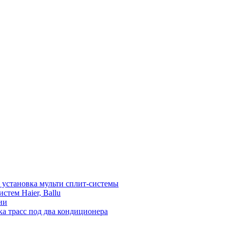
установка мульти сплит-системы
тем Haier, Ballu
ии
а трасс под два кондиционера