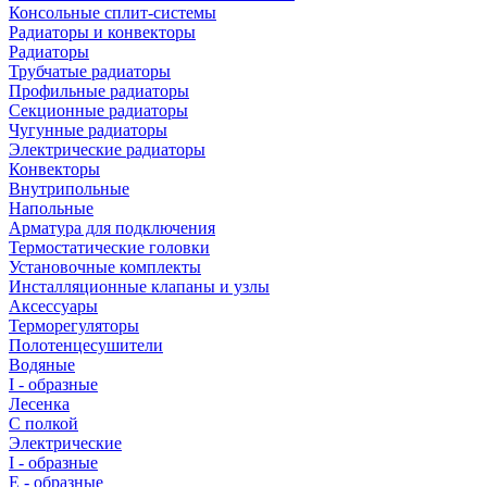
Консольные сплит-системы
Радиаторы и конвекторы
Радиаторы
Трубчатые радиаторы
Профильные радиаторы
Секционные радиаторы
Чугунные радиаторы
Электрические радиаторы
Конвекторы
Внутрипольные
Напольные
Арматура для подключения
Термостатические головки
Установочные комплекты
Инсталляционные клапаны и узлы
Аксессуары
Терморегуляторы
Полотенцесушители
Водяные
I - образные
Лесенка
С полкой
Электрические
I - образные
E - образные