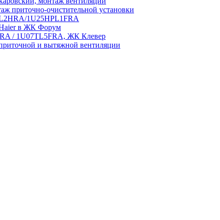
аровский, монтаж вентиляции
аж приточно-очистительной установки
5HPL2HRA/1U25HPL1FRA
 Haier в ЖК Форум
5HRA / 1U07TL5FRA, ЖК Клевер
приточной и вытяжной вентиляции