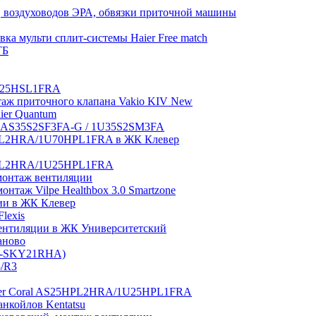
 воздуховодов ЭРА, обвязки приточной машины
ка мульти сплит-системы Haier Free match
ТБ
1U25HSL1FRA
нтаж приточного клапана Vakio KIV New
aier Quantum
tch AS35S2SF3FA-G / 1U35S2SM3FA
0HPL2HRA/1U70HPL1FRA в ЖК Клевер
5HPL2HRA/1U25HPL1FRA
монтаж вентиляции
таж Vilpe Healthbox 3.0 Smartzone
ии в ЖК Клевер
lexis
 вентиляции в ЖК Университетский
аново
GI-SKY21RHA)
3/R3
aier Coral AS25HPL2HRA/1U25HPL1FRA
нкойлов Kentatsu