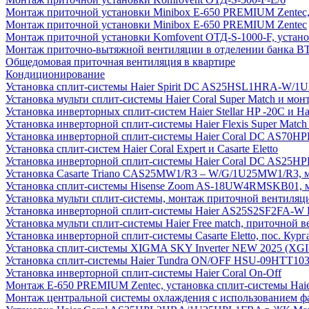
Монтаж приточной установки Minibox E-650 PREMIUM Zentec,
Монтаж приточной установки Minibox E-650 PREMIUM Zentec
Монтаж приточной установки Komfovent ОТД-S-1000-F, установ
Монтаж приточно-вытяжной вентиляции в отделении банка В
Общедомовая приточная вентиляция в квартире
Кондиционирование
Установка сплит-системы Haier Spirit DC AS25HSL1HRA-W/
Установка мульти сплит-системы Haier Coral Super Match и мо
Установка инверторных сплит-систем Haier Stellar HP -20С и H
Установка инверторной сплит-системы Haier Flexis Super Ma
Установка инверторной сплит-системы Haier Coral DC AS7
Установка сплит-систем Haier Coral Expert и Casarte Eletto
Установка инверторной сплит-системы Haier Coral DC AS2
Установка Casarte Triano CAS25MW1/R3 – W/G/1U25MW1/R3, 
Установка сплит-системы Hisense Zoom AS-18UW4RMSKB01, мон
Установка мульти сплит-системы, монтаж приточной вентиляц
Установка инверторной сплит-системы Haier AS25S2SF2FA-W F
Установка мульти сплит-системы Haier Free match, приточной
Установка инверторной сплит-системы Casarte Eletto, пос. Кург
Установка сплит-системы XIGMA SKY Inverter NEW 2025 (X
Установка сплит-системы Haier Tundra ON/OFF HSU-09HTT10
Установка инверторной сплит-системы Haier Coral On-Off
Монтаж E-650 PREMIUM Zentec, установка сплит-системы H
Монтаж центральной системы охлаждения с использованием фа