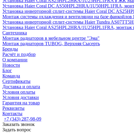
Установка Haier Coral AS25HPL2HRA/1U25HPL1FRA в ЖК Мак
Установка Haier Coral DC AS50HPL2HRA/1U50HPL1FRA, монт
Установка инверторной сплит-системы Haier Coral DC AS2
Монтаж системы охлаждения и вентиляции на базе фанкойлов
Установка инверторной сплит-системы Haier Tundra AS07TT
Установка Haier Coral AS25HPL2HRA/1U25HPL1FRA, монтаж 
Сантехника
Монтаж радиаторов в мебельном центре "Эма"
Монтаж радиаторов TUBOG, Верхняя Сысерть
Бренды
Расчёт и подбор
О компании
Новости
Блог
Команда
Сертификаты
Доставка и оплата
Условия оплаты
Условия доставки
Гарантия на товар
Реквизиты
Контакты
+7 (343) 287-98-09
Заказать звонок
Задать вопрос