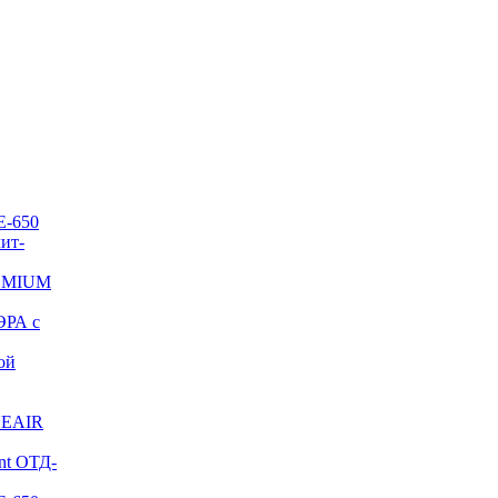
E-650
ит-
REMIUM
ЭРА с
ой
NEAIR
nt ОТД-