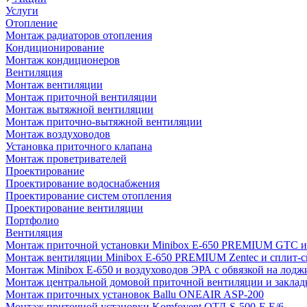
Услуги
Отопление
Монтаж радиаторов отопления
Кондиционирование
Монтаж кондиционеров
Вентиляция
Монтаж вентиляции
Монтаж приточной вентиляции
Монтаж вытяжной вентиляции
Монтаж приточно-вытяжной вентиляции
Монтаж воздуховодов
Установка приточного клапана
Монтаж проветривателей
Проектирование
Проектирование водоснабжения
Проектирование систем отопления
Проектирование вентиляции
Портфолио
Вентиляция
Монтаж приточной установки Minibox E-650 PREMIUM GTC и 
Монтаж вентиляции Minibox E-650 PREMIUM Zentec и сплит-сис
Монтаж Minibox E-650 и воздуховодов ЭРА с обвязкой на лодж
Монтаж центральной домовой приточной вентиляции и закладк
Монтаж приточных установок Ballu ONEAIR ASP-200
Монтаж приточной установки Komfovent ОТД-S-500-F-E/6