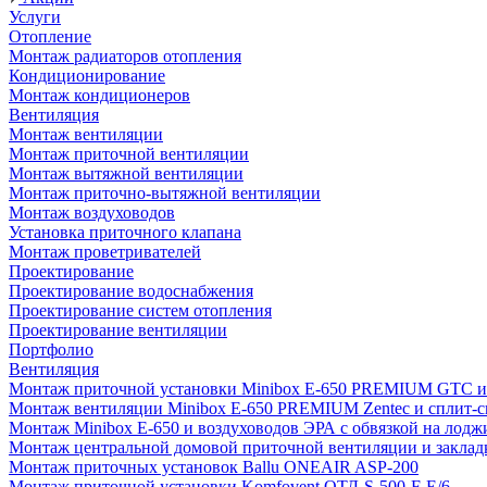
Услуги
Отопление
Монтаж радиаторов отопления
Кондиционирование
Монтаж кондиционеров
Вентиляция
Монтаж вентиляции
Монтаж приточной вентиляции
Монтаж вытяжной вентиляции
Монтаж приточно-вытяжной вентиляции
Монтаж воздуховодов
Установка приточного клапана
Монтаж проветривателей
Проектирование
Проектирование водоснабжения
Проектирование систем отопления
Проектирование вентиляции
Портфолио
Вентиляция
Монтаж приточной установки Minibox E-650 PREMIUM GTC и 
Монтаж вентиляции Minibox E-650 PREMIUM Zentec и сплит-сис
Монтаж Minibox E-650 и воздуховодов ЭРА с обвязкой на лодж
Монтаж центральной домовой приточной вентиляции и закладк
Монтаж приточных установок Ballu ONEAIR ASP-200
Монтаж приточной установки Komfovent ОТД-S-500-F-E/6