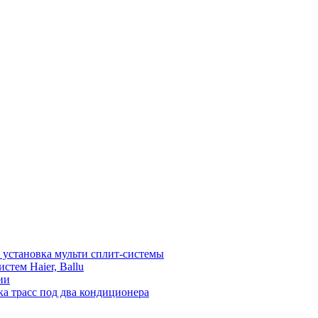
установка мульти сплит-системы
тем Haier, Ballu
ии
а трасс под два кондиционера