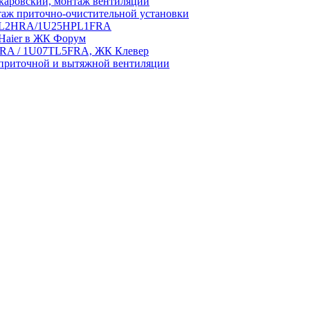
аровский, монтаж вентиляции
аж приточно-очистительной установки
5HPL2HRA/1U25HPL1FRA
 Haier в ЖК Форум
5HRA / 1U07TL5FRA, ЖК Клевер
приточной и вытяжной вентиляции