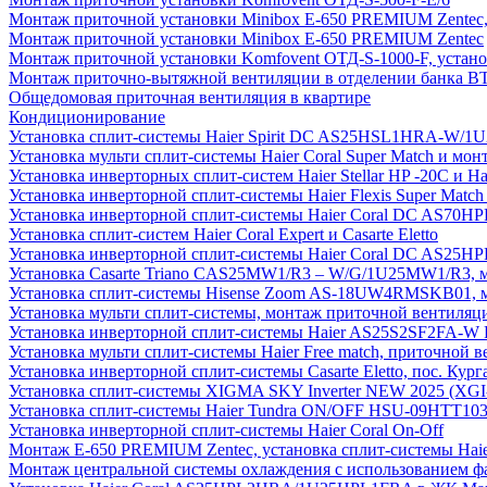
Монтаж приточной установки Minibox E-650 PREMIUM Zentec,
Монтаж приточной установки Minibox E-650 PREMIUM Zentec
Монтаж приточной установки Komfovent ОТД-S-1000-F, установ
Монтаж приточно-вытяжной вентиляции в отделении банка В
Общедомовая приточная вентиляция в квартире
Кондиционирование
Установка сплит-системы Haier Spirit DC AS25HSL1HRA-W/
Установка мульти сплит-системы Haier Coral Super Match и мо
Установка инверторных сплит-систем Haier Stellar HP -20С и H
Установка инверторной сплит-системы Haier Flexis Super Ma
Установка инверторной сплит-системы Haier Coral DC AS7
Установка сплит-систем Haier Coral Expert и Casarte Eletto
Установка инверторной сплит-системы Haier Coral DC AS2
Установка Casarte Triano CAS25MW1/R3 – W/G/1U25MW1/R3, 
Установка сплит-системы Hisense Zoom AS-18UW4RMSKB01, мон
Установка мульти сплит-системы, монтаж приточной вентиляц
Установка инверторной сплит-системы Haier AS25S2SF2FA-W F
Установка мульти сплит-системы Haier Free match, приточной
Установка инверторной сплит-системы Casarte Eletto, пос. Кург
Установка сплит-системы XIGMA SKY Inverter NEW 2025 (X
Установка сплит-системы Haier Tundra ON/OFF HSU-09HTT10
Установка инверторной сплит-системы Haier Coral On-Off
Монтаж E-650 PREMIUM Zentec, установка сплит-системы H
Монтаж центральной системы охлаждения с использованием фа