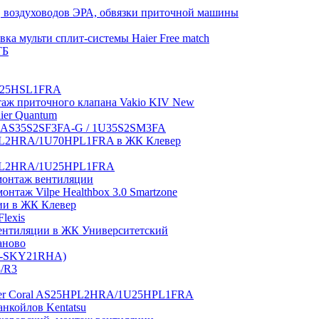
 воздуховодов ЭРА, обвязки приточной машины
ка мульти сплит-системы Haier Free match
ТБ
1U25HSL1FRA
нтаж приточного клапана Vakio KIV New
aier Quantum
tch AS35S2SF3FA-G / 1U35S2SM3FA
0HPL2HRA/1U70HPL1FRA в ЖК Клевер
5HPL2HRA/1U25HPL1FRA
монтаж вентиляции
таж Vilpe Healthbox 3.0 Smartzone
ии в ЖК Клевер
lexis
 вентиляции в ЖК Университетский
аново
GI-SKY21RHA)
3/R3
aier Coral AS25HPL2HRA/1U25HPL1FRA
нкойлов Kentatsu