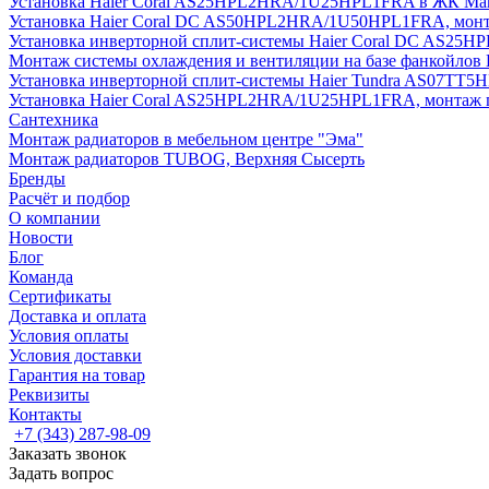
Установка Haier Coral AS25HPL2HRA/1U25HPL1FRA в ЖК Мак
Установка Haier Coral DC AS50HPL2HRA/1U50HPL1FRA, монт
Установка инверторной сплит-системы Haier Coral DC AS2
Монтаж системы охлаждения и вентиляции на базе фанкойлов
Установка инверторной сплит-системы Haier Tundra AS07TT
Установка Haier Coral AS25HPL2HRA/1U25HPL1FRA, монтаж 
Сантехника
Монтаж радиаторов в мебельном центре "Эма"
Монтаж радиаторов TUBOG, Верхняя Сысерть
Бренды
Расчёт и подбор
О компании
Новости
Блог
Команда
Сертификаты
Доставка и оплата
Условия оплаты
Условия доставки
Гарантия на товар
Реквизиты
Контакты
+7 (343) 287-98-09
Заказать звонок
Задать вопрос