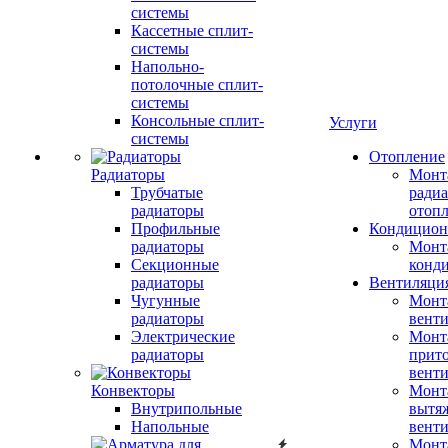
системы
Кассетные сплит-
системы
Напольно-
потолочные сплит-
системы
Консольные сплит-
Услуги
системы
Отопление
Радиаторы
Монт
Трубчатые
радиа
радиаторы
отоп
Профильные
Кондицион
радиаторы
Монт
Секционные
конд
радиаторы
Вентиляци
Чугунные
Монт
радиаторы
вент
Электрические
Монт
радиаторы
прит
вент
Конвекторы
Монт
Внутрипольные
вытя
Напольные
вент
Монт