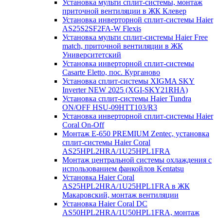
Установка мульти сплит-системы, монтаж
приточной вентиляции в ЖК Клевер
Установка инверторной сплит-системы Haier
AS25S2SF2FA-W Flexis
Установка мульти сплит-системы Haier Free
match, приточной вентиляции в ЖК
Университетский
Установка инверторной сплит-системы
Casarte Eletto, пос. Курганово
Установка сплит-системы XIGMA SKY
Inverter NEW 2025 (XGI-SKY21RHA)
Установка сплит-системы Haier Tundra
ON/OFF HSU-09HTT103/R3
Установка инверторной сплит-системы Haier
Coral On-Off
Монтаж E-650 PREMIUM Zentec, установка
сплит-системы Haier Coral
AS25HPL2HRA/1U25HPL1FRA
Монтаж центральной системы охлаждения с
использованием фанкойлов Kentatsu
Установка Haier Coral
AS25HPL2HRA/1U25HPL1FRA в ЖК
Макаровский, монтаж вентиляции
Установка Haier Coral DC
AS50HPL2HRA/1U50HPL1FRA, монтаж