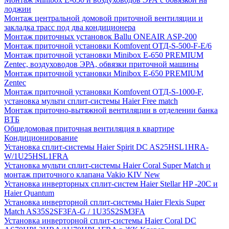
лоджии
Монтаж центральной домовой приточной вентиляции и
закладка трасс под два кондиционера
Монтаж приточных установок Ballu ONEAIR ASP-200
Монтаж приточной установки Komfovent ОТД-S-500-F-E/6
Монтаж приточной установки Minibox E-650 PREMIUM
Zentec, воздуховодов ЭРА, обвязки приточной машины
Монтаж приточной установки Minibox E-650 PREMIUM
Zentec
Монтаж приточной установки Komfovent ОТД-S-1000-F,
установка мульти сплит-системы Haier Free match
Монтаж приточно-вытяжной вентиляции в отделении банка
ВТБ
Общедомовая приточная вентиляция в квартире
Кондиционирование
Установка сплит-системы Haier Spirit DC AS25HSL1HRA-
W/1U25HSL1FRA
Установка мульти сплит-системы Haier Coral Super Match и
монтаж приточного клапана Vakio KIV New
Установка инверторных сплит-систем Haier Stellar HP -20С и
Haier Quantum
Установка инверторной сплит-системы Haier Flexis Super
Match AS35S2SF3FA-G / 1U35S2SM3FA
Установка инверторной сплит-системы Haier Coral DC