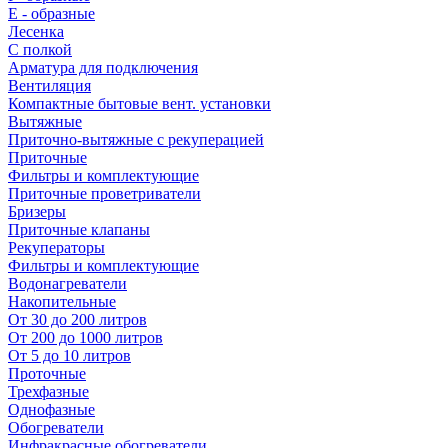
E - образные
Лесенка
С полкой
Арматура для подключения
Вентиляция
Компактные бытовые вент. установки
Вытяжные
Приточно-вытяжные с рекуперацией
Приточные
Фильтры и комплектующие
Приточные проветриватели
Бризеры
Приточные клапаны
Рекуператоры
Фильтры и комплектующие
Водонагреватели
Накопительные
От 30 до 200 литров
От 200 до 1000 литров
От 5 до 10 литров
Проточные
Трехфазные
Однофазные
Обогреватели
Инфракрасные обогреватели