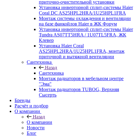
приточно-очистительной установки
Установка инверторной сплит-системы Haier
Coral DC AS25HPL2HRA/1U25HPL1FRA
Монтаж системы охлаждения и вентиляции
на базе фанкойлов Haier в ЖК Форум
Установка инверторной сплит-системы Haier
Tundra AS07TT5HRA / 1U07TL5FRA, ЖК
Клевер
Установка Haier Coral
AS25HPL2HRA/1U25HPL1FRA, монтаж
приточной и вытяжной вентиляции
Сантехника
Назад
Сантехника
Монтаж радиаторов в мебельном центре
"Эма"
Монтаж радиаторов TUBOG, Верхняя
Сысерть
Бренды
Расчёт и подбор
О компании
Назад
О компании
Новости
Блог