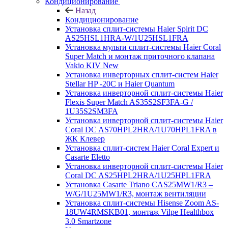
Кондиционирование
Назад
Кондиционирование
Установка сплит-системы Haier Spirit DC
AS25HSL1HRA-W/1U25HSL1FRA
Установка мульти сплит-системы Haier Coral
Super Match и монтаж приточного клапана
Vakio KIV New
Установка инверторных сплит-систем Haier
Stellar HP -20С и Haier Quantum
Установка инверторной сплит-системы Haier
Flexis Super Match AS35S2SF3FA-G /
1U35S2SM3FA
Установка инверторной сплит-системы Haier
Coral DC AS70HPL2HRA/1U70HPL1FRA в
ЖК Клевер
Установка сплит-систем Haier Coral Expert и
Casarte Eletto
Установка инверторной сплит-системы Haier
Coral DC AS25HPL2HRA/1U25HPL1FRA
Установка Casarte Triano CAS25MW1/R3 –
W/G/1U25MW1/R3, монтаж вентиляции
Установка сплит-системы Hisense Zoom AS-
18UW4RMSKB01, монтаж Vilpe Healthbox
3.0 Smartzone