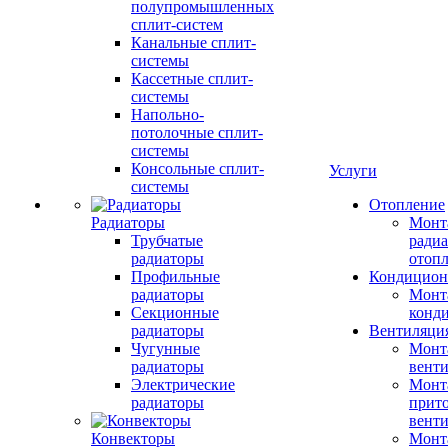
полупромышленных
сплит-систем
Канальные сплит-
системы
Кассетные сплит-
системы
Напольно-
потолочные сплит-
системы
Консольные сплит-
Услуги
системы
Отопление
Радиаторы
Монт
Трубчатые
радиа
радиаторы
отоп
Профильные
Кондицион
радиаторы
Монт
Секционные
конд
радиаторы
Вентиляци
Чугунные
Монт
радиаторы
вент
Электрические
Монт
радиаторы
прит
вент
Конвекторы
Монт