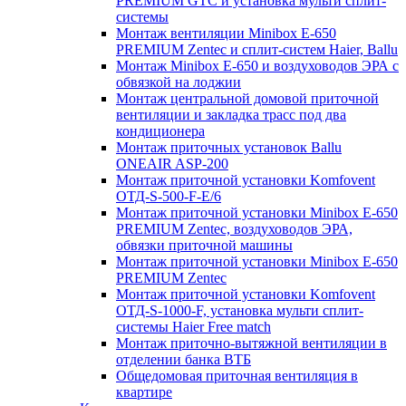
PREMIUM GTC и установка мульти сплит-
системы
Монтаж вентиляции Minibox E-650
PREMIUM Zentec и сплит-систем Haier, Ballu
Монтаж Minibox E-650 и воздуховодов ЭРА с
обвязкой на лоджии
Монтаж центральной домовой приточной
вентиляции и закладка трасс под два
кондиционера
Монтаж приточных установок Ballu
ONEAIR ASP-200
Монтаж приточной установки Komfovent
ОТД-S-500-F-E/6
Монтаж приточной установки Minibox E-650
PREMIUM Zentec, воздуховодов ЭРА,
обвязки приточной машины
Монтаж приточной установки Minibox E-650
PREMIUM Zentec
Монтаж приточной установки Komfovent
ОТД-S-1000-F, установка мульти сплит-
системы Haier Free match
Монтаж приточно-вытяжной вентиляции в
отделении банка ВТБ
Общедомовая приточная вентиляция в
квартире