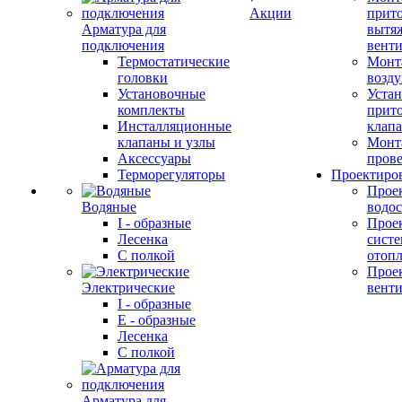
Акции
прит
Арматура для
вытя
подключения
вент
Термостатические
Монт
головки
возду
Установочные
Устан
комплекты
прит
Инсталляционные
клап
клапаны и узлы
Монт
Аксессуары
прове
Терморегуляторы
Проектиро
Прое
Водяные
водо
I - образные
Прое
Лесенка
сист
С полкой
отоп
Прое
Электрические
вент
I - образные
E - образные
Лесенка
С полкой
Арматура для