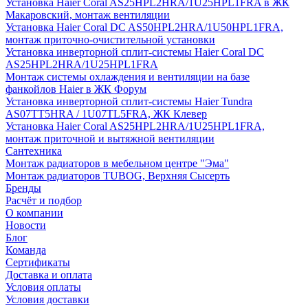
Установка Haier Coral AS25HPL2HRA/1U25HPL1FRA в ЖК
Макаровский, монтаж вентиляции
Установка Haier Coral DC AS50HPL2HRA/1U50HPL1FRA,
монтаж приточно-очистительной установки
Установка инверторной сплит-системы Haier Coral DC
AS25HPL2HRA/1U25HPL1FRA
Монтаж системы охлаждения и вентиляции на базе
фанкойлов Haier в ЖК Форум
Установка инверторной сплит-системы Haier Tundra
AS07TT5HRA / 1U07TL5FRA, ЖК Клевер
Установка Haier Coral AS25HPL2HRA/1U25HPL1FRA,
монтаж приточной и вытяжной вентиляции
Сантехника
Монтаж радиаторов в мебельном центре "Эма"
Монтаж радиаторов TUBOG, Верхняя Сысерть
Бренды
Расчёт и подбор
О компании
Новости
Блог
Команда
Сертификаты
Доставка и оплата
Условия оплаты
Условия доставки