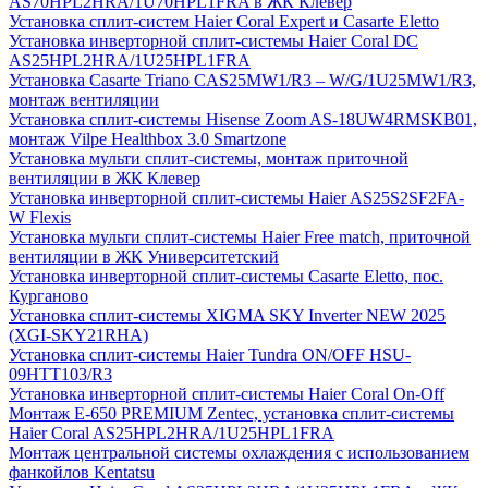
AS70HPL2HRA/1U70HPL1FRA в ЖК Клевер
Установка сплит-систем Haier Coral Expert и Casarte Eletto
Установка инверторной сплит-системы Haier Coral DC
AS25HPL2HRA/1U25HPL1FRA
Установка Casarte Triano CAS25MW1/R3 – W/G/1U25MW1/R3,
монтаж вентиляции
Установка сплит-системы Hisense Zoom AS-18UW4RMSKB01,
монтаж Vilpe Healthbox 3.0 Smartzone
Установка мульти сплит-системы, монтаж приточной
вентиляции в ЖК Клевер
Установка инверторной сплит-системы Haier AS25S2SF2FA-
W Flexis
Установка мульти сплит-системы Haier Free match, приточной
вентиляции в ЖК Университетский
Установка инверторной сплит-системы Casarte Eletto, пос.
Курганово
Установка сплит-системы XIGMA SKY Inverter NEW 2025
(XGI-SKY21RHA)
Установка сплит-системы Haier Tundra ON/OFF HSU-
09HTT103/R3
Установка инверторной сплит-системы Haier Coral On-Off
Монтаж E-650 PREMIUM Zentec, установка сплит-системы
Haier Coral AS25HPL2HRA/1U25HPL1FRA
Монтаж центральной системы охлаждения с использованием
фанкойлов Kentatsu