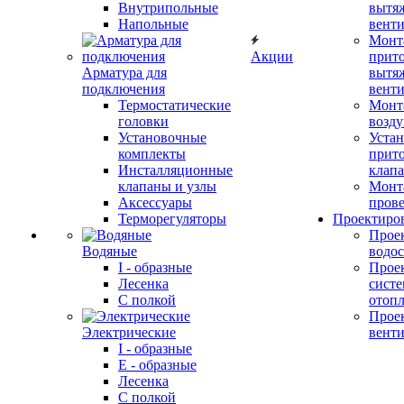
Внутрипольные
вытя
Напольные
вент
Монт
Акции
прит
Арматура для
вытя
подключения
вент
Термостатические
Монт
головки
возду
Установочные
Устан
комплекты
прит
Инсталляционные
клап
клапаны и узлы
Монт
Аксессуары
прове
Терморегуляторы
Проектиро
Прое
Водяные
водо
I - образные
Прое
Лесенка
сист
С полкой
отоп
Прое
Электрические
вент
I - образные
E - образные
Лесенка
С полкой