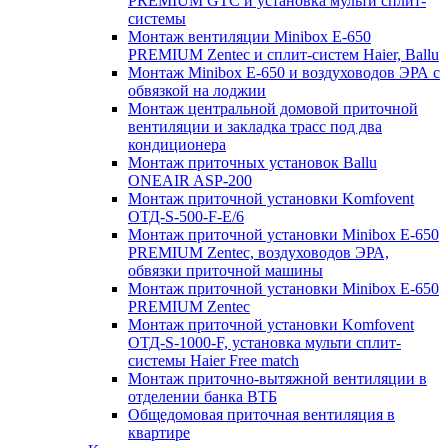
PREMIUM GTC и установка мульти сплит-
системы
Монтаж вентиляции Minibox E-650
PREMIUM Zentec и сплит-систем Haier, Ballu
Монтаж Minibox E-650 и воздуховодов ЭРА с
обвязкой на лоджии
Монтаж центральной домовой приточной
вентиляции и закладка трасс под два
кондиционера
Монтаж приточных установок Ballu
ONEAIR ASP-200
Монтаж приточной установки Komfovent
ОТД-S-500-F-E/6
Монтаж приточной установки Minibox E-650
PREMIUM Zentec, воздуховодов ЭРА,
обвязки приточной машины
Монтаж приточной установки Minibox E-650
PREMIUM Zentec
Монтаж приточной установки Komfovent
ОТД-S-1000-F, установка мульти сплит-
системы Haier Free match
Монтаж приточно-вытяжной вентиляции в
отделении банка ВТБ
Общедомовая приточная вентиляция в
квартире