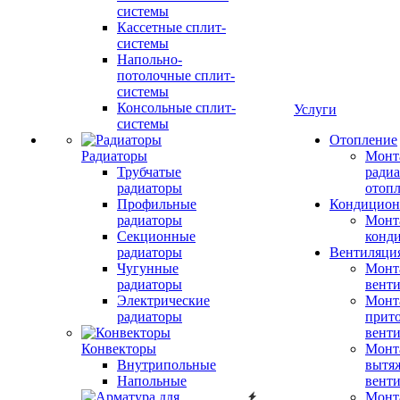
системы
Кассетные сплит-
системы
Напольно-
потолочные сплит-
системы
Консольные сплит-
Услуги
системы
Отопление
Радиаторы
Монт
Трубчатые
радиа
радиаторы
отоп
Профильные
Кондицион
радиаторы
Монт
Секционные
конд
радиаторы
Вентиляци
Чугунные
Монт
радиаторы
вент
Электрические
Монт
радиаторы
прит
вент
Конвекторы
Монт
Внутрипольные
вытя
Напольные
вент
Монт