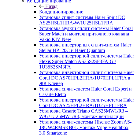
Кондиционирование
Назад
Кондиционирование
Установка сплит-системы Haier Spirit DC
AS25HSL1HRA-W/1U25HSL1FRA
Установка мульти сплит-системы Haier Coral
Super Match и монтаж приточного клапана
Vakio KIV New
Установка инверторных сплит-систем Haier
Stellar HP -20С и Haier Quantum
Установка инверторной сплит-системы Haier
Flexis Super Match AS35S2SF3FA-G /
1U35S2SM3FA
Установка инверторной сплит-системы Haier
Coral DC AS70HPL2HRA/1U70HPL1FRA в
ЖК Клевер
Установка сплит-систем Haier Coral Expert и
Casarte Eletto
Установка инверторной сплит-системы Haier
Coral DC AS25HPL2HRA/1U25HPL1FRA
Установка Casarte Triano CAS25MW1/R3 –
W/G/1U25MW1/R3, монтаж вентиляции
Установка сплит-системы Hisense Zoom AS-
18UW4RMSKB01, монтаж Vilpe Healthbox
3.0 Smartzone