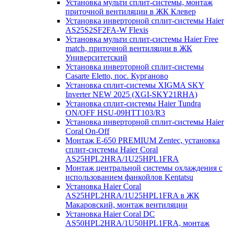
Установка мульти сплит-системы, монтаж
приточной вентиляции в ЖК Клевер
Установка инверторной сплит-системы Haier
AS25S2SF2FA-W Flexis
Установка мульти сплит-системы Haier Free
match, приточной вентиляции в ЖК
Университетский
Установка инверторной сплит-системы
Casarte Eletto, пос. Курганово
Установка сплит-системы XIGMA SKY
Inverter NEW 2025 (XGI-SKY21RHA)
Установка сплит-системы Haier Tundra
ON/OFF HSU-09HTT103/R3
Установка инверторной сплит-системы Haier
Coral On-Off
Монтаж E-650 PREMIUM Zentec, установка
сплит-системы Haier Coral
AS25HPL2HRA/1U25HPL1FRA
Монтаж центральной системы охлаждения с
использованием фанкойлов Kentatsu
Установка Haier Coral
AS25HPL2HRA/1U25HPL1FRA в ЖК
Макаровский, монтаж вентиляции
Установка Haier Coral DC
AS50HPL2HRA/1U50HPL1FRA, монтаж