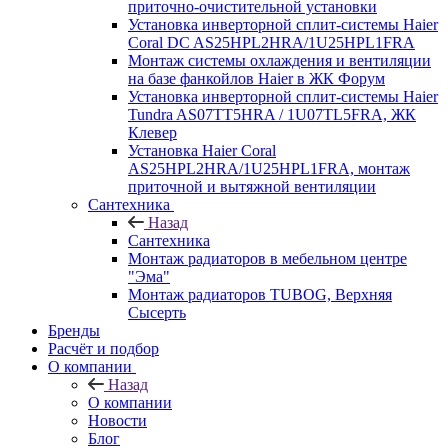
приточно-очистительной установки
Установка инверторной сплит-системы Haier
Coral DC AS25HPL2HRA/1U25HPL1FRA
Монтаж системы охлаждения и вентиляции
на базе фанкойлов Haier в ЖК Форум
Установка инверторной сплит-системы Haier
Tundra AS07TT5HRA / 1U07TL5FRA, ЖК
Клевер
Установка Haier Coral
AS25HPL2HRA/1U25HPL1FRA, монтаж
приточной и вытяжной вентиляции
Сантехника
Назад
Сантехника
Монтаж радиаторов в мебельном центре
"Эма"
Монтаж радиаторов TUBOG, Верхняя
Сысерть
Бренды
Расчёт и подбор
О компании
Назад
О компании
Новости
Блог