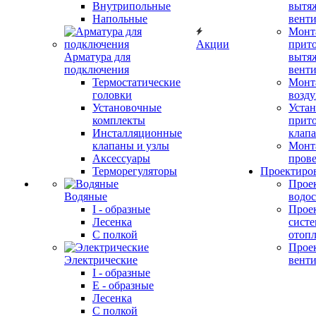
Внутрипольные
вытя
Напольные
вент
Монт
Акции
прит
Арматура для
вытя
подключения
вент
Термостатические
Монт
головки
возду
Установочные
Устан
комплекты
прит
Инсталляционные
клап
клапаны и узлы
Монт
Аксессуары
прове
Терморегуляторы
Проектиро
Прое
Водяные
водо
I - образные
Прое
Лесенка
сист
С полкой
отоп
Прое
Электрические
вент
I - образные
E - образные
Лесенка
С полкой