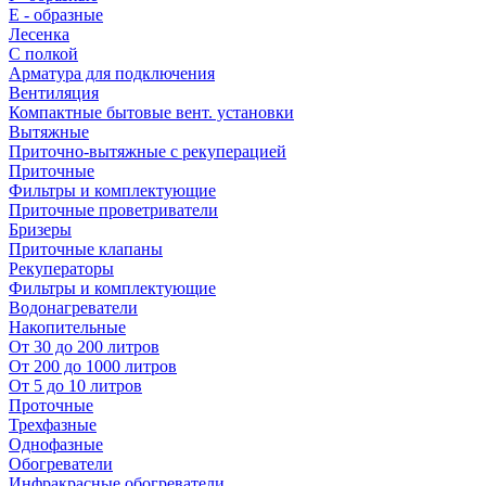
E - образные
Лесенка
С полкой
Арматура для подключения
Вентиляция
Компактные бытовые вент. установки
Вытяжные
Приточно-вытяжные с рекуперацией
Приточные
Фильтры и комплектующие
Приточные проветриватели
Бризеры
Приточные клапаны
Рекуператоры
Фильтры и комплектующие
Водонагреватели
Накопительные
От 30 до 200 литров
От 200 до 1000 литров
От 5 до 10 литров
Проточные
Трехфазные
Однофазные
Обогреватели
Инфракрасные обогреватели