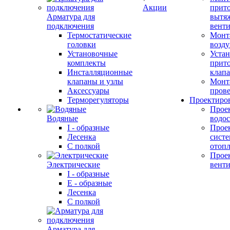
Акции
прит
Арматура для
вытя
подключения
вент
Термостатические
Монт
головки
возду
Установочные
Устан
комплекты
прит
Инсталляционные
клап
клапаны и узлы
Монт
Аксессуары
прове
Терморегуляторы
Проектиро
Прое
Водяные
водо
I - образные
Прое
Лесенка
сист
С полкой
отоп
Прое
Электрические
вент
I - образные
E - образные
Лесенка
С полкой
Арматура для