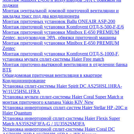
лоджии
Монтаж центральной домовой приточной вентиляции и
закладка трасс под два кондиционера
Монтаж приточных установок Ballu ONEAIR ASP-200
Монтаж приточной установки Komfovent ОТД-S-500-F-E/6
Монтаж приточной установки Minibox E-650 PREMIUM
Zentec, воздуховодов ЭРА, обвязки приточной машины
Монтаж приточной установки Minibox E-650 PREMIUM
Zentec
Монтаж приточной установки Komfovent ОТД-S-1000-F,
установка мульти сплит-системы Haier Free match
Монтаж приточно-вытяжной вентиляции в отделении банка
ВТБ
Общедомовая приточная вентиляция в квартире
Кондиционирование
Установка сплит-системы Haier Spirit DC AS25HSL1HRA-
W/1U25HSL1FRA
Установка мульти сплит-системы Haier Coral Super Match и
монтаж приточного клапана Vakio KIV New
Установка инверторных сплит-систем Haier Stellar HP -20С и
Haier Quantum
Установка инверторной сплит-системы Haier Flexis Super
Match AS35S2SF3FA-G / 1U35S2SM3FA
Установка инверторной сплит-системы Haier Coral DC