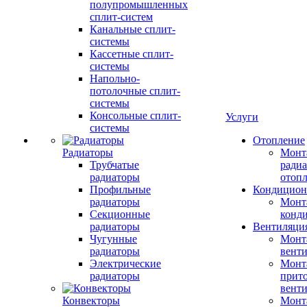
полупромышленных
сплит-систем
Канальные сплит-
системы
Кассетные сплит-
системы
Напольно-
потолочные сплит-
системы
Консольные сплит-
Услуги
системы
Отопление
Радиаторы
Монт
Трубчатые
радиа
радиаторы
отоп
Профильные
Кондицион
радиаторы
Монт
Секционные
конд
радиаторы
Вентиляци
Чугунные
Монт
радиаторы
вент
Электрические
Монт
радиаторы
прит
вент
Конвекторы
Монт