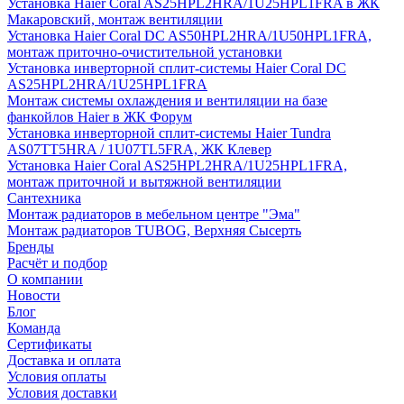
Установка Haier Coral AS25HPL2HRA/1U25HPL1FRA в ЖК
Макаровский, монтаж вентиляции
Установка Haier Coral DC AS50HPL2HRA/1U50HPL1FRA,
монтаж приточно-очистительной установки
Установка инверторной сплит-системы Haier Coral DC
AS25HPL2HRA/1U25HPL1FRA
Монтаж системы охлаждения и вентиляции на базе
фанкойлов Haier в ЖК Форум
Установка инверторной сплит-системы Haier Tundra
AS07TT5HRA / 1U07TL5FRA, ЖК Клевер
Установка Haier Coral AS25HPL2HRA/1U25HPL1FRA,
монтаж приточной и вытяжной вентиляции
Сантехника
Монтаж радиаторов в мебельном центре "Эма"
Монтаж радиаторов TUBOG, Верхняя Сысерть
Бренды
Расчёт и подбор
О компании
Новости
Блог
Команда
Сертификаты
Доставка и оплата
Условия оплаты
Условия доставки