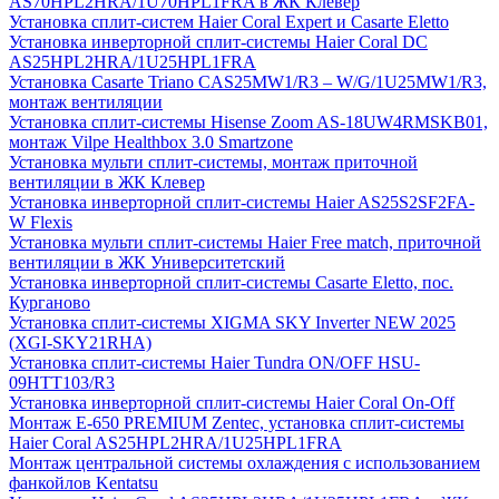
AS70HPL2HRA/1U70HPL1FRA в ЖК Клевер
Установка сплит-систем Haier Coral Expert и Casarte Eletto
Установка инверторной сплит-системы Haier Coral DC
AS25HPL2HRA/1U25HPL1FRA
Установка Casarte Triano CAS25MW1/R3 – W/G/1U25MW1/R3,
монтаж вентиляции
Установка сплит-системы Hisense Zoom AS-18UW4RMSKB01,
монтаж Vilpe Healthbox 3.0 Smartzone
Установка мульти сплит-системы, монтаж приточной
вентиляции в ЖК Клевер
Установка инверторной сплит-системы Haier AS25S2SF2FA-
W Flexis
Установка мульти сплит-системы Haier Free match, приточной
вентиляции в ЖК Университетский
Установка инверторной сплит-системы Casarte Eletto, пос.
Курганово
Установка сплит-системы XIGMA SKY Inverter NEW 2025
(XGI-SKY21RHA)
Установка сплит-системы Haier Tundra ON/OFF HSU-
09HTT103/R3
Установка инверторной сплит-системы Haier Coral On-Off
Монтаж E-650 PREMIUM Zentec, установка сплит-системы
Haier Coral AS25HPL2HRA/1U25HPL1FRA
Монтаж центральной системы охлаждения с использованием
фанкойлов Kentatsu