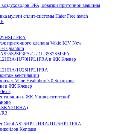
 воздуховодов ЭРА, обвязки приточной машины
ка мульти сплит-системы Haier Free match
ТБ
1U25HSL1FRA
нтаж приточного клапана Vakio KIV New
aier Quantum
tch AS35S2SF3FA-G / 1U35S2SM3FA
0HPL2HRA/1U70HPL1FRA в ЖК Клевер
5HPL2HRA/1U25HPL1FRA
монтаж вентиляции
таж Vilpe Healthbox 3.0 Smartzone
ии в ЖК Клевер
lexis
 вентиляции в ЖК Университетский
аново
GI-SKY21RHA)
3/R3
aier Coral AS25HPL2HRA/1U25HPL1FRA
нкойлов Kentatsu