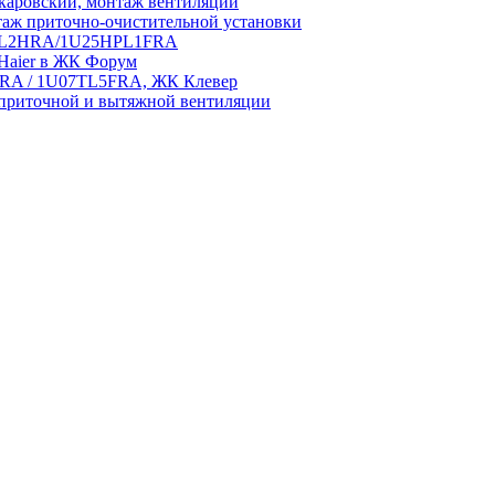
аровский, монтаж вентиляции
аж приточно-очистительной установки
5HPL2HRA/1U25HPL1FRA
 Haier в ЖК Форум
5HRA / 1U07TL5FRA, ЖК Клевер
приточной и вытяжной вентиляции