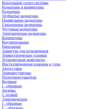
Консольные сплит-системы
Радиаторы и конвекторы
Радиаторы
Трубчатые радиаторы
Профильные радиаторы
Секционные радиаторы
Чугунные радиаторы
Электрические радиаторы
Конвекторы
Внутрипольные
Напольные
Арматура для подключения
Термостатические головки
Установочные комплекты
Инсталляционные клапаны и узлы
Аксессуары
Терморегуляторы
Полотенцесушители
Водяные
I - образные
Лесенка
С полкой
Электрические
I - образные
E - образные