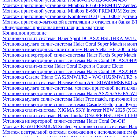
Монтаж приточной установки Minibox E-650 PREMIUM Zentec,
Монтаж приточной установки Minibox E-650 PREMIUM Zentec
Монтаж приточной установки Komfovent ОТД-S-1000-F, установ
Монтаж приточно-вытяжной вентиляции в отделении банка В
Общедомовая приточная вентиляция в квартире
Кондиционирование
Установка сплит-системы Haier Spirit DC AS25HSL1HRA-W/
Установка мульти сплит-системы Haier Coral Super Match и мо
Установка инверторных сплит-систем Haier Stellar HP -20С и H
Установка инверторной сплит-системы Haier Flexis Super Ma
Установка инверторной сплит-системы Haier Coral DC AS7
Установка сплит-систем Haier Coral Expert и Casarte Eletto
Установка инверторной сплит-системы Haier Coral DC AS2
Установка Casarte Triano CAS25MW1/R3 – W/G/1U25MW1/R3, 
Установка сплит-системы Hisense Zoom AS-18UW4RMSKB01, мон
Установка мульти сплит-системы, монтаж приточной вентиляц
Установка инверторной сплит-системы Haier AS25S2SF2FA-W F
Установка мульти сплит-системы Haier Free match, приточной
Установка инверторной сплит-системы Casarte Eletto, пос. Кург
Установка сплит-системы XIGMA SKY Inverter NEW 2025 (X
Установка сплит-системы Haier Tundra ON/OFF HSU-09HTT10
Установка инверторной сплит-системы Haier Coral On-Off
Монтаж E-650 PREMIUM Zentec, установка сплит-системы H
Монтаж центральной системы охлаждения с использованием фа