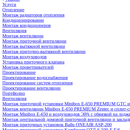
Услуги
Отопление
Монтаж радиаторов отопления
Кондиционирование
Монтаж кондиционеров
Вентиляция
Монтаж вентиляции
Монтаж приточной вентиляции
Монтаж вытяжной вентиляции
Монтаж приточно-вытяжной вентиляции
Монтаж воздуховодов
Установка приточного клапана
Монтаж проветривателей
Проектирование
Проектирование водоснабжения
Проектирование систем отопления
Проектирование вентиляции
Портфолио
Вентиляция
Монтаж приточной установки Minibox E-650 PREMIUM GTC и 
Монтаж вентиляции Minibox E-650 PREMIUM Zentec и сплит-сис
Монтаж Minibox E-650 и воздуховодов ЭРА с обвязкой на лодж
Монтаж центральной домовой приточной вентиляции и закладк
Монтаж приточных установок Ballu ONEAIR ASP-200
Монтаж приточной установки Komfovent ОТД-S-500-F-E/6