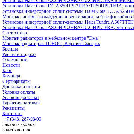
Установка Haier Coral AS25HPL2HRA/1U25HPL1FRA в ЖК Мак
Установка Haier Coral DC AS50HPL2HRA/1U50HPL1FRA, монт
Установка инверторной сплит-системы Haier Coral DC AS2
Монтаж системы охлаждения и вентиляции на базе фанкойлов
Установка инверторной сплит-системы Haier Tundra AS07TT
Установка Haier Coral AS25HPL2HRA/1U25HPL1FRA, монтаж 
Сантехника
Монтаж радиаторов в мебельном центре "Эма"
Монтаж радиаторов TUBOG, Верхняя Сысерть
Бренды
Расчёт и подбор
О компании
Новости
Блог
Команда
Сертификаты
Доставка и оплата
Условия оплаты
Условия доставки
Гарантия на товар
Реквизиты
Контакты
+7 (343) 287-98-09
Заказать звонок
Задать вопрос