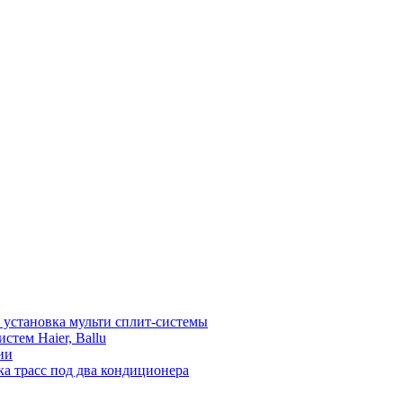
установка мульти сплит-системы
тем Haier, Ballu
ии
а трасс под два кондиционера