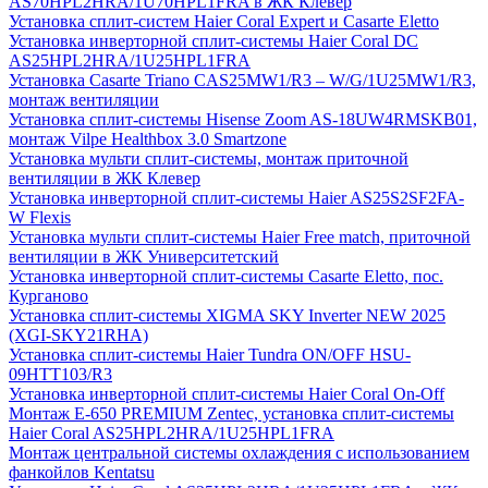
AS70HPL2HRA/1U70HPL1FRA в ЖК Клевер
Установка сплит-систем Haier Coral Expert и Casarte Eletto
Установка инверторной сплит-системы Haier Coral DC
AS25HPL2HRA/1U25HPL1FRA
Установка Casarte Triano CAS25MW1/R3 – W/G/1U25MW1/R3,
монтаж вентиляции
Установка сплит-системы Hisense Zoom AS-18UW4RMSKB01,
монтаж Vilpe Healthbox 3.0 Smartzone
Установка мульти сплит-системы, монтаж приточной
вентиляции в ЖК Клевер
Установка инверторной сплит-системы Haier AS25S2SF2FA-
W Flexis
Установка мульти сплит-системы Haier Free match, приточной
вентиляции в ЖК Университетский
Установка инверторной сплит-системы Casarte Eletto, пос.
Курганово
Установка сплит-системы XIGMA SKY Inverter NEW 2025
(XGI-SKY21RHA)
Установка сплит-системы Haier Tundra ON/OFF HSU-
09HTT103/R3
Установка инверторной сплит-системы Haier Coral On-Off
Монтаж E-650 PREMIUM Zentec, установка сплит-системы
Haier Coral AS25HPL2HRA/1U25HPL1FRA
Монтаж центральной системы охлаждения с использованием
фанкойлов Kentatsu