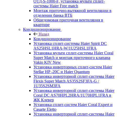
ОТД-S-1000-F, установка мульти сплит-
системы Haier Free match
Монтаж приточно-вытяжной вентиляции в
отделении банка ВТБ
Общедомовая приточная вентиляция в
квартире
Кондиционирование
Назад
Кондиционирование
Установка сплит-системы Haier Spirit DC
AS25HSL1HRA-W/1U25HSL1FRA
Установка мульти сплит-системы Haier Coral
Super Match и монтаж приточного клапана
Vakio KIV New
Установка инверторных сплит-систем Haier
Stellar HP -20С и Haier Quantum
Установка инверторной сплит-системы Haier
Flexis Super Match AS35S2SF3FA-G /
1U35S2SM3FA
Установка инверторной сплит-системы Haier
Coral DC AS70HPL2HRA/1U70HPL1FRA в
ЖК Клевер
Установка сплит-систем Haier Coral Expert и
Casarte Eletto
Установка инверторной сплит-системы Haier