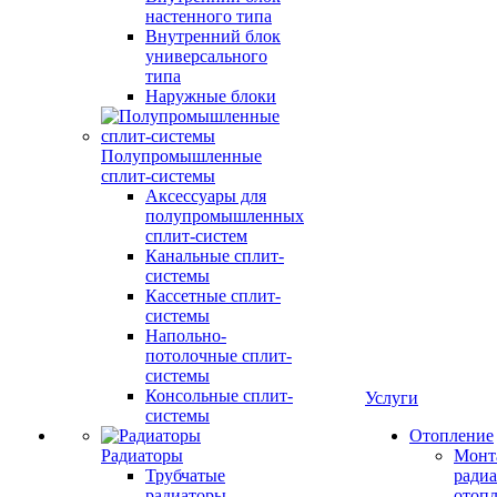
настенного типа
Внутренний блок
универсального
типа
Наружные блоки
Полупромышленные
сплит-системы
Аксессуары для
полупромышленных
сплит-систем
Канальные сплит-
системы
Кассетные сплит-
системы
Напольно-
потолочные сплит-
системы
Консольные сплит-
Услуги
системы
Отопление
Радиаторы
Монт
Трубчатые
радиа
радиаторы
отоп