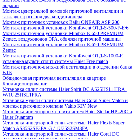
лоджии
Монтаж центральной домовой приточной вентиляции и
закладка трасс под два кондиционера
Монтаж приточных установок Ballu ONEAIR ASP-200
Монтаж приточной установки Komfovent ОТД-S-500-F-E/6
Монтаж приточной установки Minibox E-650 PREMIUM
Zentec, воздуховодов ЭРА, обвязки приточной машины
Монтаж приточной установки Minibox E-650 PREMIUM
Zentec
Монтаж приточной установки Komfovent ОТД-S-1000-F,
установка мульти сплит-системы Haier Free match
Монтаж приточно-вытяжной вентиляции в отделении банка
ВТБ
Общедомовая приточная вентиляция в квартире
Кондиционирование
Установка сплит-системы Haier Spirit DC AS25HSL1HRA-
W/1U25HSL1FRA
Установка мульти сплит-системы Haier Coral Super Match и
монтаж приточного клапана Vakio KIV New
Установка инверторных сплит-систем Haier Stellar HP -20С и
Haier Quantum
Установка инверторной сплит-системы Haier Flexis Super
Match AS35S2SF3FA-G / 1U35S2SM3FA
Установка инверторной сплит-системы Haier Coral DC