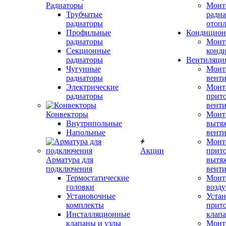
Радиаторы
Монт
Трубчатые
радиа
радиаторы
отоп
Профильные
Кондицион
радиаторы
Монт
Секционные
конд
радиаторы
Вентиляци
Чугунные
Монт
радиаторы
вент
Электрические
Монт
радиаторы
прит
вент
Конвекторы
Монт
Внутрипольные
вытя
Напольные
вент
Монт
Акции
прит
Арматура для
вытя
подключения
вент
Термостатические
Монт
головки
возду
Установочные
Устан
комплекты
прит
Инсталляционные
клап
клапаны и узлы
Монт