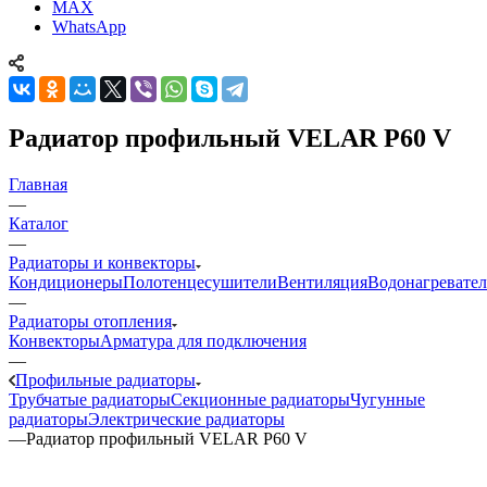
MAX
WhatsApp
Радиатор профильный VELAR P60 V
Главная
—
Каталог
—
Радиаторы и конвекторы
Кондиционеры
Полотенцесушители
Вентиляция
Водонагревате
—
Радиаторы отопления
Конвекторы
Арматура для подключения
—
Профильные радиаторы
Трубчатые радиаторы
Секционные радиаторы
Чугунные
радиаторы
Электрические радиаторы
—
Радиатор профильный VELAR P60 V