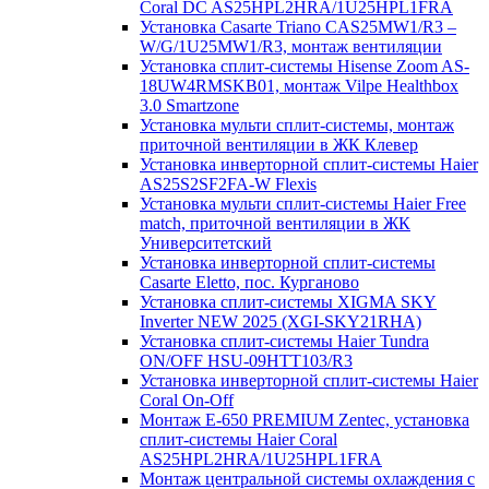
Coral DC AS25HPL2HRA/1U25HPL1FRA
Установка Casarte Triano CAS25MW1/R3 –
W/G/1U25MW1/R3, монтаж вентиляции
Установка сплит-системы Hisense Zoom AS-
18UW4RMSKB01, монтаж Vilpe Healthbox
3.0 Smartzone
Установка мульти сплит-системы, монтаж
приточной вентиляции в ЖК Клевер
Установка инверторной сплит-системы Haier
AS25S2SF2FA-W Flexis
Установка мульти сплит-системы Haier Free
match, приточной вентиляции в ЖК
Университетский
Установка инверторной сплит-системы
Casarte Eletto, пос. Курганово
Установка сплит-системы XIGMA SKY
Inverter NEW 2025 (XGI-SKY21RHA)
Установка сплит-системы Haier Tundra
ON/OFF HSU-09HTT103/R3
Установка инверторной сплит-системы Haier
Coral On-Off
Монтаж E-650 PREMIUM Zentec, установка
сплит-системы Haier Coral
AS25HPL2HRA/1U25HPL1FRA
Монтаж центральной системы охлаждения с