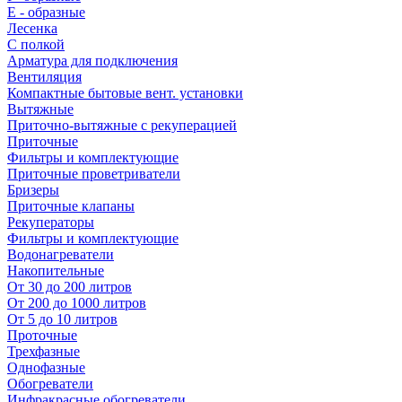
E - образные
Лесенка
С полкой
Арматура для подключения
Вентиляция
Компактные бытовые вент. установки
Вытяжные
Приточно-вытяжные с рекуперацией
Приточные
Фильтры и комплектующие
Приточные проветриватели
Бризеры
Приточные клапаны
Рекуператоры
Фильтры и комплектующие
Водонагреватели
Накопительные
От 30 до 200 литров
От 200 до 1000 литров
От 5 до 10 литров
Проточные
Трехфазные
Однофазные
Обогреватели
Инфракрасные обогреватели