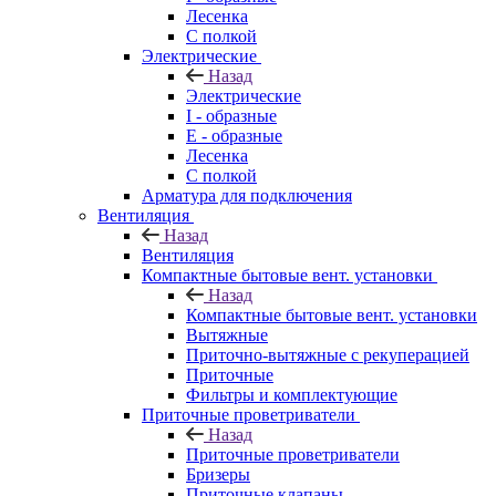
Лесенка
С полкой
Электрические
Назад
Электрические
I - образные
E - образные
Лесенка
С полкой
Арматура для подключения
Вентиляция
Назад
Вентиляция
Компактные бытовые вент. установки
Назад
Компактные бытовые вент. установки
Вытяжные
Приточно-вытяжные с рекуперацией
Приточные
Фильтры и комплектующие
Приточные проветриватели
Назад
Приточные проветриватели
Бризеры
Приточные клапаны