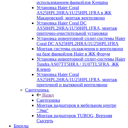
использованием фанкойлов Kentatsu
Установка Haier Coral
AS25HPL2HRA/1U25HPL1FRA в ЖК
Макаровский, монтаж вентиляции
Установка Haier Coral DC
AS50HPL2HRA/1U50HPL1FRA, монтаж
приточно-очистительной установки
Установка инверторной сплит-системы Haier
Coral DC AS25HPL2HRA/1U25HPL1FRA
Монтаж системы охлаждения и вентиляции
на базе фанкойлов Haier в ЖК Форум
Установка инверторной сплит-системы Haier
Tundra AS07TT5HRA / 1U07TL5FRA, ЖК
Клевер
Установка Haier Coral
AS25HPL2HRA/1U25HPL1FRA, монтаж
приточной и вытяжной вентиляции
Сантехника
Назад
Сантехника
Монтаж радиаторов в мебельном центре
"Эма"
Монтаж радиаторов TUBOG, Верхняя
Сысерть
Бренды