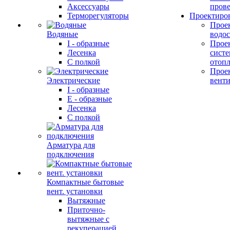
Аксессуары
прове
Терморегуляторы
Проектиро
Прое
Водяные
водо
I - образные
Прое
Лесенка
сист
С полкой
отоп
Прое
Электрические
вент
I - образные
E - образные
Лесенка
С полкой
Арматура для
подключения
Компактные бытовые
вент. установки
Вытяжные
Приточно-
вытяжные с
рекуперацией