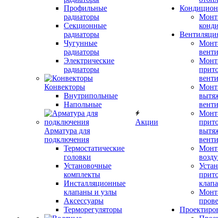
Профильные
Кондицион
радиаторы
Монт
Секционные
конд
радиаторы
Вентиляци
Чугунные
Монт
радиаторы
вент
Электрические
Монт
радиаторы
прит
вент
Конвекторы
Монт
Внутрипольные
вытя
Напольные
вент
Монт
Акции
прит
Арматура для
вытя
подключения
вент
Термостатические
Монт
головки
возду
Установочные
Устан
комплекты
прит
Инсталляционные
клап
клапаны и узлы
Монт
Аксессуары
прове
Терморегуляторы
Проектиро