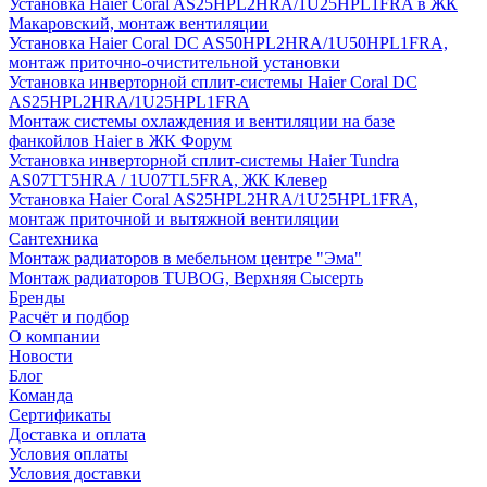
Установка Haier Coral AS25HPL2HRA/1U25HPL1FRA в ЖК
Макаровский, монтаж вентиляции
Установка Haier Coral DC AS50HPL2HRA/1U50HPL1FRA,
монтаж приточно-очистительной установки
Установка инверторной сплит-системы Haier Coral DC
AS25HPL2HRA/1U25HPL1FRA
Монтаж системы охлаждения и вентиляции на базе
фанкойлов Haier в ЖК Форум
Установка инверторной сплит-системы Haier Tundra
AS07TT5HRA / 1U07TL5FRA, ЖК Клевер
Установка Haier Coral AS25HPL2HRA/1U25HPL1FRA,
монтаж приточной и вытяжной вентиляции
Сантехника
Монтаж радиаторов в мебельном центре "Эма"
Монтаж радиаторов TUBOG, Верхняя Сысерть
Бренды
Расчёт и подбор
О компании
Новости
Блог
Команда
Сертификаты
Доставка и оплата
Условия оплаты
Условия доставки