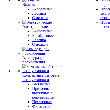
Прое
Водяные
водо
I - образные
Прое
Лесенка
сист
С полкой
отоп
Прое
Электрические
вент
I - образные
E - образные
Лесенка
С полкой
Арматура для
подключения
Компактные бытовые
вент. установки
Вытяжные
Приточно-
вытяжные с
рекуперацией
Приточные
Фильтры и