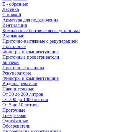
E - образные
Лесенка
С полкой
Арматура для подключения
Вентиляция
Компактные бытовые вент. установки
Вытяжные
Приточно-вытяжные с рекуперацией
Приточные
Фильтры и комплектующие
Приточные проветриватели
Бризеры
Приточные клапаны
Рекуператоры
Фильтры и комплектующие
Водонагреватели
Накопительные
От 30 до 200 литров
От 200 до 1000 литров
От 5 до 10 литров
Проточные
Трехфазные
Однофазные
Обогреватели
Инфракрасные обогреватели