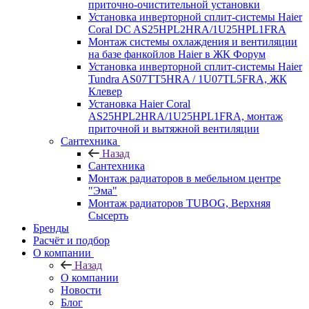
приточно-очистительной установки
Установка инверторной сплит-системы Haier
Coral DC AS25HPL2HRA/1U25HPL1FRA
Монтаж системы охлаждения и вентиляции
на базе фанкойлов Haier в ЖК Форум
Установка инверторной сплит-системы Haier
Tundra AS07TT5HRA / 1U07TL5FRA, ЖК
Клевер
Установка Haier Coral
AS25HPL2HRA/1U25HPL1FRA, монтаж
приточной и вытяжной вентиляции
Сантехника
Назад
Сантехника
Монтаж радиаторов в мебельном центре
"Эма"
Монтаж радиаторов TUBOG, Верхняя
Сысерть
Бренды
Расчёт и подбор
О компании
Назад
О компании
Новости
Блог