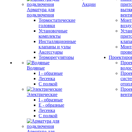
Акции
прит
Арматура для
вытя
подключения
вент
Термостатические
Монт
головки
возду
Установочные
Устан
комплекты
прит
Инсталляционные
клап
клапаны и узлы
Монт
Аксессуары
прове
Терморегуляторы
Проектиро
Прое
Водяные
водо
I - образные
Прое
Лесенка
сист
С полкой
отоп
Прое
Электрические
вент
I - образные
E - образные
Лесенка
С полкой
Арматура для