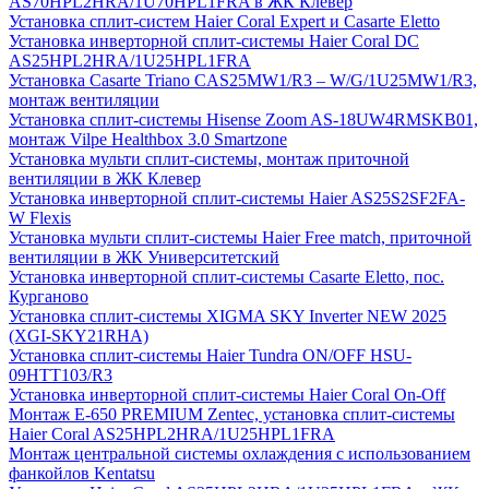
AS70HPL2HRA/1U70HPL1FRA в ЖК Клевер
Установка сплит-систем Haier Coral Expert и Casarte Eletto
Установка инверторной сплит-системы Haier Coral DC
AS25HPL2HRA/1U25HPL1FRA
Установка Casarte Triano CAS25MW1/R3 – W/G/1U25MW1/R3,
монтаж вентиляции
Установка сплит-системы Hisense Zoom AS-18UW4RMSKB01,
монтаж Vilpe Healthbox 3.0 Smartzone
Установка мульти сплит-системы, монтаж приточной
вентиляции в ЖК Клевер
Установка инверторной сплит-системы Haier AS25S2SF2FA-
W Flexis
Установка мульти сплит-системы Haier Free match, приточной
вентиляции в ЖК Университетский
Установка инверторной сплит-системы Casarte Eletto, пос.
Курганово
Установка сплит-системы XIGMA SKY Inverter NEW 2025
(XGI-SKY21RHA)
Установка сплит-системы Haier Tundra ON/OFF HSU-
09HTT103/R3
Установка инверторной сплит-системы Haier Coral On-Off
Монтаж E-650 PREMIUM Zentec, установка сплит-системы
Haier Coral AS25HPL2HRA/1U25HPL1FRA
Монтаж центральной системы охлаждения с использованием
фанкойлов Kentatsu