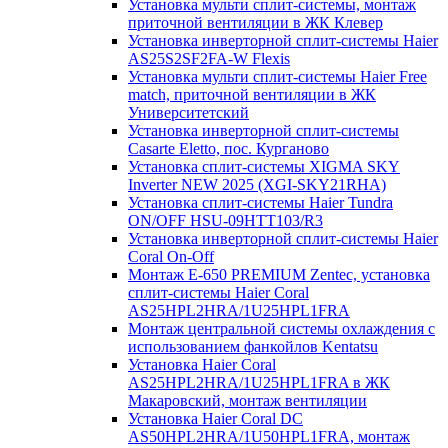
Установка мульти сплит-системы, монтаж
приточной вентиляции в ЖК Клевер
Установка инверторной сплит-системы Haier
AS25S2SF2FA-W Flexis
Установка мульти сплит-системы Haier Free
match, приточной вентиляции в ЖК
Университетский
Установка инверторной сплит-системы
Casarte Eletto, пос. Курганово
Установка сплит-системы XIGMA SKY
Inverter NEW 2025 (XGI-SKY21RHA)
Установка сплит-системы Haier Tundra
ON/OFF HSU-09HTT103/R3
Установка инверторной сплит-системы Haier
Coral On-Off
Монтаж E-650 PREMIUM Zentec, установка
сплит-системы Haier Coral
AS25HPL2HRA/1U25HPL1FRA
Монтаж центральной системы охлаждения с
использованием фанкойлов Kentatsu
Установка Haier Coral
AS25HPL2HRA/1U25HPL1FRA в ЖК
Макаровский, монтаж вентиляции
Установка Haier Coral DC
AS50HPL2HRA/1U50HPL1FRA, монтаж