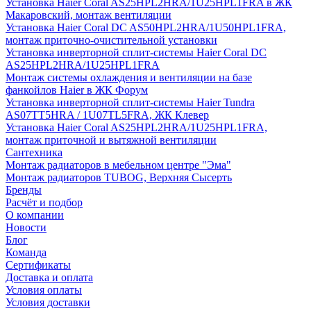
Установка Haier Coral AS25HPL2HRA/1U25HPL1FRA в ЖК
Макаровский, монтаж вентиляции
Установка Haier Coral DC AS50HPL2HRA/1U50HPL1FRA,
монтаж приточно-очистительной установки
Установка инверторной сплит-системы Haier Coral DC
AS25HPL2HRA/1U25HPL1FRA
Монтаж системы охлаждения и вентиляции на базе
фанкойлов Haier в ЖК Форум
Установка инверторной сплит-системы Haier Tundra
AS07TT5HRA / 1U07TL5FRA, ЖК Клевер
Установка Haier Coral AS25HPL2HRA/1U25HPL1FRA,
монтаж приточной и вытяжной вентиляции
Сантехника
Монтаж радиаторов в мебельном центре "Эма"
Монтаж радиаторов TUBOG, Верхняя Сысерть
Бренды
Расчёт и подбор
О компании
Новости
Блог
Команда
Сертификаты
Доставка и оплата
Условия оплаты
Условия доставки