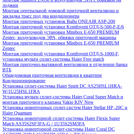
лоджии
Монтаж центральной домовой приточной вентиляции и
закладка трасс под два кондиционера
Монтаж приточных установок Ballu ONEAIR ASP-200
Монтаж приточной установки Komfovent ОТД-S-500-F-E/6
Монтаж приточной установки Minibox E-650 PREMIUM
Zentec, воздуховодов ЭРА, обвязки приточной машины
Монтаж приточной установки Minibox E-650 PREMIUM
Zentec
Монтаж приточной установки Komfovent ОТД-S-1000-F,
установка мульти сплит-системы Haier Free match
Монтаж приточно-вытяжной вентиляции в отделении банка
ВТБ
Общедомовая приточная вентиляция в квартире
Кондиционирование
Установка сплит-системы Haier Spirit DC AS25HSL1HRA-
W/1U25HSL1FRA
Установка мульти сплит-системы Haier Coral Super Match и
монтаж приточного клапана Vakio KIV New
Установка инверторных сплит-систем Haier Stellar HP -20С и
Haier Quantum
Установка инверторной сплит-системы Haier Flexis Super
Match AS35S2SF3FA-G / 1U35S2SM3FA
Установка инверторной сплит-системы Haier Coral DC