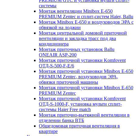
PREMIUM GTC и установка мульти сплит-
системы
Монтаж вентиляции Minibox E-650
PREMIUM Zentec и сплит-систем Haier, Ballu
Монтаж Minibox E-650 и воздуховодов ЭРА с
обвязкой на лоджии
Монтаж центральной домовой приточной
вентиляции и закладка трасс под два
кондиционера
Монтаж приточных установок Ballu
ONEAIR ASP-200
Монтаж приточной установки Komfovent
ОТД-S-500-F-E/6
Монтаж приточной установки Minibox E-650
PREMIUM Zentec, воздуховодов ЭРА,
обвязки приточной машины
Монтаж приточной установки Minibox E-650
PREMIUM Zentec
Монтаж приточной установки Komfovent
ОТД-S-1000-F, установка мульти сплит-
системы Haier Free match
Монтаж приточно-вытяжной вентиляции в
отделении банка ВТБ
Общедомовая приточная вентиляция в
квартире