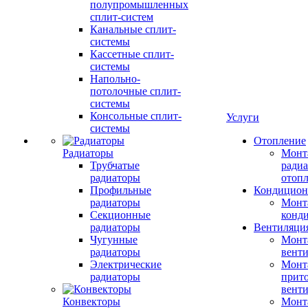
полупромышленных
сплит-систем
Канальные сплит-
системы
Кассетные сплит-
системы
Напольно-
потолочные сплит-
системы
Консольные сплит-
Услуги
системы
Отопление
Радиаторы
Монт
Трубчатые
радиа
радиаторы
отоп
Профильные
Кондицион
радиаторы
Монт
Секционные
конд
радиаторы
Вентиляци
Чугунные
Монт
радиаторы
вент
Электрические
Монт
радиаторы
прит
вент
Конвекторы
Монт