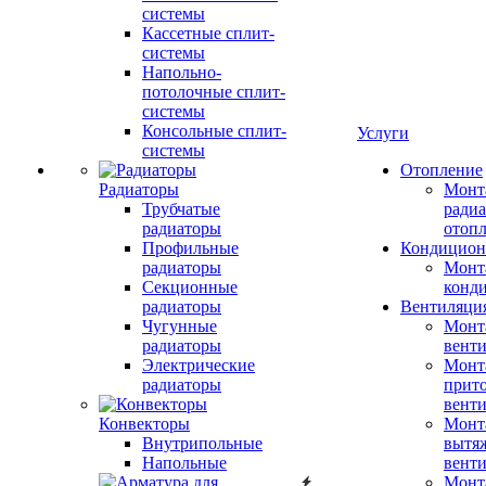
системы
Кассетные сплит-
системы
Напольно-
потолочные сплит-
системы
Консольные сплит-
Услуги
системы
Отопление
Радиаторы
Монт
Трубчатые
радиа
радиаторы
отоп
Профильные
Кондицион
радиаторы
Монт
Секционные
конд
радиаторы
Вентиляци
Чугунные
Монт
радиаторы
вент
Электрические
Монт
радиаторы
прит
вент
Конвекторы
Монт
Внутрипольные
вытя
Напольные
вент
Монт