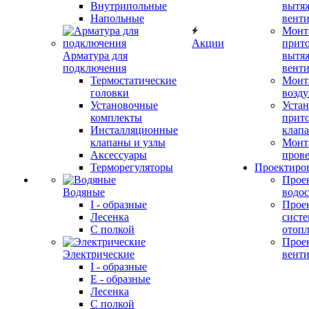
Внутрипольные
вытя
Напольные
вент
Монт
Акции
прит
Арматура для
вытя
подключения
вент
Термостатические
Монт
головки
возду
Установочные
Устан
комплекты
прит
Инсталляционные
клап
клапаны и узлы
Монт
Аксессуары
прове
Терморегуляторы
Проектиро
Прое
Водяные
водо
I - образные
Прое
Лесенка
сист
С полкой
отоп
Прое
Электрические
вент
I - образные
E - образные
Лесенка
С полкой