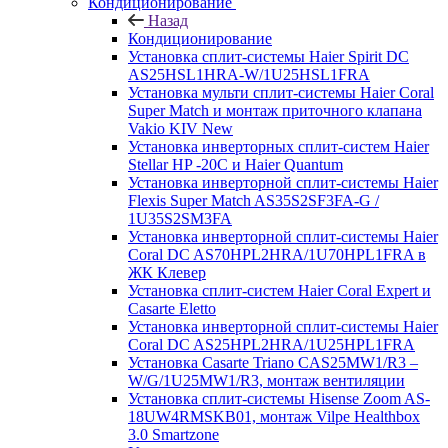
Кондиционирование
Назад
Кондиционирование
Установка сплит-системы Haier Spirit DC
AS25HSL1HRA-W/1U25HSL1FRA
Установка мульти сплит-системы Haier Coral
Super Match и монтаж приточного клапана
Vakio KIV New
Установка инверторных сплит-систем Haier
Stellar HP -20С и Haier Quantum
Установка инверторной сплит-системы Haier
Flexis Super Match AS35S2SF3FA-G /
1U35S2SM3FA
Установка инверторной сплит-системы Haier
Coral DC AS70HPL2HRA/1U70HPL1FRA в
ЖК Клевер
Установка сплит-систем Haier Coral Expert и
Casarte Eletto
Установка инверторной сплит-системы Haier
Coral DC AS25HPL2HRA/1U25HPL1FRA
Установка Casarte Triano CAS25MW1/R3 –
W/G/1U25MW1/R3, монтаж вентиляции
Установка сплит-системы Hisense Zoom AS-
18UW4RMSKB01, монтаж Vilpe Healthbox
3.0 Smartzone