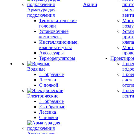
Акции
прит
Арматура для
вытя
подключения
вент
Термостатические
Монт
головки
возду
Установочные
Устан
комплекты
прит
Инсталляционные
клап
клапаны и узлы
Монт
Аксессуары
прове
Терморегуляторы
Проектиро
Прое
Водяные
водо
I - образные
Прое
Лесенка
сист
С полкой
отоп
Прое
Электрические
вент
I - образные
E - образные
Лесенка
С полкой
Арматура для