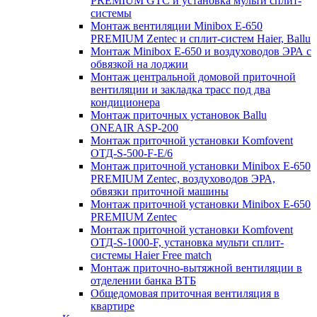
PREMIUM GTC и установка мульти сплит-
системы
Монтаж вентиляции Minibox E-650
PREMIUM Zentec и сплит-систем Haier, Ballu
Монтаж Minibox E-650 и воздуховодов ЭРА с
обвязкой на лоджии
Монтаж центральной домовой приточной
вентиляции и закладка трасс под два
кондиционера
Монтаж приточных установок Ballu
ONEAIR ASP-200
Монтаж приточной установки Komfovent
ОТД-S-500-F-E/6
Монтаж приточной установки Minibox E-650
PREMIUM Zentec, воздуховодов ЭРА,
обвязки приточной машины
Монтаж приточной установки Minibox E-650
PREMIUM Zentec
Монтаж приточной установки Komfovent
ОТД-S-1000-F, установка мульти сплит-
системы Haier Free match
Монтаж приточно-вытяжной вентиляции в
отделении банка ВТБ
Общедомовая приточная вентиляция в
квартире