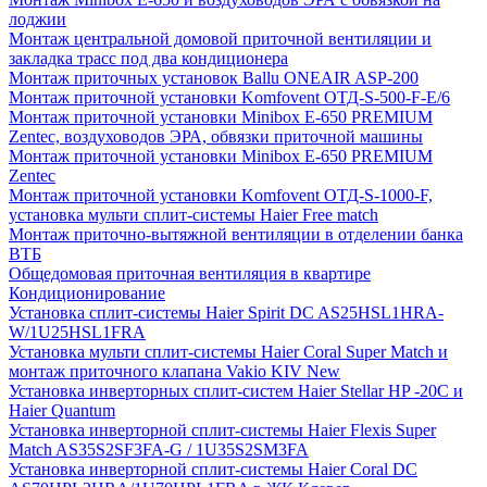
лоджии
Монтаж центральной домовой приточной вентиляции и
закладка трасс под два кондиционера
Монтаж приточных установок Ballu ONEAIR ASP-200
Монтаж приточной установки Komfovent ОТД-S-500-F-E/6
Монтаж приточной установки Minibox E-650 PREMIUM
Zentec, воздуховодов ЭРА, обвязки приточной машины
Монтаж приточной установки Minibox E-650 PREMIUM
Zentec
Монтаж приточной установки Komfovent ОТД-S-1000-F,
установка мульти сплит-системы Haier Free match
Монтаж приточно-вытяжной вентиляции в отделении банка
ВТБ
Общедомовая приточная вентиляция в квартире
Кондиционирование
Установка сплит-системы Haier Spirit DC AS25HSL1HRA-
W/1U25HSL1FRA
Установка мульти сплит-системы Haier Coral Super Match и
монтаж приточного клапана Vakio KIV New
Установка инверторных сплит-систем Haier Stellar HP -20С и
Haier Quantum
Установка инверторной сплит-системы Haier Flexis Super
Match AS35S2SF3FA-G / 1U35S2SM3FA
Установка инверторной сплит-системы Haier Coral DC