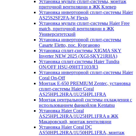
Установка мульти сплит-системы, монтаж
приточной вентиляции в ЖК Клевер
Установка инверторной сплит-системы Haier
AS25S2SF2FA-W Flexis
Установка мульти сплит-системы Haier Free
match, приточной вентиляции в ЖК
Университетский
Установка инверторной сплит-системы
Casarte Eletto, пос. Курганово
Установка сплит-системы XIGMA SKY
Inverter NEW 2025 (XGI-SKY21RHA)
Установка сплит-системы Haier Tundra
ON/OFF HSU-09HTT103/R3
Установка инверторной сплит-системы Haier
Coral On-Off
Монтаж E-650 PREMIUM Zentec, установка
сплит-системы Haier Coral
AS25HPL2HRA/1U25HPL1FRA
Монтаж центральной системы охлаждения с
использованием фанкойлов Kentatsu
Установка Haier Coral
AS25HPL2HRA/1U25HPL1FRA в ЖК
Макаровский, монтаж вентиляции
Установка Haier Coral DC
AS50HPL2HRA/1U50HPL1FRA, монтаж