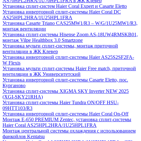
AS70HPL2HRA/1U70HPL1FRA в ЖК Клевер
Установка сплит-систем Haier Coral Expert и Casarte Eletto
Установка инверторной сплит-системы Haier Coral DC
AS25HPL2HRA/1U25HPL1FRA
Установка Casarte Triano CAS25MW1/R3 – W/G/1U25MW1/R3,
монтаж вентиляции
Установка сплит-системы Hisense Zoom AS-18UW4RMSKB01,
монтаж Vilpe Healthbox 3.0 Smartzone
Установка мульти сплит-системы, монтаж приточной
вентиляции в ЖК Клевер
Установка инверторной сплит-системы Haier AS25S2SF2FA-
W Flexis
Установка мульти сплит-системы Haier Free match, приточной
вентиляции в ЖК Университетский
Установка инверторной сплит-системы Casarte Eletto, пос.
Курганово
Установка сплит-системы XIGMA SKY Inverter NEW 2025
(XGI-SKY21RHA)
Установка сплит-системы Haier Tundra ON/OFF HSU-
09HTT103/R3
Установка инверторной сплит-системы Haier Coral On-Off
Монтаж E-650 PREMIUM Zentec, установка сплит-системы
Haier Coral AS25HPL2HRA/1U25HPL1FRA
Монтаж центральной системы охлаждения с использованием
фанкойлов Kentatsu