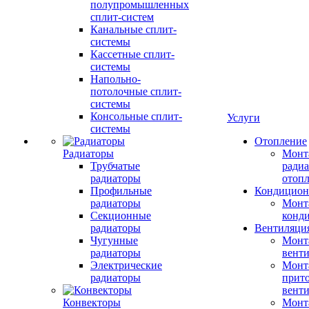
полупромышленных
сплит-систем
Канальные сплит-
системы
Кассетные сплит-
системы
Напольно-
потолочные сплит-
системы
Консольные сплит-
Услуги
системы
Отопление
Радиаторы
Монт
Трубчатые
радиа
радиаторы
отоп
Профильные
Кондицион
радиаторы
Монт
Секционные
конд
радиаторы
Вентиляци
Чугунные
Монт
радиаторы
вент
Электрические
Монт
радиаторы
прит
вент
Конвекторы
Монт