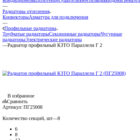
Кондиционеры
Полотенцесушители
Вентиляция
Водонагревате
—
Радиаторы отопления
Конвекторы
Арматура для подключения
—
Профильные радиаторы
Трубчатые радиаторы
Секционные радиаторы
Чугунные
радиаторы
Электрические радиаторы
—
Радиатор профильный КЗТО Параллели Г 2
В избранное
Сравнить
Артикул:
ПГ25008
Количество секций, шт
—
8
6
8