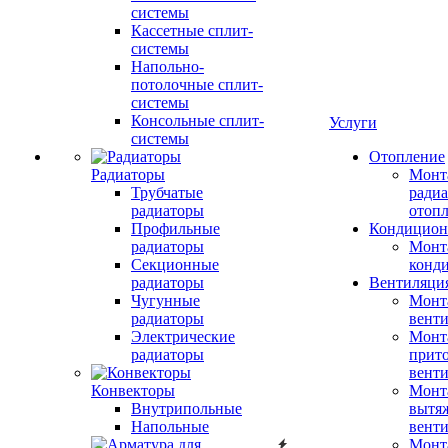
системы
Кассетные сплит-
системы
Напольно-
потолочные сплит-
системы
Консольные сплит-
Услуги
системы
Отопление
Радиаторы
Монт
Трубчатые
радиа
радиаторы
отоп
Профильные
Кондицион
радиаторы
Монт
Секционные
конд
радиаторы
Вентиляци
Чугунные
Монт
радиаторы
вент
Электрические
Монт
радиаторы
прит
вент
Конвекторы
Монт
Внутрипольные
вытя
Напольные
вент
Монт