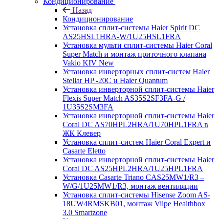
Кондиционирование
Назад
Кондиционирование
Установка сплит-системы Haier Spirit DC
AS25HSL1HRA-W/1U25HSL1FRA
Установка мульти сплит-системы Haier Coral
Super Match и монтаж приточного клапана
Vakio KIV New
Установка инверторных сплит-систем Haier
Stellar HP -20С и Haier Quantum
Установка инверторной сплит-системы Haier
Flexis Super Match AS35S2SF3FA-G /
1U35S2SM3FA
Установка инверторной сплит-системы Haier
Coral DC AS70HPL2HRA/1U70HPL1FRA в
ЖК Клевер
Установка сплит-систем Haier Coral Expert и
Casarte Eletto
Установка инверторной сплит-системы Haier
Coral DC AS25HPL2HRA/1U25HPL1FRA
Установка Casarte Triano CAS25MW1/R3 –
W/G/1U25MW1/R3, монтаж вентиляции
Установка сплит-системы Hisense Zoom AS-
18UW4RMSKB01, монтаж Vilpe Healthbox
3.0 Smartzone