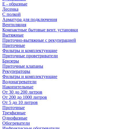
E - образные
Лесенка
С полкой
Арматура для подключения
Вентиляция
Компактные бытовые вент. установки
Вытяжные
Приточно-вытяжные с рекуперацией
Приточные
Фильтры и комплектующие
Приточные проветриватели
Бризеры
Приточные клапаны
Рекуператоры
Фильтры и комплектующие
Водонагреватели
Накопительные
От 30 до 200 литров
От 200 до 1000 литров
От 5 до 10 литров
Проточные
Трехфазные
Однофазные
Обогреватели
Инфракрасные обогреватели