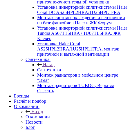
приточно-очистительной установки
Установка инверторной сплит-системы Haier
Coral DC AS25HPL2HRA/1U25HPL1FRA
Монтаж системы охлаждения и вентиляции
на базе фанкойлов Haier в ЖК Форум
Установка инверторной сплит-системы Haier
Tundra AS07TT5HRA / 1U07TL5FRA, ЖК
Клевер
Установка Haier Coral
AS25HPL2HRA/1U25HPL1FRA, монтаж
приточной и вытяжной вентиляции
Сантехника
Назад
Сантехника
Монтаж радиаторов в мебельном центре
"Эма"
Монтаж радиаторов TUBOG, Верхняя
Сысерть
Бренды
Расчёт и подбор
О компании
Назад
О компании
Новости
Блог