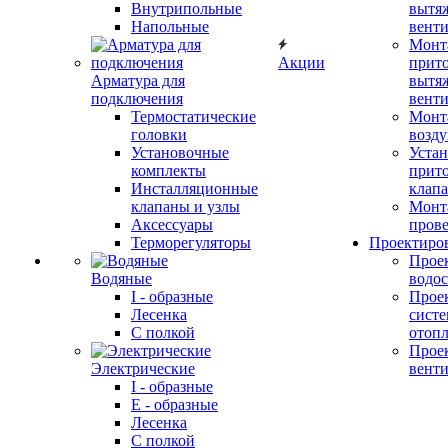
Внутрипольные
вытя
Напольные
вент
Монт
Акции
прит
Арматура для
вытя
подключения
вент
Термостатические
Монт
головки
возду
Установочные
Устан
комплекты
прит
Инсталляционные
клап
клапаны и узлы
Монт
Аксессуары
прове
Терморегуляторы
Проектиро
Прое
Водяные
водо
I - образные
Прое
Лесенка
сист
С полкой
отоп
Прое
Электрические
вент
I - образные
E - образные
Лесенка
С полкой