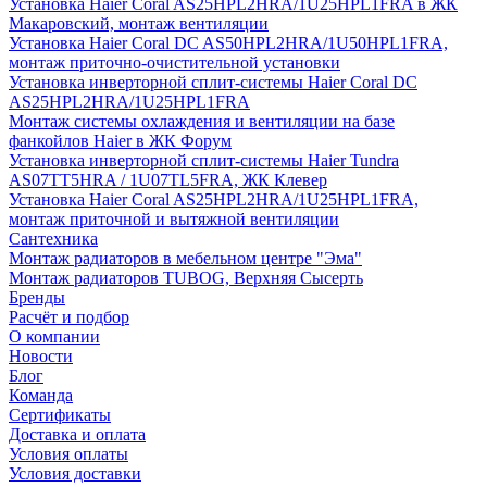
Установка Haier Coral AS25HPL2HRA/1U25HPL1FRA в ЖК
Макаровский, монтаж вентиляции
Установка Haier Coral DC AS50HPL2HRA/1U50HPL1FRA,
монтаж приточно-очистительной установки
Установка инверторной сплит-системы Haier Coral DC
AS25HPL2HRA/1U25HPL1FRA
Монтаж системы охлаждения и вентиляции на базе
фанкойлов Haier в ЖК Форум
Установка инверторной сплит-системы Haier Tundra
AS07TT5HRA / 1U07TL5FRA, ЖК Клевер
Установка Haier Coral AS25HPL2HRA/1U25HPL1FRA,
монтаж приточной и вытяжной вентиляции
Сантехника
Монтаж радиаторов в мебельном центре "Эма"
Монтаж радиаторов TUBOG, Верхняя Сысерть
Бренды
Расчёт и подбор
О компании
Новости
Блог
Команда
Сертификаты
Доставка и оплата
Условия оплаты
Условия доставки