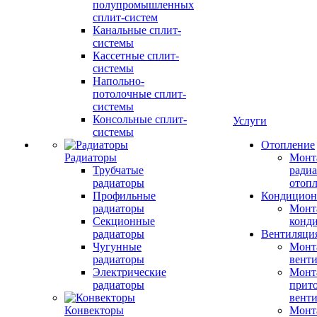
полупромышленных
сплит-систем
Канальные сплит-
системы
Кассетные сплит-
системы
Напольно-
потолочные сплит-
системы
Консольные сплит-
Услуги
системы
Отопление
Радиаторы
Монт
Трубчатые
радиа
радиаторы
отоп
Профильные
Кондицион
радиаторы
Монт
Секционные
конд
радиаторы
Вентиляци
Чугунные
Монт
радиаторы
вент
Электрические
Монт
радиаторы
прит
вент
Конвекторы
Монт