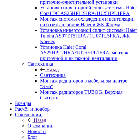
приточно-очистительной установки
Установка инверторной сплит-системы Haier
Coral DC AS25HPL2HRA/1U25HPL1FRA
Монтаж системы охлаждения и вентиляции
на базе фанкойлов Haier в ЖК Форум
Установка инверторной сплит-системы Haier
Tundra AS07TT5HRA / 1U07TL5FRA, ЖК
Клевер
Установка Haier Coral
AS25HPL2HRA/1U25HPL1FRA, монтаж
приточной и вытяжной вентиляции
Сантехника
Назад
Сантехника
Монтаж радиаторов в мебельном центре
"Эма"
Монтаж радиаторов TUBOG, Верхняя
Сысерть
Бренды
Расчёт и подбор
О компании
Назад
О компании
Новости
Блог