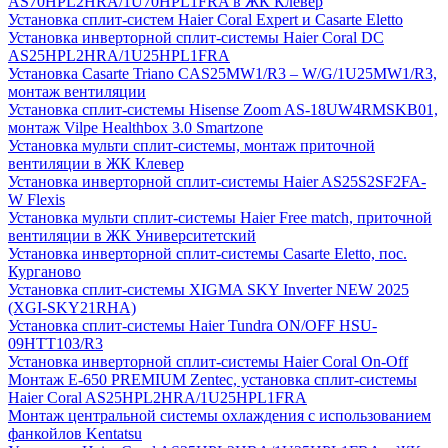
AS70HPL2HRA/1U70HPL1FRA в ЖК Клевер
Установка сплит-систем Haier Coral Expert и Casarte Eletto
Установка инверторной сплит-системы Haier Coral DC
AS25HPL2HRA/1U25HPL1FRA
Установка Casarte Triano CAS25MW1/R3 – W/G/1U25MW1/R3,
монтаж вентиляции
Установка сплит-системы Hisense Zoom AS-18UW4RMSKB01,
монтаж Vilpe Healthbox 3.0 Smartzone
Установка мульти сплит-системы, монтаж приточной
вентиляции в ЖК Клевер
Установка инверторной сплит-системы Haier AS25S2SF2FA-
W Flexis
Установка мульти сплит-системы Haier Free match, приточной
вентиляции в ЖК Университетский
Установка инверторной сплит-системы Casarte Eletto, пос.
Курганово
Установка сплит-системы XIGMA SKY Inverter NEW 2025
(XGI-SKY21RHA)
Установка сплит-системы Haier Tundra ON/OFF HSU-
09HTT103/R3
Установка инверторной сплит-системы Haier Coral On-Off
Монтаж E-650 PREMIUM Zentec, установка сплит-системы
Haier Coral AS25HPL2HRA/1U25HPL1FRA
Монтаж центральной системы охлаждения с использованием
фанкойлов Kentatsu