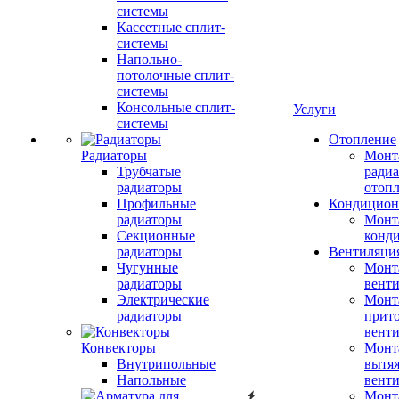
системы
Кассетные сплит-
системы
Напольно-
потолочные сплит-
системы
Консольные сплит-
Услуги
системы
Отопление
Радиаторы
Монт
Трубчатые
радиа
радиаторы
отоп
Профильные
Кондицион
радиаторы
Монт
Секционные
конд
радиаторы
Вентиляци
Чугунные
Монт
радиаторы
вент
Электрические
Монт
радиаторы
прит
вент
Конвекторы
Монт
Внутрипольные
вытя
Напольные
вент
Монт