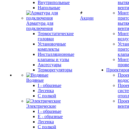
Внутрипольные
вытя
Напольные
вент
Монт
Акции
прит
Арматура для
вытя
подключения
вент
Термостатические
Монт
головки
возду
Установочные
Устан
комплекты
прит
Инсталляционные
клап
клапаны и узлы
Монт
Аксессуары
прове
Терморегуляторы
Проектиро
Прое
Водяные
водо
I - образные
Прое
Лесенка
сист
С полкой
отоп
Прое
Электрические
вент
I - образные
E - образные
Лесенка
С полкой