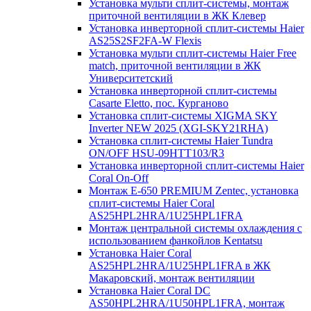
Установка мульти сплит-системы, монтаж
приточной вентиляции в ЖК Клевер
Установка инверторной сплит-системы Haier
AS25S2SF2FA-W Flexis
Установка мульти сплит-системы Haier Free
match, приточной вентиляции в ЖК
Университетский
Установка инверторной сплит-системы
Casarte Eletto, пос. Курганово
Установка сплит-системы XIGMA SKY
Inverter NEW 2025 (XGI-SKY21RHA)
Установка сплит-системы Haier Tundra
ON/OFF HSU-09HTT103/R3
Установка инверторной сплит-системы Haier
Coral On-Off
Монтаж E-650 PREMIUM Zentec, установка
сплит-системы Haier Coral
AS25HPL2HRA/1U25HPL1FRA
Монтаж центральной системы охлаждения с
использованием фанкойлов Kentatsu
Установка Haier Coral
AS25HPL2HRA/1U25HPL1FRA в ЖК
Макаровский, монтаж вентиляции
Установка Haier Coral DC
AS50HPL2HRA/1U50HPL1FRA, монтаж