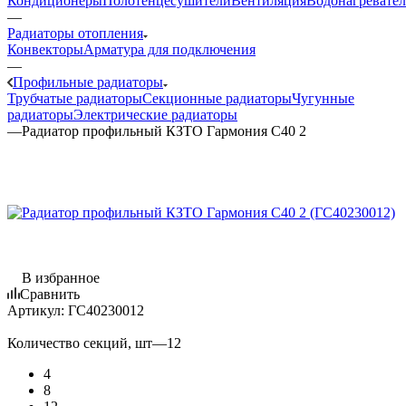
Кондиционеры
Полотенцесушители
Вентиляция
Водонагревате
—
Радиаторы отопления
Конвекторы
Арматура для подключения
—
Профильные радиаторы
Трубчатые радиаторы
Секционные радиаторы
Чугунные
радиаторы
Электрические радиаторы
—
Радиатор профильный КЗТО Гармония С40 2
В избранное
Сравнить
Артикул:
ГС40230012
Количество секций, шт
—
12
4
8