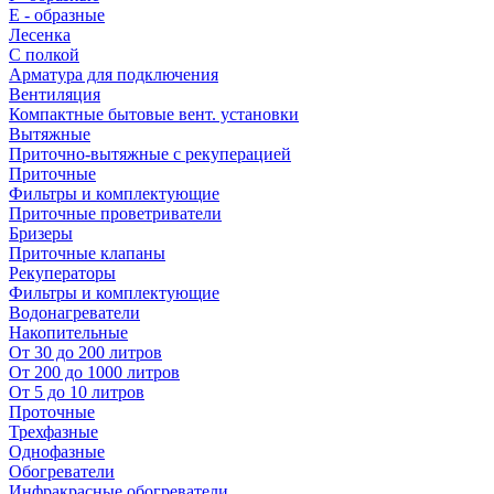
E - образные
Лесенка
С полкой
Арматура для подключения
Вентиляция
Компактные бытовые вент. установки
Вытяжные
Приточно-вытяжные с рекуперацией
Приточные
Фильтры и комплектующие
Приточные проветриватели
Бризеры
Приточные клапаны
Рекуператоры
Фильтры и комплектующие
Водонагреватели
Накопительные
От 30 до 200 литров
От 200 до 1000 литров
От 5 до 10 литров
Проточные
Трехфазные
Однофазные
Обогреватели
Инфракрасные обогреватели