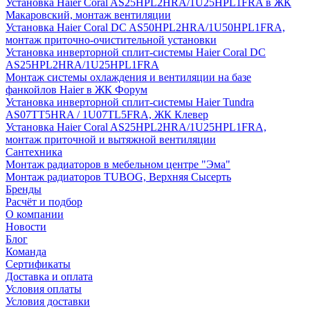
Установка Haier Coral AS25HPL2HRA/1U25HPL1FRA в ЖК
Макаровский, монтаж вентиляции
Установка Haier Coral DC AS50HPL2HRA/1U50HPL1FRA,
монтаж приточно-очистительной установки
Установка инверторной сплит-системы Haier Coral DC
AS25HPL2HRA/1U25HPL1FRA
Монтаж системы охлаждения и вентиляции на базе
фанкойлов Haier в ЖК Форум
Установка инверторной сплит-системы Haier Tundra
AS07TT5HRA / 1U07TL5FRA, ЖК Клевер
Установка Haier Coral AS25HPL2HRA/1U25HPL1FRA,
монтаж приточной и вытяжной вентиляции
Сантехника
Монтаж радиаторов в мебельном центре "Эма"
Монтаж радиаторов TUBOG, Верхняя Сысерть
Бренды
Расчёт и подбор
О компании
Новости
Блог
Команда
Сертификаты
Доставка и оплата
Условия оплаты
Условия доставки