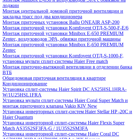
лоджии
Монтаж центральной домовой приточной вентиляции и
закладка трасс под два кондиционера
Монтаж приточных установок Ballu ONEAIR ASP-200
Монтаж приточной установки Komfovent ОТД-S-500-F-E/6
Монтаж приточной установки Minibox E-650 PREMIUM
Zentec, воздуховодов ЭРА, обвязки приточной машины
Монтаж приточной установки Minibox E-650 PREMIUM
Zentec
Монтаж приточной установки Komfovent ОТД-S-1000-F,
установка мульти сплит-системы Haier Free match
Монтаж приточно-вытяжной вентиляции в отделении банка
ВТБ
Общедомовая приточная вентиляция в квартире
Кондиционирование
Установка сплит-системы Haier Spirit DC AS25HSL1HRA-
W/1U25HSL1FRA
Установка мульти сплит-системы Haier Coral Super Match и
монтаж приточного клапана Vakio KIV New
Установка инверторных сплит-систем Haier Stellar HP -20С и
Haier Quantum
Установка инверторной сплит-системы Haier Flexis Super
Match AS35S2SF3FA-G / 1U35S2SM3FA
Установка инверторной сплит-системы Haier Coral DC