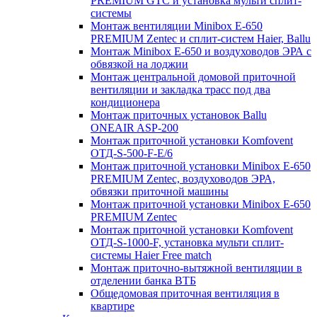
PREMIUM GTC и установка мульти сплит-
системы
Монтаж вентиляции Minibox E-650
PREMIUM Zentec и сплит-систем Haier, Ballu
Монтаж Minibox E-650 и воздуховодов ЭРА с
обвязкой на лоджии
Монтаж центральной домовой приточной
вентиляции и закладка трасс под два
кондиционера
Монтаж приточных установок Ballu
ONEAIR ASP-200
Монтаж приточной установки Komfovent
ОТД-S-500-F-E/6
Монтаж приточной установки Minibox E-650
PREMIUM Zentec, воздуховодов ЭРА,
обвязки приточной машины
Монтаж приточной установки Minibox E-650
PREMIUM Zentec
Монтаж приточной установки Komfovent
ОТД-S-1000-F, установка мульти сплит-
системы Haier Free match
Монтаж приточно-вытяжной вентиляции в
отделении банка ВТБ
Общедомовая приточная вентиляция в
квартире