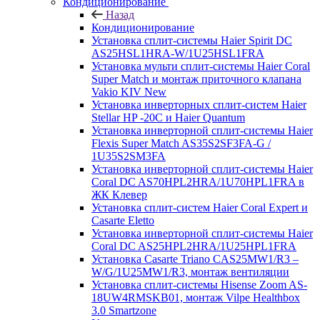
Кондиционирование
Назад
Кондиционирование
Установка сплит-системы Haier Spirit DC
AS25HSL1HRA-W/1U25HSL1FRA
Установка мульти сплит-системы Haier Coral
Super Match и монтаж приточного клапана
Vakio KIV New
Установка инверторных сплит-систем Haier
Stellar HP -20С и Haier Quantum
Установка инверторной сплит-системы Haier
Flexis Super Match AS35S2SF3FA-G /
1U35S2SM3FA
Установка инверторной сплит-системы Haier
Coral DC AS70HPL2HRA/1U70HPL1FRA в
ЖК Клевер
Установка сплит-систем Haier Coral Expert и
Casarte Eletto
Установка инверторной сплит-системы Haier
Coral DC AS25HPL2HRA/1U25HPL1FRA
Установка Casarte Triano CAS25MW1/R3 –
W/G/1U25MW1/R3, монтаж вентиляции
Установка сплит-системы Hisense Zoom AS-
18UW4RMSKB01, монтаж Vilpe Healthbox
3.0 Smartzone