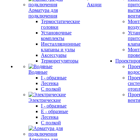
Акции
прит
Арматура для
вытя
подключения
вент
Термостатические
Монт
головки
возду
Установочные
Устан
комплекты
прит
Инсталляционные
клап
клапаны и узлы
Монт
Аксессуары
прове
Терморегуляторы
Проектиро
Прое
Водяные
водо
I - образные
Прое
Лесенка
сист
С полкой
отоп
Прое
Электрические
вент
I - образные
E - образные
Лесенка
С полкой
Арматура для