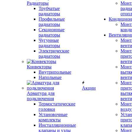
Радиаторы
Монт
Трубчатые
радиа
радиаторы
отоп
Профильные
Кондицион
радиаторы
Монт
Секционные
конд
радиаторы
Вентиляци
Чугунные
Монт
радиаторы
вент
Электрические
Монт
радиаторы
прит
вент
Конвекторы
Монт
Внутрипольные
вытя
Напольные
вент
Монт
Акции
прит
Арматура для
вытя
подключения
вент
Термостатические
Монт
головки
возду
Установочные
Устан
комплекты
прит
Инсталляционные
клап
клапаны и узлы
Монт