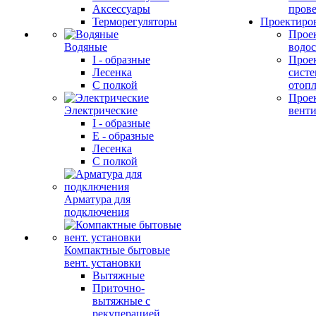
Аксессуары
прове
Терморегуляторы
Проектиро
Прое
Водяные
водо
I - образные
Прое
Лесенка
сист
С полкой
отоп
Прое
Электрические
вент
I - образные
E - образные
Лесенка
С полкой
Арматура для
подключения
Компактные бытовые
вент. установки
Вытяжные
Приточно-
вытяжные с
рекуперацией