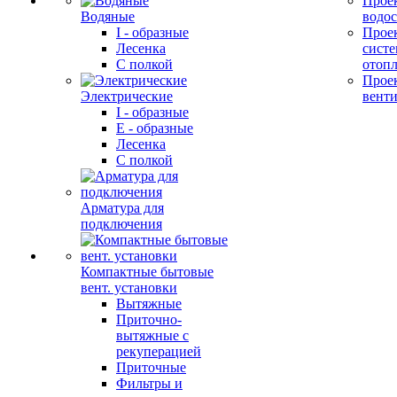
Прое
Водяные
водо
I - образные
Прое
Лесенка
сист
С полкой
отоп
Прое
Электрические
вент
I - образные
E - образные
Лесенка
С полкой
Арматура для
подключения
Компактные бытовые
вент. установки
Вытяжные
Приточно-
вытяжные с
рекуперацией
Приточные
Фильтры и