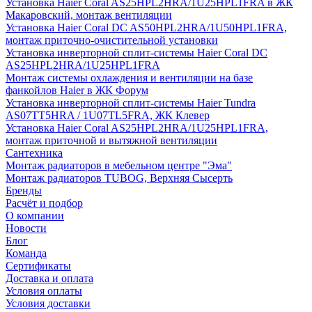
Установка Haier Coral AS25HPL2HRA/1U25HPL1FRA в ЖК
Макаровский, монтаж вентиляции
Установка Haier Coral DC AS50HPL2HRA/1U50HPL1FRA,
монтаж приточно-очистительной установки
Установка инверторной сплит-системы Haier Coral DC
AS25HPL2HRA/1U25HPL1FRA
Монтаж системы охлаждения и вентиляции на базе
фанкойлов Haier в ЖК Форум
Установка инверторной сплит-системы Haier Tundra
AS07TT5HRA / 1U07TL5FRA, ЖК Клевер
Установка Haier Coral AS25HPL2HRA/1U25HPL1FRA,
монтаж приточной и вытяжной вентиляции
Сантехника
Монтаж радиаторов в мебельном центре "Эма"
Монтаж радиаторов TUBOG, Верхняя Сысерть
Бренды
Расчёт и подбор
О компании
Новости
Блог
Команда
Сертификаты
Доставка и оплата
Условия оплаты
Условия доставки