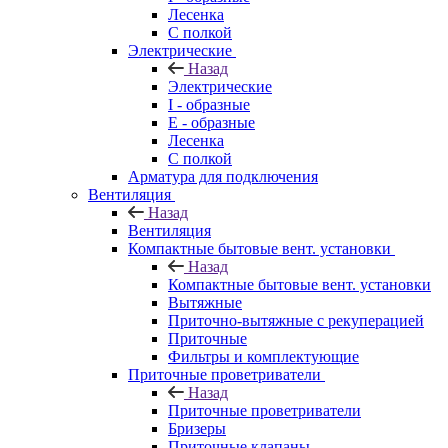
Лесенка
С полкой
Электрические
Назад
Электрические
I - образные
E - образные
Лесенка
С полкой
Арматура для подключения
Вентиляция
Назад
Вентиляция
Компактные бытовые вент. установки
Назад
Компактные бытовые вент. установки
Вытяжные
Приточно-вытяжные с рекуперацией
Приточные
Фильтры и комплектующие
Приточные проветриватели
Назад
Приточные проветриватели
Бризеры
Приточные клапаны