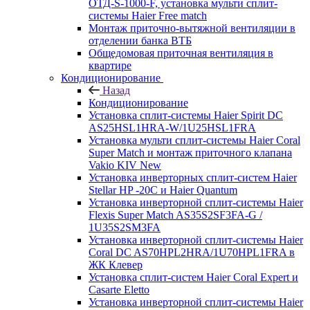
ОТД-S-1000-F, установка мульти сплит-
системы Haier Free match
Монтаж приточно-вытяжной вентиляции в
отделении банка ВТБ
Общедомовая приточная вентиляция в
квартире
Кондиционирование
Назад
Кондиционирование
Установка сплит-системы Haier Spirit DC
AS25HSL1HRA-W/1U25HSL1FRA
Установка мульти сплит-системы Haier Coral
Super Match и монтаж приточного клапана
Vakio KIV New
Установка инверторных сплит-систем Haier
Stellar HP -20С и Haier Quantum
Установка инверторной сплит-системы Haier
Flexis Super Match AS35S2SF3FA-G /
1U35S2SM3FA
Установка инверторной сплит-системы Haier
Coral DC AS70HPL2HRA/1U70HPL1FRA в
ЖК Клевер
Установка сплит-систем Haier Coral Expert и
Casarte Eletto
Установка инверторной сплит-системы Haier