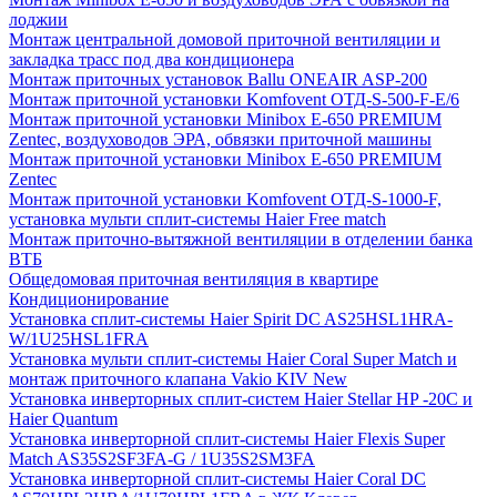
лоджии
Монтаж центральной домовой приточной вентиляции и
закладка трасс под два кондиционера
Монтаж приточных установок Ballu ONEAIR ASP-200
Монтаж приточной установки Komfovent ОТД-S-500-F-E/6
Монтаж приточной установки Minibox E-650 PREMIUM
Zentec, воздуховодов ЭРА, обвязки приточной машины
Монтаж приточной установки Minibox E-650 PREMIUM
Zentec
Монтаж приточной установки Komfovent ОТД-S-1000-F,
установка мульти сплит-системы Haier Free match
Монтаж приточно-вытяжной вентиляции в отделении банка
ВТБ
Общедомовая приточная вентиляция в квартире
Кондиционирование
Установка сплит-системы Haier Spirit DC AS25HSL1HRA-
W/1U25HSL1FRA
Установка мульти сплит-системы Haier Coral Super Match и
монтаж приточного клапана Vakio KIV New
Установка инверторных сплит-систем Haier Stellar HP -20С и
Haier Quantum
Установка инверторной сплит-системы Haier Flexis Super
Match AS35S2SF3FA-G / 1U35S2SM3FA
Установка инверторной сплит-системы Haier Coral DC