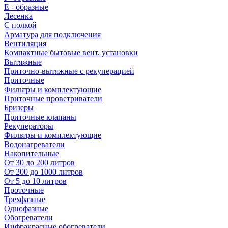
E - образные
Лесенка
С полкой
Арматура для подключения
Вентиляция
Компактные бытовые вент. установки
Вытяжные
Приточно-вытяжные с рекуперацией
Приточные
Фильтры и комплектующие
Приточные проветриватели
Бризеры
Приточные клапаны
Рекуператоры
Фильтры и комплектующие
Водонагреватели
Накопительные
От 30 до 200 литров
От 200 до 1000 литров
От 5 до 10 литров
Проточные
Трехфазные
Однофазные
Обогреватели
Инфракрасные обогреватели