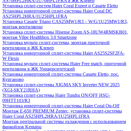
AS70HPL2HRA/1U70HPL1FRA в ЖК Клевер
Установка сплит-систем Haier Coral Expert и Casarte Eletto
Установка инверторной сплит-системы Haier Coral DC
AS25HPL2HRA/1U25HPL1FRA
Установка Casarte Triano CAS25MW1/R3 – W/G/1U25MW1/R3,
монтаж вентиляции
Установка сплит-системы Hisense Zoom AS-18UW4RMSKB01,
монтаж Vilpe Healthbox 3.0 Smartzone
Установка мульти сплит-системы, монтаж приточной
вентиляции в ЖК Клевер
Установка инверторной сплит-системы Haier AS25S2SF2FA-
W Flexis
Установка мульти сплит-системы Haier Free match, приточной
вентиляции в ЖК Университетский
Установка инверторной сплит-системы Casarte Eletto, пос.
Курганово
Установка сплит-системы XIGMA SKY Inverter NEW 2025
(XGI-SKY21RHA)
Установка сплит-системы Haier Tundra ON/OFF HSU-
09HTT103/R3
Установка инверторной сплит-системы Haier Coral On-Off
Монтаж E-650 PREMIUM Zentec, установка сплит-системы
Haier Coral AS25HPL2HRA/1U25HPL1FRA
Монтаж центральной системы охлаждения с использованием
фанкойлов Kentatsu