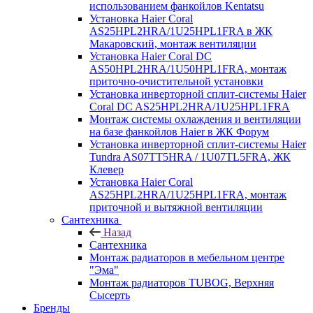
использованием фанкойлов Kentatsu
Установка Haier Coral
AS25HPL2HRA/1U25HPL1FRA в ЖК
Макаровский, монтаж вентиляции
Установка Haier Coral DC
AS50HPL2HRA/1U50HPL1FRA, монтаж
приточно-очистительной установки
Установка инверторной сплит-системы Haier
Coral DC AS25HPL2HRA/1U25HPL1FRA
Монтаж системы охлаждения и вентиляции
на базе фанкойлов Haier в ЖК Форум
Установка инверторной сплит-системы Haier
Tundra AS07TT5HRA / 1U07TL5FRA, ЖК
Клевер
Установка Haier Coral
AS25HPL2HRA/1U25HPL1FRA, монтаж
приточной и вытяжной вентиляции
Сантехника
Назад
Сантехника
Монтаж радиаторов в мебельном центре
"Эма"
Монтаж радиаторов TUBOG, Верхняя
Сысерть
Бренды