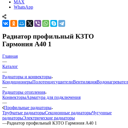
MAX
WhatsApp
Радиатор профильный КЗТО
Гармония А40 1
Главная
—
Каталог
—
Радиаторы и конвекторы
Кондиционеры
Полотенцесушители
Вентиляция
Водонагревате
—
Радиаторы отопления
Конвекторы
Арматура для подключения
—
Профильные радиаторы
Трубчатые радиаторы
Секционные радиаторы
Чугунные
радиаторы
Электрические радиаторы
—
Радиатор профильный КЗТО Гармония А40 1