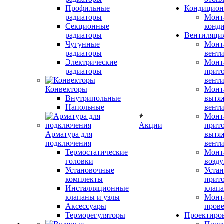
Профильные
Кондицион
радиаторы
Монт
Секционные
конд
радиаторы
Вентиляци
Чугунные
Монт
радиаторы
вент
Электрические
Монт
радиаторы
прит
вент
Конвекторы
Монт
Внутрипольные
вытя
Напольные
вент
Монт
Акции
прит
Арматура для
вытя
подключения
вент
Термостатические
Монт
головки
возду
Установочные
Устан
комплекты
прит
Инсталляционные
клап
клапаны и узлы
Монт
Аксессуары
прове
Терморегуляторы
Проектиро