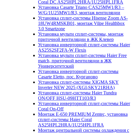
Coral DC AS25HPL2HRA/1U25HPL1FRA
Установка Casarte Triano CAS25MW1/R3 –
W/G/1U25MW1/R3, монтаж вентиляции
Установка сплит-системы Hisense Zoom AS-
18UW4RMSKB01, монтаж Vilpe Healthbox
3.0 Smartzone
Установка мульти сплит-системы, монтаж
приточной вентиляции в ЖК Клевер
Установка инверторной сплит-системы Haier
AS25S2SF2FA-W Flexis
Установка мульти сплит-системы Haier Free
match, приточной вентиляции в ЖК
Университетский
Установка инверторной сплит-системы
Casarte Eletto, пос. Курганово
Установка сплит-системы XIGMA SKY
Inverter NEW 2025 (XGI-SKY21RHA)
Установка сплит-системы Haier Tundra
ON/OFF HSU-09HTT103/R3
Установка инверторной сплит-системы Haier
Coral On-Off
Монтаж E-650 PREMIUM Zentec, установка
сплит-системы Haier Coral
AS25HPL2HRA/1U25HPL1FRA
Монтаж центральной системы охлаждения с