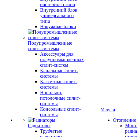
настенного типа
Внутренний блок
универсального
типа
Наружные блоки
Полупромышленные
сплит-системы
Аксессуары для
полупромышленных
сплит-систем
Канальные сплит-
системы
Кассетные сплит-
системы
Напольно-
потолочные сплит-
системы
Консольные сплит-
Услуги
системы
Отопление
Радиаторы
Монт
Трубчатые
радиа
радиаторы
отоп