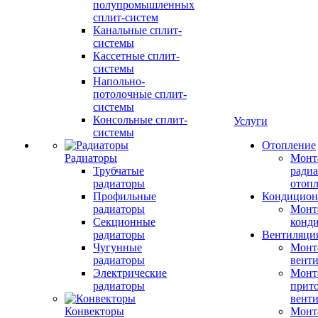
полупромышленных
сплит-систем
Канальные сплит-
системы
Кассетные сплит-
системы
Напольно-
потолочные сплит-
системы
Консольные сплит-
Услуги
системы
Отопление
Радиаторы
Монт
Трубчатые
радиа
радиаторы
отоп
Профильные
Кондицион
радиаторы
Монт
Секционные
конд
радиаторы
Вентиляци
Чугунные
Монт
радиаторы
вент
Электрические
Монт
радиаторы
прит
вент
Конвекторы
Монт