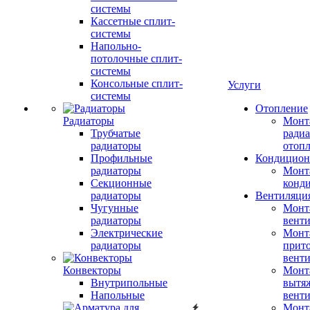
системы
Кассетные сплит-
системы
Напольно-
потолочные сплит-
системы
Консольные сплит-
Услуги
системы
Отопление
Радиаторы
Монт
Трубчатые
радиа
радиаторы
отоп
Профильные
Кондицион
радиаторы
Монт
Секционные
конд
радиаторы
Вентиляци
Чугунные
Монт
радиаторы
вент
Электрические
Монт
радиаторы
прит
вент
Конвекторы
Монт
Внутрипольные
вытя
Напольные
вент
Монт