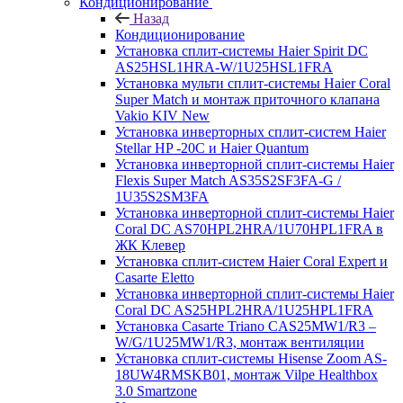
Кондиционирование
Назад
Кондиционирование
Установка сплит-системы Haier Spirit DC
AS25HSL1HRA-W/1U25HSL1FRA
Установка мульти сплит-системы Haier Coral
Super Match и монтаж приточного клапана
Vakio KIV New
Установка инверторных сплит-систем Haier
Stellar HP -20С и Haier Quantum
Установка инверторной сплит-системы Haier
Flexis Super Match AS35S2SF3FA-G /
1U35S2SM3FA
Установка инверторной сплит-системы Haier
Coral DC AS70HPL2HRA/1U70HPL1FRA в
ЖК Клевер
Установка сплит-систем Haier Coral Expert и
Casarte Eletto
Установка инверторной сплит-системы Haier
Coral DC AS25HPL2HRA/1U25HPL1FRA
Установка Casarte Triano CAS25MW1/R3 –
W/G/1U25MW1/R3, монтаж вентиляции
Установка сплит-системы Hisense Zoom AS-
18UW4RMSKB01, монтаж Vilpe Healthbox
3.0 Smartzone