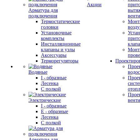
Акции
прит
Арматура для
вытя
подключения
вент
Термостатические
Монт
головки
возду
Установочные
Устан
комплекты
прит
Инсталляционные
клап
клапаны и узлы
Монт
Аксессуары
прове
Терморегуляторы
Проектиро
Прое
Водяные
водо
I - образные
Прое
Лесенка
сист
С полкой
отоп
Прое
Электрические
вент
I - образные
E - образные
Лесенка
С полкой
Арматура для