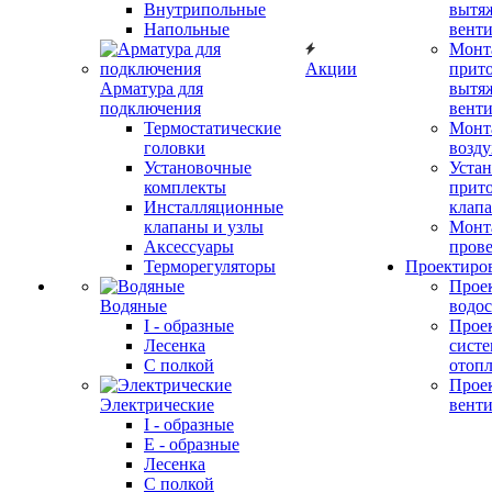
Внутрипольные
вытя
Напольные
вент
Монт
Акции
прит
Арматура для
вытя
подключения
вент
Термостатические
Монт
головки
возду
Установочные
Устан
комплекты
прит
Инсталляционные
клап
клапаны и узлы
Монт
Аксессуары
прове
Терморегуляторы
Проектиро
Прое
Водяные
водо
I - образные
Прое
Лесенка
сист
С полкой
отоп
Прое
Электрические
вент
I - образные
E - образные
Лесенка
С полкой