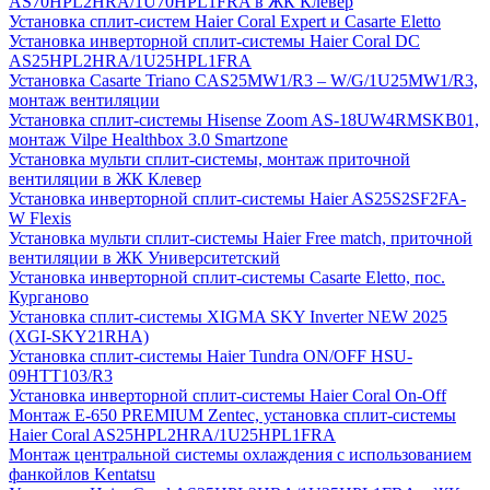
AS70HPL2HRA/1U70HPL1FRA в ЖК Клевер
Установка сплит-систем Haier Coral Expert и Casarte Eletto
Установка инверторной сплит-системы Haier Coral DC
AS25HPL2HRA/1U25HPL1FRA
Установка Casarte Triano CAS25MW1/R3 – W/G/1U25MW1/R3,
монтаж вентиляции
Установка сплит-системы Hisense Zoom AS-18UW4RMSKB01,
монтаж Vilpe Healthbox 3.0 Smartzone
Установка мульти сплит-системы, монтаж приточной
вентиляции в ЖК Клевер
Установка инверторной сплит-системы Haier AS25S2SF2FA-
W Flexis
Установка мульти сплит-системы Haier Free match, приточной
вентиляции в ЖК Университетский
Установка инверторной сплит-системы Casarte Eletto, пос.
Курганово
Установка сплит-системы XIGMA SKY Inverter NEW 2025
(XGI-SKY21RHA)
Установка сплит-системы Haier Tundra ON/OFF HSU-
09HTT103/R3
Установка инверторной сплит-системы Haier Coral On-Off
Монтаж E-650 PREMIUM Zentec, установка сплит-системы
Haier Coral AS25HPL2HRA/1U25HPL1FRA
Монтаж центральной системы охлаждения с использованием
фанкойлов Kentatsu