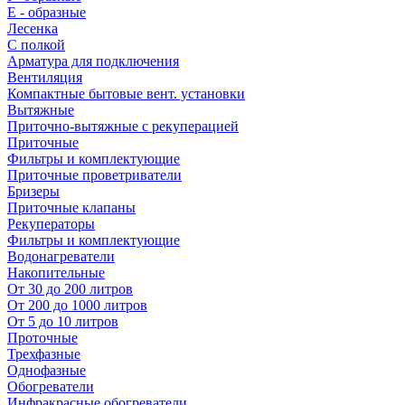
E - образные
Лесенка
С полкой
Арматура для подключения
Вентиляция
Компактные бытовые вент. установки
Вытяжные
Приточно-вытяжные с рекуперацией
Приточные
Фильтры и комплектующие
Приточные проветриватели
Бризеры
Приточные клапаны
Рекуператоры
Фильтры и комплектующие
Водонагреватели
Накопительные
От 30 до 200 литров
От 200 до 1000 литров
От 5 до 10 литров
Проточные
Трехфазные
Однофазные
Обогреватели
Инфракрасные обогреватели