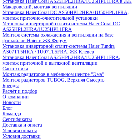
Установка Haier Coral AS25HPL2HRA/1U25HPL1FRA в ЖК
Макаровский, монтаж вентиляции
Установка Haier Coral DC AS50HPL2HRA/1U50HPL1FRA,
монтаж приточно-очистительной установки
Установка инверторной сплит-системы Haier Coral DC
AS25HPL2HRA/1U25HPL1FRA
Монтаж системы охлаждения и вентиляции на базе
фанкойлов Haier в ЖК Форум
Установка инверторной сплит-системы Haier Tundra
AS07TT5HRA / 1U07TL5FRA, ЖК Клевер
Установка Haier Coral AS25HPL2HRA/1U25HPL1FRA,
монтаж приточной и вытяжной вентиляции
Сантехника
Монтаж радиаторов в мебельном центре "Эма"
Монтаж радиаторов TUBOG, Верхняя Сысерть
Бренды
Расчёт и подбор
О компании
Новости
Блог
Команда
Сертификаты
Доставка и оплата
Условия оплаты
Условия доставки