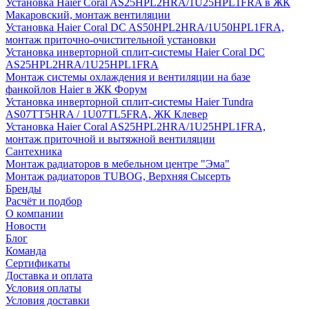
Установка Haier Coral AS25HPL2HRA/1U25HPL1FRA в ЖК
Макаровский, монтаж вентиляции
Установка Haier Coral DC AS50HPL2HRA/1U50HPL1FRA,
монтаж приточно-очистительной установки
Установка инверторной сплит-системы Haier Coral DC
AS25HPL2HRA/1U25HPL1FRA
Монтаж системы охлаждения и вентиляции на базе
фанкойлов Haier в ЖК Форум
Установка инверторной сплит-системы Haier Tundra
AS07TT5HRA / 1U07TL5FRA, ЖК Клевер
Установка Haier Coral AS25HPL2HRA/1U25HPL1FRA,
монтаж приточной и вытяжной вентиляции
Сантехника
Монтаж радиаторов в мебельном центре "Эма"
Монтаж радиаторов TUBOG, Верхняя Сысерть
Бренды
Расчёт и подбор
О компании
Новости
Блог
Команда
Сертификаты
Доставка и оплата
Условия оплаты
Условия доставки