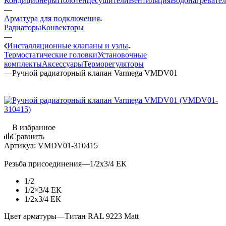
Кондиционеры
Полотенцесушители
Вентиляция
Водонагревате
—
Арматура для подключения
Радиаторы
Конвекторы
—
Инсталляционные клапаны и узлы
Термостатические головки
Установочные
комплекты
Аксессуары
Терморегуляторы
—
Ручной радиаторный клапан Varmega VMDV01
В избранное
Сравнить
Артикул:
VMDV01-310415
Резьба присоединения
—
1/2х3/4 ЕК
1/2
1/2×3/4 ЕК
1/2х3/4 ЕК
Цвет арматуры
—
Титан RAL 9223 Matt