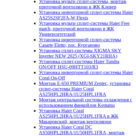
Установка мульти сплит-системы, монтаж
приточной вентиляции в ЖК Клевер
Установка инверторной сплит-системы Haier
AS25S2SF2FA-W Flexis
Установка мульти сплит-системы Haier Free
match, приточной вентиляции в ЖК
Университетский
Установка инверторной сплит-системы
Casarte Eletto, пос. Курганово
Установка сплит-системы XIGMA SKY
Inverter NEW 2025 (XGI-SKY21RHA)
Установка сплит-системы Haier Tundra
ON/OFF HSU-09HTT103/R3
Установка инверторной сплит-системы Haier
Coral On-Off
Монтаж E-650 PREMIUM Zentec, установка
сплит-системы Haier Coral
AS25HPL2HRA/1U25HPL1FRA
Монтаж центральной системы охлаждения с
использованием фанкойлов Kentatsu
Установка Haier Coral
AS25HPL2HRA/1U25HPL1FRA в ЖК
Макаровский, монтаж вентиляции
Установка Haier Coral DC
AS50HPL2HRA/1U50HPL1FRA, монтаж