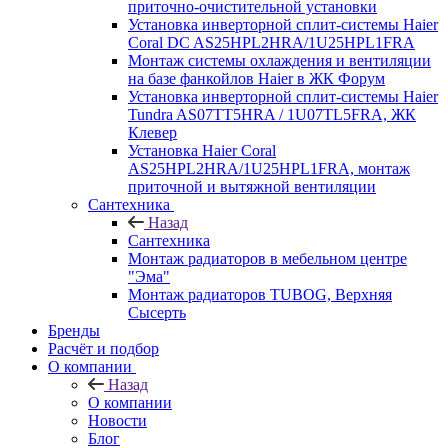
приточно-очистительной установки
Установка инверторной сплит-системы Haier
Coral DC AS25HPL2HRA/1U25HPL1FRA
Монтаж системы охлаждения и вентиляции
на базе фанкойлов Haier в ЖК Форум
Установка инверторной сплит-системы Haier
Tundra AS07TT5HRA / 1U07TL5FRA, ЖК
Клевер
Установка Haier Coral
AS25HPL2HRA/1U25HPL1FRA, монтаж
приточной и вытяжной вентиляции
Сантехника
Назад
Сантехника
Монтаж радиаторов в мебельном центре
"Эма"
Монтаж радиаторов TUBOG, Верхняя
Сысерть
Бренды
Расчёт и подбор
О компании
Назад
О компании
Новости
Блог