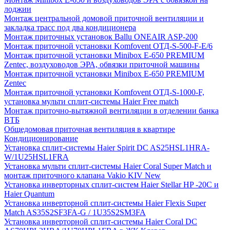
лоджии
Монтаж центральной домовой приточной вентиляции и
закладка трасс под два кондиционера
Монтаж приточных установок Ballu ONEAIR ASP-200
Монтаж приточной установки Komfovent ОТД-S-500-F-E/6
Монтаж приточной установки Minibox E-650 PREMIUM
Zentec, воздуховодов ЭРА, обвязки приточной машины
Монтаж приточной установки Minibox E-650 PREMIUM
Zentec
Монтаж приточной установки Komfovent ОТД-S-1000-F,
установка мульти сплит-системы Haier Free match
Монтаж приточно-вытяжной вентиляции в отделении банка
ВТБ
Общедомовая приточная вентиляция в квартире
Кондиционирование
Установка сплит-системы Haier Spirit DC AS25HSL1HRA-
W/1U25HSL1FRA
Установка мульти сплит-системы Haier Coral Super Match и
монтаж приточного клапана Vakio KIV New
Установка инверторных сплит-систем Haier Stellar HP -20С и
Haier Quantum
Установка инверторной сплит-системы Haier Flexis Super
Match AS35S2SF3FA-G / 1U35S2SM3FA
Установка инверторной сплит-системы Haier Coral DC