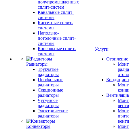
полупромышленных
сплит-систем
Канальные сплит-
системы
Кассетные сплит-
системы
Напольно-
потолочные сплит-
системы
Консольные сплит-
Услуги
системы
Отопление
Радиаторы
Монт
Трубчатые
радиа
радиаторы
отоп
Профильные
Кондицион
радиаторы
Монт
Секционные
конд
радиаторы
Вентиляци
Чугунные
Монт
радиаторы
вент
Электрические
Монт
радиаторы
прит
вент
Конвекторы
Монт