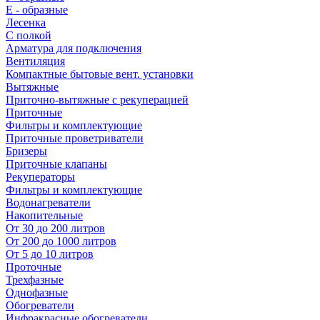
E - образные
Лесенка
С полкой
Арматура для подключения
Вентиляция
Компактные бытовые вент. установки
Вытяжные
Приточно-вытяжные с рекуперацией
Приточные
Фильтры и комплектующие
Приточные проветриватели
Бризеры
Приточные клапаны
Рекуператоры
Фильтры и комплектующие
Водонагреватели
Накопительные
От 30 до 200 литров
От 200 до 1000 литров
От 5 до 10 литров
Проточные
Трехфазные
Однофазные
Обогреватели
Инфракрасные обогреватели