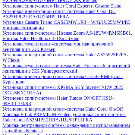
AS70HPL2HRA/1U70HPL1FRA в ЖК Клевер
Установка сплит-систем Haier Coral Expert и Casarte Eletto
Установка инверторной сплит-системы Haier Coral DC
AS25HPL2HRA/1U25HPL1FRA
Установка Casarte Triano CAS25MW1/R3 – W/G/1U25MW1/R3,
монтаж вентиляции
Установка сплит-системы Hisense Zoom AS-18UW4RMSKB01,
монтаж Vilpe Healthbox 3.0 Smartzone
Установка мульти сплит-системы, монтаж приточной
вентиляции в ЖК Клевер
Установка инверторной сплит-системы Haier AS25S2SF2FA-
W Flexis
Установка мульти сплит-системы Haier Free match, приточной
вентиляции в ЖК Университетский
Установка инверторной сплит-системы Casarte Eletto, пос.
Курганово
Установка сплит-системы XIGMA SKY Inverter NEW 2025
(XGI-SKY21RHA)
Установка сплит-системы Haier Tundra ON/OFF HSU-
09HTT103/R3
Установка инверторной сплит-системы Haier Coral On-Off
Монтаж E-650 PREMIUM Zentec, установка сплит-системы
Haier Coral AS25HPL2HRA/1U25HPL1FRA
Монтаж центральной системы охлаждения с использованием
фанкойлов Kentatsu