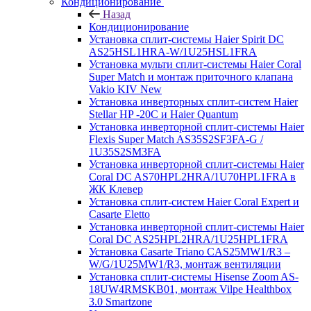
Кондиционирование
Назад
Кондиционирование
Установка сплит-системы Haier Spirit DC
AS25HSL1HRA-W/1U25HSL1FRA
Установка мульти сплит-системы Haier Coral
Super Match и монтаж приточного клапана
Vakio KIV New
Установка инверторных сплит-систем Haier
Stellar HP -20С и Haier Quantum
Установка инверторной сплит-системы Haier
Flexis Super Match AS35S2SF3FA-G /
1U35S2SM3FA
Установка инверторной сплит-системы Haier
Coral DC AS70HPL2HRA/1U70HPL1FRA в
ЖК Клевер
Установка сплит-систем Haier Coral Expert и
Casarte Eletto
Установка инверторной сплит-системы Haier
Coral DC AS25HPL2HRA/1U25HPL1FRA
Установка Casarte Triano CAS25MW1/R3 –
W/G/1U25MW1/R3, монтаж вентиляции
Установка сплит-системы Hisense Zoom AS-
18UW4RMSKB01, монтаж Vilpe Healthbox
3.0 Smartzone