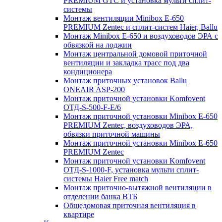
PREMIUM GTC и установка мульти сплит-
системы
Монтаж вентиляции Minibox E-650
PREMIUM Zentec и сплит-систем Haier, Ballu
Монтаж Minibox E-650 и воздуховодов ЭРА с
обвязкой на лоджии
Монтаж центральной домовой приточной
вентиляции и закладка трасс под два
кондиционера
Монтаж приточных установок Ballu
ONEAIR ASP-200
Монтаж приточной установки Komfovent
ОТД-S-500-F-E/6
Монтаж приточной установки Minibox E-650
PREMIUM Zentec, воздуховодов ЭРА,
обвязки приточной машины
Монтаж приточной установки Minibox E-650
PREMIUM Zentec
Монтаж приточной установки Komfovent
ОТД-S-1000-F, установка мульти сплит-
системы Haier Free match
Монтаж приточно-вытяжной вентиляции в
отделении банка ВТБ
Общедомовая приточная вентиляция в
квартире