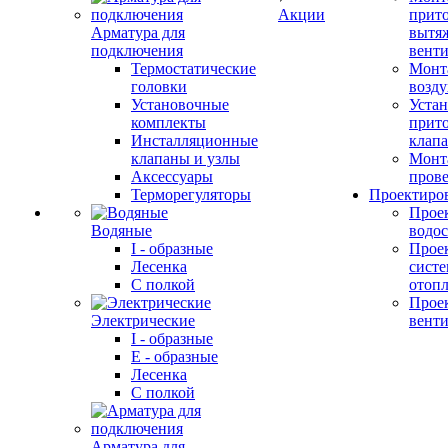
Акции
прит
Арматура для
вытя
подключения
вент
Термостатические
Монт
головки
возду
Установочные
Устан
комплекты
прит
Инсталляционные
клап
клапаны и узлы
Монт
Аксессуары
прове
Терморегуляторы
Проектиро
Прое
Водяные
водо
I - образные
Прое
Лесенка
сист
С полкой
отоп
Прое
Электрические
вент
I - образные
E - образные
Лесенка
С полкой
Арматура для