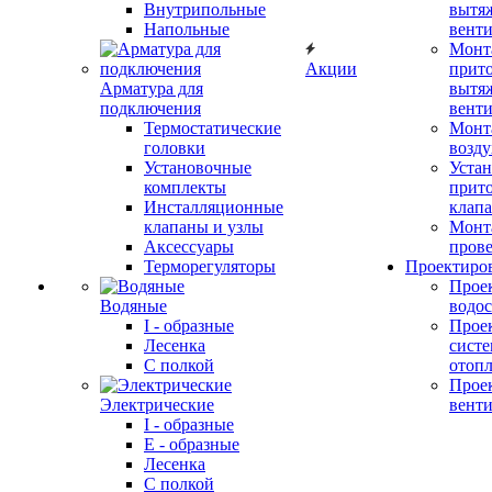
Внутрипольные
вытя
Напольные
вент
Монт
Акции
прит
Арматура для
вытя
подключения
вент
Термостатические
Монт
головки
возду
Установочные
Устан
комплекты
прит
Инсталляционные
клап
клапаны и узлы
Монт
Аксессуары
прове
Терморегуляторы
Проектиро
Прое
Водяные
водо
I - образные
Прое
Лесенка
сист
С полкой
отоп
Прое
Электрические
вент
I - образные
E - образные
Лесенка
С полкой