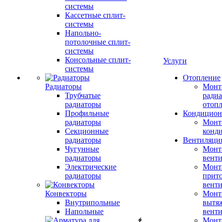
системы
Кассетные сплит-
системы
Напольно-
потолочные сплит-
системы
Консольные сплит-
Услуги
системы
Отопление
Радиаторы
Монт
Трубчатые
радиа
радиаторы
отоп
Профильные
Кондицион
радиаторы
Монт
Секционные
конд
радиаторы
Вентиляци
Чугунные
Монт
радиаторы
вент
Электрические
Монт
радиаторы
прит
вент
Конвекторы
Монт
Внутрипольные
вытя
Напольные
вент
Монт