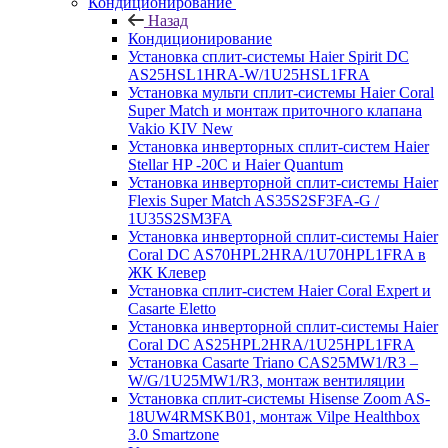
Кондиционирование
Назад
Кондиционирование
Установка сплит-системы Haier Spirit DC
AS25HSL1HRA-W/1U25HSL1FRA
Установка мульти сплит-системы Haier Coral
Super Match и монтаж приточного клапана
Vakio KIV New
Установка инверторных сплит-систем Haier
Stellar HP -20С и Haier Quantum
Установка инверторной сплит-системы Haier
Flexis Super Match AS35S2SF3FA-G /
1U35S2SM3FA
Установка инверторной сплит-системы Haier
Coral DC AS70HPL2HRA/1U70HPL1FRA в
ЖК Клевер
Установка сплит-систем Haier Coral Expert и
Casarte Eletto
Установка инверторной сплит-системы Haier
Coral DC AS25HPL2HRA/1U25HPL1FRA
Установка Casarte Triano CAS25MW1/R3 –
W/G/1U25MW1/R3, монтаж вентиляции
Установка сплит-системы Hisense Zoom AS-
18UW4RMSKB01, монтаж Vilpe Healthbox
3.0 Smartzone