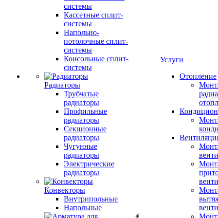
системы
Кассетные сплит-
системы
Напольно-
потолочные сплит-
системы
Консольные сплит-
Услуги
системы
Отопление
Радиаторы
Монт
Трубчатые
радиа
радиаторы
отоп
Профильные
Кондицион
радиаторы
Монт
Секционные
конд
радиаторы
Вентиляци
Чугунные
Монт
радиаторы
вент
Электрические
Монт
радиаторы
прит
вент
Конвекторы
Монт
Внутрипольные
вытя
Напольные
вент
Монт