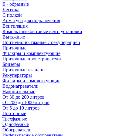
E - образные
Лесенка
С полкой
Арматура для подключения
Вентиляция
Компактные бытовые вент. установки
Вытяжные
Приточно-вытяжные с рекуперацией
Приточные
Фильтры и комплектующие
Приточные проветриватели
Бризеры
Приточные клапаны
Рекуператоры
Фильтры и комплектующие
Водонагреватели
Накопительные
От 30 до 200 литров
От 200 до 1000 литров
От 5 до 10 литров
Проточные
Трехфазные
Однофазные
Обогреватели
Инфракрасные обогреватели