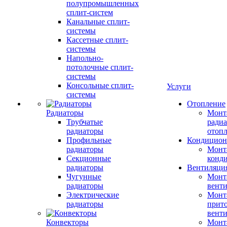
полупромышленных
сплит-систем
Канальные сплит-
системы
Кассетные сплит-
системы
Напольно-
потолочные сплит-
системы
Консольные сплит-
Услуги
системы
Отопление
Радиаторы
Монт
Трубчатые
радиа
радиаторы
отоп
Профильные
Кондицион
радиаторы
Монт
Секционные
конд
радиаторы
Вентиляци
Чугунные
Монт
радиаторы
вент
Электрические
Монт
радиаторы
прит
вент
Конвекторы
Монт