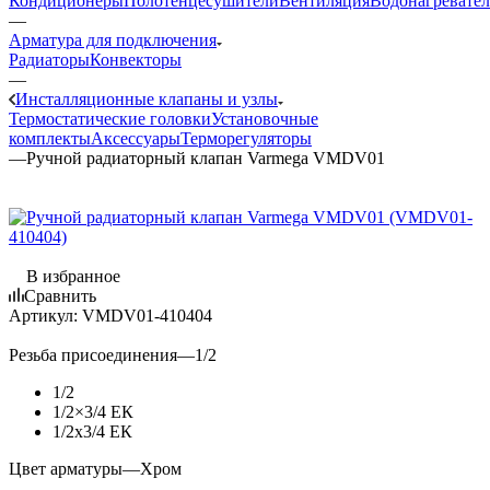
Кондиционеры
Полотенцесушители
Вентиляция
Водонагревате
—
Арматура для подключения
Радиаторы
Конвекторы
—
Инсталляционные клапаны и узлы
Термостатические головки
Установочные
комплекты
Аксессуары
Терморегуляторы
—
Ручной радиаторный клапан Varmega VMDV01
В избранное
Сравнить
Артикул:
VMDV01-410404
Резьба присоединения
—
1/2
1/2
1/2×3/4 ЕК
1/2х3/4 ЕК
Цвет арматуры
—
Хром