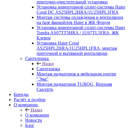
приточно-очистительной установки
Установка инверторной сплит-системы Haier
Coral DC AS25HPL2HRA/1U25HPL1FRA
Монтаж системы охлаждения и вентиляции
на базе фанкойлов Haier в ЖК Форум
Установка инверторной сплит-системы Haier
Tundra AS07TT5HRA / 1U07TL5FRA, ЖК
Клевер
Установка Haier Coral
AS25HPL2HRA/1U25HPL1FRA, монтаж
приточной и вытяжной вентиляции
Сантехника
Назад
Сантехника
Монтаж радиаторов в мебельном центре
"Эма"
Монтаж радиаторов TUBOG, Верхняя
Сысерть
Бренды
Расчёт и подбор
О компании
Назад
О компании
Новости
Блог