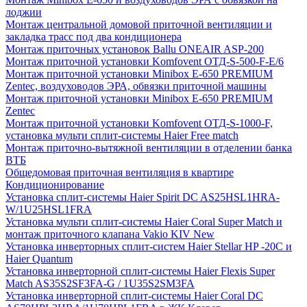
лоджии
Монтаж центральной домовой приточной вентиляции и
закладка трасс под два кондиционера
Монтаж приточных установок Ballu ONEAIR ASP-200
Монтаж приточной установки Komfovent ОТД-S-500-F-E/6
Монтаж приточной установки Minibox E-650 PREMIUM
Zentec, воздуховодов ЭРА, обвязки приточной машины
Монтаж приточной установки Minibox E-650 PREMIUM
Zentec
Монтаж приточной установки Komfovent ОТД-S-1000-F,
установка мульти сплит-системы Haier Free match
Монтаж приточно-вытяжной вентиляции в отделении банка
ВТБ
Общедомовая приточная вентиляция в квартире
Кондиционирование
Установка сплит-системы Haier Spirit DC AS25HSL1HRA-
W/1U25HSL1FRA
Установка мульти сплит-системы Haier Coral Super Match и
монтаж приточного клапана Vakio KIV New
Установка инверторных сплит-систем Haier Stellar HP -20С и
Haier Quantum
Установка инверторной сплит-системы Haier Flexis Super
Match AS35S2SF3FA-G / 1U35S2SM3FA
Установка инверторной сплит-системы Haier Coral DC