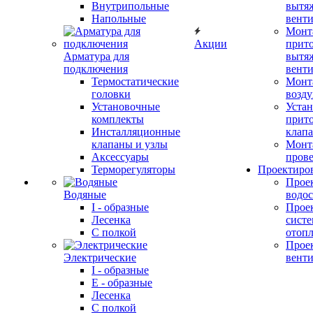
Внутрипольные
вытя
Напольные
вент
Монт
Акции
прит
Арматура для
вытя
подключения
вент
Термостатические
Монт
головки
возду
Установочные
Устан
комплекты
прит
Инсталляционные
клап
клапаны и узлы
Монт
Аксессуары
прове
Терморегуляторы
Проектиро
Прое
Водяные
водо
I - образные
Прое
Лесенка
сист
С полкой
отоп
Прое
Электрические
вент
I - образные
E - образные
Лесенка
С полкой