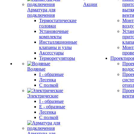
Акции
прит
Арматура для
вытя
подключения
вент
Термостатические
Монт
головки
возду
Установочные
Устан
комплекты
прит
Инсталляционные
клап
клапаны и узлы
Монт
Аксессуары
прове
Терморегуляторы
Проектиро
Прое
Водяные
водо
I - образные
Прое
Лесенка
сист
С полкой
отоп
Прое
Электрические
вент
I - образные
E - образные
Лесенка
С полкой
Арматура для