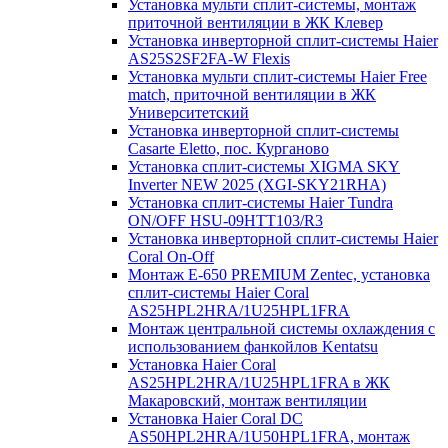
Установка мульти сплит-системы, монтаж
приточной вентиляции в ЖК Клевер
Установка инверторной сплит-системы Haier
AS25S2SF2FA-W Flexis
Установка мульти сплит-системы Haier Free
match, приточной вентиляции в ЖК
Университетский
Установка инверторной сплит-системы
Casarte Eletto, пос. Курганово
Установка сплит-системы XIGMA SKY
Inverter NEW 2025 (XGI-SKY21RHA)
Установка сплит-системы Haier Tundra
ON/OFF HSU-09HTT103/R3
Установка инверторной сплит-системы Haier
Coral On-Off
Монтаж E-650 PREMIUM Zentec, установка
сплит-системы Haier Coral
AS25HPL2HRA/1U25HPL1FRA
Монтаж центральной системы охлаждения с
использованием фанкойлов Kentatsu
Установка Haier Coral
AS25HPL2HRA/1U25HPL1FRA в ЖК
Макаровский, монтаж вентиляции
Установка Haier Coral DC
AS50HPL2HRA/1U50HPL1FRA, монтаж