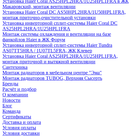
Установка Haier Coral AS25HPL2HRA/1U25HPL1FRA в ЖК
Макаровский, монтаж вентиляции
Установка Haier Coral DC AS50HPL2HRA/1U50HPL1FRA,
монтаж приточно-очистительной установки
Установка инверторной сплит-системы Haier Coral DC
AS25HPL2HRA/1U25HPL1FRA
Монтаж системы охлаждения и вентиляции на базе
фанкойлов Haier в ЖК Форум
Установка инверторной сплит-системы Haier Tundra
AS07TT5HRA / 1U07TL5FRA, ЖК Клевер
Установка Haier Coral AS25HPL2HRA/1U25HPL1FRA,
монтаж приточной и вытяжной вентиляции
Сантехника
Монтаж радиаторов в мебельном центре "Эма"
Монтаж радиаторов TUBOG, Верхняя Сысерть
Бренды
Расчёт и подбор
О компании
Новости
Блог
Команда
Сертификаты
Доставка и оплата
Условия оплаты
Условия доставки