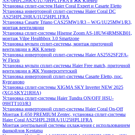
AS70HPL2HRA/1U70HPL1FRA в ЖК Клевер
Установка сплит-систем Haier Coral Expert и Casarte Eletto
Установка инверторной сплит-системы Haier Coral DC
AS25HPL2HRA/1U25HPL1FRA
Установка Casarte Triano CAS25MW1/R3 – W/G/1U25MW1/R3,
монтаж вентиляции
Установка сплит-системы Hisense Zoom AS-18UW4RMSKB01,
монтаж Vilpe Healthbox 3.0 Smartzone
Установка мульти сплит-системы, монтаж приточной
вентиляции в ЖК Клевер
Установка инверторной сплит-системы Haier AS25S2SF2FA-
W Flexis
Установка мульти сплит-системы Haier Free match, приточной
вентиляции в ЖК Университетский
Установка инверторной сплит-системы Casarte Eletto, пос.
Курганово
Установка сплит-системы XIGMA SKY Inverter NEW 2025
(XGI-SKY21RHA)
Установка сплит-системы Haier Tundra ON/OFF HSU-
09HTT103/R3
Установка инверторной сплит-системы Haier Coral On-Off
Монтаж E-650 PREMIUM Zentec, установка сплит-системы
Haier Coral AS25HPL2HRA/1U25HPL1FRA
Монтаж центральной системы охлаждения с использованием
фанкойлов Kentatsu