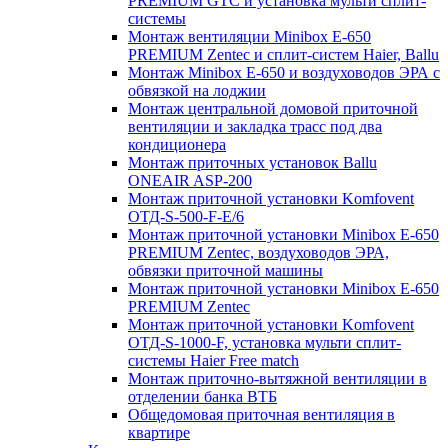
PREMIUM GTC и установка мульти сплит-
системы
Монтаж вентиляции Minibox E-650
PREMIUM Zentec и сплит-систем Haier, Ballu
Монтаж Minibox E-650 и воздуховодов ЭРА с
обвязкой на лоджии
Монтаж центральной домовой приточной
вентиляции и закладка трасс под два
кондиционера
Монтаж приточных установок Ballu
ONEAIR ASP-200
Монтаж приточной установки Komfovent
ОТД-S-500-F-E/6
Монтаж приточной установки Minibox E-650
PREMIUM Zentec, воздуховодов ЭРА,
обвязки приточной машины
Монтаж приточной установки Minibox E-650
PREMIUM Zentec
Монтаж приточной установки Komfovent
ОТД-S-1000-F, установка мульти сплит-
системы Haier Free match
Монтаж приточно-вытяжной вентиляции в
отделении банка ВТБ
Общедомовая приточная вентиляция в
квартире