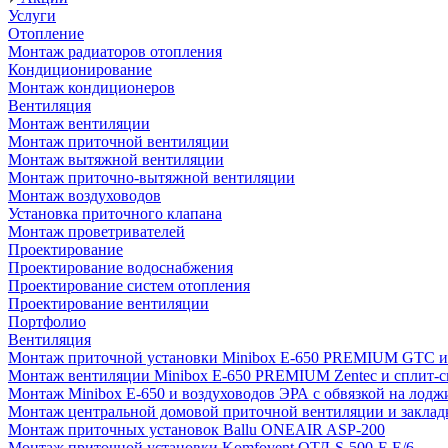
Услуги
Отопление
Монтаж радиаторов отопления
Кондиционирование
Монтаж кондиционеров
Вентиляция
Монтаж вентиляции
Монтаж приточной вентиляции
Монтаж вытяжной вентиляции
Монтаж приточно-вытяжной вентиляции
Монтаж воздуховодов
Установка приточного клапана
Монтаж проветривателей
Проектирование
Проектирование водоснабжения
Проектирование систем отопления
Проектирование вентиляции
Портфолио
Вентиляция
Монтаж приточной установки Minibox E-650 PREMIUM GTC и 
Монтаж вентиляции Minibox E-650 PREMIUM Zentec и сплит-сис
Монтаж Minibox E-650 и воздуховодов ЭРА с обвязкой на лодж
Монтаж центральной домовой приточной вентиляции и закладк
Монтаж приточных установок Ballu ONEAIR ASP-200
Монтаж приточной установки Komfovent ОТД-S-500-F-E/6