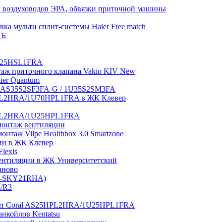
 воздуховодов ЭРА, обвязки приточной машины
ка мульти сплит-системы Haier Free match
ТБ
1U25HSL1FRA
нтаж приточного клапана Vakio KIV New
aier Quantum
tch AS35S2SF3FA-G / 1U35S2SM3FA
0HPL2HRA/1U70HPL1FRA в ЖК Клевер
5HPL2HRA/1U25HPL1FRA
монтаж вентиляции
таж Vilpe Healthbox 3.0 Smartzone
ии в ЖК Клевер
lexis
 вентиляции в ЖК Университетский
аново
GI-SKY21RHA)
3/R3
aier Coral AS25HPL2HRA/1U25HPL1FRA
нкойлов Kentatsu