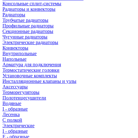
Консольные сплит-системы
Радиаторы и конвекторы
Радиаторы
Трубчатые радиаторы
Профильные радиаторы
Секционные радиаторы
Чугунные радиаторы
Электрические радиаторы
Конвекторы
Внутрипольные
Напольные
Арматура для подключения
Термостатические головки
Установочные комплекты
Инсталляционные клапаны и узлы
Аксессуары
Терморегуляторы
Полотенцесушители
Водяные
I - образные
Лесенка
С полкой
Электрические
I - образные
E - образные