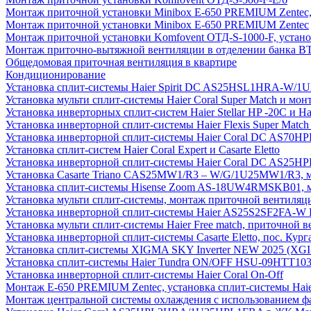
Монтаж приточной установки Minibox E-650 PREMIUM Zentec,
Монтаж приточной установки Minibox E-650 PREMIUM Zentec
Монтаж приточной установки Komfovent ОТД-S-1000-F, установ
Монтаж приточно-вытяжной вентиляции в отделении банка В
Общедомовая приточная вентиляция в квартире
Кондиционирование
Установка сплит-системы Haier Spirit DC AS25HSL1HRA-W/
Установка мульти сплит-системы Haier Coral Super Match и мо
Установка инверторных сплит-систем Haier Stellar HP -20С и H
Установка инверторной сплит-системы Haier Flexis Super Ma
Установка инверторной сплит-системы Haier Coral DC AS7
Установка сплит-систем Haier Coral Expert и Casarte Eletto
Установка инверторной сплит-системы Haier Coral DC AS2
Установка Casarte Triano CAS25MW1/R3 – W/G/1U25MW1/R3, 
Установка сплит-системы Hisense Zoom AS-18UW4RMSKB01, мон
Установка мульти сплит-системы, монтаж приточной вентиляц
Установка инверторной сплит-системы Haier AS25S2SF2FA-W F
Установка мульти сплит-системы Haier Free match, приточной
Установка инверторной сплит-системы Casarte Eletto, пос. Кург
Установка сплит-системы XIGMA SKY Inverter NEW 2025 (X
Установка сплит-системы Haier Tundra ON/OFF HSU-09HTT10
Установка инверторной сплит-системы Haier Coral On-Off
Монтаж E-650 PREMIUM Zentec, установка сплит-системы H
Монтаж центральной системы охлаждения с использованием фа