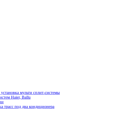
установка мульти сплит-системы
тем Haier, Ballu
ии
а трасс под два кондиционера