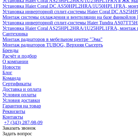
Установка Haier Coral AS25HPL2HRA/1U25HPL1FRA в ЖК Мак
Установка Haier Coral DC AS50HPL2HRA/1U50HPL1FRA, монт
Установка инверторной сплит-системы Haier Coral DC AS2
Монтаж системы охлаждения и вентиляции на базе фанкойлов
Установка инверторной сплит-системы Haier Tundra AS07TT
Установка Haier Coral AS25HPL2HRA/1U25HPL1FRA, монтаж 
Сантехника
Монтаж радиаторов в мебельном центре "Эма"
Монтаж радиаторов TUBOG, Верхняя Сысерть
Бренды
Расчёт и подбор
О компании
Новости
Блог
Команда
Сертификаты
Доставка и оплата
Условия оплаты
Условия доставки
Гарантия на товар
Реквизиты
Контакты
+7 (343) 287-98-09
Заказать звонок
Задать вопрос