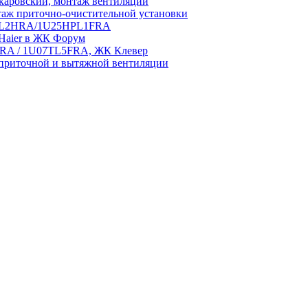
аровский, монтаж вентиляции
аж приточно-очистительной установки
5HPL2HRA/1U25HPL1FRA
 Haier в ЖК Форум
5HRA / 1U07TL5FRA, ЖК Клевер
приточной и вытяжной вентиляции