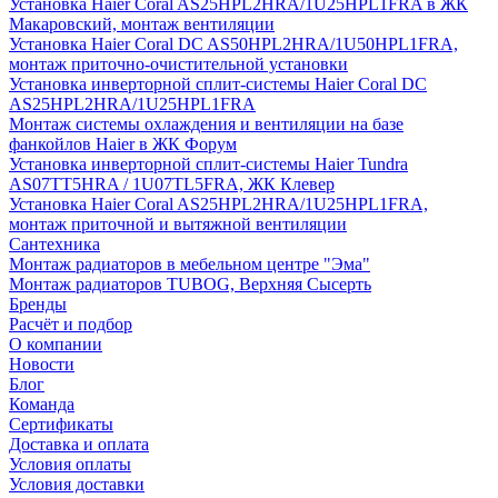
Установка Haier Coral AS25HPL2HRA/1U25HPL1FRA в ЖК
Макаровский, монтаж вентиляции
Установка Haier Coral DC AS50HPL2HRA/1U50HPL1FRA,
монтаж приточно-очистительной установки
Установка инверторной сплит-системы Haier Coral DC
AS25HPL2HRA/1U25HPL1FRA
Монтаж системы охлаждения и вентиляции на базе
фанкойлов Haier в ЖК Форум
Установка инверторной сплит-системы Haier Tundra
AS07TT5HRA / 1U07TL5FRA, ЖК Клевер
Установка Haier Coral AS25HPL2HRA/1U25HPL1FRA,
монтаж приточной и вытяжной вентиляции
Сантехника
Монтаж радиаторов в мебельном центре "Эма"
Монтаж радиаторов TUBOG, Верхняя Сысерть
Бренды
Расчёт и подбор
О компании
Новости
Блог
Команда
Сертификаты
Доставка и оплата
Условия оплаты
Условия доставки