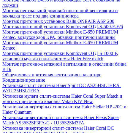
лоджии
Монтаж центральной домовой приточной вентиляции и
закладка трасс под два кондиционера
Монтаж приточных установок Ballu ONEAIR ASP-200
Монтаж приточной установки Komfovent ОТД-S-500-F-E/6
Монтаж приточной установки Minibox E-650 PREMIUM
Zentec, воздуховодов ЭРА, обвязки приточной машины
Монтаж приточной установки Minibox E-650 PREMIUM
Zentec
Монтаж приточной установки Komfovent ОТД-S-1000-F,
установка мульти сплит-системы Haier Free match
Монтаж приточно-вытяжной вентиляции в отделении банка
ВТБ
Общедомовая приточная вентиляция в квартире
Кондиционирование
Установка сплит-системы Haier Spirit DC AS25HSL1HRA-
W/1U25HSL1FRA
Установка мульти сплит-системы Haier Coral Super Match и
монтаж приточного клапана Vakio KIV New
Установка инверторных сплит-систем Haier Stellar HP -20С и
Haier Quantum
Установка инверторной сплит-системы Haier Flexis Super
Match AS35S2SF3FA-G / 1U35S2SM3FA
Установка инверторной сплит-системы Haier Coral DC