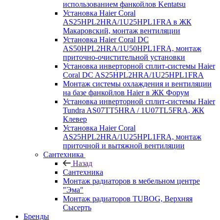
использованием фанкойлов Kentatsu
Установка Haier Coral
AS25HPL2HRA/1U25HPL1FRA в ЖК
Макаровский, монтаж вентиляции
Установка Haier Coral DC
AS50HPL2HRA/1U50HPL1FRA, монтаж
приточно-очистительной установки
Установка инверторной сплит-системы Haier
Coral DC AS25HPL2HRA/1U25HPL1FRA
Монтаж системы охлаждения и вентиляции
на базе фанкойлов Haier в ЖК Форум
Установка инверторной сплит-системы Haier
Tundra AS07TT5HRA / 1U07TL5FRA, ЖК
Клевер
Установка Haier Coral
AS25HPL2HRA/1U25HPL1FRA, монтаж
приточной и вытяжной вентиляции
Сантехника
Назад
Сантехника
Монтаж радиаторов в мебельном центре
"Эма"
Монтаж радиаторов TUBOG, Верхняя
Сысерть
Бренды