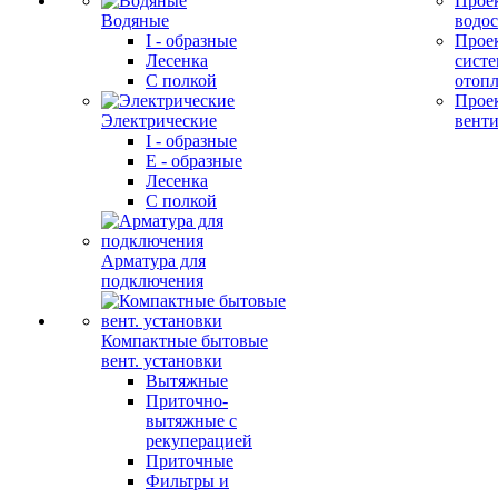
Прое
Водяные
водо
I - образные
Прое
Лесенка
сист
С полкой
отоп
Прое
Электрические
вент
I - образные
E - образные
Лесенка
С полкой
Арматура для
подключения
Компактные бытовые
вент. установки
Вытяжные
Приточно-
вытяжные с
рекуперацией
Приточные
Фильтры и