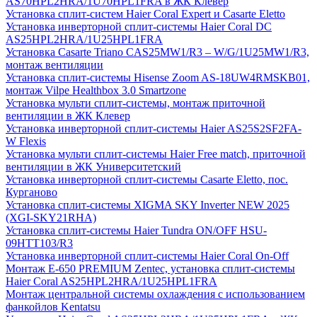
AS70HPL2HRA/1U70HPL1FRA в ЖК Клевер
Установка сплит-систем Haier Coral Expert и Casarte Eletto
Установка инверторной сплит-системы Haier Coral DC
AS25HPL2HRA/1U25HPL1FRA
Установка Casarte Triano CAS25MW1/R3 – W/G/1U25MW1/R3,
монтаж вентиляции
Установка сплит-системы Hisense Zoom AS-18UW4RMSKB01,
монтаж Vilpe Healthbox 3.0 Smartzone
Установка мульти сплит-системы, монтаж приточной
вентиляции в ЖК Клевер
Установка инверторной сплит-системы Haier AS25S2SF2FA-
W Flexis
Установка мульти сплит-системы Haier Free match, приточной
вентиляции в ЖК Университетский
Установка инверторной сплит-системы Casarte Eletto, пос.
Курганово
Установка сплит-системы XIGMA SKY Inverter NEW 2025
(XGI-SKY21RHA)
Установка сплит-системы Haier Tundra ON/OFF HSU-
09HTT103/R3
Установка инверторной сплит-системы Haier Coral On-Off
Монтаж E-650 PREMIUM Zentec, установка сплит-системы
Haier Coral AS25HPL2HRA/1U25HPL1FRA
Монтаж центральной системы охлаждения с использованием
фанкойлов Kentatsu