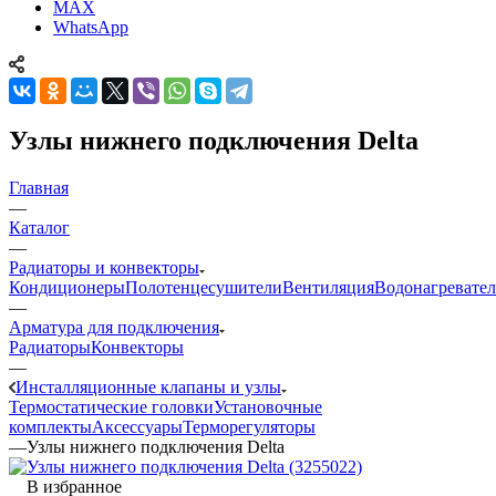
MAX
WhatsApp
Узлы нижнего подключения Delta
Главная
—
Каталог
—
Радиаторы и конвекторы
Кондиционеры
Полотенцесушители
Вентиляция
Водонагревате
—
Арматура для подключения
Радиаторы
Конвекторы
—
Инсталляционные клапаны и узлы
Термостатические головки
Установочные
комплекты
Аксессуары
Терморегуляторы
—
Узлы нижнего подключения Delta
В избранное