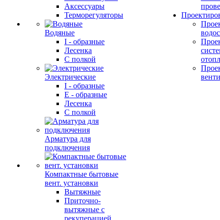
Аксессуары
прове
Терморегуляторы
Проектиро
Прое
Водяные
водо
I - образные
Прое
Лесенка
сист
С полкой
отоп
Прое
Электрические
вент
I - образные
E - образные
Лесенка
С полкой
Арматура для
подключения
Компактные бытовые
вент. установки
Вытяжные
Приточно-
вытяжные с
рекуперацией