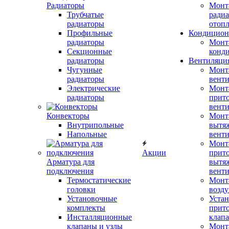
Радиаторы
Монт
Трубчатые
радиа
радиаторы
отоп
Профильные
Кондицион
радиаторы
Монт
Секционные
конд
радиаторы
Вентиляци
Чугунные
Монт
радиаторы
вент
Электрические
Монт
радиаторы
прит
вент
Конвекторы
Монт
Внутрипольные
вытя
Напольные
вент
Монт
Акции
прит
Арматура для
вытя
подключения
вент
Термостатические
Монт
головки
возду
Установочные
Устан
комплекты
прит
Инсталляционные
клап
клапаны и узлы
Монт