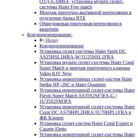
ОТД-S-1000-F, установка мульти сплит-
системы Haier Free match
Монтаж приточно-вытяжной вентиляции в
отделении банка ВТБ
Общедомовая приточная вентиляция в
квартире
Кондиционирование
Назад
Кондиционирование
Установка сплит-системы Haier Spirit DC
AS25HSL1HRA-W/1U25HSL1FRA
Установка мульти сплит-системы Haier Coral
Super Match и монтаж приточного клапана
Vakio KIV New
Установка инверторных сплит-систем Haier
Stellar HP -20С и Haier Quantum
Установка инверторной сплит-системы Haier
Flexis Super Match AS35S2SF3FA-G /
1U35S2SM3FA
Установка инверторной сплит-системы Haier
Coral DC AS70HPL2HRA/1U70HPL1FRA в
ЖК Клевер
Установка сплит-систем Haier Coral Expert и
Casarte Eletto
Установка инверторной сплит-системы Haier