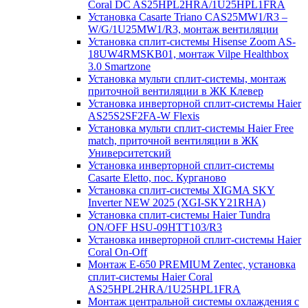
Coral DC AS25HPL2HRA/1U25HPL1FRA
Установка Casarte Triano CAS25MW1/R3 –
W/G/1U25MW1/R3, монтаж вентиляции
Установка сплит-системы Hisense Zoom AS-
18UW4RMSKB01, монтаж Vilpe Healthbox
3.0 Smartzone
Установка мульти сплит-системы, монтаж
приточной вентиляции в ЖК Клевер
Установка инверторной сплит-системы Haier
AS25S2SF2FA-W Flexis
Установка мульти сплит-системы Haier Free
match, приточной вентиляции в ЖК
Университетский
Установка инверторной сплит-системы
Casarte Eletto, пос. Курганово
Установка сплит-системы XIGMA SKY
Inverter NEW 2025 (XGI-SKY21RHA)
Установка сплит-системы Haier Tundra
ON/OFF HSU-09HTT103/R3
Установка инверторной сплит-системы Haier
Coral On-Off
Монтаж E-650 PREMIUM Zentec, установка
сплит-системы Haier Coral
AS25HPL2HRA/1U25HPL1FRA
Монтаж центральной системы охлаждения с