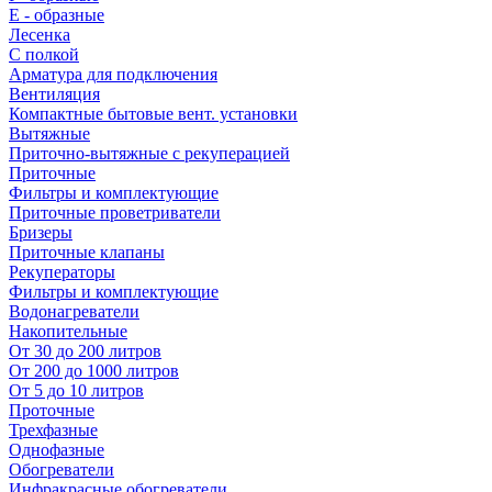
E - образные
Лесенка
С полкой
Арматура для подключения
Вентиляция
Компактные бытовые вент. установки
Вытяжные
Приточно-вытяжные с рекуперацией
Приточные
Фильтры и комплектующие
Приточные проветриватели
Бризеры
Приточные клапаны
Рекуператоры
Фильтры и комплектующие
Водонагреватели
Накопительные
От 30 до 200 литров
От 200 до 1000 литров
От 5 до 10 литров
Проточные
Трехфазные
Однофазные
Обогреватели
Инфракрасные обогреватели