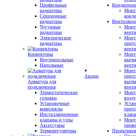
Профильные
Кондицион
радиаторы
Монт
Секционные
конд
радиаторы
Вентиляци
Чугунные
Монт
радиаторы
вент
Электрические
Монт
радиаторы
прит
вент
Конвекторы
Монт
Внутрипольные
вытя
Напольные
вент
Монт
Акции
прит
Арматура для
вытя
подключения
вент
Термостатические
Монт
головки
возду
Установочные
Устан
комплекты
прит
Инсталляционные
клап
клапаны и узлы
Монт
Аксессуары
прове
Терморегуляторы
Проектиро