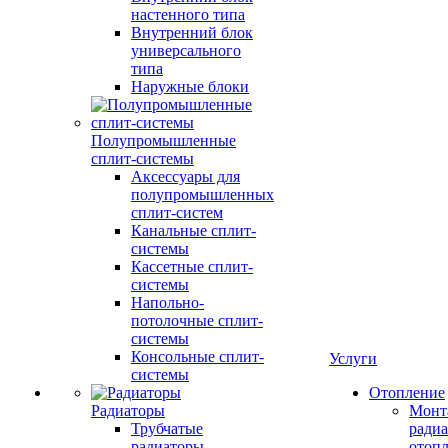
настенного типа
Внутренний блок
универсального
типа
Наружные блоки
Полупромышленные
сплит-системы
Аксессуары для
полупромышленных
сплит-систем
Канальные сплит-
системы
Кассетные сплит-
системы
Напольно-
потолочные сплит-
системы
Консольные сплит-
Услуги
системы
Отопление
Радиаторы
Монт
Трубчатые
радиа
радиаторы
отоп