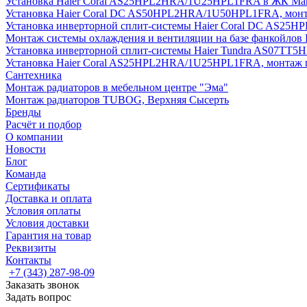
Установка Haier Coral AS25HPL2HRA/1U25HPL1FRA в ЖК Мак
Установка Haier Coral DC AS50HPL2HRA/1U50HPL1FRA, монт
Установка инверторной сплит-системы Haier Coral DC AS2
Монтаж системы охлаждения и вентиляции на базе фанкойлов
Установка инверторной сплит-системы Haier Tundra AS07TT
Установка Haier Coral AS25HPL2HRA/1U25HPL1FRA, монтаж 
Сантехника
Монтаж радиаторов в мебельном центре "Эма"
Монтаж радиаторов TUBOG, Верхняя Сысерть
Бренды
Расчёт и подбор
О компании
Новости
Блог
Команда
Сертификаты
Доставка и оплата
Условия оплаты
Условия доставки
Гарантия на товар
Реквизиты
Контакты
+7 (343) 287-98-09
Заказать звонок
Задать вопрос