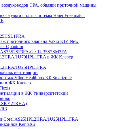
 воздуховодов ЭРА, обвязки приточной машины
ка мульти сплит-системы Haier Free match
ТБ
1U25HSL1FRA
нтаж приточного клапана Vakio KIV New
aier Quantum
tch AS35S2SF3FA-G / 1U35S2SM3FA
0HPL2HRA/1U70HPL1FRA в ЖК Клевер
5HPL2HRA/1U25HPL1FRA
монтаж вентиляции
таж Vilpe Healthbox 3.0 Smartzone
ии в ЖК Клевер
lexis
 вентиляции в ЖК Университетский
аново
GI-SKY21RHA)
3/R3
aier Coral AS25HPL2HRA/1U25HPL1FRA
нкойлов Kentatsu