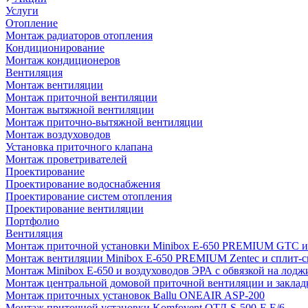
Услуги
Отопление
Монтаж радиаторов отопления
Кондиционирование
Монтаж кондиционеров
Вентиляция
Монтаж вентиляции
Монтаж приточной вентиляции
Монтаж вытяжной вентиляции
Монтаж приточно-вытяжной вентиляции
Монтаж воздуховодов
Установка приточного клапана
Монтаж проветривателей
Проектирование
Проектирование водоснабжения
Проектирование систем отопления
Проектирование вентиляции
Портфолио
Вентиляция
Монтаж приточной установки Minibox E-650 PREMIUM GTC и 
Монтаж вентиляции Minibox E-650 PREMIUM Zentec и сплит-сис
Монтаж Minibox E-650 и воздуховодов ЭРА с обвязкой на лодж
Монтаж центральной домовой приточной вентиляции и закладк
Монтаж приточных установок Ballu ONEAIR ASP-200
Монтаж приточной установки Komfovent ОТД-S-500-F-E/6