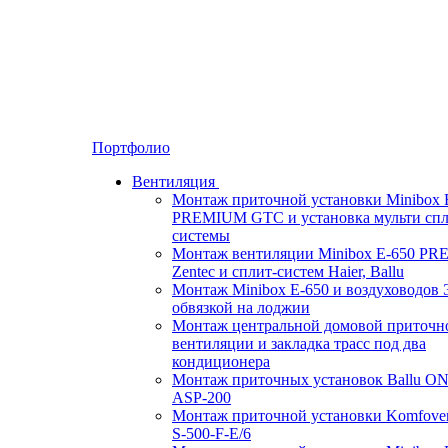
Портфолио
Вентиляция
Монтаж приточной установки Minibox 
PREMIUM GTC и установка мульти спл
системы
Монтаж вентиляции Minibox E-650 P
Zentec и сплит-систем Haier, Ballu
Монтаж Minibox E-650 и воздуховодов 
обвязкой на лоджии
Монтаж центральной домовой приточн
вентиляции и закладка трасс под два
кондиционера
Монтаж приточных установок Ballu O
ASP-200
Монтаж приточной установки Komfove
S-500-F-E/6