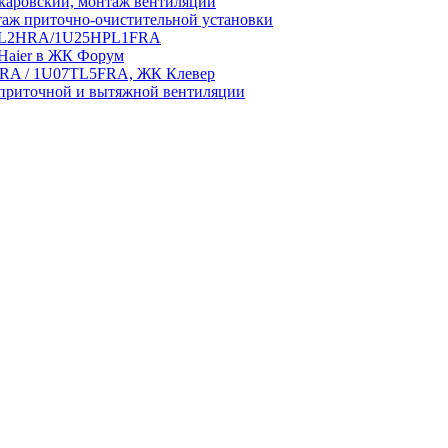
аровский, монтаж вентиляции
аж приточно-очистительной установки
5HPL2HRA/1U25HPL1FRA
 Haier в ЖК Форум
5HRA / 1U07TL5FRA, ЖК Клевер
приточной и вытяжной вентиляции