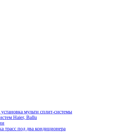
установка мульти сплит-системы
тем Haier, Ballu
ии
а трасс под два кондиционера