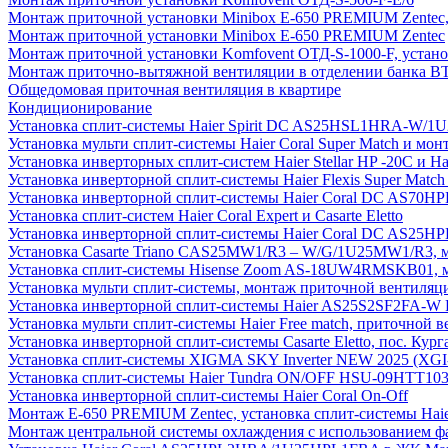
Монтаж приточной установки Minibox E-650 PREMIUM Zentec,
Монтаж приточной установки Minibox E-650 PREMIUM Zentec
Монтаж приточной установки Komfovent ОТД-S-1000-F, установ
Монтаж приточно-вытяжной вентиляции в отделении банка В
Общедомовая приточная вентиляция в квартире
Кондиционирование
Установка сплит-системы Haier Spirit DC AS25HSL1HRA-W/
Установка мульти сплит-системы Haier Coral Super Match и мо
Установка инверторных сплит-систем Haier Stellar HP -20С и H
Установка инверторной сплит-системы Haier Flexis Super Ma
Установка инверторной сплит-системы Haier Coral DC AS7
Установка сплит-систем Haier Coral Expert и Casarte Eletto
Установка инверторной сплит-системы Haier Coral DC AS2
Установка Casarte Triano CAS25MW1/R3 – W/G/1U25MW1/R3, 
Установка сплит-системы Hisense Zoom AS-18UW4RMSKB01, мон
Установка мульти сплит-системы, монтаж приточной вентиляц
Установка инверторной сплит-системы Haier AS25S2SF2FA-W F
Установка мульти сплит-системы Haier Free match, приточной
Установка инверторной сплит-системы Casarte Eletto, пос. Кург
Установка сплит-системы XIGMA SKY Inverter NEW 2025 (X
Установка сплит-системы Haier Tundra ON/OFF HSU-09HTT10
Установка инверторной сплит-системы Haier Coral On-Off
Монтаж E-650 PREMIUM Zentec, установка сплит-системы H
Монтаж центральной системы охлаждения с использованием фа