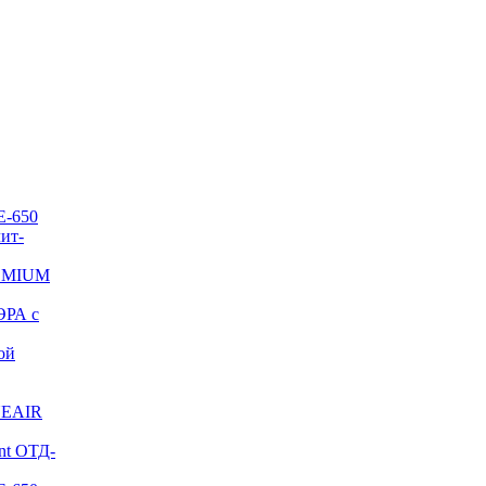
E-650
ит-
REMIUM
ЭРА с
ой
NEAIR
nt ОТД-