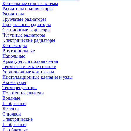
Консольные сплит-системы
Радиаторы и конвекторы
Радиаторы
Трубчатые радиаторы
Профильные радиаторы
Секционные радиаторы
Чугунные радиаторы
Электрические радиаторы
Конвекторы
Внутрипольные
Напольные
Арматура для подключения
Термостатические головки
Установочные комплекты
Инсталляционные клапаны и узлы
Аксессуары
Терморегуляторы
Полотенцесушители
Водяные
I - образные
Лесенка
С полкой
Электрические
I - образные
E - образные