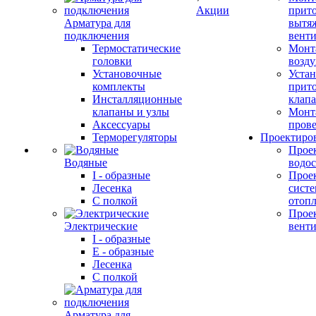
Акции
прит
Арматура для
вытя
подключения
вент
Термостатические
Монт
головки
возду
Установочные
Устан
комплекты
прит
Инсталляционные
клап
клапаны и узлы
Монт
Аксессуары
прове
Терморегуляторы
Проектиро
Прое
Водяные
водо
I - образные
Прое
Лесенка
сист
С полкой
отоп
Прое
Электрические
вент
I - образные
E - образные
Лесенка
С полкой
Арматура для