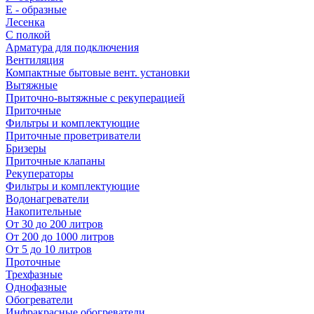
E - образные
Лесенка
С полкой
Арматура для подключения
Вентиляция
Компактные бытовые вент. установки
Вытяжные
Приточно-вытяжные с рекуперацией
Приточные
Фильтры и комплектующие
Приточные проветриватели
Бризеры
Приточные клапаны
Рекуператоры
Фильтры и комплектующие
Водонагреватели
Накопительные
От 30 до 200 литров
От 200 до 1000 литров
От 5 до 10 литров
Проточные
Трехфазные
Однофазные
Обогреватели
Инфракрасные обогреватели