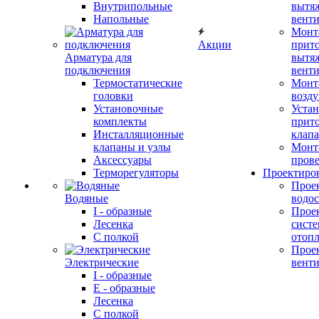
Внутрипольные
вытя
Напольные
вент
Монт
Акции
прит
Арматура для
вытя
подключения
вент
Термостатические
Монт
головки
возду
Установочные
Устан
комплекты
прит
Инсталляционные
клап
клапаны и узлы
Монт
Аксессуары
прове
Терморегуляторы
Проектиро
Прое
Водяные
водо
I - образные
Прое
Лесенка
сист
С полкой
отоп
Прое
Электрические
вент
I - образные
E - образные
Лесенка
С полкой