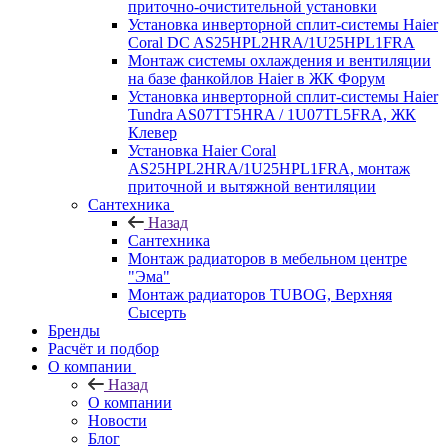
приточно-очистительной установки
Установка инверторной сплит-системы Haier
Coral DC AS25HPL2HRA/1U25HPL1FRA
Монтаж системы охлаждения и вентиляции
на базе фанкойлов Haier в ЖК Форум
Установка инверторной сплит-системы Haier
Tundra AS07TT5HRA / 1U07TL5FRA, ЖК
Клевер
Установка Haier Coral
AS25HPL2HRA/1U25HPL1FRA, монтаж
приточной и вытяжной вентиляции
Сантехника
Назад
Сантехника
Монтаж радиаторов в мебельном центре
"Эма"
Монтаж радиаторов TUBOG, Верхняя
Сысерть
Бренды
Расчёт и подбор
О компании
Назад
О компании
Новости
Блог