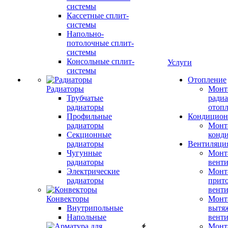
системы
Кассетные сплит-
системы
Напольно-
потолочные сплит-
системы
Консольные сплит-
Услуги
системы
Отопление
Радиаторы
Монт
Трубчатые
радиа
радиаторы
отоп
Профильные
Кондицион
радиаторы
Монт
Секционные
конд
радиаторы
Вентиляци
Чугунные
Монт
радиаторы
вент
Электрические
Монт
радиаторы
прит
вент
Конвекторы
Монт
Внутрипольные
вытя
Напольные
вент
Монт