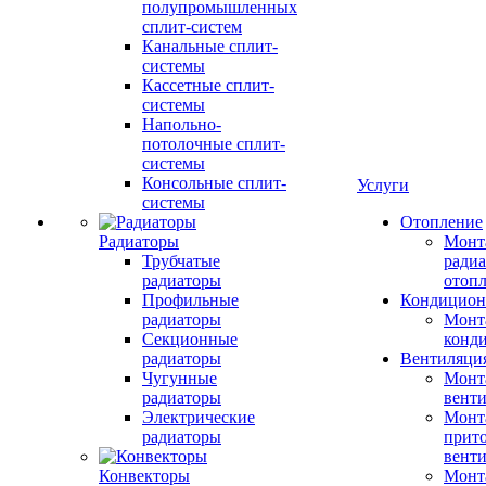
полупромышленных
сплит-систем
Канальные сплит-
системы
Кассетные сплит-
системы
Напольно-
потолочные сплит-
системы
Консольные сплит-
Услуги
системы
Отопление
Радиаторы
Монт
Трубчатые
радиа
радиаторы
отоп
Профильные
Кондицион
радиаторы
Монт
Секционные
конд
радиаторы
Вентиляци
Чугунные
Монт
радиаторы
вент
Электрические
Монт
радиаторы
прит
вент
Конвекторы
Монт