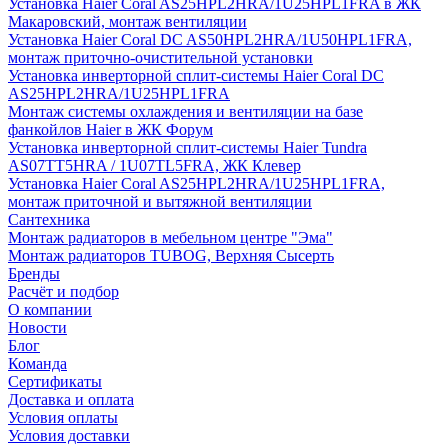
Установка Haier Coral AS25HPL2HRA/1U25HPL1FRA в ЖК
Макаровский, монтаж вентиляции
Установка Haier Coral DC AS50HPL2HRA/1U50HPL1FRA,
монтаж приточно-очистительной установки
Установка инверторной сплит-системы Haier Coral DC
AS25HPL2HRA/1U25HPL1FRA
Монтаж системы охлаждения и вентиляции на базе
фанкойлов Haier в ЖК Форум
Установка инверторной сплит-системы Haier Tundra
AS07TT5HRA / 1U07TL5FRA, ЖК Клевер
Установка Haier Coral AS25HPL2HRA/1U25HPL1FRA,
монтаж приточной и вытяжной вентиляции
Сантехника
Монтаж радиаторов в мебельном центре "Эма"
Монтаж радиаторов TUBOG, Верхняя Сысерть
Бренды
Расчёт и подбор
О компании
Новости
Блог
Команда
Сертификаты
Доставка и оплата
Условия оплаты
Условия доставки