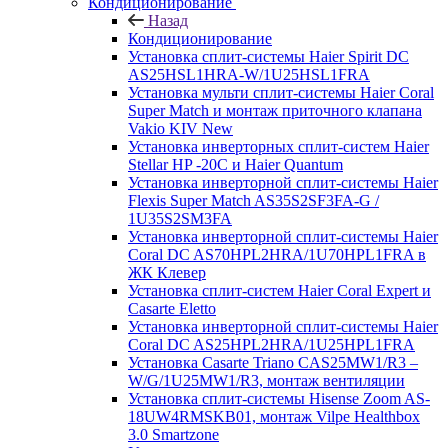
Кондиционирование
Назад
Кондиционирование
Установка сплит-системы Haier Spirit DC
AS25HSL1HRA-W/1U25HSL1FRA
Установка мульти сплит-системы Haier Coral
Super Match и монтаж приточного клапана
Vakio KIV New
Установка инверторных сплит-систем Haier
Stellar HP -20С и Haier Quantum
Установка инверторной сплит-системы Haier
Flexis Super Match AS35S2SF3FA-G /
1U35S2SM3FA
Установка инверторной сплит-системы Haier
Coral DC AS70HPL2HRA/1U70HPL1FRA в
ЖК Клевер
Установка сплит-систем Haier Coral Expert и
Casarte Eletto
Установка инверторной сплит-системы Haier
Coral DC AS25HPL2HRA/1U25HPL1FRA
Установка Casarte Triano CAS25MW1/R3 –
W/G/1U25MW1/R3, монтаж вентиляции
Установка сплит-системы Hisense Zoom AS-
18UW4RMSKB01, монтаж Vilpe Healthbox
3.0 Smartzone