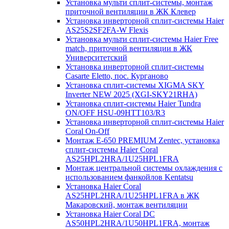
Установка мульти сплит-системы, монтаж
приточной вентиляции в ЖК Клевер
Установка инверторной сплит-системы Haier
AS25S2SF2FA-W Flexis
Установка мульти сплит-системы Haier Free
match, приточной вентиляции в ЖК
Университетский
Установка инверторной сплит-системы
Casarte Eletto, пос. Курганово
Установка сплит-системы XIGMA SKY
Inverter NEW 2025 (XGI-SKY21RHA)
Установка сплит-системы Haier Tundra
ON/OFF HSU-09HTT103/R3
Установка инверторной сплит-системы Haier
Coral On-Off
Монтаж E-650 PREMIUM Zentec, установка
сплит-системы Haier Coral
AS25HPL2HRA/1U25HPL1FRA
Монтаж центральной системы охлаждения с
использованием фанкойлов Kentatsu
Установка Haier Coral
AS25HPL2HRA/1U25HPL1FRA в ЖК
Макаровский, монтаж вентиляции
Установка Haier Coral DC
AS50HPL2HRA/1U50HPL1FRA, монтаж