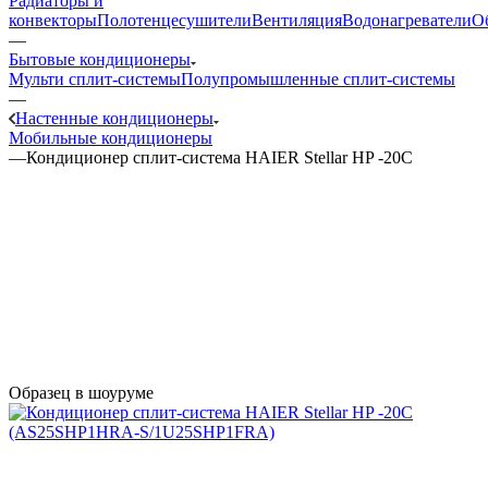
Радиаторы и
конвекторы
Полотенцесушители
Вентиляция
Водонагреватели
О
—
Бытовые кондиционеры
Мульти сплит-системы
Полупромышленные сплит-системы
—
Настенные кондиционеры
Мобильные кондиционеры
—
Кондиционер сплит-система HAIER Stellar HP -20С
Образец в шоуруме