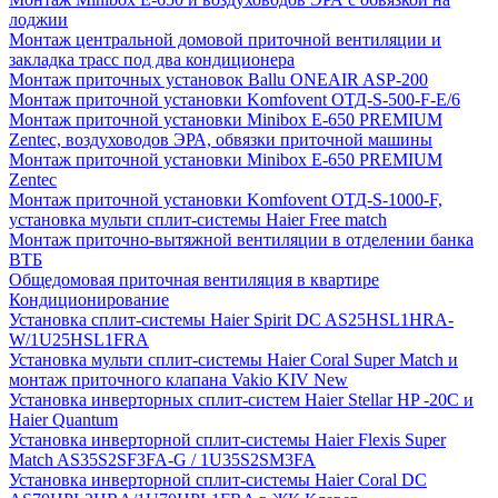
лоджии
Монтаж центральной домовой приточной вентиляции и
закладка трасс под два кондиционера
Монтаж приточных установок Ballu ONEAIR ASP-200
Монтаж приточной установки Komfovent ОТД-S-500-F-E/6
Монтаж приточной установки Minibox E-650 PREMIUM
Zentec, воздуховодов ЭРА, обвязки приточной машины
Монтаж приточной установки Minibox E-650 PREMIUM
Zentec
Монтаж приточной установки Komfovent ОТД-S-1000-F,
установка мульти сплит-системы Haier Free match
Монтаж приточно-вытяжной вентиляции в отделении банка
ВТБ
Общедомовая приточная вентиляция в квартире
Кондиционирование
Установка сплит-системы Haier Spirit DC AS25HSL1HRA-
W/1U25HSL1FRA
Установка мульти сплит-системы Haier Coral Super Match и
монтаж приточного клапана Vakio KIV New
Установка инверторных сплит-систем Haier Stellar HP -20С и
Haier Quantum
Установка инверторной сплит-системы Haier Flexis Super
Match AS35S2SF3FA-G / 1U35S2SM3FA
Установка инверторной сплит-системы Haier Coral DC