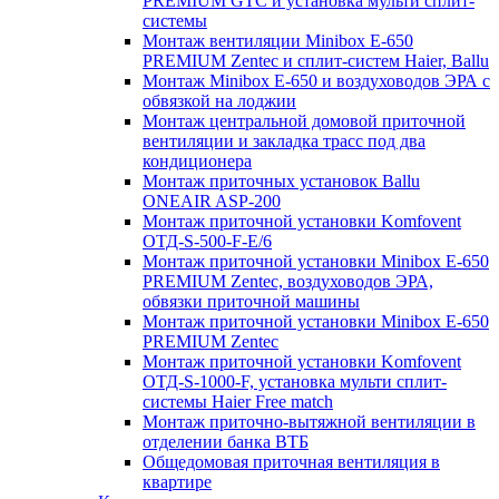
PREMIUM GTC и установка мульти сплит-
системы
Монтаж вентиляции Minibox E-650
PREMIUM Zentec и сплит-систем Haier, Ballu
Монтаж Minibox E-650 и воздуховодов ЭРА с
обвязкой на лоджии
Монтаж центральной домовой приточной
вентиляции и закладка трасс под два
кондиционера
Монтаж приточных установок Ballu
ONEAIR ASP-200
Монтаж приточной установки Komfovent
ОТД-S-500-F-E/6
Монтаж приточной установки Minibox E-650
PREMIUM Zentec, воздуховодов ЭРА,
обвязки приточной машины
Монтаж приточной установки Minibox E-650
PREMIUM Zentec
Монтаж приточной установки Komfovent
ОТД-S-1000-F, установка мульти сплит-
системы Haier Free match
Монтаж приточно-вытяжной вентиляции в
отделении банка ВТБ
Общедомовая приточная вентиляция в
квартире