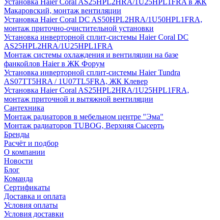
Установка Haier Coral AS25HPL2HRA/1U25HPL1FRA в ЖК
Макаровский, монтаж вентиляции
Установка Haier Coral DC AS50HPL2HRA/1U50HPL1FRA,
монтаж приточно-очистительной установки
Установка инверторной сплит-системы Haier Coral DC
AS25HPL2HRA/1U25HPL1FRA
Монтаж системы охлаждения и вентиляции на базе
фанкойлов Haier в ЖК Форум
Установка инверторной сплит-системы Haier Tundra
AS07TT5HRA / 1U07TL5FRA, ЖК Клевер
Установка Haier Coral AS25HPL2HRA/1U25HPL1FRA,
монтаж приточной и вытяжной вентиляции
Сантехника
Монтаж радиаторов в мебельном центре "Эма"
Монтаж радиаторов TUBOG, Верхняя Сысерть
Бренды
Расчёт и подбор
О компании
Новости
Блог
Команда
Сертификаты
Доставка и оплата
Условия оплаты
Условия доставки