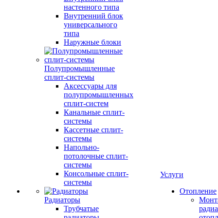
настенного типа
Внутренний блок
универсального
типа
Наружные блоки
Полупромышленные
сплит-системы
Аксессуары для
полупромышленных
сплит-систем
Канальные сплит-
системы
Кассетные сплит-
системы
Напольно-
потолочные сплит-
системы
Консольные сплит-
Услуги
системы
Отопление
Радиаторы
Монт
Трубчатые
радиа
радиаторы
отоп