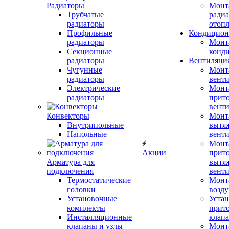
Радиаторы
Монт
Трубчатые
радиа
радиаторы
отоп
Профильные
Кондицион
радиаторы
Монт
Секционные
конд
радиаторы
Вентиляци
Чугунные
Монт
радиаторы
вент
Электрические
Монт
радиаторы
прит
вент
Конвекторы
Монт
Внутрипольные
вытя
Напольные
вент
Монт
Акции
прит
Арматура для
вытя
подключения
вент
Термостатические
Монт
головки
возду
Установочные
Устан
комплекты
прит
Инсталляционные
клап
клапаны и узлы
Монт