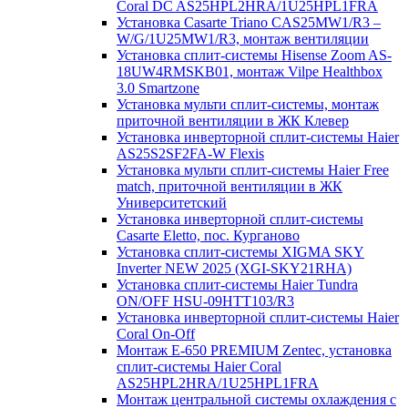
Coral DC AS25HPL2HRA/1U25HPL1FRA
Установка Casarte Triano CAS25MW1/R3 –
W/G/1U25MW1/R3, монтаж вентиляции
Установка сплит-системы Hisense Zoom AS-
18UW4RMSKB01, монтаж Vilpe Healthbox
3.0 Smartzone
Установка мульти сплит-системы, монтаж
приточной вентиляции в ЖК Клевер
Установка инверторной сплит-системы Haier
AS25S2SF2FA-W Flexis
Установка мульти сплит-системы Haier Free
match, приточной вентиляции в ЖК
Университетский
Установка инверторной сплит-системы
Casarte Eletto, пос. Курганово
Установка сплит-системы XIGMA SKY
Inverter NEW 2025 (XGI-SKY21RHA)
Установка сплит-системы Haier Tundra
ON/OFF HSU-09HTT103/R3
Установка инверторной сплит-системы Haier
Coral On-Off
Монтаж E-650 PREMIUM Zentec, установка
сплит-системы Haier Coral
AS25HPL2HRA/1U25HPL1FRA
Монтаж центральной системы охлаждения с