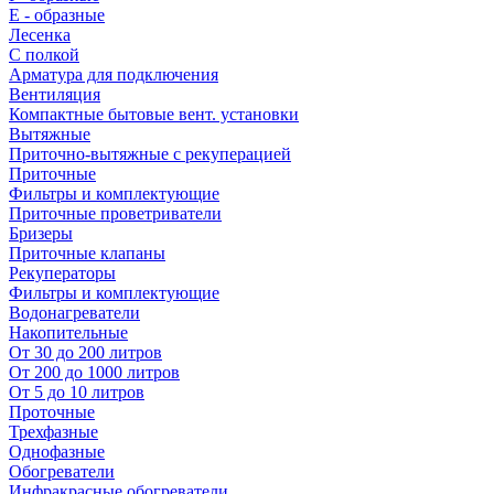
E - образные
Лесенка
С полкой
Арматура для подключения
Вентиляция
Компактные бытовые вент. установки
Вытяжные
Приточно-вытяжные с рекуперацией
Приточные
Фильтры и комплектующие
Приточные проветриватели
Бризеры
Приточные клапаны
Рекуператоры
Фильтры и комплектующие
Водонагреватели
Накопительные
От 30 до 200 литров
От 200 до 1000 литров
От 5 до 10 литров
Проточные
Трехфазные
Однофазные
Обогреватели
Инфракрасные обогреватели