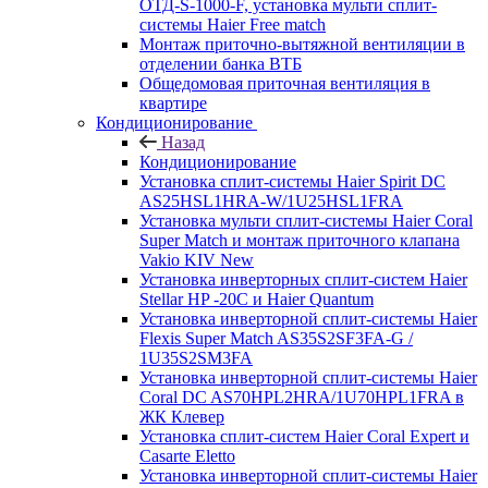
ОТД-S-1000-F, установка мульти сплит-
системы Haier Free match
Монтаж приточно-вытяжной вентиляции в
отделении банка ВТБ
Общедомовая приточная вентиляция в
квартире
Кондиционирование
Назад
Кондиционирование
Установка сплит-системы Haier Spirit DC
AS25HSL1HRA-W/1U25HSL1FRA
Установка мульти сплит-системы Haier Coral
Super Match и монтаж приточного клапана
Vakio KIV New
Установка инверторных сплит-систем Haier
Stellar HP -20С и Haier Quantum
Установка инверторной сплит-системы Haier
Flexis Super Match AS35S2SF3FA-G /
1U35S2SM3FA
Установка инверторной сплит-системы Haier
Coral DC AS70HPL2HRA/1U70HPL1FRA в
ЖК Клевер
Установка сплит-систем Haier Coral Expert и
Casarte Eletto
Установка инверторной сплит-системы Haier