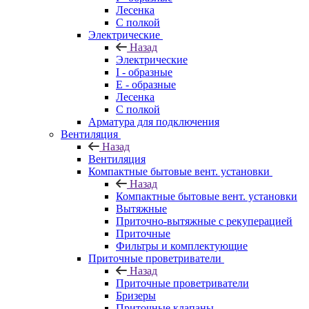
Лесенка
С полкой
Электрические
Назад
Электрические
I - образные
E - образные
Лесенка
С полкой
Арматура для подключения
Вентиляция
Назад
Вентиляция
Компактные бытовые вент. установки
Назад
Компактные бытовые вент. установки
Вытяжные
Приточно-вытяжные с рекуперацией
Приточные
Фильтры и комплектующие
Приточные проветриватели
Назад
Приточные проветриватели
Бризеры
Приточные клапаны