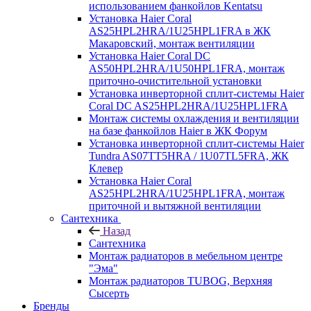
использованием фанкойлов Kentatsu
Установка Haier Coral
AS25HPL2HRA/1U25HPL1FRA в ЖК
Макаровский, монтаж вентиляции
Установка Haier Coral DC
AS50HPL2HRA/1U50HPL1FRA, монтаж
приточно-очистительной установки
Установка инверторной сплит-системы Haier
Coral DC AS25HPL2HRA/1U25HPL1FRA
Монтаж системы охлаждения и вентиляции
на базе фанкойлов Haier в ЖК Форум
Установка инверторной сплит-системы Haier
Tundra AS07TT5HRA / 1U07TL5FRA, ЖК
Клевер
Установка Haier Coral
AS25HPL2HRA/1U25HPL1FRA, монтаж
приточной и вытяжной вентиляции
Сантехника
Назад
Сантехника
Монтаж радиаторов в мебельном центре
"Эма"
Монтаж радиаторов TUBOG, Верхняя
Сысерть
Бренды