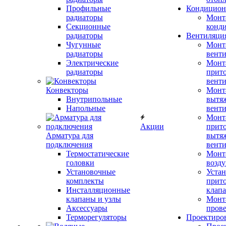
Профильные
Кондицион
радиаторы
Монт
Секционные
конд
радиаторы
Вентиляци
Чугунные
Монт
радиаторы
вент
Электрические
Монт
радиаторы
прит
вент
Конвекторы
Монт
Внутрипольные
вытя
Напольные
вент
Монт
Акции
прит
Арматура для
вытя
подключения
вент
Термостатические
Монт
головки
возду
Установочные
Устан
комплекты
прит
Инсталляционные
клап
клапаны и узлы
Монт
Аксессуары
прове
Терморегуляторы
Проектиро