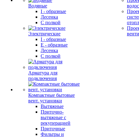
Прое
Водяные
водо
I - образные
Прое
Лесенка
сист
С полкой
отоп
Прое
Электрические
вент
I - образные
E - образные
Лесенка
С полкой
Арматура для
подключения
Компактные бытовые
вент. установки
Вытяжные
Приточно-
вытяжные с
рекуперацией
Приточные
Фильтры и