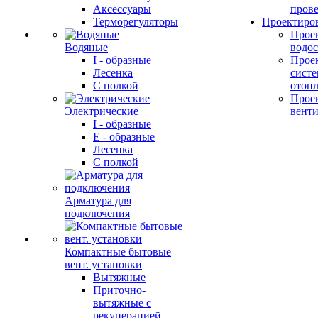
Аксессуары
прове
Терморегуляторы
Проектиро
Прое
Водяные
водо
I - образные
Прое
Лесенка
сист
С полкой
отоп
Прое
Электрические
вент
I - образные
E - образные
Лесенка
С полкой
Арматура для
подключения
Компактные бытовые
вент. установки
Вытяжные
Приточно-
вытяжные с
рекуперацией