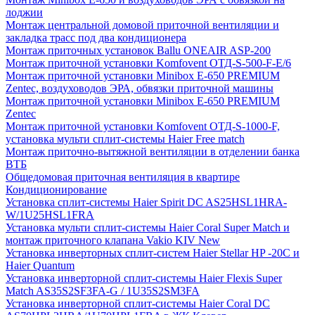
лоджии
Монтаж центральной домовой приточной вентиляции и
закладка трасс под два кондиционера
Монтаж приточных установок Ballu ONEAIR ASP-200
Монтаж приточной установки Komfovent ОТД-S-500-F-E/6
Монтаж приточной установки Minibox E-650 PREMIUM
Zentec, воздуховодов ЭРА, обвязки приточной машины
Монтаж приточной установки Minibox E-650 PREMIUM
Zentec
Монтаж приточной установки Komfovent ОТД-S-1000-F,
установка мульти сплит-системы Haier Free match
Монтаж приточно-вытяжной вентиляции в отделении банка
ВТБ
Общедомовая приточная вентиляция в квартире
Кондиционирование
Установка сплит-системы Haier Spirit DC AS25HSL1HRA-
W/1U25HSL1FRA
Установка мульти сплит-системы Haier Coral Super Match и
монтаж приточного клапана Vakio KIV New
Установка инверторных сплит-систем Haier Stellar HP -20С и
Haier Quantum
Установка инверторной сплит-системы Haier Flexis Super
Match AS35S2SF3FA-G / 1U35S2SM3FA
Установка инверторной сплит-системы Haier Coral DC