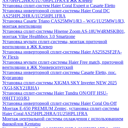
AS70HPL2HRA/1U70HPL1FRA в ЖК Клевер
Установка сплит-систем Haier Coral Expert и Casarte Eletto
Установка инверторной сплит-системы Haier Coral DC
AS25HPL2HRA/1U25HPL1FRA
Установка Casarte Triano CAS25MW1/R3 – W/G/1U25MW1/R3,
монтаж вентиляции
Установка сплит-системы Hisense Zoom AS-18UW4RMSKB01,
монтаж Vilpe Healthbox 3.0 Smartzone
Установка мульти сплит-системы, монтаж приточной
вентиляции в ЖК Клевер
Установка инверторной сплит-системы Haier AS25S2SF2FA-
W Flexis
Установка мульти сплит-системы Haier Free match, приточной
вентиляции в ЖК Университетский
Установка инверторной сплит-системы Casarte Eletto, пос.
Курганово
Установка сплит-системы XIGMA SKY Inverter NEW 2025
(XGI-SKY21RHA)
Установка сплит-системы Haier Tundra ON/OFF HSU-
09HTT103/R3
Установка инверторной сплит-системы Haier Coral On-Off
Монтаж E-650 PREMIUM Zentec, установка сплит-системы
Haier Coral AS25HPL2HRA/1U25HPL1FRA
Монтаж центральной системы охлаждения с использованием
фанкойлов Kentatsu