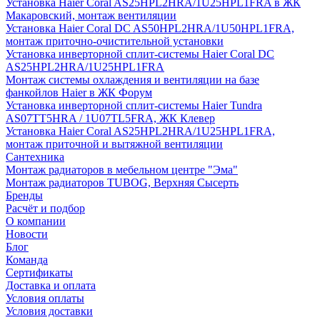
Установка Haier Coral AS25HPL2HRA/1U25HPL1FRA в ЖК
Макаровский, монтаж вентиляции
Установка Haier Coral DC AS50HPL2HRA/1U50HPL1FRA,
монтаж приточно-очистительной установки
Установка инверторной сплит-системы Haier Coral DC
AS25HPL2HRA/1U25HPL1FRA
Монтаж системы охлаждения и вентиляции на базе
фанкойлов Haier в ЖК Форум
Установка инверторной сплит-системы Haier Tundra
AS07TT5HRA / 1U07TL5FRA, ЖК Клевер
Установка Haier Coral AS25HPL2HRA/1U25HPL1FRA,
монтаж приточной и вытяжной вентиляции
Сантехника
Монтаж радиаторов в мебельном центре "Эма"
Монтаж радиаторов TUBOG, Верхняя Сысерть
Бренды
Расчёт и подбор
О компании
Новости
Блог
Команда
Сертификаты
Доставка и оплата
Условия оплаты
Условия доставки