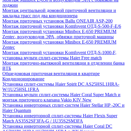
лоджии
Монтаж центральной домовой приточной вентиляции и
закладка трасс под два кондиционера
Монтаж приточных установок Ballu ONEAIR ASP-200
Монтаж приточной установки Komfovent ОТД-S-500-F-E/6
Монтаж приточной установки Minibox E-650 PREMIUM
Zentec, воздуховодов ЭРА, обвязки приточной машины
Монтаж приточной установки Minibox E-650 PREMIUM
Zentec
Монтаж приточной установки Komfovent ОТД-S-1000-F,
установка мульти сплит-системы Haier Free match
Монтаж приточно-вытяжной вентиляции в отделении банка
ВТБ
Общедомовая приточная вентиляция в квартире
Кондиционирование
Установка сплит-системы Haier Spirit DC AS25HSL1HRA-
W/1U25HSL1FRA
Установка мульти сплит-системы Haier Coral Super Match и
монтаж приточного клапана Vakio KIV New
Установка инверторных сплит-систем Haier Stellar HP -20С и
Haier Quantum
Установка инверторной сплит-системы Haier Flexis Super
Match AS35S2SF3FA-G / 1U35S2SM3FA
Установка инверторной сплит-системы Haier Coral DC