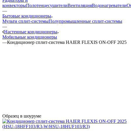
Радиаторы и
конвекторы
Полотенцесушители
Вентиляция
Водонагреватели
О
—
Бытовые кондиционеры
Мульти сплит-системы
Полупромышленные сплит-системы
—
Настенные кондиционеры
Мобильные кондиционеры
—
Кондиционер сплит-система HAIER FLEXIS ON-OFF 2025
Образец в шоуруме