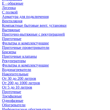
E - образные
Лесенка
С полкой
Арматура для подключения
Вентиляция
Компактные бытовые вент. установки
Вытяжные
Приточно-вытяжные с рекуперацией
Приточные
Фильтры и комплектующие
Приточные проветриватели
Бризеры
Приточные клапаны
Рекуператоры
Фильтры и комплектующие
Водонагреватели
Накопительные
От 30 до 200 литров
От 200 до 1000 литров
От 5 до 10 литров
Проточные
Трехфазные
Однофазные
Обогреватели
Инфракрасные обогреватели