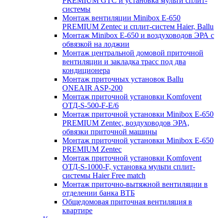
PREMIUM GTC и установка мульти сплит-
системы
Монтаж вентиляции Minibox E-650
PREMIUM Zentec и сплит-систем Haier, Ballu
Монтаж Minibox E-650 и воздуховодов ЭРА с
обвязкой на лоджии
Монтаж центральной домовой приточной
вентиляции и закладка трасс под два
кондиционера
Монтаж приточных установок Ballu
ONEAIR ASP-200
Монтаж приточной установки Komfovent
ОТД-S-500-F-E/6
Монтаж приточной установки Minibox E-650
PREMIUM Zentec, воздуховодов ЭРА,
обвязки приточной машины
Монтаж приточной установки Minibox E-650
PREMIUM Zentec
Монтаж приточной установки Komfovent
ОТД-S-1000-F, установка мульти сплит-
системы Haier Free match
Монтаж приточно-вытяжной вентиляции в
отделении банка ВТБ
Общедомовая приточная вентиляция в
квартире