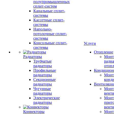
полупромышленных
сплит-систем
Канальные сплит-
системы
Кассетные сплит-
системы
Напольно-
потолочные сплит-
системы
Консольные сплит-
Услуги
системы
Отопление
Радиаторы
Монт
Трубчатые
радиа
радиаторы
отоп
Профильные
Кондицион
радиаторы
Монт
Секционные
конд
радиаторы
Вентиляци
Чугунные
Монт
радиаторы
вент
Электрические
Монт
радиаторы
прит
вент
Конвекторы
Монт