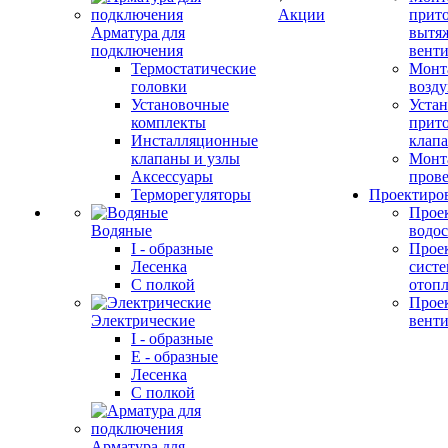
Акции
прит
Арматура для
вытя
подключения
вент
Термостатические
Монт
головки
возду
Установочные
Устан
комплекты
прит
Инсталляционные
клап
клапаны и узлы
Монт
Аксессуары
прове
Терморегуляторы
Проектиро
Прое
Водяные
водо
I - образные
Прое
Лесенка
сист
С полкой
отоп
Прое
Электрические
вент
I - образные
E - образные
Лесенка
С полкой
Арматура для