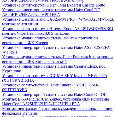
AS70HPL2HRA/1U70HPL1FRA в ЖК Клевер
Установка сплит-систем Haier Coral Expert и Casarte Eletto
Установка инверторной сплит-системы Haier Coral DC
AS25HPL2HRA/1U25HPL1FRA
Установка Casarte Triano CAS25MW1/R3 – W/G/1U25MW1/R3,
монтаж вентиляции
Установка сплит-системы Hisense Zoom AS-18UW4RMSKB01,
монтаж Vilpe Healthbox 3.0 Smartzone
Установка мульти сплит-системы, монтаж приточной
вентиляции в ЖК Клевер
Установка инверторной сплит-системы Haier AS25S2SF2FA-
W Flexis
Установка мульти сплит-системы Haier Free match, приточной
вентиляции в ЖК Университетский
Установка инверторной сплит-системы Casarte Eletto, пос.
Курганово
Установка сплит-системы XIGMA SKY Inverter NEW 2025
(XGI-SKY21RHA)
Установка сплит-системы Haier Tundra ON/OFF HSU-
09HTT103/R3
Установка инверторной сплит-системы Haier Coral On-Off
Монтаж E-650 PREMIUM Zentec, установка сплит-системы
Haier Coral AS25HPL2HRA/1U25HPL1FRA
Монтаж центральной системы охлаждения с использованием
фанкойлов Kentatsu