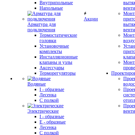
Внутрипольные
вытя
Напольные
вент
Монт
Акции
прит
Арматура для
вытя
подключения
вент
Термостатические
Монт
головки
возду
Установочные
Устан
комплекты
прит
Инсталляционные
клап
клапаны и узлы
Монт
Аксессуары
прове
Терморегуляторы
Проектиро
Прое
Водяные
водо
I - образные
Прое
Лесенка
сист
С полкой
отоп
Прое
Электрические
вент
I - образные
E - образные
Лесенка
С полкой