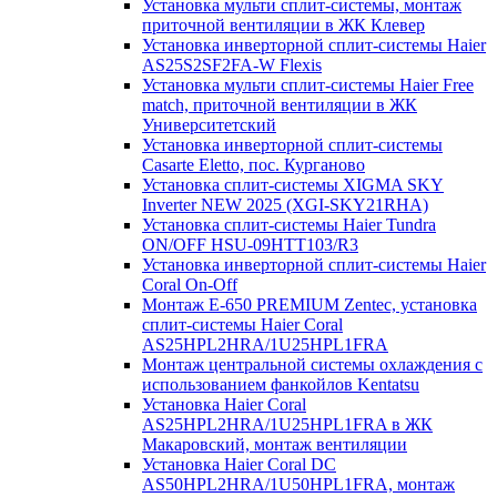
Установка мульти сплит-системы, монтаж
приточной вентиляции в ЖК Клевер
Установка инверторной сплит-системы Haier
AS25S2SF2FA-W Flexis
Установка мульти сплит-системы Haier Free
match, приточной вентиляции в ЖК
Университетский
Установка инверторной сплит-системы
Casarte Eletto, пос. Курганово
Установка сплит-системы XIGMA SKY
Inverter NEW 2025 (XGI-SKY21RHA)
Установка сплит-системы Haier Tundra
ON/OFF HSU-09HTT103/R3
Установка инверторной сплит-системы Haier
Coral On-Off
Монтаж E-650 PREMIUM Zentec, установка
сплит-системы Haier Coral
AS25HPL2HRA/1U25HPL1FRA
Монтаж центральной системы охлаждения с
использованием фанкойлов Kentatsu
Установка Haier Coral
AS25HPL2HRA/1U25HPL1FRA в ЖК
Макаровский, монтаж вентиляции
Установка Haier Coral DC
AS50HPL2HRA/1U50HPL1FRA, монтаж