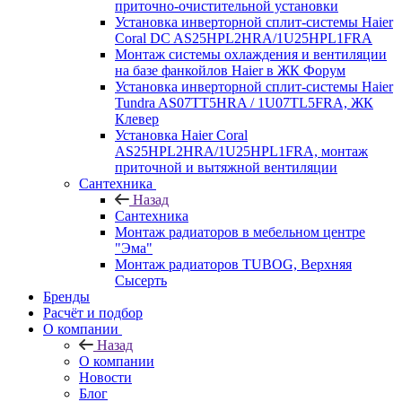
приточно-очистительной установки
Установка инверторной сплит-системы Haier
Coral DC AS25HPL2HRA/1U25HPL1FRA
Монтаж системы охлаждения и вентиляции
на базе фанкойлов Haier в ЖК Форум
Установка инверторной сплит-системы Haier
Tundra AS07TT5HRA / 1U07TL5FRA, ЖК
Клевер
Установка Haier Coral
AS25HPL2HRA/1U25HPL1FRA, монтаж
приточной и вытяжной вентиляции
Сантехника
Назад
Сантехника
Монтаж радиаторов в мебельном центре
"Эма"
Монтаж радиаторов TUBOG, Верхняя
Сысерть
Бренды
Расчёт и подбор
О компании
Назад
О компании
Новости
Блог