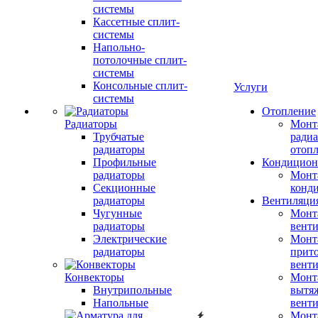
системы
Кассетные сплит-
системы
Напольно-
потолочные сплит-
системы
Консольные сплит-
Услуги
системы
Отопление
Радиаторы
Монт
Трубчатые
радиа
радиаторы
отоп
Профильные
Кондицион
радиаторы
Монт
Секционные
конд
радиаторы
Вентиляци
Чугунные
Монт
радиаторы
вент
Электрические
Монт
радиаторы
прит
вент
Конвекторы
Монт
Внутрипольные
вытя
Напольные
вент
Монт