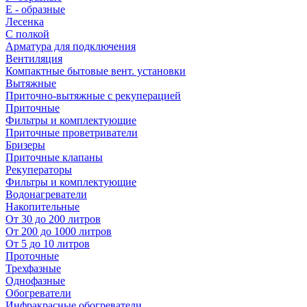
E - образные
Лесенка
С полкой
Арматура для подключения
Вентиляция
Компактные бытовые вент. установки
Вытяжные
Приточно-вытяжные с рекуперацией
Приточные
Фильтры и комплектующие
Приточные проветриватели
Бризеры
Приточные клапаны
Рекуператоры
Фильтры и комплектующие
Водонагреватели
Накопительные
От 30 до 200 литров
От 200 до 1000 литров
От 5 до 10 литров
Проточные
Трехфазные
Однофазные
Обогреватели
Инфракрасные обогреватели