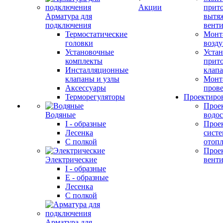
Акции
прит
Арматура для
вытя
подключения
вент
Термостатические
Монт
головки
возду
Установочные
Устан
комплекты
прит
Инсталляционные
клап
клапаны и узлы
Монт
Аксессуары
прове
Терморегуляторы
Проектиро
Прое
Водяные
водо
I - образные
Прое
Лесенка
сист
С полкой
отоп
Прое
Электрические
вент
I - образные
E - образные
Лесенка
С полкой
Арматура для