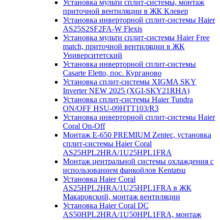
Установка мульти сплит-системы, монтаж
приточной вентиляции в ЖК Клевер
Установка инверторной сплит-системы Haier
AS25S2SF2FA-W Flexis
Установка мульти сплит-системы Haier Free
match, приточной вентиляции в ЖК
Университетский
Установка инверторной сплит-системы
Casarte Eletto, пос. Курганово
Установка сплит-системы XIGMA SKY
Inverter NEW 2025 (XGI-SKY21RHA)
Установка сплит-системы Haier Tundra
ON/OFF HSU-09HTT103/R3
Установка инверторной сплит-системы Haier
Coral On-Off
Монтаж E-650 PREMIUM Zentec, установка
сплит-системы Haier Coral
AS25HPL2HRA/1U25HPL1FRA
Монтаж центральной системы охлаждения с
использованием фанкойлов Kentatsu
Установка Haier Coral
AS25HPL2HRA/1U25HPL1FRA в ЖК
Макаровский, монтаж вентиляции
Установка Haier Coral DC
AS50HPL2HRA/1U50HPL1FRA, монтаж