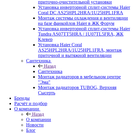
приточно-очистительной установки
Установка инверторной сплит-системы Haier
Coral DC AS25HPL2HRA/1U25HPL1FRA
Монтаж системы охлаждения и вентиляции
на базе фанкойлов Haier в ЖК Форум
Установка инверторной сплит-системы Haier
Tundra AS07TT5HRA / 1U07TL5FRA, ЖК
Клевер
Установка Haier Coral
AS25HPL2HRA/1U25HPL1FRA, монтаж
приточной и вытяжной вентиляции
Сантехника
Назад
Сантехника
Монтаж радиаторов в мебельном центре
"Эма"
Монтаж радиаторов TUBOG, Верхняя
Сысерть
Бренды
Расчёт и подбор
О компании
Назад
О компании
Новости
Блог