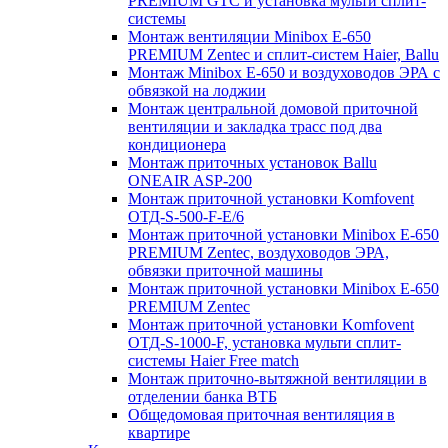
PREMIUM GTC и установка мульти сплит-
системы
Монтаж вентиляции Minibox E-650
PREMIUM Zentec и сплит-систем Haier, Ballu
Монтаж Minibox E-650 и воздуховодов ЭРА с
обвязкой на лоджии
Монтаж центральной домовой приточной
вентиляции и закладка трасс под два
кондиционера
Монтаж приточных установок Ballu
ONEAIR ASP-200
Монтаж приточной установки Komfovent
ОТД-S-500-F-E/6
Монтаж приточной установки Minibox E-650
PREMIUM Zentec, воздуховодов ЭРА,
обвязки приточной машины
Монтаж приточной установки Minibox E-650
PREMIUM Zentec
Монтаж приточной установки Komfovent
ОТД-S-1000-F, установка мульти сплит-
системы Haier Free match
Монтаж приточно-вытяжной вентиляции в
отделении банка ВТБ
Общедомовая приточная вентиляция в
квартире