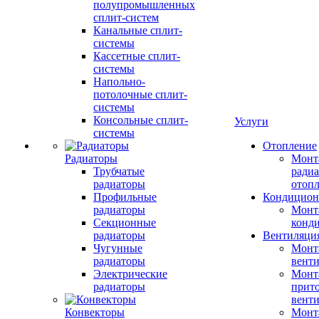
полупромышленных
сплит-систем
Канальные сплит-
системы
Кассетные сплит-
системы
Напольно-
потолочные сплит-
системы
Консольные сплит-
Услуги
системы
Отопление
Радиаторы
Монт
Трубчатые
радиа
радиаторы
отоп
Профильные
Кондицион
радиаторы
Монт
Секционные
конд
радиаторы
Вентиляци
Чугунные
Монт
радиаторы
вент
Электрические
Монт
радиаторы
прит
вент
Конвекторы
Монт