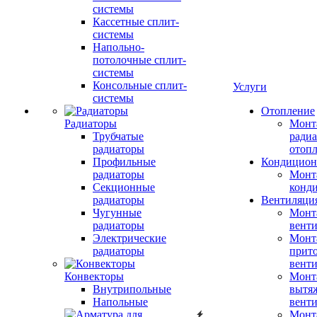
системы
Кассетные сплит-
системы
Напольно-
потолочные сплит-
системы
Консольные сплит-
Услуги
системы
Отопление
Радиаторы
Монт
Трубчатые
радиа
радиаторы
отоп
Профильные
Кондицион
радиаторы
Монт
Секционные
конд
радиаторы
Вентиляци
Чугунные
Монт
радиаторы
вент
Электрические
Монт
радиаторы
прит
вент
Конвекторы
Монт
Внутрипольные
вытя
Напольные
вент
Монт