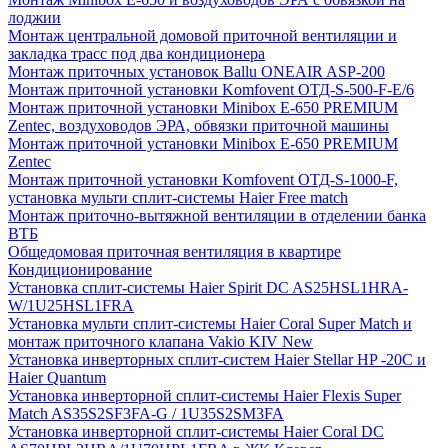
лоджии
Монтаж центральной домовой приточной вентиляции и
закладка трасс под два кондиционера
Монтаж приточных установок Ballu ONEAIR ASP-200
Монтаж приточной установки Komfovent ОТД-S-500-F-E/6
Монтаж приточной установки Minibox E-650 PREMIUM
Zentec, воздуховодов ЭРА, обвязки приточной машины
Монтаж приточной установки Minibox E-650 PREMIUM
Zentec
Монтаж приточной установки Komfovent ОТД-S-1000-F,
установка мульти сплит-системы Haier Free match
Монтаж приточно-вытяжной вентиляции в отделении банка
ВТБ
Общедомовая приточная вентиляция в квартире
Кондиционирование
Установка сплит-системы Haier Spirit DC AS25HSL1HRA-
W/1U25HSL1FRA
Установка мульти сплит-системы Haier Coral Super Match и
монтаж приточного клапана Vakio KIV New
Установка инверторных сплит-систем Haier Stellar HP -20С и
Haier Quantum
Установка инверторной сплит-системы Haier Flexis Super
Match AS35S2SF3FA-G / 1U35S2SM3FA
Установка инверторной сплит-системы Haier Coral DC