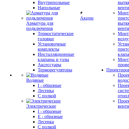
Внутрипольные
вытя
Напольные
вент
Монт
Акции
прит
Арматура для
вытя
подключения
вент
Термостатические
Монт
головки
возду
Установочные
Устан
комплекты
прит
Инсталляционные
клап
клапаны и узлы
Монт
Аксессуары
прове
Терморегуляторы
Проектиро
Прое
Водяные
водо
I - образные
Прое
Лесенка
сист
С полкой
отоп
Прое
Электрические
вент
I - образные
E - образные
Лесенка
С полкой