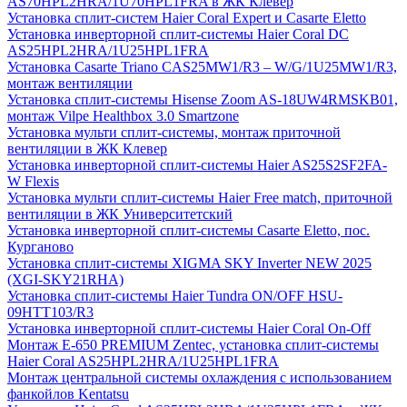
AS70HPL2HRA/1U70HPL1FRA в ЖК Клевер
Установка сплит-систем Haier Coral Expert и Casarte Eletto
Установка инверторной сплит-системы Haier Coral DC
AS25HPL2HRA/1U25HPL1FRA
Установка Casarte Triano CAS25MW1/R3 – W/G/1U25MW1/R3,
монтаж вентиляции
Установка сплит-системы Hisense Zoom AS-18UW4RMSKB01,
монтаж Vilpe Healthbox 3.0 Smartzone
Установка мульти сплит-системы, монтаж приточной
вентиляции в ЖК Клевер
Установка инверторной сплит-системы Haier AS25S2SF2FA-
W Flexis
Установка мульти сплит-системы Haier Free match, приточной
вентиляции в ЖК Университетский
Установка инверторной сплит-системы Casarte Eletto, пос.
Курганово
Установка сплит-системы XIGMA SKY Inverter NEW 2025
(XGI-SKY21RHA)
Установка сплит-системы Haier Tundra ON/OFF HSU-
09HTT103/R3
Установка инверторной сплит-системы Haier Coral On-Off
Монтаж E-650 PREMIUM Zentec, установка сплит-системы
Haier Coral AS25HPL2HRA/1U25HPL1FRA
Монтаж центральной системы охлаждения с использованием
фанкойлов Kentatsu