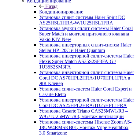
Кондиционирование
Назад
Кондиционирование
Установка сплит-системы Haier Spirit DC
AS25HSL1HRA-W/1U25HSL1FRA
Установка мульти сплит-системы Haier Coral
Super Match и монтаж приточного клапана
Vakio KIV New
Установка инверторных сплит-систем Haier
Stellar HP -20С и Haier Quantum
Установка инверторной сплит-системы Haier
Flexis Super Match AS35S2SF3FA-G /
1U35S2SM3FA
Установка инверторной сплит-системы Haier
Coral DC AS70HPL2HRA/1U70HPL1FRA в
ЖК Клевер
Установка сплит-систем Haier Coral Expert и
Casarte Eletto
Установка инверторной сплит-системы Haier
Coral DC AS25HPL2HRA/1U25HPL1FRA
Установка Casarte Triano CAS25MW1/R3 –
W/G/1U25MW1/R3, монтаж вентиляции
Установка сплит-системы Hisense Zoom AS-
18UW4RMSKB01, монтаж Vilpe Healthbox
3.0 Smartzone