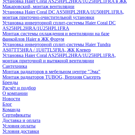
Установка Haier Coral AS25HPL2HRA/1U25HPL1FRA в ЖК
Макаровский, монтаж вентиляции
Установка Haier Coral DC AS50HPL2HRA/1U50HPL1FRA,
монтаж приточно-очистительной установки
Установка инверторной сплит-системы Haier Coral DC
AS25HPL2HRA/1U25HPL1FRA
Монтаж системы охлаждения и вентиляции на базе
фанкойлов Haier в ЖК Форум
Установка инверторной сплит-системы Haier Tundra
AS07TT5HRA / 1U07TL5FRA, ЖК Клевер
Установка Haier Coral AS25HPL2HRA/1U25HPL1FRA,
монтаж приточной и вытяжной вентиляции
Сантехника
Монтаж радиаторов в мебельном центре "Эма"
Монтаж радиаторов TUBOG, Верхняя Сысерть
Бренды
Расчёт и подбор
О компании
Новости
Блог
Команда
Сертификаты
Доставка и оплата
Условия оплаты
Условия доставки