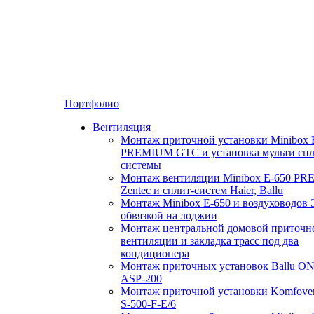
Портфолио
Вентиляция
Монтаж приточной установки Minibox 
PREMIUM GTC и установка мульти спл
системы
Монтаж вентиляции Minibox E-650 P
Zentec и сплит-систем Haier, Ballu
Монтаж Minibox E-650 и воздуховодов 
обвязкой на лоджии
Монтаж центральной домовой приточн
вентиляции и закладка трасс под два
кондиционера
Монтаж приточных установок Ballu O
ASP-200
Монтаж приточной установки Komfove
S-500-F-E/6