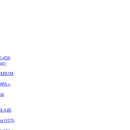
E-650
ит-
REMIUM
ЭРА с
ой
NEAIR
nt ОТД-