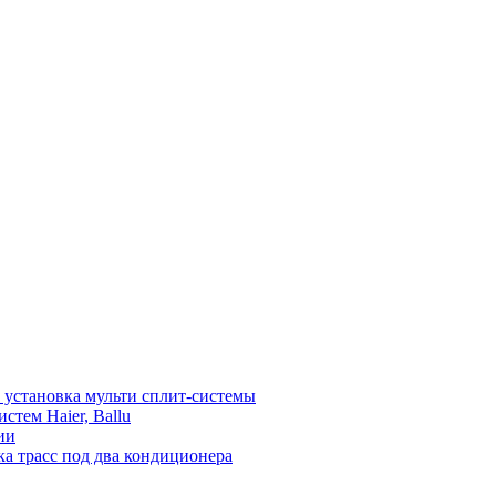
установка мульти сплит-системы
тем Haier, Ballu
ии
а трасс под два кондиционера