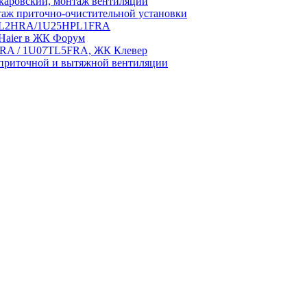
аровский, монтаж вентиляции
аж приточно-очистительной установки
5HPL2HRA/1U25HPL1FRA
 Haier в ЖК Форум
5HRA / 1U07TL5FRA, ЖК Клевер
приточной и вытяжной вентиляции