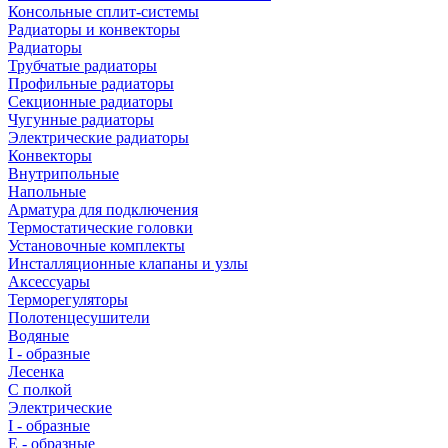
Консольные сплит-системы
Радиаторы и конвекторы
Радиаторы
Трубчатые радиаторы
Профильные радиаторы
Секционные радиаторы
Чугунные радиаторы
Электрические радиаторы
Конвекторы
Внутрипольные
Напольные
Арматура для подключения
Термостатические головки
Установочные комплекты
Инсталляционные клапаны и узлы
Аксессуары
Терморегуляторы
Полотенцесушители
Водяные
I - образные
Лесенка
С полкой
Электрические
I - образные
E - образные