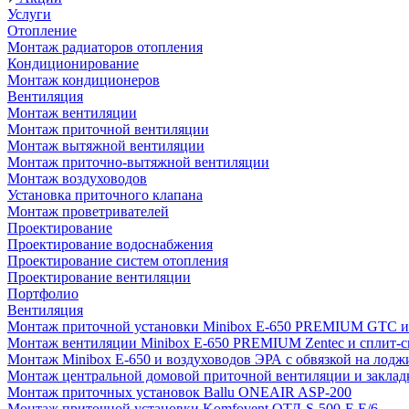
Услуги
Отопление
Монтаж радиаторов отопления
Кондиционирование
Монтаж кондиционеров
Вентиляция
Монтаж вентиляции
Монтаж приточной вентиляции
Монтаж вытяжной вентиляции
Монтаж приточно-вытяжной вентиляции
Монтаж воздуховодов
Установка приточного клапана
Монтаж проветривателей
Проектирование
Проектирование водоснабжения
Проектирование систем отопления
Проектирование вентиляции
Портфолио
Вентиляция
Монтаж приточной установки Minibox E-650 PREMIUM GTC и 
Монтаж вентиляции Minibox E-650 PREMIUM Zentec и сплит-сис
Монтаж Minibox E-650 и воздуховодов ЭРА с обвязкой на лодж
Монтаж центральной домовой приточной вентиляции и закладк
Монтаж приточных установок Ballu ONEAIR ASP-200
Монтаж приточной установки Komfovent ОТД-S-500-F-E/6