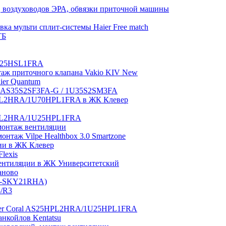
 воздуховодов ЭРА, обвязки приточной машины
ка мульти сплит-системы Haier Free match
ТБ
1U25HSL1FRA
нтаж приточного клапана Vakio KIV New
aier Quantum
tch AS35S2SF3FA-G / 1U35S2SM3FA
0HPL2HRA/1U70HPL1FRA в ЖК Клевер
5HPL2HRA/1U25HPL1FRA
монтаж вентиляции
таж Vilpe Healthbox 3.0 Smartzone
ии в ЖК Клевер
lexis
 вентиляции в ЖК Университетский
аново
GI-SKY21RHA)
3/R3
aier Coral AS25HPL2HRA/1U25HPL1FRA
нкойлов Kentatsu