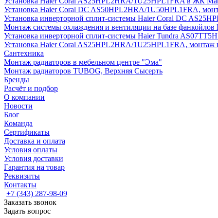
Установка Haier Coral AS25HPL2HRA/1U25HPL1FRA в ЖК Мак
Установка Haier Coral DC AS50HPL2HRA/1U50HPL1FRA, монт
Установка инверторной сплит-системы Haier Coral DC AS2
Монтаж системы охлаждения и вентиляции на базе фанкойлов
Установка инверторной сплит-системы Haier Tundra AS07TT
Установка Haier Coral AS25HPL2HRA/1U25HPL1FRA, монтаж 
Сантехника
Монтаж радиаторов в мебельном центре "Эма"
Монтаж радиаторов TUBOG, Верхняя Сысерть
Бренды
Расчёт и подбор
О компании
Новости
Блог
Команда
Сертификаты
Доставка и оплата
Условия оплаты
Условия доставки
Гарантия на товар
Реквизиты
Контакты
+7 (343) 287-98-09
Заказать звонок
Задать вопрос