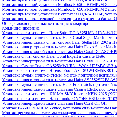
Монтаж приточной установки Minibox E-650 PREMIUM Zentec,
Монтаж приточной установки Minibox E-650 PREMIUM Zentec
Монтаж приточной установки Komfovent ОТД-S-1000-F, установ
Монтаж приточно-вытяжной вентиляции в отделении банка В
Общедомовая приточная вентиляция в квартире
Кондиционирование
Установка сплит-системы Haier Spirit DC AS25HSL1HRA-W/
Установка мульти сплит-системы Haier Coral Super Match и мо
Установка инверторных сплит-систем Haier Stellar HP -20С и H
Установка инверторной сплит-системы Haier Flexis Super Ma
Установка инверторной сплит-системы Haier Coral DC AS7
Установка сплит-систем Haier Coral Expert и Casarte Eletto
Установка инверторной сплит-системы Haier Coral DC AS2
Установка Casarte Triano CAS25MW1/R3 – W/G/1U25MW1/R3, 
Установка сплит-системы Hisense Zoom AS-18UW4RMSKB01, мон
Установка мульти сплит-системы, монтаж приточной вентиляц
Установка инверторной сплит-системы Haier AS25S2SF2FA-W F
Установка мульти сплит-системы Haier Free match, приточной
Установка инверторной сплит-системы Casarte Eletto, пос. Кург
Установка сплит-системы XIGMA SKY Inverter NEW 2025 (X
Установка сплит-системы Haier Tundra ON/OFF HSU-09HTT10
Установка инверторной сплит-системы Haier Coral On-Off
Монтаж E-650 PREMIUM Zentec, установка сплит-системы H
Монтаж центральной системы охлаждения с использованием фа