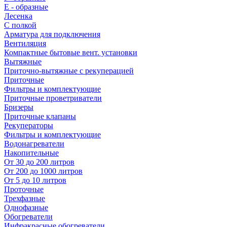
E - образные
Лесенка
С полкой
Арматура для подключения
Вентиляция
Компактные бытовые вент. установки
Вытяжные
Приточно-вытяжные с рекуперацией
Приточные
Фильтры и комплектующие
Приточные проветриватели
Бризеры
Приточные клапаны
Рекуператоры
Фильтры и комплектующие
Водонагреватели
Накопительные
От 30 до 200 литров
От 200 до 1000 литров
От 5 до 10 литров
Проточные
Трехфазные
Однофазные
Обогреватели
Инфракрасные обогреватели