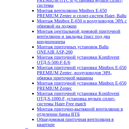
PREMIUM GTC и установка мульти сплит-
системы
Монтаж вентиляции Minibox E-650
PREMIUM Zentec и сплит-систем Haier, Ballu
Монтаж Minibox E-650 и воздуховодов ЭРА с
обвязкой на лоджии
Монтаж центральной домовой приточной
вентиляции и закладка трасс под два
кондиционера
Монтаж приточных установок Ballu
ONEAIR ASP-200
Монтаж приточной установки Komfovent
ОТД-S-500-F-E/6
Монтаж приточной установки Minibox E-650
PREMIUM Zentec, воздуховодов ЭРА,
обвязки приточной машины
Монтаж приточной установки Minibox E-650
PREMIUM Zentec
Монтаж приточной установки Komfovent
ОТД-S-1000-F, установка мульти сплит-
системы Haier Free match
Монтаж приточно-вытяжной вентиляции в
отделении банка ВТБ
Общедомовая приточная вентиляция в
квартире