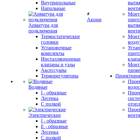
Внутрипольные
вытя
Напольные
вент
Монт
Акции
прит
Арматура для
вытя
подключения
вент
Термостатические
Монт
головки
возду
Установочные
Устан
комплекты
прит
Инсталляционные
клап
клапаны и узлы
Монт
Аксессуары
прове
Терморегуляторы
Проектиро
Прое
Водяные
водо
I - образные
Прое
Лесенка
сист
С полкой
отоп
Прое
Электрические
вент
I - образные
E - образные
Лесенка
С полкой