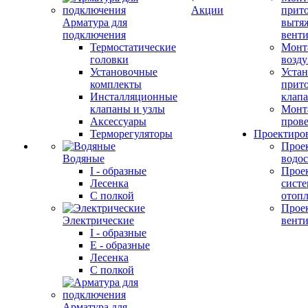
Акции
прит
Арматура для
вытя
подключения
вент
Термостатические
Монт
головки
возду
Установочные
Устан
комплекты
прит
Инсталляционные
клап
клапаны и узлы
Монт
Аксессуары
прове
Терморегуляторы
Проектиро
Прое
Водяные
водо
I - образные
Прое
Лесенка
сист
С полкой
отоп
Прое
Электрические
вент
I - образные
E - образные
Лесенка
С полкой
Арматура для