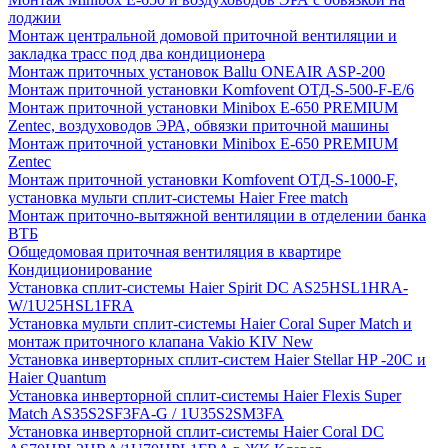
лоджии
Монтаж центральной домовой приточной вентиляции и
закладка трасс под два кондиционера
Монтаж приточных установок Ballu ONEAIR ASP-200
Монтаж приточной установки Komfovent ОТД-S-500-F-E/6
Монтаж приточной установки Minibox E-650 PREMIUM
Zentec, воздуховодов ЭРА, обвязки приточной машины
Монтаж приточной установки Minibox E-650 PREMIUM
Zentec
Монтаж приточной установки Komfovent ОТД-S-1000-F,
установка мульти сплит-системы Haier Free match
Монтаж приточно-вытяжной вентиляции в отделении банка
ВТБ
Общедомовая приточная вентиляция в квартире
Кондиционирование
Установка сплит-системы Haier Spirit DC AS25HSL1HRA-
W/1U25HSL1FRA
Установка мульти сплит-системы Haier Coral Super Match и
монтаж приточного клапана Vakio KIV New
Установка инверторных сплит-систем Haier Stellar HP -20С и
Haier Quantum
Установка инверторной сплит-системы Haier Flexis Super
Match AS35S2SF3FA-G / 1U35S2SM3FA
Установка инверторной сплит-системы Haier Coral DC