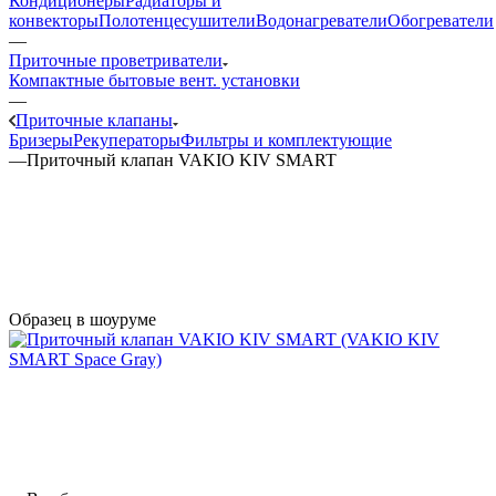
Кондиционеры
Радиаторы и
конвекторы
Полотенцесушители
Водонагреватели
Обогреватели
—
Приточные проветриватели
Компактные бытовые вент. установки
—
Приточные клапаны
Бризеры
Рекуператоры
Фильтры и комплектующие
—
Приточный клапан VAKIO KIV SMART
Образец в шоуруме