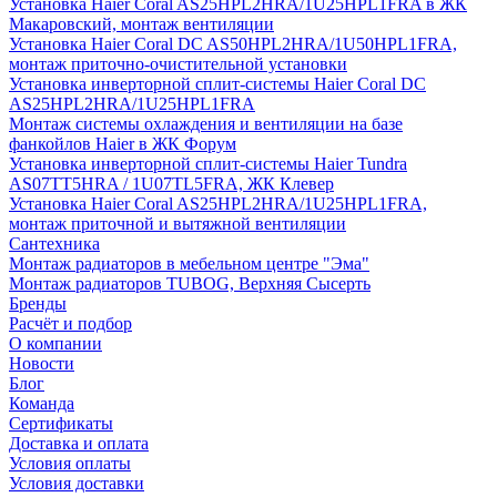
Установка Haier Coral AS25HPL2HRA/1U25HPL1FRA в ЖК
Макаровский, монтаж вентиляции
Установка Haier Coral DC AS50HPL2HRA/1U50HPL1FRA,
монтаж приточно-очистительной установки
Установка инверторной сплит-системы Haier Coral DC
AS25HPL2HRA/1U25HPL1FRA
Монтаж системы охлаждения и вентиляции на базе
фанкойлов Haier в ЖК Форум
Установка инверторной сплит-системы Haier Tundra
AS07TT5HRA / 1U07TL5FRA, ЖК Клевер
Установка Haier Coral AS25HPL2HRA/1U25HPL1FRA,
монтаж приточной и вытяжной вентиляции
Сантехника
Монтаж радиаторов в мебельном центре "Эма"
Монтаж радиаторов TUBOG, Верхняя Сысерть
Бренды
Расчёт и подбор
О компании
Новости
Блог
Команда
Сертификаты
Доставка и оплата
Условия оплаты
Условия доставки