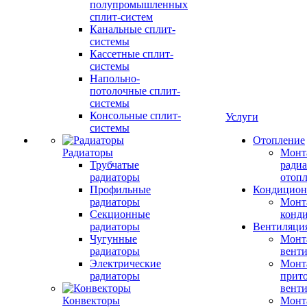
полупромышленных
сплит-систем
Канальные сплит-
системы
Кассетные сплит-
системы
Напольно-
потолочные сплит-
системы
Консольные сплит-
Услуги
системы
Отопление
Радиаторы
Монт
Трубчатые
радиа
радиаторы
отоп
Профильные
Кондицион
радиаторы
Монт
Секционные
конд
радиаторы
Вентиляци
Чугунные
Монт
радиаторы
вент
Электрические
Монт
радиаторы
прит
вент
Конвекторы
Монт