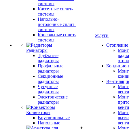
системы
Кассетные сплит-
системы
Напольно-
потолочные сплит-
системы
Консольные сплит-
Услуги
системы
Отопление
Радиаторы
Монт
Трубчатые
радиа
радиаторы
отоп
Профильные
Кондицион
радиаторы
Монт
Секционные
конд
радиаторы
Вентиляци
Чугунные
Монт
радиаторы
вент
Электрические
Монт
радиаторы
прит
вент
Конвекторы
Монт
Внутрипольные
вытя
Напольные
вент
Монт