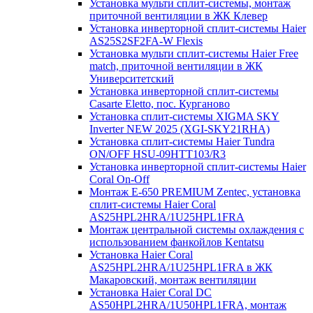
Установка мульти сплит-системы, монтаж
приточной вентиляции в ЖК Клевер
Установка инверторной сплит-системы Haier
AS25S2SF2FA-W Flexis
Установка мульти сплит-системы Haier Free
match, приточной вентиляции в ЖК
Университетский
Установка инверторной сплит-системы
Casarte Eletto, пос. Курганово
Установка сплит-системы XIGMA SKY
Inverter NEW 2025 (XGI-SKY21RHA)
Установка сплит-системы Haier Tundra
ON/OFF HSU-09HTT103/R3
Установка инверторной сплит-системы Haier
Coral On-Off
Монтаж E-650 PREMIUM Zentec, установка
сплит-системы Haier Coral
AS25HPL2HRA/1U25HPL1FRA
Монтаж центральной системы охлаждения с
использованием фанкойлов Kentatsu
Установка Haier Coral
AS25HPL2HRA/1U25HPL1FRA в ЖК
Макаровский, монтаж вентиляции
Установка Haier Coral DC
AS50HPL2HRA/1U50HPL1FRA, монтаж