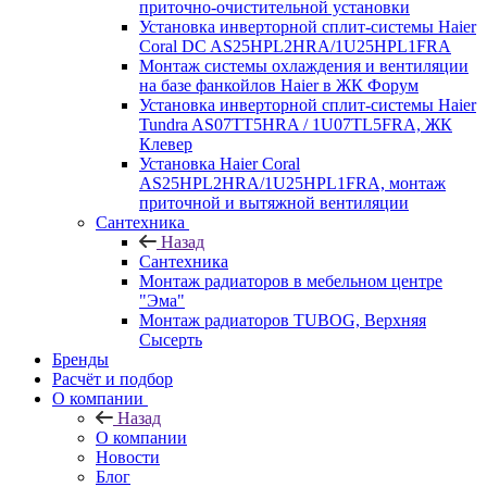
приточно-очистительной установки
Установка инверторной сплит-системы Haier
Coral DC AS25HPL2HRA/1U25HPL1FRA
Монтаж системы охлаждения и вентиляции
на базе фанкойлов Haier в ЖК Форум
Установка инверторной сплит-системы Haier
Tundra AS07TT5HRA / 1U07TL5FRA, ЖК
Клевер
Установка Haier Coral
AS25HPL2HRA/1U25HPL1FRA, монтаж
приточной и вытяжной вентиляции
Сантехника
Назад
Сантехника
Монтаж радиаторов в мебельном центре
"Эма"
Монтаж радиаторов TUBOG, Верхняя
Сысерть
Бренды
Расчёт и подбор
О компании
Назад
О компании
Новости
Блог