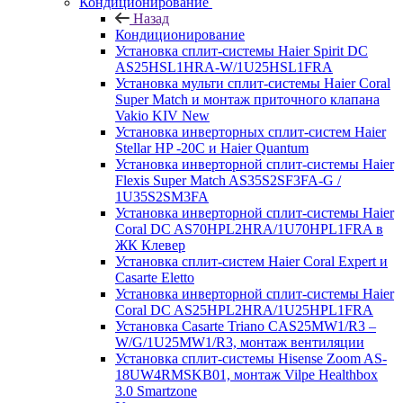
Кондиционирование
Назад
Кондиционирование
Установка сплит-системы Haier Spirit DC
AS25HSL1HRA-W/1U25HSL1FRA
Установка мульти сплит-системы Haier Coral
Super Match и монтаж приточного клапана
Vakio KIV New
Установка инверторных сплит-систем Haier
Stellar HP -20С и Haier Quantum
Установка инверторной сплит-системы Haier
Flexis Super Match AS35S2SF3FA-G /
1U35S2SM3FA
Установка инверторной сплит-системы Haier
Coral DC AS70HPL2HRA/1U70HPL1FRA в
ЖК Клевер
Установка сплит-систем Haier Coral Expert и
Casarte Eletto
Установка инверторной сплит-системы Haier
Coral DC AS25HPL2HRA/1U25HPL1FRA
Установка Casarte Triano CAS25MW1/R3 –
W/G/1U25MW1/R3, монтаж вентиляции
Установка сплит-системы Hisense Zoom AS-
18UW4RMSKB01, монтаж Vilpe Healthbox
3.0 Smartzone