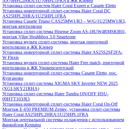
AS70HPL2HRA/1U70HPL1FRA в ЖК Клевер
Установка сплит-систем Haier Coral Expert и Casarte Eletto
Установка инверторной сплит-системы Haier Coral DC
AS25HPL2HRA/1U25HPL1FRA
Установка Casarte Triano CAS25MW1/R3 – W/G/1U25MW1/R3,
монтаж вентиляции
Установка сплит-системы Hisense Zoom AS-18UW4RMSKB01,
монтаж Vilpe Healthbox 3.0 Smartzone
Установка мульти сплит-системы, монтаж приточной
вентиляции в ЖК Клевер
Установка инверторной сплит-системы Haier AS25S2SF2FA-
W Flexis
Установка мульти сплит-системы Haier Free match, приточной
вентиляции в ЖК Университетский
Установка инверторной сплит-системы Casarte Eletto, пос.
Курганово
Установка сплит-системы XIGMA SKY Inverter NEW 2025
(XGI-SKY21RHA)
Установка сплит-системы Haier Tundra ON/OFF HSU-
09HTT103/R3
Установка инверторной сплит-системы Haier Coral On-Off
Монтаж E-650 PREMIUM Zentec, установка сплит-системы
Haier Coral AS25HPL2HRA/1U25HPL1FRA
Монтаж центральной системы охлаждения с использованием
фанкойлов Kentatsu