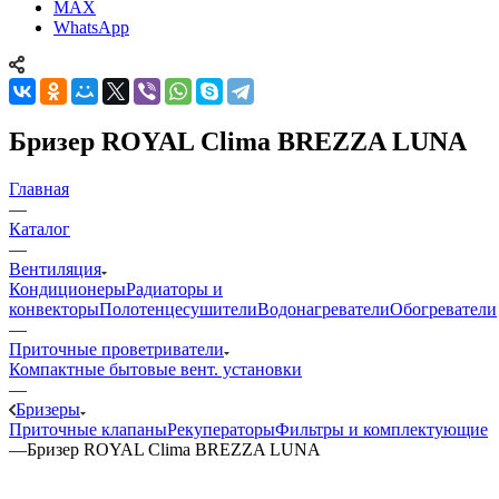
MAX
WhatsApp
Бризер ROYAL Clima BREZZA LUNA
Главная
—
Каталог
—
Вентиляция
Кондиционеры
Радиаторы и
конвекторы
Полотенцесушители
Водонагреватели
Обогреватели
—
Приточные проветриватели
Компактные бытовые вент. установки
—
Бризеры
Приточные клапаны
Рекуператоры
Фильтры и комплектующие
—
Бризер ROYAL Clima BREZZA LUNA