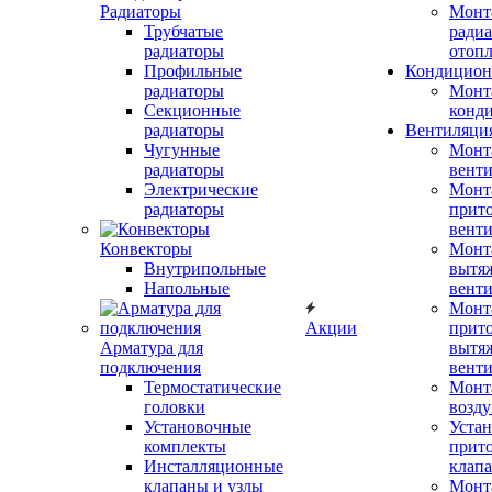
Радиаторы
Монт
Трубчатые
радиа
радиаторы
отоп
Профильные
Кондицион
радиаторы
Монт
Секционные
конд
радиаторы
Вентиляци
Чугунные
Монт
радиаторы
вент
Электрические
Монт
радиаторы
прит
вент
Конвекторы
Монт
Внутрипольные
вытя
Напольные
вент
Монт
Акции
прит
Арматура для
вытя
подключения
вент
Термостатические
Монт
головки
возду
Установочные
Устан
комплекты
прит
Инсталляционные
клап
клапаны и узлы
Монт