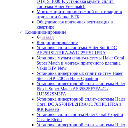
ОТД-S-1000-F, установка мульти сплит-
системы Haier Free match
Монтаж приточно-вытяжной вентиляции в
отделении банка ВТБ
Общедомовая приточная вентиляция в
квартире
Кондиционирование
Назад
Кондиционирование
Установка сплит-системы Haier Spirit DC
AS25HSL1HRA-W/1U25HSL1FRA
Установка мульти сплит-системы Haier Coral
Super Match и монтаж приточного клапана
Vakio KIV New
Установка инверторных сплит-систем Haier
Stellar HP -20С и Haier Quantum
Установка инверторной сплит-системы Haier
Flexis Super Match AS35S2SF3FA-G /
1U35S2SM3FA
Установка инверторной сплит-системы Haier
Coral DC AS70HPL2HRA/1U70HPL1FRA в
ЖК Клевер
Установка сплит-систем Haier Coral Expert и
Casarte Eletto
Установка инверторной сплит-системы Haier