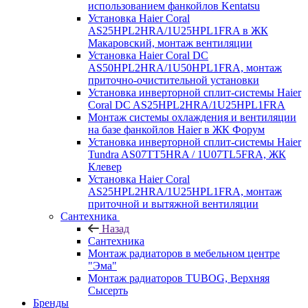
использованием фанкойлов Kentatsu
Установка Haier Coral
AS25HPL2HRA/1U25HPL1FRA в ЖК
Макаровский, монтаж вентиляции
Установка Haier Coral DC
AS50HPL2HRA/1U50HPL1FRA, монтаж
приточно-очистительной установки
Установка инверторной сплит-системы Haier
Coral DC AS25HPL2HRA/1U25HPL1FRA
Монтаж системы охлаждения и вентиляции
на базе фанкойлов Haier в ЖК Форум
Установка инверторной сплит-системы Haier
Tundra AS07TT5HRA / 1U07TL5FRA, ЖК
Клевер
Установка Haier Coral
AS25HPL2HRA/1U25HPL1FRA, монтаж
приточной и вытяжной вентиляции
Сантехника
Назад
Сантехника
Монтаж радиаторов в мебельном центре
"Эма"
Монтаж радиаторов TUBOG, Верхняя
Сысерть
Бренды