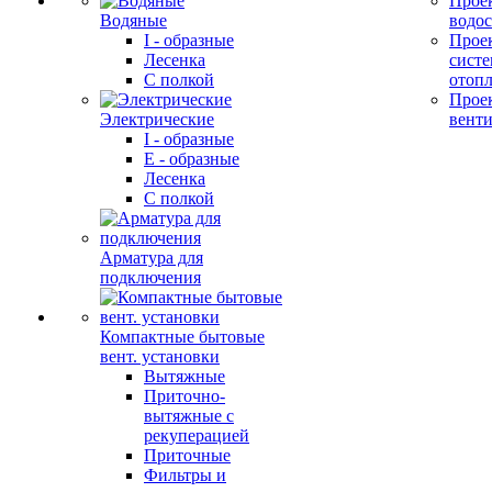
Прое
Водяные
водо
I - образные
Прое
Лесенка
сист
С полкой
отоп
Прое
Электрические
вент
I - образные
E - образные
Лесенка
С полкой
Арматура для
подключения
Компактные бытовые
вент. установки
Вытяжные
Приточно-
вытяжные с
рекуперацией
Приточные
Фильтры и