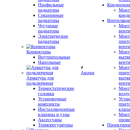
Профильные
Кондицион
радиаторы
Монт
Секционные
конд
радиаторы
Вентиляци
Чугунные
Монт
радиаторы
вент
Электрические
Монт
радиаторы
прит
вент
Конвекторы
Монт
Внутрипольные
вытя
Напольные
вент
Монт
Акции
прит
Арматура для
вытя
подключения
вент
Термостатические
Монт
головки
возду
Установочные
Устан
комплекты
прит
Инсталляционные
клап
клапаны и узлы
Монт
Аксессуары
прове
Терморегуляторы
Проектиро