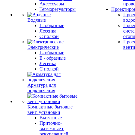
Аксессуары
прове
Терморегуляторы
Проектиро
Прое
Водяные
водо
I - образные
Прое
Лесенка
сист
С полкой
отоп
Прое
Электрические
вент
I - образные
E - образные
Лесенка
С полкой
Арматура для
подключения
Компактные бытовые
вент. установки
Вытяжные
Приточно-
вытяжные с
рекуперацией