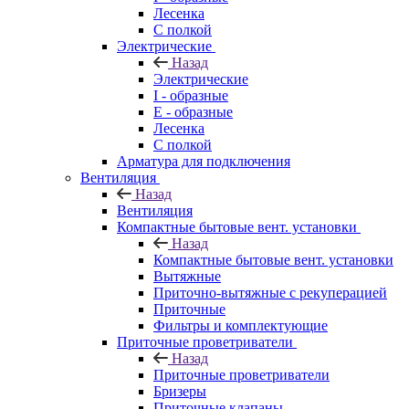
Лесенка
С полкой
Электрические
Назад
Электрические
I - образные
E - образные
Лесенка
С полкой
Арматура для подключения
Вентиляция
Назад
Вентиляция
Компактные бытовые вент. установки
Назад
Компактные бытовые вент. установки
Вытяжные
Приточно-вытяжные с рекуперацией
Приточные
Фильтры и комплектующие
Приточные проветриватели
Назад
Приточные проветриватели
Бризеры
Приточные клапаны