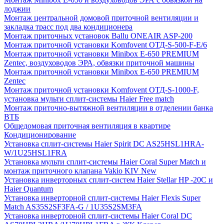
лоджии
Монтаж центральной домовой приточной вентиляции и
закладка трасс под два кондиционера
Монтаж приточных установок Ballu ONEAIR ASP-200
Монтаж приточной установки Komfovent ОТД-S-500-F-E/6
Монтаж приточной установки Minibox E-650 PREMIUM
Zentec, воздуховодов ЭРА, обвязки приточной машины
Монтаж приточной установки Minibox E-650 PREMIUM
Zentec
Монтаж приточной установки Komfovent ОТД-S-1000-F,
установка мульти сплит-системы Haier Free match
Монтаж приточно-вытяжной вентиляции в отделении банка
ВТБ
Общедомовая приточная вентиляция в квартире
Кондиционирование
Установка сплит-системы Haier Spirit DC AS25HSL1HRA-
W/1U25HSL1FRA
Установка мульти сплит-системы Haier Coral Super Match и
монтаж приточного клапана Vakio KIV New
Установка инверторных сплит-систем Haier Stellar HP -20С и
Haier Quantum
Установка инверторной сплит-системы Haier Flexis Super
Match AS35S2SF3FA-G / 1U35S2SM3FA
Установка инверторной сплит-системы Haier Coral DC