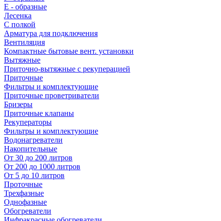
E - образные
Лесенка
С полкой
Арматура для подключения
Вентиляция
Компактные бытовые вент. установки
Вытяжные
Приточно-вытяжные с рекуперацией
Приточные
Фильтры и комплектующие
Приточные проветриватели
Бризеры
Приточные клапаны
Рекуператоры
Фильтры и комплектующие
Водонагреватели
Накопительные
От 30 до 200 литров
От 200 до 1000 литров
От 5 до 10 литров
Проточные
Трехфазные
Однофазные
Обогреватели
Инфракрасные обогреватели