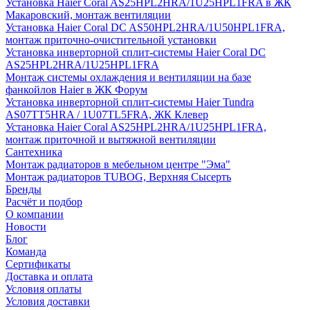
Установка Haier Coral AS25HPL2HRA/1U25HPL1FRA в ЖК
Макаровский, монтаж вентиляции
Установка Haier Coral DC AS50HPL2HRA/1U50HPL1FRA,
монтаж приточно-очистительной установки
Установка инверторной сплит-системы Haier Coral DC
AS25HPL2HRA/1U25HPL1FRA
Монтаж системы охлаждения и вентиляции на базе
фанкойлов Haier в ЖК Форум
Установка инверторной сплит-системы Haier Tundra
AS07TT5HRA / 1U07TL5FRA, ЖК Клевер
Установка Haier Coral AS25HPL2HRA/1U25HPL1FRA,
монтаж приточной и вытяжной вентиляции
Сантехника
Монтаж радиаторов в мебельном центре "Эма"
Монтаж радиаторов TUBOG, Верхняя Сысерть
Бренды
Расчёт и подбор
О компании
Новости
Блог
Команда
Сертификаты
Доставка и оплата
Условия оплаты
Условия доставки