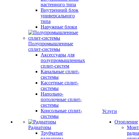
настенного типа
Внутренний блок
универсального
типа
Наружные блоки
Полупромышленные
сплит-системы
Аксессуары для
полупромышленных
сплит-систем
Канальные сплит-
системы
Кассетные сплит-
системы
Напольно-
потолочные сплит-
системы
Консольные сплит-
Услуги
системы
Отопление
Радиаторы
Монт
Трубчатые
радиа
радиаторы
отоп