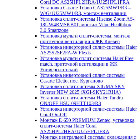
Coral DC AS25HPL2HRA/1U25HPL1FRA
Установка Casarte Triano CAS25MW1/R3 –
W/G/1U25MW1/R3, монтаж вентиляции
Установка сплит-системы Hisense Zoom AS-
18UW4RMSKB01, монтаж Vilpe Healthbox
3.0 Smartzone
Установка мульти сплит-системы, монтаж
приточной вентиляции в ЖК Клевер
Установка инверторной сплит-системы Haier
AS25S2SF2FA-W Flexis
Установка мульти сплит-системы Haier Free
match, приточной вентиляции в ЖК
Университетский
Установка инверторной сплит-системы
Casarte Eletto, пос. Курганово
Установка сплит-системы XIGMA SKY
Inverter NEW 2025 (XGI-SKY21RHA)
Установка сплит-системы Haier Tundra
ON/OFF HSU-09HTT103/R3
Установка инверторной сплит-системы Haier
Coral On-Off
Монтаж E-650 PREMIUM Zentec, установка
сплит-системы Haier Coral
AS25HPL2HRA/1U25HPL1FRA
Монтаж центральной системы охлаждения с