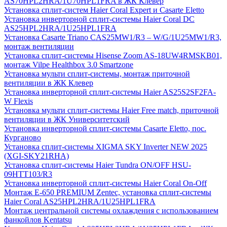
AS70HPL2HRA/1U70HPL1FRA в ЖК Клевер
Установка сплит-систем Haier Coral Expert и Casarte Eletto
Установка инверторной сплит-системы Haier Coral DC
AS25HPL2HRA/1U25HPL1FRA
Установка Casarte Triano CAS25MW1/R3 – W/G/1U25MW1/R3,
монтаж вентиляции
Установка сплит-системы Hisense Zoom AS-18UW4RMSKB01,
монтаж Vilpe Healthbox 3.0 Smartzone
Установка мульти сплит-системы, монтаж приточной
вентиляции в ЖК Клевер
Установка инверторной сплит-системы Haier AS25S2SF2FA-
W Flexis
Установка мульти сплит-системы Haier Free match, приточной
вентиляции в ЖК Университетский
Установка инверторной сплит-системы Casarte Eletto, пос.
Курганово
Установка сплит-системы XIGMA SKY Inverter NEW 2025
(XGI-SKY21RHA)
Установка сплит-системы Haier Tundra ON/OFF HSU-
09HTT103/R3
Установка инверторной сплит-системы Haier Coral On-Off
Монтаж E-650 PREMIUM Zentec, установка сплит-системы
Haier Coral AS25HPL2HRA/1U25HPL1FRA
Монтаж центральной системы охлаждения с использованием
фанкойлов Kentatsu