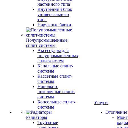
настенного типа
Внутренний блок
универсального
типа
Наружные блоки
Полупромышленные
сплит-системы
Аксессуары для
полупромышленных
сплит-систем
Канальные сплит-
системы
Кассетные сплит-
системы
Напольно-
потолочные сплит-
системы
Консольные сплит-
Услуги
системы
Отопление
Радиаторы
Монт
Трубчатые
радиа
радиаторы
отоп