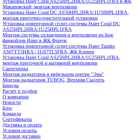
Установка Haier Coral AS25HPL2HRA/1U25HPL1FRA в ЖК
Макаровский, монтаж вентиляции
Установка Haier Coral DC AS50HPL2HRA/1U50HPL1FRA,
монтаж приточно-очистительной установки
Установка инверторной сплит-системы Haier Coral DC
AS25HPL2HRA/1U25HPL1FRA
Монтаж системы охлаждения и вентиляции на базе
фанкойлов Haier в ЖК Форум
Установка инверторной сплит-системы Haier Tundra
AS07TT5HRA / 1U07TL5FRA, ЖК Клевер
Установка Haier Coral AS25HPL2HRA/1U25HPL1FRA,
монтаж приточной и вытяжной вентиляции
Сантехника
Монтаж радиаторов в мебельном центре "Эма"
Монтаж радиаторов TUBOG, Верхняя Сысерть
Бренды
Расчёт и подбор
О компании
Новости
Блог
Команда
Сертификаты
Доставка и оплата
Условия оплаты
Условия доставки