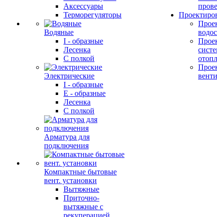
Аксессуары
прове
Терморегуляторы
Проектиро
Прое
Водяные
водо
I - образные
Прое
Лесенка
сист
С полкой
отоп
Прое
Электрические
вент
I - образные
E - образные
Лесенка
С полкой
Арматура для
подключения
Компактные бытовые
вент. установки
Вытяжные
Приточно-
вытяжные с
рекуперацией