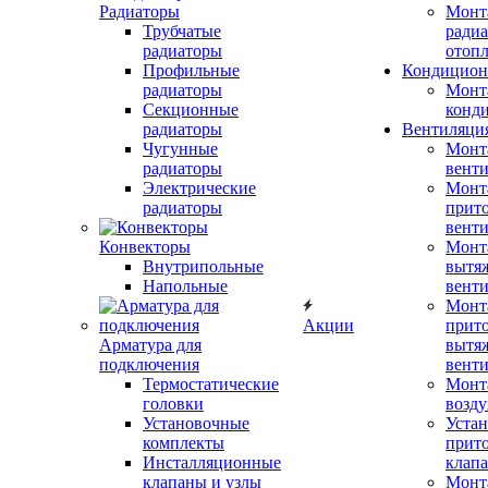
Радиаторы
Монт
Трубчатые
радиа
радиаторы
отоп
Профильные
Кондицион
радиаторы
Монт
Секционные
конд
радиаторы
Вентиляци
Чугунные
Монт
радиаторы
вент
Электрические
Монт
радиаторы
прит
вент
Конвекторы
Монт
Внутрипольные
вытя
Напольные
вент
Монт
Акции
прит
Арматура для
вытя
подключения
вент
Термостатические
Монт
головки
возду
Установочные
Устан
комплекты
прит
Инсталляционные
клап
клапаны и узлы
Монт