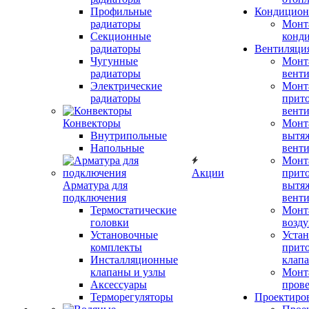
Профильные
Кондицион
радиаторы
Монт
Секционные
конд
радиаторы
Вентиляци
Чугунные
Монт
радиаторы
вент
Электрические
Монт
радиаторы
прит
вент
Конвекторы
Монт
Внутрипольные
вытя
Напольные
вент
Монт
Акции
прит
Арматура для
вытя
подключения
вент
Термостатические
Монт
головки
возду
Установочные
Устан
комплекты
прит
Инсталляционные
клап
клапаны и узлы
Монт
Аксессуары
прове
Терморегуляторы
Проектиро