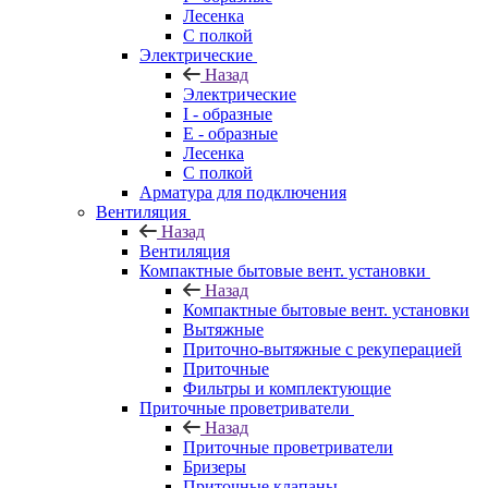
Лесенка
С полкой
Электрические
Назад
Электрические
I - образные
E - образные
Лесенка
С полкой
Арматура для подключения
Вентиляция
Назад
Вентиляция
Компактные бытовые вент. установки
Назад
Компактные бытовые вент. установки
Вытяжные
Приточно-вытяжные с рекуперацией
Приточные
Фильтры и комплектующие
Приточные проветриватели
Назад
Приточные проветриватели
Бризеры
Приточные клапаны