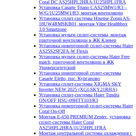
Coral DC AS25HPL2HRA/1U25HPL1FRA
Установка Casarte Triano CAS25MW1/R3 –
W/G/1U25MW1/R3, монтаж вентиляции
Установка сплит-системы Hisense Zoom AS-
18UW4RMSKB01, монтаж Vilpe Healthbox
3.0 Smartzone
Установка мульти сплит-системы, монтаж
приточной вентиляции в ЖК Клевер
Установка инверторной сплит-системы Haier
AS25S2SF2FA-W Flexis
Установка мульти сплит-системы Haier Free
match, приточной вентиляции в ЖК
Университетский
Установка инверторной сплит-системы
Casarte Eletto, пос. Курганово
Установка сплит-системы XIGMA SKY
Inverter NEW 2025 (XGI-SKY21RHA)
Установка сплит-системы Haier Tundra
ON/OFF HSU-09HTT103/R3
Установка инверторной сплит-системы Haier
Coral On-Off
Монтаж E-650 PREMIUM Zentec, установка
сплит-системы Haier Coral
AS25HPL2HRA/1U25HPL1FRA
Монтаж центральной системы охлаждения с