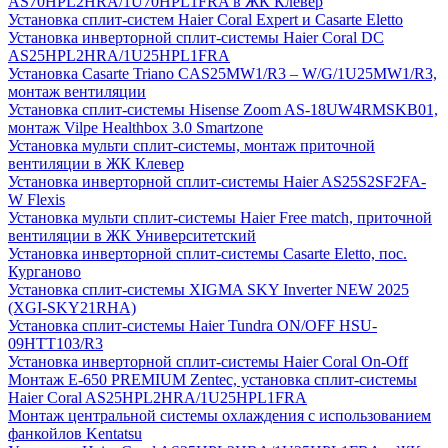
AS70HPL2HRA/1U70HPL1FRA в ЖК Клевер
Установка сплит-систем Haier Coral Expert и Casarte Eletto
Установка инверторной сплит-системы Haier Coral DC
AS25HPL2HRA/1U25HPL1FRA
Установка Casarte Triano CAS25MW1/R3 – W/G/1U25MW1/R3,
монтаж вентиляции
Установка сплит-системы Hisense Zoom AS-18UW4RMSKB01,
монтаж Vilpe Healthbox 3.0 Smartzone
Установка мульти сплит-системы, монтаж приточной
вентиляции в ЖК Клевер
Установка инверторной сплит-системы Haier AS25S2SF2FA-
W Flexis
Установка мульти сплит-системы Haier Free match, приточной
вентиляции в ЖК Университетский
Установка инверторной сплит-системы Casarte Eletto, пос.
Курганово
Установка сплит-системы XIGMA SKY Inverter NEW 2025
(XGI-SKY21RHA)
Установка сплит-системы Haier Tundra ON/OFF HSU-
09HTT103/R3
Установка инверторной сплит-системы Haier Coral On-Off
Монтаж E-650 PREMIUM Zentec, установка сплит-системы
Haier Coral AS25HPL2HRA/1U25HPL1FRA
Монтаж центральной системы охлаждения с использованием
фанкойлов Kentatsu