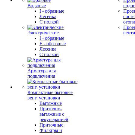
Прое
Водяные
водо
I - образные
Прое
Лесенка
сист
С полкой
отоп
Прое
Электрические
вент
I - образные
E - образные
Лесенка
С полкой
Арматура для
подключения
Компактные бытовые
вент. установки
Вытяжные
Приточно-
вытяжные с
рекуперацией
Приточные
Фильтры и