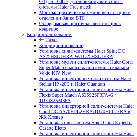
ОТД-S-1000-F, установка мульти сплит-
системы Haier Free match
Монтаж приточно-вытяжной вентиляции в
отделении банка ВТБ
Общедомовая приточная вентиляция в
квартире
Кондиционирование
Назад
Кондиционирование
Установка сплит-системы Haier Spirit DC
AS25HSL1HRA-W/1U25HSL1FRA
Установка мульти сплит-системы Haier Coral
Super Match и монтаж приточного клапана
Vakio KIV New
Установка инверторных сплит-систем Haier
Stellar HP -20С и Haier Quantum
Установка инверторной сплит-системы Haier
Flexis Super Match AS35S2SF3FA-G /
1U35S2SM3FA
Установка инверторной сплит-системы Haier
Coral DC AS70HPL2HRA/1U70HPL1FRA в
ЖК Клевер
Установка сплит-систем Haier Coral Expert и
Casarte Eletto
Установка инверторной сплит-системы Haier