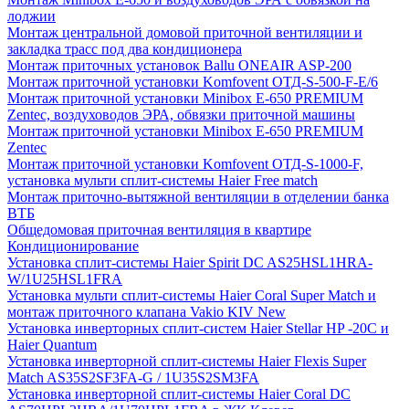
лоджии
Монтаж центральной домовой приточной вентиляции и
закладка трасс под два кондиционера
Монтаж приточных установок Ballu ONEAIR ASP-200
Монтаж приточной установки Komfovent ОТД-S-500-F-E/6
Монтаж приточной установки Minibox E-650 PREMIUM
Zentec, воздуховодов ЭРА, обвязки приточной машины
Монтаж приточной установки Minibox E-650 PREMIUM
Zentec
Монтаж приточной установки Komfovent ОТД-S-1000-F,
установка мульти сплит-системы Haier Free match
Монтаж приточно-вытяжной вентиляции в отделении банка
ВТБ
Общедомовая приточная вентиляция в квартире
Кондиционирование
Установка сплит-системы Haier Spirit DC AS25HSL1HRA-
W/1U25HSL1FRA
Установка мульти сплит-системы Haier Coral Super Match и
монтаж приточного клапана Vakio KIV New
Установка инверторных сплит-систем Haier Stellar HP -20С и
Haier Quantum
Установка инверторной сплит-системы Haier Flexis Super
Match AS35S2SF3FA-G / 1U35S2SM3FA
Установка инверторной сплит-системы Haier Coral DC