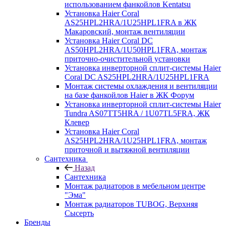
использованием фанкойлов Kentatsu
Установка Haier Coral
AS25HPL2HRA/1U25HPL1FRA в ЖК
Макаровский, монтаж вентиляции
Установка Haier Coral DC
AS50HPL2HRA/1U50HPL1FRA, монтаж
приточно-очистительной установки
Установка инверторной сплит-системы Haier
Coral DC AS25HPL2HRA/1U25HPL1FRA
Монтаж системы охлаждения и вентиляции
на базе фанкойлов Haier в ЖК Форум
Установка инверторной сплит-системы Haier
Tundra AS07TT5HRA / 1U07TL5FRA, ЖК
Клевер
Установка Haier Coral
AS25HPL2HRA/1U25HPL1FRA, монтаж
приточной и вытяжной вентиляции
Сантехника
Назад
Сантехника
Монтаж радиаторов в мебельном центре
"Эма"
Монтаж радиаторов TUBOG, Верхняя
Сысерть
Бренды