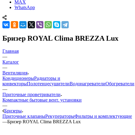
MAX
WhatsApp
Бризер ROYAL Clima BREZZA Lux
Главная
—
Каталог
—
Вентиляция
Кондиционеры
Радиаторы и
конвекторы
Полотенцесушители
Водонагреватели
Обогреватели
—
Приточные проветриватели
Компактные бытовые вент. установки
—
Бризеры
Приточные клапаны
Рекуператоры
Фильтры и комплектующие
—
Бризер ROYAL Clima BREZZA Lux