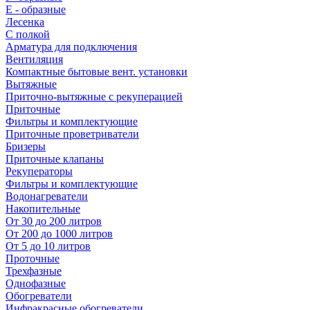
E - образные
Лесенка
С полкой
Арматура для подключения
Вентиляция
Компактные бытовые вент. установки
Вытяжные
Приточно-вытяжные с рекуперацией
Приточные
Фильтры и комплектующие
Приточные проветриватели
Бризеры
Приточные клапаны
Рекуператоры
Фильтры и комплектующие
Водонагреватели
Накопительные
От 30 до 200 литров
От 200 до 1000 литров
От 5 до 10 литров
Проточные
Трехфазные
Однофазные
Обогреватели
Инфракрасные обогреватели