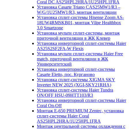
Coral DC AS25HPL2HRA/1U25HPL1FRA
Установка Casarte Triano CAS25MW1/R3 –
W/G/1U25MW1/R3, монтаж вентиляции
Установка сплит-системы Hisense Zoom AS-
18UW4RMSKB01, монтаж Vilpe Healthbox
3.0 Smartzone
Установка мульти сплит-системы, монтаж
приточной вентиляции в ЖК Клевер
Установка инверторной сплит-системы Haier
AS25S2SF2FA-W Flexis
Установка мульти сплит-системы Haier Free
match, приточной вентиляции в ЖК
Университетский
Установка инверторной сплит-системы
Casarte Eletto, пос. Курганово
Установка сплит-системы XIGMA SKY
Inverter NEW 2025 (XGI-SKY21RHA)
Установка сплит-системы Haier Tundra
ON/OFF HSU-09HTT103/R3
Установка инверторной сплит-системы Haier
Coral On-Off
Монтаж E-650 PREMIUM Zentec, установка
сплит-системы Haier Coral
AS25HPL2HRA/1U25HPL1FRA
Монтаж центральной системы охлаждения с