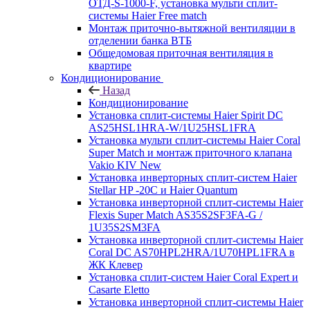
ОТД-S-1000-F, установка мульти сплит-
системы Haier Free match
Монтаж приточно-вытяжной вентиляции в
отделении банка ВТБ
Общедомовая приточная вентиляция в
квартире
Кондиционирование
Назад
Кондиционирование
Установка сплит-системы Haier Spirit DC
AS25HSL1HRA-W/1U25HSL1FRA
Установка мульти сплит-системы Haier Coral
Super Match и монтаж приточного клапана
Vakio KIV New
Установка инверторных сплит-систем Haier
Stellar HP -20С и Haier Quantum
Установка инверторной сплит-системы Haier
Flexis Super Match AS35S2SF3FA-G /
1U35S2SM3FA
Установка инверторной сплит-системы Haier
Coral DC AS70HPL2HRA/1U70HPL1FRA в
ЖК Клевер
Установка сплит-систем Haier Coral Expert и
Casarte Eletto
Установка инверторной сплит-системы Haier