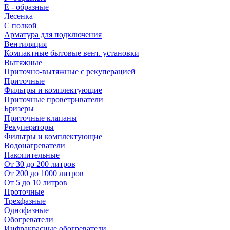
E - образные
Лесенка
С полкой
Арматура для подключения
Вентиляция
Компактные бытовые вент. установки
Вытяжные
Приточно-вытяжные с рекуперацией
Приточные
Фильтры и комплектующие
Приточные проветриватели
Бризеры
Приточные клапаны
Рекуператоры
Фильтры и комплектующие
Водонагреватели
Накопительные
От 30 до 200 литров
От 200 до 1000 литров
От 5 до 10 литров
Проточные
Трехфазные
Однофазные
Обогреватели
Инфракрасные обогреватели