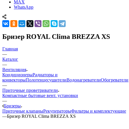
MAX
WhatsApp
Бризер ROYAL Clima BREZZA XS
Главная
—
Каталог
—
Вентиляция
Кондиционеры
Радиаторы и
конвекторы
Полотенцесушители
Водонагреватели
Обогреватели
—
Приточные проветриватели
Компактные бытовые вент. установки
—
Бризеры
Приточные клапаны
Рекуператоры
Фильтры и комплектующие
—
Бризер ROYAL Clima BREZZA XS