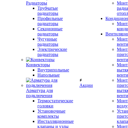
Радиаторы
Монт
Трубчатые
радиа
радиаторы
отоп
Профильные
Кондицион
радиаторы
Монт
Секционные
конд
радиаторы
Вентиляци
Чугунные
Монт
радиаторы
вент
Электрические
Монт
радиаторы
прит
вент
Конвекторы
Монт
Внутрипольные
вытя
Напольные
вент
Монт
Акции
прит
Арматура для
вытя
подключения
вент
Термостатические
Монт
головки
возду
Установочные
Устан
комплекты
прит
Инсталляционные
клап
клапаны и узлы
Монт