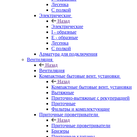
Лесенка
С полкой
Электрические
Назад
Электрические
I - образные
E - образные
Лесенка
С полкой
Арматура для подключения
Вентиляция
Назад
Вентиляция
Компактные бытовые вент. установки
Назад
Компактные бытовые вент. установки
Вытяжные
Приточно-вытяжные с рекуперацией
Приточные
Фильтры и комплектующие
Приточные проветриватели
Назад
Приточные проветриватели
Бризеры
Приточные клапаны