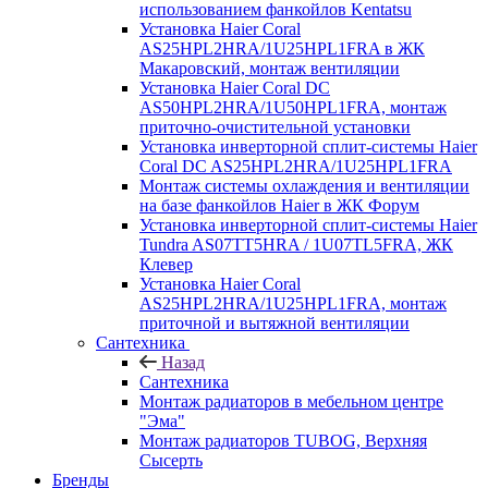
использованием фанкойлов Kentatsu
Установка Haier Coral
AS25HPL2HRA/1U25HPL1FRA в ЖК
Макаровский, монтаж вентиляции
Установка Haier Coral DC
AS50HPL2HRA/1U50HPL1FRA, монтаж
приточно-очистительной установки
Установка инверторной сплит-системы Haier
Coral DC AS25HPL2HRA/1U25HPL1FRA
Монтаж системы охлаждения и вентиляции
на базе фанкойлов Haier в ЖК Форум
Установка инверторной сплит-системы Haier
Tundra AS07TT5HRA / 1U07TL5FRA, ЖК
Клевер
Установка Haier Coral
AS25HPL2HRA/1U25HPL1FRA, монтаж
приточной и вытяжной вентиляции
Сантехника
Назад
Сантехника
Монтаж радиаторов в мебельном центре
"Эма"
Монтаж радиаторов TUBOG, Верхняя
Сысерть
Бренды