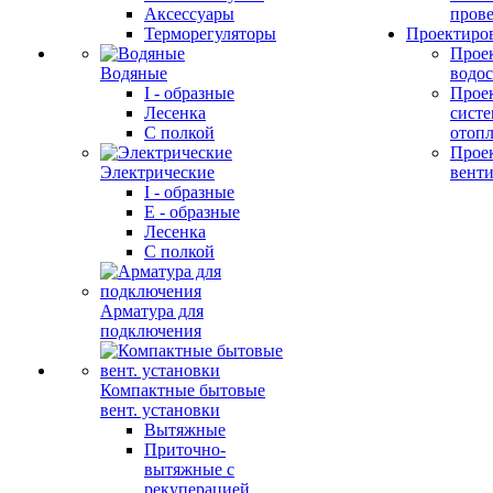
Аксессуары
прове
Терморегуляторы
Проектиро
Прое
Водяные
водо
I - образные
Прое
Лесенка
сист
С полкой
отоп
Прое
Электрические
вент
I - образные
E - образные
Лесенка
С полкой
Арматура для
подключения
Компактные бытовые
вент. установки
Вытяжные
Приточно-
вытяжные с
рекуперацией