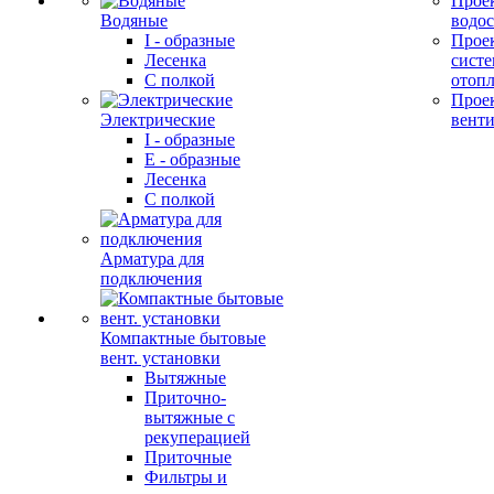
Прое
Водяные
водо
I - образные
Прое
Лесенка
сист
С полкой
отоп
Прое
Электрические
вент
I - образные
E - образные
Лесенка
С полкой
Арматура для
подключения
Компактные бытовые
вент. установки
Вытяжные
Приточно-
вытяжные с
рекуперацией
Приточные
Фильтры и