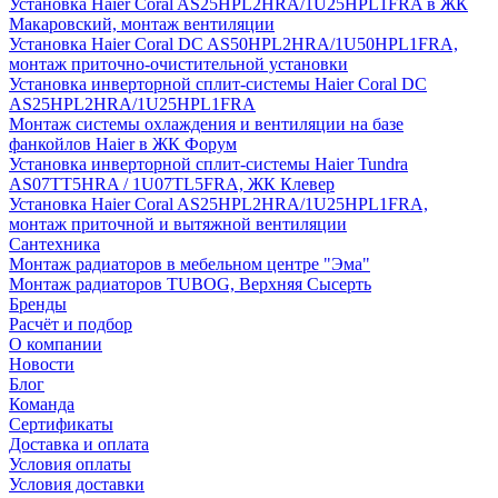
Установка Haier Coral AS25HPL2HRA/1U25HPL1FRA в ЖК
Макаровский, монтаж вентиляции
Установка Haier Coral DC AS50HPL2HRA/1U50HPL1FRA,
монтаж приточно-очистительной установки
Установка инверторной сплит-системы Haier Coral DC
AS25HPL2HRA/1U25HPL1FRA
Монтаж системы охлаждения и вентиляции на базе
фанкойлов Haier в ЖК Форум
Установка инверторной сплит-системы Haier Tundra
AS07TT5HRA / 1U07TL5FRA, ЖК Клевер
Установка Haier Coral AS25HPL2HRA/1U25HPL1FRA,
монтаж приточной и вытяжной вентиляции
Сантехника
Монтаж радиаторов в мебельном центре "Эма"
Монтаж радиаторов TUBOG, Верхняя Сысерть
Бренды
Расчёт и подбор
О компании
Новости
Блог
Команда
Сертификаты
Доставка и оплата
Условия оплаты
Условия доставки