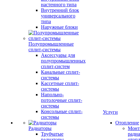
настенного типа
Внутренний блок
универсального
типа
Наружные блоки
Полупромышленные
сплит-системы
Аксессуары для
полупромышленных
сплит-систем
Канальные сплит-
системы
Кассетные сплит-
системы
Напольно-
потолочные сплит-
системы
Консольные сплит-
Услуги
системы
Отопление
Радиаторы
Монт
Трубчатые
радиа
радиаторы
отоп