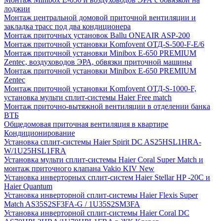
лоджии
Монтаж центральной домовой приточной вентиляции и
закладка трасс под два кондиционера
Монтаж приточных установок Ballu ONEAIR ASP-200
Монтаж приточной установки Komfovent ОТД-S-500-F-E/6
Монтаж приточной установки Minibox E-650 PREMIUM
Zentec, воздуховодов ЭРА, обвязки приточной машины
Монтаж приточной установки Minibox E-650 PREMIUM
Zentec
Монтаж приточной установки Komfovent ОТД-S-1000-F,
установка мульти сплит-системы Haier Free match
Монтаж приточно-вытяжной вентиляции в отделении банка
ВТБ
Общедомовая приточная вентиляция в квартире
Кондиционирование
Установка сплит-системы Haier Spirit DC AS25HSL1HRA-
W/1U25HSL1FRA
Установка мульти сплит-системы Haier Coral Super Match и
монтаж приточного клапана Vakio KIV New
Установка инверторных сплит-систем Haier Stellar HP -20С и
Haier Quantum
Установка инверторной сплит-системы Haier Flexis Super
Match AS35S2SF3FA-G / 1U35S2SM3FA
Установка инверторной сплит-системы Haier Coral DC