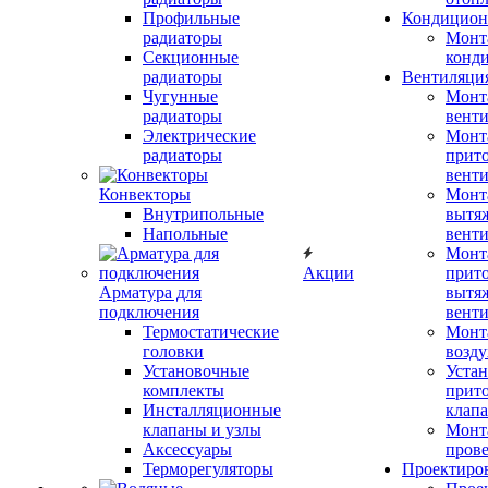
Профильные
Кондицион
радиаторы
Монт
Секционные
конд
радиаторы
Вентиляци
Чугунные
Монт
радиаторы
вент
Электрические
Монт
радиаторы
прит
вент
Конвекторы
Монт
Внутрипольные
вытя
Напольные
вент
Монт
Акции
прит
Арматура для
вытя
подключения
вент
Термостатические
Монт
головки
возду
Установочные
Устан
комплекты
прит
Инсталляционные
клап
клапаны и узлы
Монт
Аксессуары
прове
Терморегуляторы
Проектиро