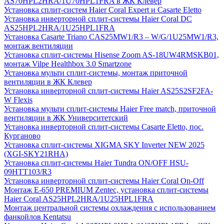
AS70HPL2HRA/1U70HPL1FRA в ЖК Клевер
Установка сплит-систем Haier Coral Expert и Casarte Eletto
Установка инверторной сплит-системы Haier Coral DC
AS25HPL2HRA/1U25HPL1FRA
Установка Casarte Triano CAS25MW1/R3 – W/G/1U25MW1/R3,
монтаж вентиляции
Установка сплит-системы Hisense Zoom AS-18UW4RMSKB01,
монтаж Vilpe Healthbox 3.0 Smartzone
Установка мульти сплит-системы, монтаж приточной
вентиляции в ЖК Клевер
Установка инверторной сплит-системы Haier AS25S2SF2FA-
W Flexis
Установка мульти сплит-системы Haier Free match, приточной
вентиляции в ЖК Университетский
Установка инверторной сплит-системы Casarte Eletto, пос.
Курганово
Установка сплит-системы XIGMA SKY Inverter NEW 2025
(XGI-SKY21RHA)
Установка сплит-системы Haier Tundra ON/OFF HSU-
09HTT103/R3
Установка инверторной сплит-системы Haier Coral On-Off
Монтаж E-650 PREMIUM Zentec, установка сплит-системы
Haier Coral AS25HPL2HRA/1U25HPL1FRA
Монтаж центральной системы охлаждения с использованием
фанкойлов Kentatsu