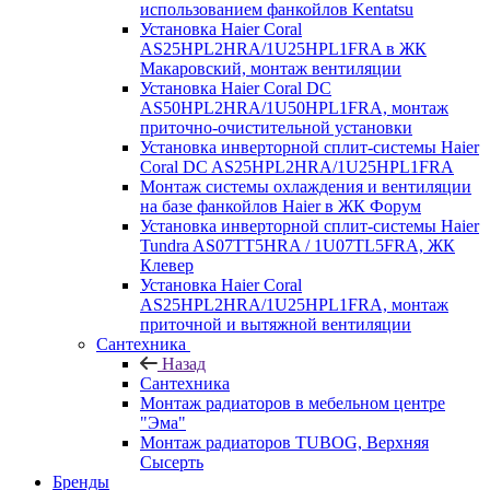
использованием фанкойлов Kentatsu
Установка Haier Coral
AS25HPL2HRA/1U25HPL1FRA в ЖК
Макаровский, монтаж вентиляции
Установка Haier Coral DC
AS50HPL2HRA/1U50HPL1FRA, монтаж
приточно-очистительной установки
Установка инверторной сплит-системы Haier
Coral DC AS25HPL2HRA/1U25HPL1FRA
Монтаж системы охлаждения и вентиляции
на базе фанкойлов Haier в ЖК Форум
Установка инверторной сплит-системы Haier
Tundra AS07TT5HRA / 1U07TL5FRA, ЖК
Клевер
Установка Haier Coral
AS25HPL2HRA/1U25HPL1FRA, монтаж
приточной и вытяжной вентиляции
Сантехника
Назад
Сантехника
Монтаж радиаторов в мебельном центре
"Эма"
Монтаж радиаторов TUBOG, Верхняя
Сысерть
Бренды