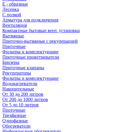
E - образные
Лесенка
С полкой
Арматура для подключения
Вентиляция
Компактные бытовые вент. установки
Вытяжные
Приточно-вытяжные с рекуперацией
Приточные
Фильтры и комплектующие
Приточные проветриватели
Бризеры
Приточные клапаны
Рекуператоры
Фильтры и комплектующие
Водонагреватели
Накопительные
От 30 до 200 литров
От 200 до 1000 литров
От 5 до 10 литров
Проточные
Трехфазные
Однофазные
Обогреватели
Инфракрасные обогреватели