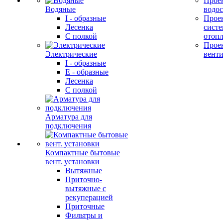
Прое
Водяные
водо
I - образные
Прое
Лесенка
сист
С полкой
отоп
Прое
Электрические
вент
I - образные
E - образные
Лесенка
С полкой
Арматура для
подключения
Компактные бытовые
вент. установки
Вытяжные
Приточно-
вытяжные с
рекуперацией
Приточные
Фильтры и