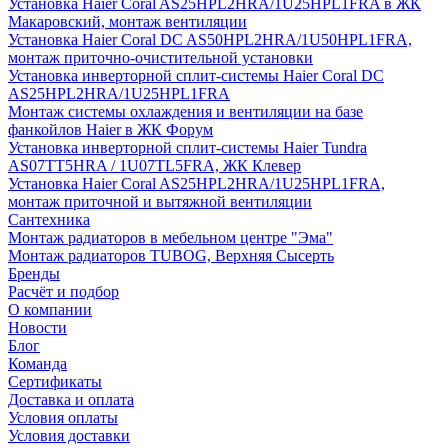
Установка Haier Coral AS25HPL2HRA/1U25HPL1FRA в ЖК
Макаровский, монтаж вентиляции
Установка Haier Coral DC AS50HPL2HRA/1U50HPL1FRA,
монтаж приточно-очистительной установки
Установка инверторной сплит-системы Haier Coral DC
AS25HPL2HRA/1U25HPL1FRA
Монтаж системы охлаждения и вентиляции на базе
фанкойлов Haier в ЖК Форум
Установка инверторной сплит-системы Haier Tundra
AS07TT5HRA / 1U07TL5FRA, ЖК Клевер
Установка Haier Coral AS25HPL2HRA/1U25HPL1FRA,
монтаж приточной и вытяжной вентиляции
Сантехника
Монтаж радиаторов в мебельном центре "Эма"
Монтаж радиаторов TUBOG, Верхняя Сысерть
Бренды
Расчёт и подбор
О компании
Новости
Блог
Команда
Сертификаты
Доставка и оплата
Условия оплаты
Условия доставки