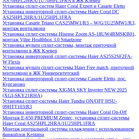
AS70HPL2HRA/1U70HPL1FRA в ЖК Клевер
Установка сплит-систем Haier Coral Expert и Casarte Eletto
Установка инверторной сплит-системы Haier Coral DC
AS25HPL2HRA/1U25HPL1FRA
Установка Casarte Triano CAS25MW1/R3 – W/G/1U25MW1/R3,
монтаж вентиляции
Установка сплит-системы Hisense Zoom AS-18UW4RMSKB01,
монтаж Vilpe Healthbox 3.0 Smartzone
Установка мульти сплит-системы, монтаж приточной
вентиляции в ЖК Клевер
Установка инверторной сплит-системы Haier AS25S2SF2FA-
W Flexis
Установка мульти сплит-системы Haier Free match, приточной
вентиляции в ЖК Университетский
Установка инверторной сплит-системы Casarte Eletto, пос.
Курганово
Установка сплит-системы XIGMA SKY Inverter NEW 2025
(XGI-SKY21RHA)
Установка сплит-системы Haier Tundra ON/OFF HSU-
09HTT103/R3
Установка инверторной сплит-системы Haier Coral On-Off
Монтаж E-650 PREMIUM Zentec, установка сплит-системы
Haier Coral AS25HPL2HRA/1U25HPL1FRA
Монтаж центральной системы охлаждения с использованием
фанкойлов Kentatsu