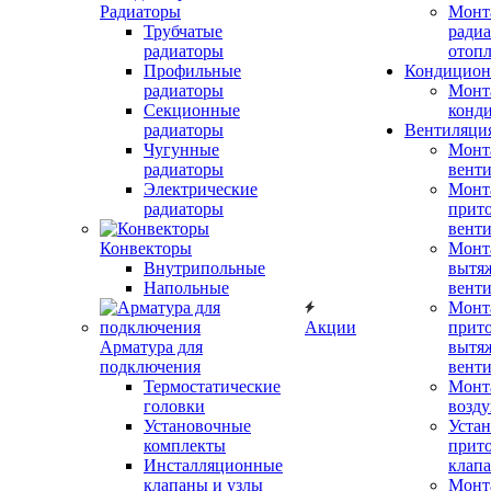
Радиаторы
Монт
Трубчатые
радиа
радиаторы
отоп
Профильные
Кондицион
радиаторы
Монт
Секционные
конд
радиаторы
Вентиляци
Чугунные
Монт
радиаторы
вент
Электрические
Монт
радиаторы
прит
вент
Конвекторы
Монт
Внутрипольные
вытя
Напольные
вент
Монт
Акции
прит
Арматура для
вытя
подключения
вент
Термостатические
Монт
головки
возду
Установочные
Устан
комплекты
прит
Инсталляционные
клап
клапаны и узлы
Монт