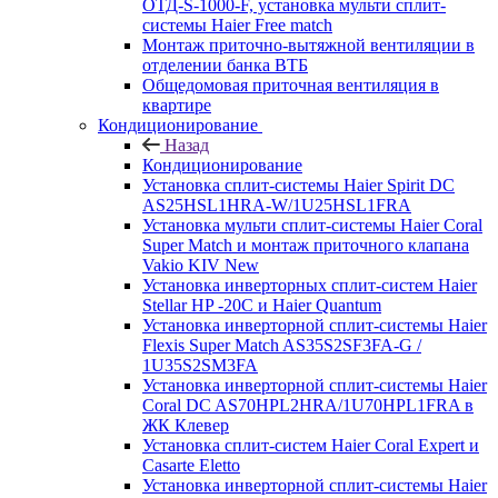
ОТД-S-1000-F, установка мульти сплит-
системы Haier Free match
Монтаж приточно-вытяжной вентиляции в
отделении банка ВТБ
Общедомовая приточная вентиляция в
квартире
Кондиционирование
Назад
Кондиционирование
Установка сплит-системы Haier Spirit DC
AS25HSL1HRA-W/1U25HSL1FRA
Установка мульти сплит-системы Haier Coral
Super Match и монтаж приточного клапана
Vakio KIV New
Установка инверторных сплит-систем Haier
Stellar HP -20С и Haier Quantum
Установка инверторной сплит-системы Haier
Flexis Super Match AS35S2SF3FA-G /
1U35S2SM3FA
Установка инверторной сплит-системы Haier
Coral DC AS70HPL2HRA/1U70HPL1FRA в
ЖК Клевер
Установка сплит-систем Haier Coral Expert и
Casarte Eletto
Установка инверторной сплит-системы Haier