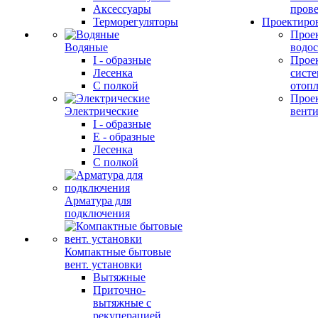
Аксессуары
прове
Терморегуляторы
Проектиро
Прое
Водяные
водо
I - образные
Прое
Лесенка
сист
С полкой
отоп
Прое
Электрические
вент
I - образные
E - образные
Лесенка
С полкой
Арматура для
подключения
Компактные бытовые
вент. установки
Вытяжные
Приточно-
вытяжные с
рекуперацией