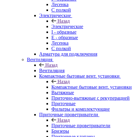
Лесенка
С полкой
Электрические
Назад
Электрические
I - образные
E - образные
Лесенка
С полкой
Арматура для подключения
Вентиляция
Назад
Вентиляция
Компактные бытовые вент. установки
Назад
Компактные бытовые вент. установки
Вытяжные
Приточно-вытяжные с рекуперацией
Приточные
Фильтры и комплектующие
Приточные проветриватели
Назад
Приточные проветриватели
Бризеры
Приточные клапаны