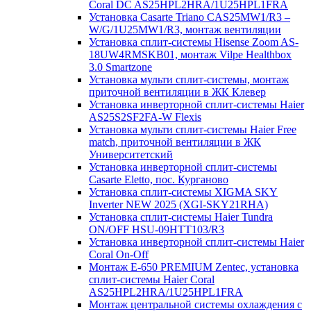
Coral DC AS25HPL2HRA/1U25HPL1FRA
Установка Casarte Triano CAS25MW1/R3 –
W/G/1U25MW1/R3, монтаж вентиляции
Установка сплит-системы Hisense Zoom AS-
18UW4RMSKB01, монтаж Vilpe Healthbox
3.0 Smartzone
Установка мульти сплит-системы, монтаж
приточной вентиляции в ЖК Клевер
Установка инверторной сплит-системы Haier
AS25S2SF2FA-W Flexis
Установка мульти сплит-системы Haier Free
match, приточной вентиляции в ЖК
Университетский
Установка инверторной сплит-системы
Casarte Eletto, пос. Курганово
Установка сплит-системы XIGMA SKY
Inverter NEW 2025 (XGI-SKY21RHA)
Установка сплит-системы Haier Tundra
ON/OFF HSU-09HTT103/R3
Установка инверторной сплит-системы Haier
Coral On-Off
Монтаж E-650 PREMIUM Zentec, установка
сплит-системы Haier Coral
AS25HPL2HRA/1U25HPL1FRA
Монтаж центральной системы охлаждения с