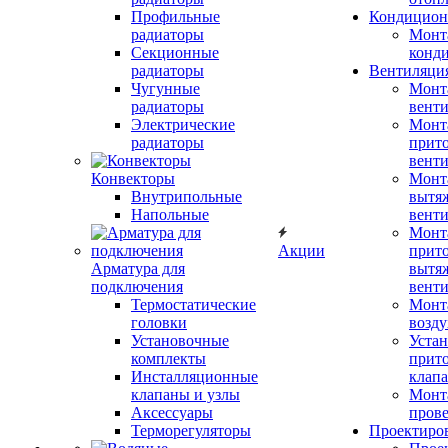
Профильные
Кондицион
радиаторы
Монт
Секционные
конд
радиаторы
Вентиляци
Чугунные
Монт
радиаторы
вент
Электрические
Монт
радиаторы
прит
вент
Конвекторы
Монт
Внутрипольные
вытя
Напольные
вент
Монт
Акции
прит
Арматура для
вытя
подключения
вент
Термостатические
Монт
головки
возду
Установочные
Устан
комплекты
прит
Инсталляционные
клап
клапаны и узлы
Монт
Аксессуары
прове
Терморегуляторы
Проектиро