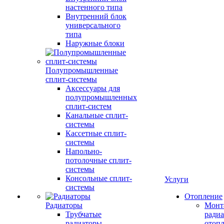
настенного типа
Внутренний блок
универсального
типа
Наружные блоки
Полупромышленные
сплит-системы
Аксессуары для
полупромышленных
сплит-систем
Канальные сплит-
системы
Кассетные сплит-
системы
Напольно-
потолочные сплит-
системы
Консольные сплит-
Услуги
системы
Отопление
Радиаторы
Монт
Трубчатые
радиа
радиаторы
отоп