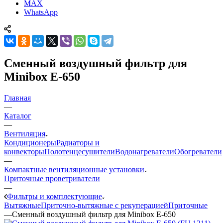
MAX
WhatsApp
Сменный воздушный фильтр для
Minibox E-650
Главная
—
Каталог
—
Вентиляция
Кондиционеры
Радиаторы и
конвекторы
Полотенцесушители
Водонагреватели
Обогреватели
—
Компактные вентиляционные установки
Приточные проветриватели
—
Фильтры и комплектующие
Вытяжные
Приточно-вытяжные с рекуперацией
Приточные
—
Сменный воздушный фильтр для Minibox E-650