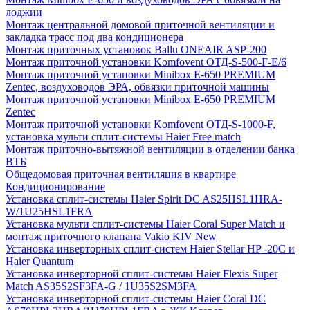
лоджии
Монтаж центральной домовой приточной вентиляции и
закладка трасс под два кондиционера
Монтаж приточных установок Ballu ONEAIR ASP-200
Монтаж приточной установки Komfovent ОТД-S-500-F-E/6
Монтаж приточной установки Minibox E-650 PREMIUM
Zentec, воздуховодов ЭРА, обвязки приточной машины
Монтаж приточной установки Minibox E-650 PREMIUM
Zentec
Монтаж приточной установки Komfovent ОТД-S-1000-F,
установка мульти сплит-системы Haier Free match
Монтаж приточно-вытяжной вентиляции в отделении банка
ВТБ
Общедомовая приточная вентиляция в квартире
Кондиционирование
Установка сплит-системы Haier Spirit DC AS25HSL1HRA-
W/1U25HSL1FRA
Установка мульти сплит-системы Haier Coral Super Match и
монтаж приточного клапана Vakio KIV New
Установка инверторных сплит-систем Haier Stellar HP -20С и
Haier Quantum
Установка инверторной сплит-системы Haier Flexis Super
Match AS35S2SF3FA-G / 1U35S2SM3FA
Установка инверторной сплит-системы Haier Coral DC