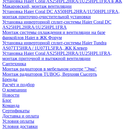
Установка Haier Coral AS25HPL2HRA/1U25HPL1FRA в ЖК
Макаровский, монтаж вентиляции
Установка Haier Coral DC AS50HPL2HRA/1U50HPL1FRA,
монтаж приточно-очистительной установки
Установка инверторной сплит-системы Haier Coral DC
AS25HPL2HRA/1U25HPL1FRA
Монтаж системы охлаждения и вентиляции на базе
фанкойлов Haier в ЖК Форум
Установка инверторной сплит-системы Haier Tundra
AS07TT5HRA / 1U07TL5FRA, ЖК Клевер
Установка Haier Coral AS25HPL2HRA/1U25HPL1FRA,
монтаж приточной и вытяжной вентиляции
Сантехника
Монтаж радиаторов в мебельном центре "Эма"
Монтаж радиаторов TUBOG, Верхняя Сысерть
Бренды
Расчёт и подбор
О компании
Новости
Блог
Команда
Сертификаты
Доставка и оплата
Условия оплаты
Условия доставки