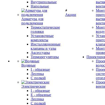
Внутрипольные
вытя
Напольные
вент
Монт
Акции
прит
Арматура для
вытя
подключения
вент
Термостатические
Монт
головки
возду
Установочные
Устан
комплекты
прит
Инсталляционные
клап
клапаны и узлы
Монт
Аксессуары
прове
Терморегуляторы
Проектиро
Прое
Водяные
водо
I - образные
Прое
Лесенка
сист
С полкой
отоп
Прое
Электрические
вент
I - образные
E - образные
Лесенка
С полкой