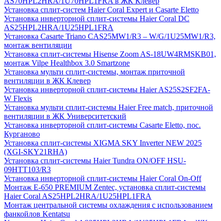
AS70HPL2HRA/1U70HPL1FRA в ЖК Клевер
Установка сплит-систем Haier Coral Expert и Casarte Eletto
Установка инверторной сплит-системы Haier Coral DC
AS25HPL2HRA/1U25HPL1FRA
Установка Casarte Triano CAS25MW1/R3 – W/G/1U25MW1/R3,
монтаж вентиляции
Установка сплит-системы Hisense Zoom AS-18UW4RMSKB01,
монтаж Vilpe Healthbox 3.0 Smartzone
Установка мульти сплит-системы, монтаж приточной
вентиляции в ЖК Клевер
Установка инверторной сплит-системы Haier AS25S2SF2FA-
W Flexis
Установка мульти сплит-системы Haier Free match, приточной
вентиляции в ЖК Университетский
Установка инверторной сплит-системы Casarte Eletto, пос.
Курганово
Установка сплит-системы XIGMA SKY Inverter NEW 2025
(XGI-SKY21RHA)
Установка сплит-системы Haier Tundra ON/OFF HSU-
09HTT103/R3
Установка инверторной сплит-системы Haier Coral On-Off
Монтаж E-650 PREMIUM Zentec, установка сплит-системы
Haier Coral AS25HPL2HRA/1U25HPL1FRA
Монтаж центральной системы охлаждения с использованием
фанкойлов Kentatsu