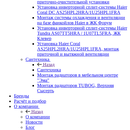
приточно-очистительной установки
Установка инверторной сплит-системы Haier
Coral DC AS25HPL2HRA/1U25HPL1FRA
Монтаж системы охлаждения и вентиляции
на базе фанкойлов Haier в ЖК Форум
Установка инверторной сплит-системы Haier
Tundra AS07TT5HRA / 1U07TL5FRA, ЖК
Клевер
Установка Haier Coral
AS25HPL2HRA/1U25HPL1FRA, монтаж
приточной и вытяжной вентиляции
Сантехника
Назад
Сантехника
Монтаж радиаторов в мебельном центре
"Эма"
Монтаж радиаторов TUBOG, Верхняя
Сысерть
Бренды
Расчёт и подбор
О компании
Назад
О компании
Новости
Блог