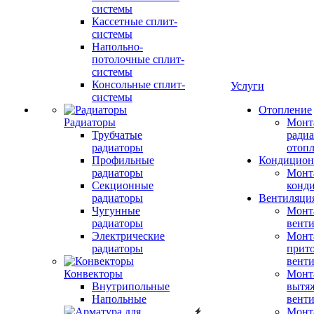
системы
Кассетные сплит-
системы
Напольно-
потолочные сплит-
системы
Консольные сплит-
Услуги
системы
Отопление
Радиаторы
Монт
Трубчатые
радиа
радиаторы
отоп
Профильные
Кондицион
радиаторы
Монт
Секционные
конд
радиаторы
Вентиляци
Чугунные
Монт
радиаторы
вент
Электрические
Монт
радиаторы
прит
вент
Конвекторы
Монт
Внутрипольные
вытя
Напольные
вент
Монт