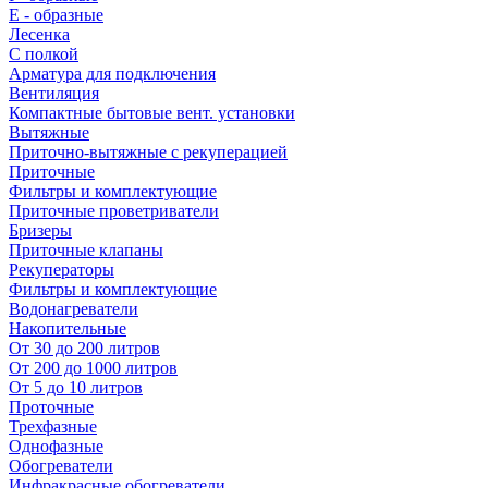
E - образные
Лесенка
С полкой
Арматура для подключения
Вентиляция
Компактные бытовые вент. установки
Вытяжные
Приточно-вытяжные с рекуперацией
Приточные
Фильтры и комплектующие
Приточные проветриватели
Бризеры
Приточные клапаны
Рекуператоры
Фильтры и комплектующие
Водонагреватели
Накопительные
От 30 до 200 литров
От 200 до 1000 литров
От 5 до 10 литров
Проточные
Трехфазные
Однофазные
Обогреватели
Инфракрасные обогреватели