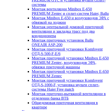
PREMIUM GTC и установка мульти сплит-
системы
Монтаж вентиляции Minibox E-650
PREMIUM Zentec и сплит-систем Haier, Ballu
Монтаж Minibox E-650 и воздуховодов ЭРА с
обвязкой на лоджии
Монтаж центральной домовой приточной
вентиляции и закладка трасс под два
кондиционера
Монтаж приточных установок Ballu
ONEAIR ASP-200
Монтаж приточной установки Komfovent
ОТД-S-500-F-E/6
Монтаж приточной установки Minibox E-650
PREMIUM Zentec, воздуховодов ЭРА,
обвязки приточной машины
Монтаж приточной установки Minibox E-650
PREMIUM Zentec
Монтаж приточной установки Komfovent
ОТД-S-1000-F, установка мульти сплит-
системы Haier Free match
Монтаж приточно-вытяжной вентиляции в
отделении банка ВТБ
Общедомовая приточная вентиляция в
квартире