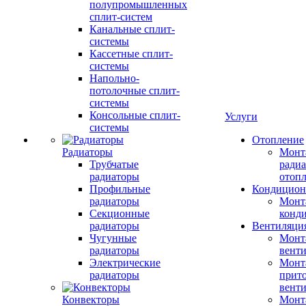
полупромышленных
сплит-систем
Канальные сплит-
системы
Кассетные сплит-
системы
Напольно-
потолочные сплит-
системы
Консольные сплит-
Услуги
системы
Отопление
Радиаторы
Монт
Трубчатые
радиа
радиаторы
отоп
Профильные
Кондицион
радиаторы
Монт
Секционные
конд
радиаторы
Вентиляци
Чугунные
Монт
радиаторы
вент
Электрические
Монт
радиаторы
прит
вент
Конвекторы
Монт