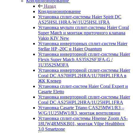
Кондиционирование
Назад
Кондиционирование
Установка сплит-системы Haier Spirit DC
AS25HSL1HRA-W/1U25HSL1FRA
Установка мульти сплит-системы Haier Coral
Super Match и монтаж приточного клапана
Vakio KIV New
Установка инверторных сплит-систем Haier
Stellar HP -20С и Haier Quantum
Установка инверторной сплит-системы Haier
Flexis Super Match AS35S2SF3FA-G /
1U35S2SM3FA
Установка инверторной сплит-системы Haier
Coral DC AS70HPL2HRA/1U70HPL1FRA в
ЖК Клевер
Установка сплит-систем Haier Coral Expert и
Casarte Eletto
Установка инверторной сплит-системы Haier
Coral DC AS25HPL2HRA/1U25HPL1FRA
Установка Casarte Triano CAS25MW1/R3 –
W/G/1U25MW1/R3, монтаж вентиляции
Установка сплит-системы Hisense Zoom AS-
18UW4RMSKB01, монтаж Vilpe Healthbox
3.0 Smartzone