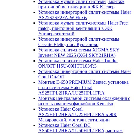
Установка мульти сплит-системы, монтаж
приточной вентиляции в ЖК Клевер
Установка инверторной сплит-системы Haier
AS25S2SF2FA-W Flexis
Установка мульти сплит-системы Haier Free
match, приточной вентиляции в ЖК
Университетский
Установка инверторной сплит-системы
Casarte Eletto, пос. Курганово
Установка сплит-системы XIGMA SKY
Inverter NEW 2025 (XGI-SKY21RHA)
Установка сплит-системы Haier Tundra
ON/OFF HSU-09HTT103/R3
Установка инверторной сплит-системы Haier
Coral On-Off
Монтаж E-650 PREMIUM Zentec, установка
сплит-системы Haier Coral
AS25HPL2HRA/1U25HPL1FRA
Монтаж центральной системы охлаждения с
использованием фанкойлов Kentatsu
Установка Haier Coral
AS25HPL2HRA/1U25HPL1FRA в ЖК
Макаровский, монтаж вентиляции
Установка Haier Coral DC
AS50HPL2HRA/1U50HPL1FRA, монтаж