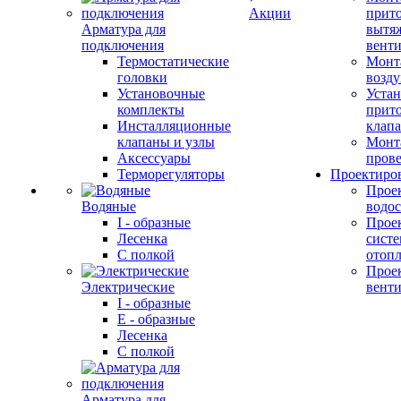
Акции
прит
Арматура для
вытя
подключения
вент
Термостатические
Монт
головки
возду
Установочные
Устан
комплекты
прит
Инсталляционные
клап
клапаны и узлы
Монт
Аксессуары
прове
Терморегуляторы
Проектиро
Прое
Водяные
водо
I - образные
Прое
Лесенка
сист
С полкой
отоп
Прое
Электрические
вент
I - образные
E - образные
Лесенка
С полкой
Арматура для