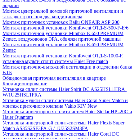
лоджии
Монтаж центральной домовой приточной вентиляции и
закладка трасс под два кондиционера
Монтаж приточных установок Ballu ONEAIR ASP-200
Монтаж приточной установки Komfovent ОТД-S-500-F-E/6
Монтаж приточной установки Minibox E-650 PREMIUM
Zentec, воздуховодов ЭРА, обвязки приточной машины
Монтаж приточной установки Minibox E-650 PREMIUM
Zentec
Монтаж приточной установки Komfovent ОТД-S-1000-F,
установка мульти сплит-системы Haier Free match
Монтаж приточно-вытяжной вентиляции в отделении банка
ВТБ
Общедомовая приточная вентиляция в квартире
Кондиционирование
Установка сплит-системы Haier Spirit DC AS25HSL1HRA-
W/1U25HSL1FRA
Установка мульти сплит-системы Haier Coral Super Match и
монтаж приточного клапана Vakio KIV New
Установка инверторных сплит-систем Haier Stellar HP -20С и
Haier Quantum
Установка инверторной сплит-системы Haier Flexis Super
Match AS35S2SF3FA-G / 1U35S2SM3FA
Установка инверторной сплит-системы Haier Coral DC