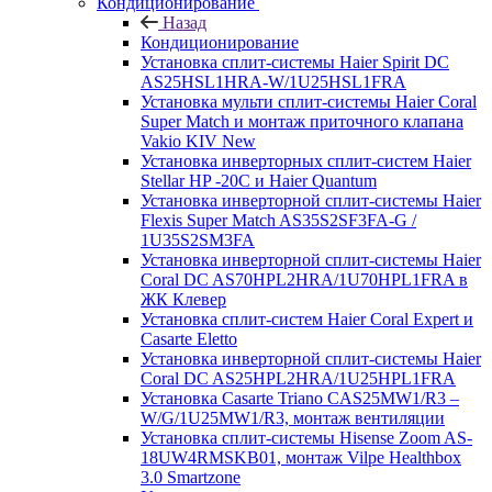
Кондиционирование
Назад
Кондиционирование
Установка сплит-системы Haier Spirit DC
AS25HSL1HRA-W/1U25HSL1FRA
Установка мульти сплит-системы Haier Coral
Super Match и монтаж приточного клапана
Vakio KIV New
Установка инверторных сплит-систем Haier
Stellar HP -20С и Haier Quantum
Установка инверторной сплит-системы Haier
Flexis Super Match AS35S2SF3FA-G /
1U35S2SM3FA
Установка инверторной сплит-системы Haier
Coral DC AS70HPL2HRA/1U70HPL1FRA в
ЖК Клевер
Установка сплит-систем Haier Coral Expert и
Casarte Eletto
Установка инверторной сплит-системы Haier
Coral DC AS25HPL2HRA/1U25HPL1FRA
Установка Casarte Triano CAS25MW1/R3 –
W/G/1U25MW1/R3, монтаж вентиляции
Установка сплит-системы Hisense Zoom AS-
18UW4RMSKB01, монтаж Vilpe Healthbox
3.0 Smartzone