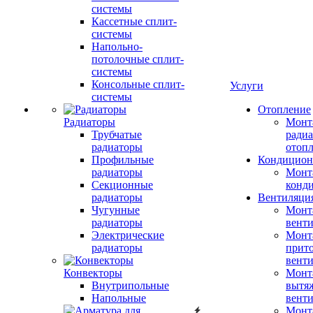
системы
Кассетные сплит-
системы
Напольно-
потолочные сплит-
системы
Консольные сплит-
Услуги
системы
Отопление
Радиаторы
Монт
Трубчатые
радиа
радиаторы
отоп
Профильные
Кондицион
радиаторы
Монт
Секционные
конд
радиаторы
Вентиляци
Чугунные
Монт
радиаторы
вент
Электрические
Монт
радиаторы
прит
вент
Конвекторы
Монт
Внутрипольные
вытя
Напольные
вент
Монт