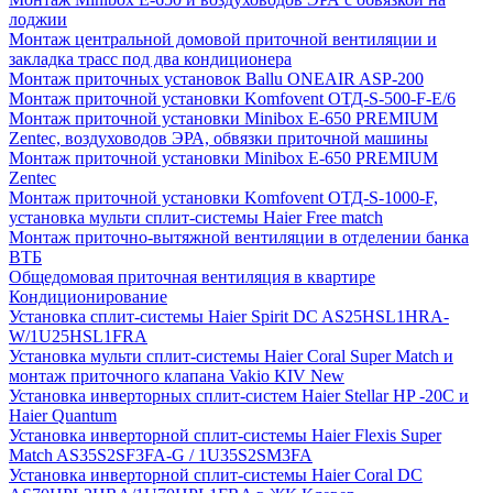
лоджии
Монтаж центральной домовой приточной вентиляции и
закладка трасс под два кондиционера
Монтаж приточных установок Ballu ONEAIR ASP-200
Монтаж приточной установки Komfovent ОТД-S-500-F-E/6
Монтаж приточной установки Minibox E-650 PREMIUM
Zentec, воздуховодов ЭРА, обвязки приточной машины
Монтаж приточной установки Minibox E-650 PREMIUM
Zentec
Монтаж приточной установки Komfovent ОТД-S-1000-F,
установка мульти сплит-системы Haier Free match
Монтаж приточно-вытяжной вентиляции в отделении банка
ВТБ
Общедомовая приточная вентиляция в квартире
Кондиционирование
Установка сплит-системы Haier Spirit DC AS25HSL1HRA-
W/1U25HSL1FRA
Установка мульти сплит-системы Haier Coral Super Match и
монтаж приточного клапана Vakio KIV New
Установка инверторных сплит-систем Haier Stellar HP -20С и
Haier Quantum
Установка инверторной сплит-системы Haier Flexis Super
Match AS35S2SF3FA-G / 1U35S2SM3FA
Установка инверторной сплит-системы Haier Coral DC