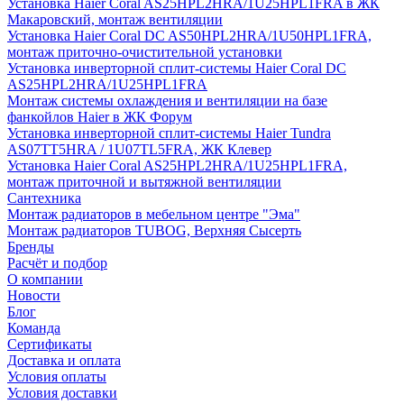
Установка Haier Coral AS25HPL2HRA/1U25HPL1FRA в ЖК
Макаровский, монтаж вентиляции
Установка Haier Coral DC AS50HPL2HRA/1U50HPL1FRA,
монтаж приточно-очистительной установки
Установка инверторной сплит-системы Haier Coral DC
AS25HPL2HRA/1U25HPL1FRA
Монтаж системы охлаждения и вентиляции на базе
фанкойлов Haier в ЖК Форум
Установка инверторной сплит-системы Haier Tundra
AS07TT5HRA / 1U07TL5FRA, ЖК Клевер
Установка Haier Coral AS25HPL2HRA/1U25HPL1FRA,
монтаж приточной и вытяжной вентиляции
Сантехника
Монтаж радиаторов в мебельном центре "Эма"
Монтаж радиаторов TUBOG, Верхняя Сысерть
Бренды
Расчёт и подбор
О компании
Новости
Блог
Команда
Сертификаты
Доставка и оплата
Условия оплаты
Условия доставки