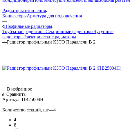
Кондиционеры
Полотенцесушители
Вентиляция
Водонагревате
—
Радиаторы отопления
Конвекторы
Арматура для подключения
—
Профильные радиаторы
Трубчатые радиаторы
Секционные радиаторы
Чугунные
радиаторы
Электрические радиаторы
—
Радиатор профильный КЗТО Параллели B 2
В избранное
Сравнить
Артикул:
ПВ25004Н
Количество секций, шт
—
4
4
8