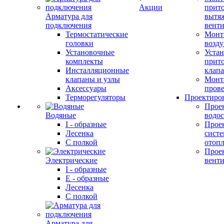
Акции
прит
Арматура для
вытя
подключения
вент
Термостатические
Монт
головки
возду
Установочные
Устан
комплекты
прит
Инсталляционные
клап
клапаны и узлы
Монт
Аксессуары
прове
Терморегуляторы
Проектиро
Прое
Водяные
водо
I - образные
Прое
Лесенка
сист
С полкой
отоп
Прое
Электрические
вент
I - образные
E - образные
Лесенка
С полкой
Арматура для