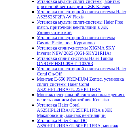
Установка мульти сплит-системы, монтаж
приточной вентиляции в ЖК Клевер
Установка инверторной сплит-системы Haier
AS25S2SF2FA-W Flexis
Установка мульти сплит-системы Haier Free
match, приточной вентиляции в ЖК
Университетский
Установка инверторной сплит-системы
Casarte Eletto, пос. Курганово
Установка сплит-системы XIGMA SKY
Inverter NEW 2025 (XGI-SKY21RHA)
Установка сплит-системы Haier Tundra
ON/OFF HSU-09HTT103/R3
Установка инверторной сплит-системы Haier
Coral On-Off
Монтаж E-650 PREMIUM Zentec, установка
сплит-системы Haier Coral
AS25HPL2HRA/1U25HPL1FRA
Монтаж центральной системы охлаждения с
использованием фанкойлов Kentatsu
Установка Haier Coral
AS25HPL2HRA/1U25HPL1FRA в ЖК
Макаровский, монтаж вентиляции
Установка Haier Coral DC
AS50HPL2HRA/1U50HPL1FRA, монтаж