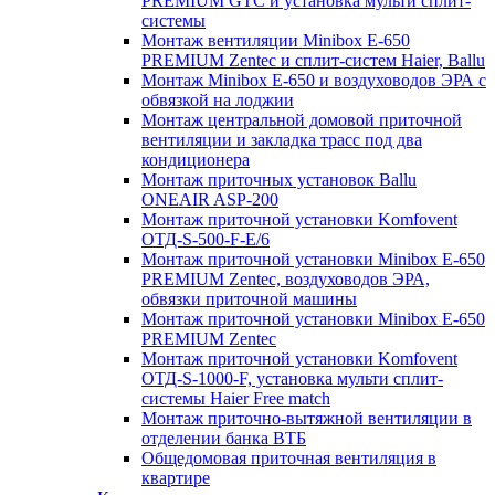
PREMIUM GTC и установка мульти сплит-
системы
Монтаж вентиляции Minibox E-650
PREMIUM Zentec и сплит-систем Haier, Ballu
Монтаж Minibox E-650 и воздуховодов ЭРА с
обвязкой на лоджии
Монтаж центральной домовой приточной
вентиляции и закладка трасс под два
кондиционера
Монтаж приточных установок Ballu
ONEAIR ASP-200
Монтаж приточной установки Komfovent
ОТД-S-500-F-E/6
Монтаж приточной установки Minibox E-650
PREMIUM Zentec, воздуховодов ЭРА,
обвязки приточной машины
Монтаж приточной установки Minibox E-650
PREMIUM Zentec
Монтаж приточной установки Komfovent
ОТД-S-1000-F, установка мульти сплит-
системы Haier Free match
Монтаж приточно-вытяжной вентиляции в
отделении банка ВТБ
Общедомовая приточная вентиляция в
квартире