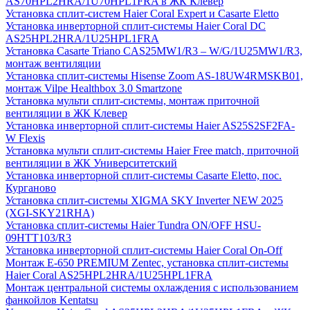
AS70HPL2HRA/1U70HPL1FRA в ЖК Клевер
Установка сплит-систем Haier Coral Expert и Casarte Eletto
Установка инверторной сплит-системы Haier Coral DC
AS25HPL2HRA/1U25HPL1FRA
Установка Casarte Triano CAS25MW1/R3 – W/G/1U25MW1/R3,
монтаж вентиляции
Установка сплит-системы Hisense Zoom AS-18UW4RMSKB01,
монтаж Vilpe Healthbox 3.0 Smartzone
Установка мульти сплит-системы, монтаж приточной
вентиляции в ЖК Клевер
Установка инверторной сплит-системы Haier AS25S2SF2FA-
W Flexis
Установка мульти сплит-системы Haier Free match, приточной
вентиляции в ЖК Университетский
Установка инверторной сплит-системы Casarte Eletto, пос.
Курганово
Установка сплит-системы XIGMA SKY Inverter NEW 2025
(XGI-SKY21RHA)
Установка сплит-системы Haier Tundra ON/OFF HSU-
09HTT103/R3
Установка инверторной сплит-системы Haier Coral On-Off
Монтаж E-650 PREMIUM Zentec, установка сплит-системы
Haier Coral AS25HPL2HRA/1U25HPL1FRA
Монтаж центральной системы охлаждения с использованием
фанкойлов Kentatsu