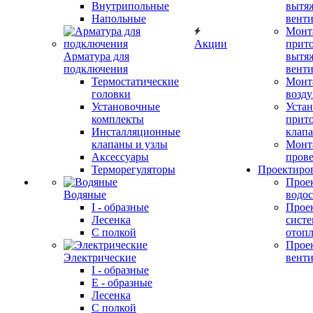
Внутрипольные
вытя
Напольные
вент
Монт
Акции
прит
Арматура для
вытя
подключения
вент
Термостатические
Монт
головки
возду
Установочные
Устан
комплекты
прит
Инсталляционные
клап
клапаны и узлы
Монт
Аксессуары
прове
Терморегуляторы
Проектиро
Прое
Водяные
водо
I - образные
Прое
Лесенка
сист
С полкой
отоп
Прое
Электрические
вент
I - образные
E - образные
Лесенка
С полкой