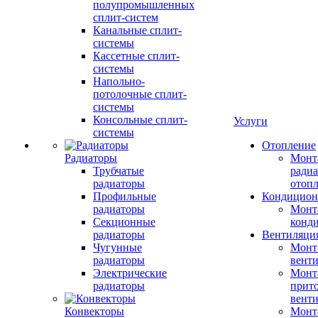
полупромышленных
сплит-систем
Канальные сплит-
системы
Кассетные сплит-
системы
Напольно-
потолочные сплит-
системы
Консольные сплит-
Услуги
системы
Отопление
Радиаторы
Монт
Трубчатые
радиа
радиаторы
отоп
Профильные
Кондицион
радиаторы
Монт
Секционные
конд
радиаторы
Вентиляци
Чугунные
Монт
радиаторы
вент
Электрические
Монт
радиаторы
прит
вент
Конвекторы
Монт