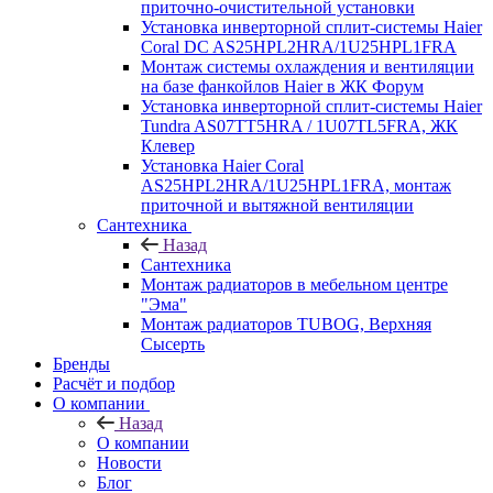
приточно-очистительной установки
Установка инверторной сплит-системы Haier
Coral DC AS25HPL2HRA/1U25HPL1FRA
Монтаж системы охлаждения и вентиляции
на базе фанкойлов Haier в ЖК Форум
Установка инверторной сплит-системы Haier
Tundra AS07TT5HRA / 1U07TL5FRA, ЖК
Клевер
Установка Haier Coral
AS25HPL2HRA/1U25HPL1FRA, монтаж
приточной и вытяжной вентиляции
Сантехника
Назад
Сантехника
Монтаж радиаторов в мебельном центре
"Эма"
Монтаж радиаторов TUBOG, Верхняя
Сысерть
Бренды
Расчёт и подбор
О компании
Назад
О компании
Новости
Блог