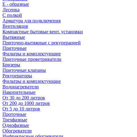
E - образные
Лесенка
С полкой
Арматура для подключения
Вентиляция
Компактные бытовые вент. установки
Вытяжные
Приточно-вытяжные с рекуперацией
Приточные
Фильтры и комплектующие
Приточные проветриватели
Бризеры
Приточные клапаны
Рекуператоры
Фильтры и комплектующие
Водонагреватели
Накопительные
От 30 до 200 литров
От 200 до 1000 литров
От 5 до 10 литров
Проточные
Трехфазные
Однофазные
Обогреватели
Инфракрасные обогреватели