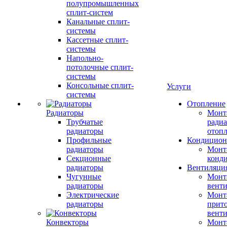
полупромышленных
сплит-систем
Канальные сплит-
системы
Кассетные сплит-
системы
Напольно-
потолочные сплит-
системы
Консольные сплит-
Услуги
системы
Отопление
Радиаторы
Монт
Трубчатые
радиа
радиаторы
отоп
Профильные
Кондицион
радиаторы
Монт
Секционные
конд
радиаторы
Вентиляци
Чугунные
Монт
радиаторы
вент
Электрические
Монт
радиаторы
прит
вент
Конвекторы
Монт