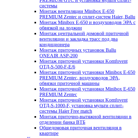
PREMIUM GTC и установка мульти сплит-
системы
Монтаж вентиляции Minibox E-650
PREMIUM Zentec и сплит-систем Haier, Ballu
Монтаж Minibox E-650 и воздуховодов ЭРА с
обвязкой на лоджии
Монтаж центральной домовой приточной
вентиляции и закладка трасс под два
кондиционера
Монтаж приточных установок Ballu
ONEAIR ASP-200
Монтаж приточной установки Komfovent
ОТД-S-500-F-E/6
Монтаж приточной установки Minibox E-650
PREMIUM Zentec, воздуховодов ЭРА,
обвязки приточной машины
Монтаж приточной установки Minibox E-650
PREMIUM Zentec
Монтаж приточной установки Komfovent
ОТД-S-1000-F, установка мульти сплит-
системы Haier Free match
Монтаж приточно-вытяжной вентиляции в
отделении банка ВТБ
Общедомовая приточная вентиляция в
квартире