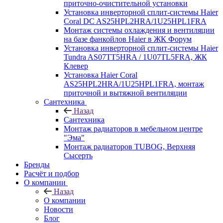
приточно-очистительной установки
Установка инверторной сплит-системы Haier
Coral DC AS25HPL2HRA/1U25HPL1FRA
Монтаж системы охлаждения и вентиляции
на базе фанкойлов Haier в ЖК Форум
Установка инверторной сплит-системы Haier
Tundra AS07TT5HRA / 1U07TL5FRA, ЖК
Клевер
Установка Haier Coral
AS25HPL2HRA/1U25HPL1FRA, монтаж
приточной и вытяжной вентиляции
Сантехника
Назад
Сантехника
Монтаж радиаторов в мебельном центре
"Эма"
Монтаж радиаторов TUBOG, Верхняя
Сысерть
Бренды
Расчёт и подбор
О компании
Назад
О компании
Новости
Блог