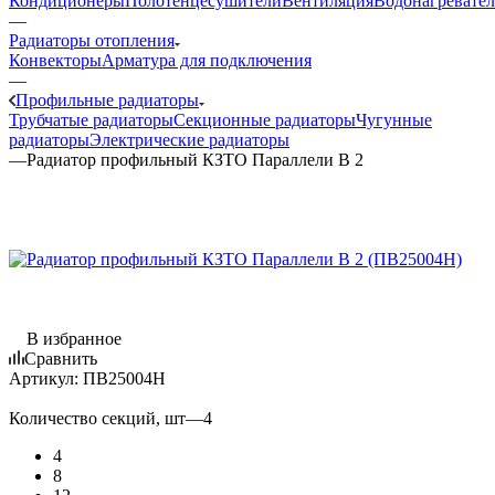
Кондиционеры
Полотенцесушители
Вентиляция
Водонагревате
—
Радиаторы отопления
Конвекторы
Арматура для подключения
—
Профильные радиаторы
Трубчатые радиаторы
Секционные радиаторы
Чугунные
радиаторы
Электрические радиаторы
—
Радиатор профильный КЗТО Параллели B 2
В избранное
Сравнить
Артикул:
ПВ25004Н
Количество секций, шт
—
4
4
8