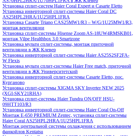
AS70HPL2HRA/1U70HPL1FRA в ЖК Клевер
Установка сплит-систем Haier Coral Expert и Casarte Eletto
Установка инверторной сплит-системы Haier Coral DC
AS25HPL2HRA/1U25HPL1FRA
Установка Casarte Triano CAS25MW1/R3 – W/G/1U25MW1/R3,
монтаж вентиляции
Установка сплит-системы Hisense Zoom AS-18UW4RMSKB01,
монтаж Vilpe Healthbox 3.0 Smartzone
Установка мульти сплит-системы, монтаж приточной
вентиляции в ЖК Клевер
Установка инверторной сплит-системы Haier AS25S2SF2FA-
W Flexis
Установка мульти сплит-системы Haier Free match, приточной
вентиляции в ЖК Университетский
Установка инверторной сплит-системы Casarte Eletto, пос.
Курганово
Установка сплит-системы XIGMA SKY Inverter NEW 2025
(XGI-SKY21RHA)
Установка сплит-системы Haier Tundra ON/OFF HSU-
09HTT103/R3
Установка инверторной сплит-системы Haier Coral On-Off
Монтаж E-650 PREMIUM Zentec, установка сплит-системы
Haier Coral AS25HPL2HRA/1U25HPL1FRA
Монтаж центральной системы охлаждения с использованием
фанкойлов Kentatsu