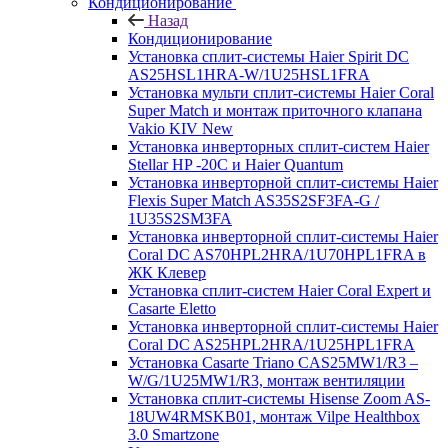
Кондиционирование
Назад
Кондиционирование
Установка сплит-системы Haier Spirit DC
AS25HSL1HRA-W/1U25HSL1FRA
Установка мульти сплит-системы Haier Coral
Super Match и монтаж приточного клапана
Vakio KIV New
Установка инверторных сплит-систем Haier
Stellar HP -20С и Haier Quantum
Установка инверторной сплит-системы Haier
Flexis Super Match AS35S2SF3FA-G /
1U35S2SM3FA
Установка инверторной сплит-системы Haier
Coral DC AS70HPL2HRA/1U70HPL1FRA в
ЖК Клевер
Установка сплит-систем Haier Coral Expert и
Casarte Eletto
Установка инверторной сплит-системы Haier
Coral DC AS25HPL2HRA/1U25HPL1FRA
Установка Casarte Triano CAS25MW1/R3 –
W/G/1U25MW1/R3, монтаж вентиляции
Установка сплит-системы Hisense Zoom AS-
18UW4RMSKB01, монтаж Vilpe Healthbox
3.0 Smartzone