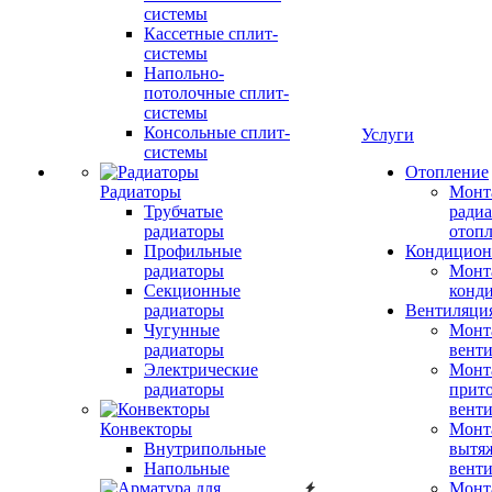
системы
Кассетные сплит-
системы
Напольно-
потолочные сплит-
системы
Консольные сплит-
Услуги
системы
Отопление
Радиаторы
Монт
Трубчатые
радиа
радиаторы
отоп
Профильные
Кондицион
радиаторы
Монт
Секционные
конд
радиаторы
Вентиляци
Чугунные
Монт
радиаторы
вент
Электрические
Монт
радиаторы
прит
вент
Конвекторы
Монт
Внутрипольные
вытя
Напольные
вент
Монт