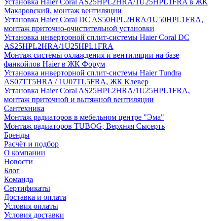
Установка Haier Coral AS25HPL2HRA/1U25HPL1FRA в ЖК
Макаровский, монтаж вентиляции
Установка Haier Coral DC AS50HPL2HRA/1U50HPL1FRA,
монтаж приточно-очистительной установки
Установка инверторной сплит-системы Haier Coral DC
AS25HPL2HRA/1U25HPL1FRA
Монтаж системы охлаждения и вентиляции на базе
фанкойлов Haier в ЖК Форум
Установка инверторной сплит-системы Haier Tundra
AS07TT5HRA / 1U07TL5FRA, ЖК Клевер
Установка Haier Coral AS25HPL2HRA/1U25HPL1FRA,
монтаж приточной и вытяжной вентиляции
Сантехника
Монтаж радиаторов в мебельном центре "Эма"
Монтаж радиаторов TUBOG, Верхняя Сысерть
Бренды
Расчёт и подбор
О компании
Новости
Блог
Команда
Сертификаты
Доставка и оплата
Условия оплаты
Условия доставки