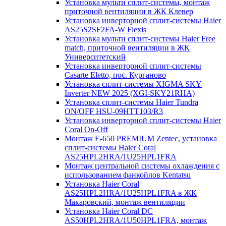
Установка мульти сплит-системы, монтаж
приточной вентиляции в ЖК Клевер
Установка инверторной сплит-системы Haier
AS25S2SF2FA-W Flexis
Установка мульти сплит-системы Haier Free
match, приточной вентиляции в ЖК
Университетский
Установка инверторной сплит-системы
Casarte Eletto, пос. Курганово
Установка сплит-системы XIGMA SKY
Inverter NEW 2025 (XGI-SKY21RHA)
Установка сплит-системы Haier Tundra
ON/OFF HSU-09HTT103/R3
Установка инверторной сплит-системы Haier
Coral On-Off
Монтаж E-650 PREMIUM Zentec, установка
сплит-системы Haier Coral
AS25HPL2HRA/1U25HPL1FRA
Монтаж центральной системы охлаждения с
использованием фанкойлов Kentatsu
Установка Haier Coral
AS25HPL2HRA/1U25HPL1FRA в ЖК
Макаровский, монтаж вентиляции
Установка Haier Coral DC
AS50HPL2HRA/1U50HPL1FRA, монтаж