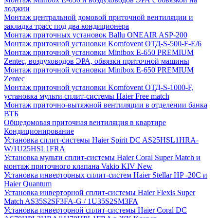
лоджии
Монтаж центральной домовой приточной вентиляции и
закладка трасс под два кондиционера
Монтаж приточных установок Ballu ONEAIR ASP-200
Монтаж приточной установки Komfovent ОТД-S-500-F-E/6
Монтаж приточной установки Minibox E-650 PREMIUM
Zentec, воздуховодов ЭРА, обвязки приточной машины
Монтаж приточной установки Minibox E-650 PREMIUM
Zentec
Монтаж приточной установки Komfovent ОТД-S-1000-F,
установка мульти сплит-системы Haier Free match
Монтаж приточно-вытяжной вентиляции в отделении банка
ВТБ
Общедомовая приточная вентиляция в квартире
Кондиционирование
Установка сплит-системы Haier Spirit DC AS25HSL1HRA-
W/1U25HSL1FRA
Установка мульти сплит-системы Haier Coral Super Match и
монтаж приточного клапана Vakio KIV New
Установка инверторных сплит-систем Haier Stellar HP -20С и
Haier Quantum
Установка инверторной сплит-системы Haier Flexis Super
Match AS35S2SF3FA-G / 1U35S2SM3FA
Установка инверторной сплит-системы Haier Coral DC