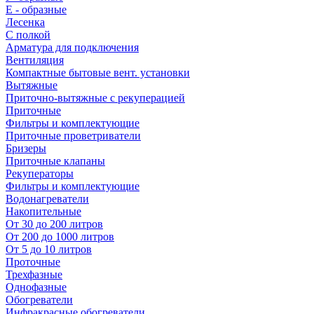
E - образные
Лесенка
С полкой
Арматура для подключения
Вентиляция
Компактные бытовые вент. установки
Вытяжные
Приточно-вытяжные с рекуперацией
Приточные
Фильтры и комплектующие
Приточные проветриватели
Бризеры
Приточные клапаны
Рекуператоры
Фильтры и комплектующие
Водонагреватели
Накопительные
От 30 до 200 литров
От 200 до 1000 литров
От 5 до 10 литров
Проточные
Трехфазные
Однофазные
Обогреватели
Инфракрасные обогреватели