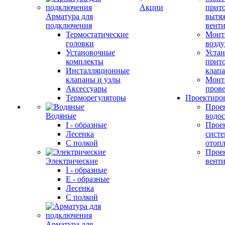
Акции
прит
Арматура для
вытя
подключения
вент
Термостатические
Монт
головки
возду
Установочные
Устан
комплекты
прит
Инсталляционные
клап
клапаны и узлы
Монт
Аксессуары
прове
Терморегуляторы
Проектиро
Прое
Водяные
водо
I - образные
Прое
Лесенка
сист
С полкой
отоп
Прое
Электрические
вент
I - образные
E - образные
Лесенка
С полкой
Арматура для