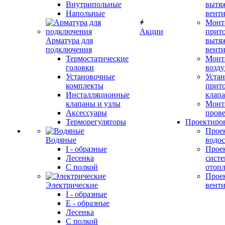
Внутрипольные
вытя
Напольные
вент
Монт
Акции
прит
Арматура для
вытя
подключения
вент
Термостатические
Монт
головки
возду
Установочные
Устан
комплекты
прит
Инсталляционные
клап
клапаны и узлы
Монт
Аксессуары
прове
Терморегуляторы
Проектиро
Прое
Водяные
водо
I - образные
Прое
Лесенка
сист
С полкой
отоп
Прое
Электрические
вент
I - образные
E - образные
Лесенка
С полкой