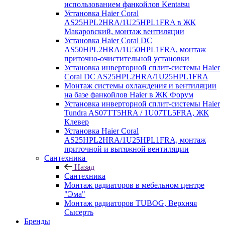
использованием фанкойлов Kentatsu
Установка Haier Coral
AS25HPL2HRA/1U25HPL1FRA в ЖК
Макаровский, монтаж вентиляции
Установка Haier Coral DC
AS50HPL2HRA/1U50HPL1FRA, монтаж
приточно-очистительной установки
Установка инверторной сплит-системы Haier
Coral DC AS25HPL2HRA/1U25HPL1FRA
Монтаж системы охлаждения и вентиляции
на базе фанкойлов Haier в ЖК Форум
Установка инверторной сплит-системы Haier
Tundra AS07TT5HRA / 1U07TL5FRA, ЖК
Клевер
Установка Haier Coral
AS25HPL2HRA/1U25HPL1FRA, монтаж
приточной и вытяжной вентиляции
Сантехника
Назад
Сантехника
Монтаж радиаторов в мебельном центре
"Эма"
Монтаж радиаторов TUBOG, Верхняя
Сысерть
Бренды