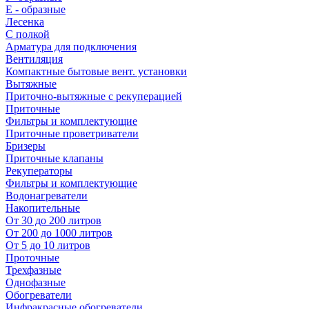
E - образные
Лесенка
С полкой
Арматура для подключения
Вентиляция
Компактные бытовые вент. установки
Вытяжные
Приточно-вытяжные с рекуперацией
Приточные
Фильтры и комплектующие
Приточные проветриватели
Бризеры
Приточные клапаны
Рекуператоры
Фильтры и комплектующие
Водонагреватели
Накопительные
От 30 до 200 литров
От 200 до 1000 литров
От 5 до 10 литров
Проточные
Трехфазные
Однофазные
Обогреватели
Инфракрасные обогреватели