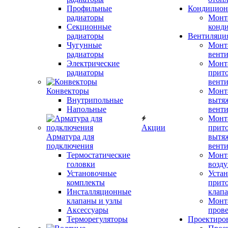
Профильные
Кондицион
радиаторы
Монт
Секционные
конд
радиаторы
Вентиляци
Чугунные
Монт
радиаторы
вент
Электрические
Монт
радиаторы
прит
вент
Конвекторы
Монт
Внутрипольные
вытя
Напольные
вент
Монт
Акции
прит
Арматура для
вытя
подключения
вент
Термостатические
Монт
головки
возду
Установочные
Устан
комплекты
прит
Инсталляционные
клап
клапаны и узлы
Монт
Аксессуары
прове
Терморегуляторы
Проектиро