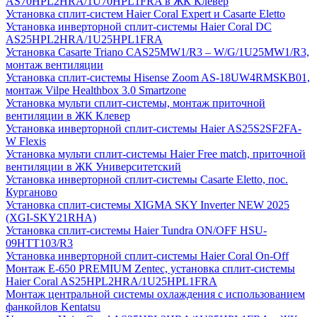
AS70HPL2HRA/1U70HPL1FRA в ЖК Клевер
Установка сплит-систем Haier Coral Expert и Casarte Eletto
Установка инверторной сплит-системы Haier Coral DC
AS25HPL2HRA/1U25HPL1FRA
Установка Casarte Triano CAS25MW1/R3 – W/G/1U25MW1/R3,
монтаж вентиляции
Установка сплит-системы Hisense Zoom AS-18UW4RMSKB01,
монтаж Vilpe Healthbox 3.0 Smartzone
Установка мульти сплит-системы, монтаж приточной
вентиляции в ЖК Клевер
Установка инверторной сплит-системы Haier AS25S2SF2FA-
W Flexis
Установка мульти сплит-системы Haier Free match, приточной
вентиляции в ЖК Университетский
Установка инверторной сплит-системы Casarte Eletto, пос.
Курганово
Установка сплит-системы XIGMA SKY Inverter NEW 2025
(XGI-SKY21RHA)
Установка сплит-системы Haier Tundra ON/OFF HSU-
09HTT103/R3
Установка инверторной сплит-системы Haier Coral On-Off
Монтаж E-650 PREMIUM Zentec, установка сплит-системы
Haier Coral AS25HPL2HRA/1U25HPL1FRA
Монтаж центральной системы охлаждения с использованием
фанкойлов Kentatsu