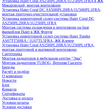
Установка Haier Coral AS25HPL2HRA/1U25HPL1FRA в ЖК
Макаровский, монтаж вентиляции
Установка Haier Coral DC AS50HPL2HRA/1U50HPL1FRA,
монтаж приточно-очистительной установки
Установка инверторной сплит-системы Haier Coral DC
AS25HPL2HRA/1U25HPL1FRA
Монтаж системы охлаждения и вентиляции на базе
фанкойлов Haier в ЖК Форум
Установка инверторной сплит-системы Haier Tundra
AS07TT5HRA / 1U07TL5FRA, ЖК Клевер
Установка Haier Coral AS25HPL2HRA/1U25HPL1FRA,
монтаж приточной и вытяжной вентиляции
Сантехника
Монтаж радиаторов в мебельном центре "Эма"
Монтаж радиаторов TUBOG, Верхняя Сысерть
Бренды
Расчёт и подбор
О компании
Новости
Блог
Команда
Сертификаты
Доставка и оплата
Условия оплаты
Условия доставки