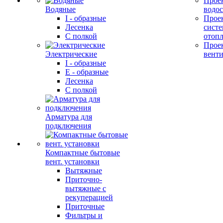
Прое
Водяные
водо
I - образные
Прое
Лесенка
сист
С полкой
отоп
Прое
Электрические
вент
I - образные
E - образные
Лесенка
С полкой
Арматура для
подключения
Компактные бытовые
вент. установки
Вытяжные
Приточно-
вытяжные с
рекуперацией
Приточные
Фильтры и