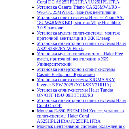
Coral DC AS25HPL2HRA/1U25HPL1FRA
Установка Casarte Triano CAS25MW1/R3 –
W/G/1U25MW1/R3, монтаж вентиляции
Установка сплит-системы Hisense Zoom AS-
18UW4RMSKB01, монтаж Vilpe Healthbox
3.0 Smartzone
Установка мульти сплит-системы, монтаж
приточной вентиляции в ЖК Клевер
Установка инверторной сплит-системы Haier
AS25S2SF2FA-W Flexis
Установка мульти сплит-системы Haier Free
match, приточной вентиляции в ЖК
Университетский
Установка инверторной сплит-системы
Casarte Eletto, пос. Курганово
Установка сплит-системы XIGMA SKY
Inverter NEW 2025 (XGI-SKY21RHA)
Установка сплит-системы Haier Tundra
ON/OFF HSU-09HTT103/R3
Установка инверторной сплит-системы Haier
Coral On-Off
Монтаж E-650 PREMIUM Zentec, установка
сплит-системы Haier Coral
AS25HPL2HRA/1U25HPL1FRA
Монтаж центральной системы охлаждения с