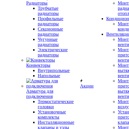
Радиаторы
Монт
Трубчатые
радиа
радиаторы
отоп
Профильные
Кондицион
радиаторы
Монт
Секционные
конд
радиаторы
Вентиляци
Чугунные
Монт
радиаторы
вент
Электрические
Монт
радиаторы
прит
вент
Конвекторы
Монт
Внутрипольные
вытя
Напольные
вент
Монт
Акции
прит
Арматура для
вытя
подключения
вент
Термостатические
Монт
головки
возду
Установочные
Устан
комплекты
прит
Инсталляционные
клап
клапаны и узлы
Монт