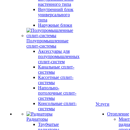
настенного типа
Внутренний блок
универсального
типа
Наружные блоки
Полупромышленные
сплит-системы
Аксессуары для
полупромышленных
сплит-систем
Канальные сплит-
системы
Кассетные сплит-
системы
Напольно-
потолочные сплит-
системы
Консольные сплит-
Услуги
системы
Отопление
Радиаторы
Монт
Трубчатые
радиа
радиаторы
отоп