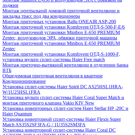
лоджии
Монтаж центральной домовой приточной вентиляции и
закладка трасс под два кондиционера
Монтаж приточных установок Ballu ONEAIR ASP-200
Монтаж приточной установки Komfovent ОТД-S-500-F-E/6
Монтаж приточной установки Minibox E-650 PREMIUM
Zentec, воздуховодов ЭРА, обвязки приточной машины
Монтаж приточной установки Minibox E-650 PREMIUM
Zentec
Монтаж приточной установки Komfovent ОТД-S-1000-F,
установка мульти сплит-системы Haier Free match
Монтаж приточно-вытяжной вентиляции в отделении банка
ВТБ
Общедомовая приточная вентиляция в квартире
Кондиционирование
Установка сплит-системы Haier Spirit DC AS25HSL1HRA-
W/1U25HSL1FRA
Установка мульти сплит-системы Haier Coral Super Match и
монтаж приточного клапана Vakio KIV New
Установка инверторных сплит-систем Haier Stellar HP -20С и
Haier Quantum
Установка инверторной сплит-системы Haier Flexis Super
Match AS35S2SF3FA-G / 1U35S2SM3FA
Установка инверторной сплит-системы Haier Coral DC