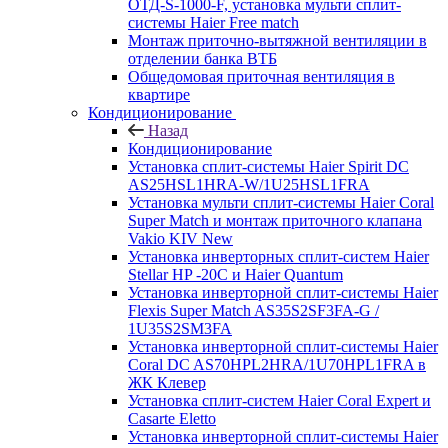
ОТД-S-1000-F, установка мульти сплит-
системы Haier Free match
Монтаж приточно-вытяжной вентиляции в
отделении банка ВТБ
Общедомовая приточная вентиляция в
квартире
Кондиционирование
Назад
Кондиционирование
Установка сплит-системы Haier Spirit DC
AS25HSL1HRA-W/1U25HSL1FRA
Установка мульти сплит-системы Haier Coral
Super Match и монтаж приточного клапана
Vakio KIV New
Установка инверторных сплит-систем Haier
Stellar HP -20С и Haier Quantum
Установка инверторной сплит-системы Haier
Flexis Super Match AS35S2SF3FA-G /
1U35S2SM3FA
Установка инверторной сплит-системы Haier
Coral DC AS70HPL2HRA/1U70HPL1FRA в
ЖК Клевер
Установка сплит-систем Haier Coral Expert и
Casarte Eletto
Установка инверторной сплит-системы Haier