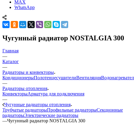
MAX
WhatsApp
Чугунный радиатор NOSTALGIA 300
Главная
—
Каталог
—
Радиаторы и конвекторы
Кондиционеры
Полотенцесушители
Вентиляция
Водонагревате
—
Радиаторы отопления
Конвекторы
Арматура для подключения
—
Чугунные радиаторы отопления
Трубчатые радиаторы
Профильные радиаторы
Секционные
радиаторы
Электрические радиаторы
—
Чугунный радиатор NOSTALGIA 300