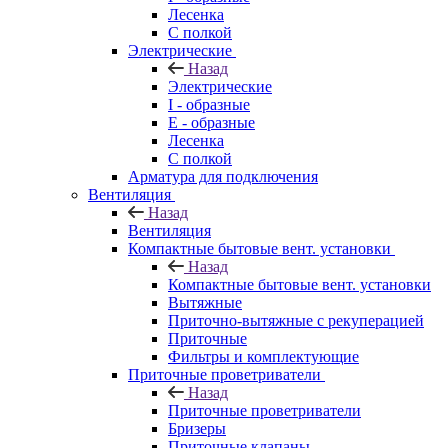
Лесенка
С полкой
Электрические
Назад
Электрические
I - образные
E - образные
Лесенка
С полкой
Арматура для подключения
Вентиляция
Назад
Вентиляция
Компактные бытовые вент. установки
Назад
Компактные бытовые вент. установки
Вытяжные
Приточно-вытяжные с рекуперацией
Приточные
Фильтры и комплектующие
Приточные проветриватели
Назад
Приточные проветриватели
Бризеры
Приточные клапаны