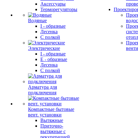
Аксессуары
прове
Терморегуляторы
Проектиро
Прое
Водяные
водо
I - образные
Прое
Лесенка
сист
С полкой
отоп
Прое
Электрические
вент
I - образные
E - образные
Лесенка
С полкой
Арматура для
подключения
Компактные бытовые
вент. установки
Вытяжные
Приточно-
вытяжные с
рекуперацией