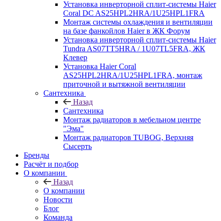
Установка инверторной сплит-системы Haier
Coral DC AS25HPL2HRA/1U25HPL1FRA
Монтаж системы охлаждения и вентиляции
на базе фанкойлов Haier в ЖК Форум
Установка инверторной сплит-системы Haier
Tundra AS07TT5HRA / 1U07TL5FRA, ЖК
Клевер
Установка Haier Coral
AS25HPL2HRA/1U25HPL1FRA, монтаж
приточной и вытяжной вентиляции
Сантехника
Назад
Сантехника
Монтаж радиаторов в мебельном центре
"Эма"
Монтаж радиаторов TUBOG, Верхняя
Сысерть
Бренды
Расчёт и подбор
О компании
Назад
О компании
Новости
Блог
Команда