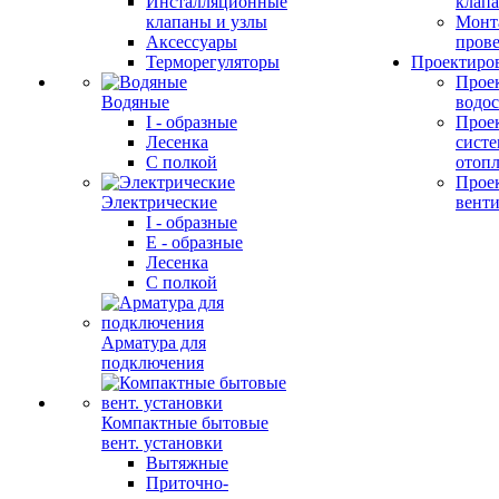
Инсталляционные
клап
клапаны и узлы
Монт
Аксессуары
прове
Терморегуляторы
Проектиро
Прое
Водяные
водо
I - образные
Прое
Лесенка
сист
С полкой
отоп
Прое
Электрические
вент
I - образные
E - образные
Лесенка
С полкой
Арматура для
подключения
Компактные бытовые
вент. установки
Вытяжные
Приточно-