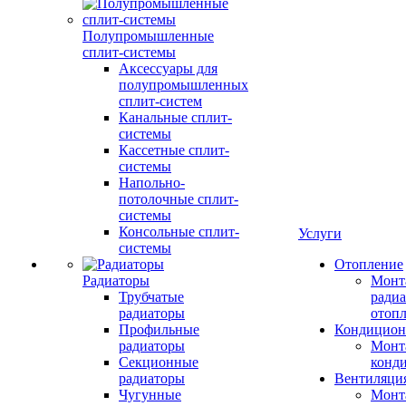
Полупромышленные
сплит-системы
Аксессуары для
полупромышленных
сплит-систем
Канальные сплит-
системы
Кассетные сплит-
системы
Напольно-
потолочные сплит-
системы
Консольные сплит-
Услуги
системы
Отопление
Радиаторы
Монт
Трубчатые
радиа
радиаторы
отоп
Профильные
Кондицион
радиаторы
Монт
Секционные
конд
радиаторы
Вентиляци
Чугунные
Монт