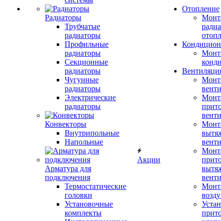
Отопление
Радиаторы
Монт
Трубчатые
радиа
радиаторы
отоп
Профильные
Кондицион
радиаторы
Монт
Секционные
конд
радиаторы
Вентиляци
Чугунные
Монт
радиаторы
вент
Электрические
Монт
радиаторы
прит
вент
Конвекторы
Монт
Внутрипольные
вытя
Напольные
вент
Монт
Акции
прит
Арматура для
вытя
подключения
вент
Термостатические
Монт
головки
возду
Установочные
Устан
комплекты
прит