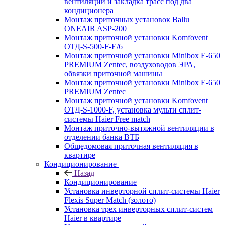
вентиляции и закладка трасс под два
кондиционера
Монтаж приточных установок Ballu
ONEAIR ASP-200
Монтаж приточной установки Komfovent
ОТД-S-500-F-E/6
Монтаж приточной установки Minibox E-650
PREMIUM Zentec, воздуховодов ЭРА,
обвязки приточной машины
Монтаж приточной установки Minibox E-650
PREMIUM Zentec
Монтаж приточной установки Komfovent
ОТД-S-1000-F, установка мульти сплит-
системы Haier Free match
Монтаж приточно-вытяжной вентиляции в
отделении банка ВТБ
Общедомовая приточная вентиляция в
квартире
Кондиционирование
Назад
Кондиционирование
Установка инверторной сплит-системы Haier
Flexis Super Match (золото)
Установка трех инверторных сплит-систем
Haier в квартире