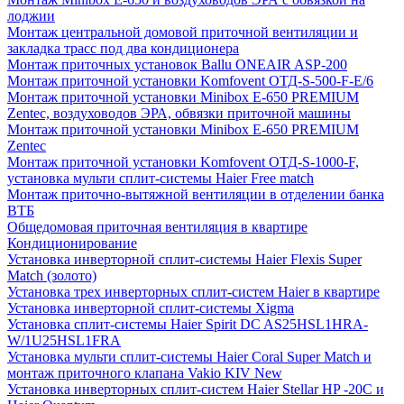
лоджии
Монтаж центральной домовой приточной вентиляции и
закладка трасс под два кондиционера
Монтаж приточных установок Ballu ONEAIR ASP-200
Монтаж приточной установки Komfovent ОТД-S-500-F-E/6
Монтаж приточной установки Minibox E-650 PREMIUM
Zentec, воздуховодов ЭРА, обвязки приточной машины
Монтаж приточной установки Minibox E-650 PREMIUM
Zentec
Монтаж приточной установки Komfovent ОТД-S-1000-F,
установка мульти сплит-системы Haier Free match
Монтаж приточно-вытяжной вентиляции в отделении банка
ВТБ
Общедомовая приточная вентиляция в квартире
Кондиционирование
Установка инверторной сплит-системы Haier Flexis Super
Match (золото)
Установка трех инверторных сплит-систем Haier в квартире
Установка инверторной сплит-системы Xigma
Установка сплит-системы Haier Spirit DC AS25HSL1HRA-
W/1U25HSL1FRA
Установка мульти сплит-системы Haier Coral Super Match и
монтаж приточного клапана Vakio KIV New
Установка инверторных сплит-систем Haier Stellar HP -20С и