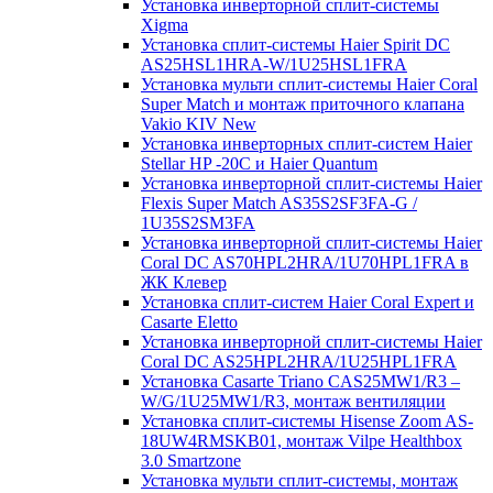
Установка инверторной сплит-системы
Xigma
Установка сплит-системы Haier Spirit DC
AS25HSL1HRA-W/1U25HSL1FRA
Установка мульти сплит-системы Haier Coral
Super Match и монтаж приточного клапана
Vakio KIV New
Установка инверторных сплит-систем Haier
Stellar HP -20С и Haier Quantum
Установка инверторной сплит-системы Haier
Flexis Super Match AS35S2SF3FA-G /
1U35S2SM3FA
Установка инверторной сплит-системы Haier
Coral DC AS70HPL2HRA/1U70HPL1FRA в
ЖК Клевер
Установка сплит-систем Haier Coral Expert и
Casarte Eletto
Установка инверторной сплит-системы Haier
Coral DC AS25HPL2HRA/1U25HPL1FRA
Установка Casarte Triano CAS25MW1/R3 –
W/G/1U25MW1/R3, монтаж вентиляции
Установка сплит-системы Hisense Zoom AS-
18UW4RMSKB01, монтаж Vilpe Healthbox
3.0 Smartzone
Установка мульти сплит-системы, монтаж