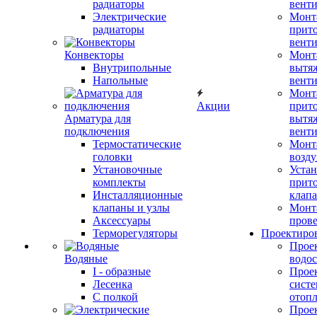
радиаторы
вент
Электрические
Монт
радиаторы
прит
вент
Конвекторы
Монт
Внутрипольные
вытя
Напольные
вент
Монт
Акции
прит
Арматура для
вытя
подключения
вент
Термостатические
Монт
головки
возду
Установочные
Устан
комплекты
прит
Инсталляционные
клап
клапаны и узлы
Монт
Аксессуары
прове
Терморегуляторы
Проектиро
Прое
Водяные
водо
I - образные
Прое
Лесенка
сист
С полкой
отоп
Прое