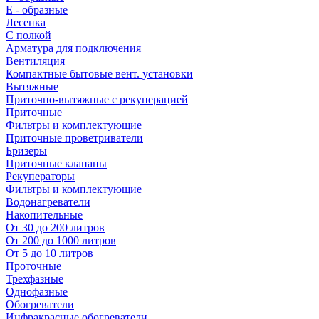
E - образные
Лесенка
С полкой
Арматура для подключения
Вентиляция
Компактные бытовые вент. установки
Вытяжные
Приточно-вытяжные с рекуперацией
Приточные
Фильтры и комплектующие
Приточные проветриватели
Бризеры
Приточные клапаны
Рекуператоры
Фильтры и комплектующие
Водонагреватели
Накопительные
От 30 до 200 литров
От 200 до 1000 литров
От 5 до 10 литров
Проточные
Трехфазные
Однофазные
Обогреватели
Инфракрасные обогреватели