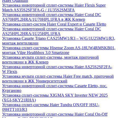
Haier Quantum
Установка инверторной сплит-системы Haier Flexis Super
Match AS35S2SF3FA-G / 1U35S2SM3FA
Установка инверторной сплит-системы Haier Coral DC
AS70HPL2HRA/1U70HPL1FRA в ЖК Клевер
Установка сплит-систем Haier Coral Expert и Casarte Eletto
Установка инверторной сплит-системы Haier Coral DC
AS25HPL2HRA/1U25HPL1FRA
Установка Casarte Triano CAS25MW1/R3 – W/G/1U25MW1/R3,
монтаж вентиляции
Установка сплит-системы Hisense Zoom AS-18UW4RMSKB01,
монтаж Vilpe Healthbox 3.0 Smartzone
Установка мульти сплит-системы, монтаж приточной
вентиляции в ЖК Клевер
Установка инверторной сплит-системы Haier AS25S2SF2FA-
W Flexis
Установка мульти сплит-системы Haier Free match, приточной
вентиляции в ЖК Университетский
Установка инверторной сплит-системы Casarte Eletto, пос.
Курганово
Установка сплит-системы XIGMA SKY Inverter NEW 2025
(XGI-SKY21RHA)
Установка сплит-системы Haier Tundra ON/OFF HSU-
09HTT103/R3
Установка инверторной сплит-системы Haier Coral On-Off