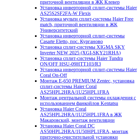
приточной вентиляции в ЖК Клевер
Установка инверторной сплит-системы Haier
AS25S2SF2FA-W Flexis
Установка мульти сплит-системы Haier Free
match, приточной вентиляции в ЖК
Университетский
Установка инверторной сплит-системы
Casarte Eletto, пос. Курганово
Установка сплит-системы XIGMA SKY
Inverter NEW 2025 (XGI-SKY21RHA)
Установка сплит-системы Haier Tundra
ON/OFF HSU-09HTT103/R3
Установка инверторной сплит-системы Haier
Coral On-Off
Монтаж E-650 PREMIUM Zentec, установка
сплит-системы Haier Coral
AS25HPL2HRA/1U25HPL1FRA
Монтаж центральной системы охлаждения с
использованием фанкойлов Kentatsu
Установка Haier Coral
AS25HPL2HRA/1U25HPL1FRA в ЖК
Макаровский, монтаж вентиляции
Установка Haier Coral DC
AS50HPL2HRA/1U50HPL1FRA, монтаж
приточно-очистительной установки