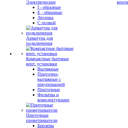
Электрические
вент
I - образные
E - образные
Лесенка
С полкой
Арматура для
подключения
Компактные бытовые
вент. установки
Вытяжные
Приточно-
вытяжные с
рекуперацией
Приточные
Фильтры и
комплектующие
Приточные
проветриватели
Бризеры