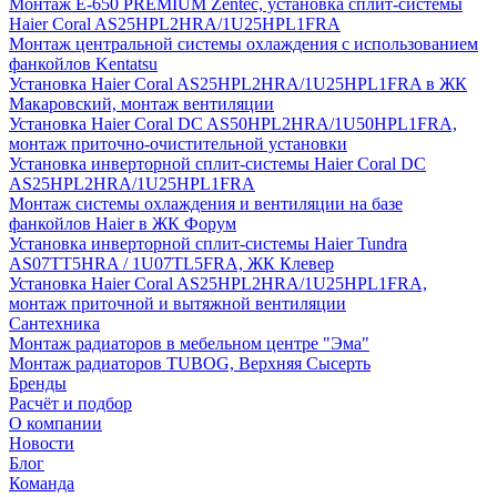
Монтаж E-650 PREMIUM Zentec, установка сплит-системы
Haier Coral AS25HPL2HRA/1U25HPL1FRA
Монтаж центральной системы охлаждения с использованием
фанкойлов Kentatsu
Установка Haier Coral AS25HPL2HRA/1U25HPL1FRA в ЖК
Макаровский, монтаж вентиляции
Установка Haier Coral DC AS50HPL2HRA/1U50HPL1FRA,
монтаж приточно-очистительной установки
Установка инверторной сплит-системы Haier Coral DC
AS25HPL2HRA/1U25HPL1FRA
Монтаж системы охлаждения и вентиляции на базе
фанкойлов Haier в ЖК Форум
Установка инверторной сплит-системы Haier Tundra
AS07TT5HRA / 1U07TL5FRA, ЖК Клевер
Установка Haier Coral AS25HPL2HRA/1U25HPL1FRA,
монтаж приточной и вытяжной вентиляции
Сантехника
Монтаж радиаторов в мебельном центре "Эма"
Монтаж радиаторов TUBOG, Верхняя Сысерть
Бренды
Расчёт и подбор
О компании
Новости
Блог
Команда