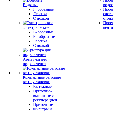
Прое
Водяные
водо
I - образные
Прое
Лесенка
сист
С полкой
отоп
Прое
Электрические
вент
I - образные
E - образные
Лесенка
С полкой
Арматура для
подключения
Компактные бытовые
вент. установки
Вытяжные
Приточно-
вытяжные с
рекуперацией
Приточные
Фильтры и