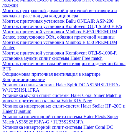
лоджии
Монтаж центральной домовой приточной вентиляции и
закладка трасс под два кондиционера
Монтаж приточных установок Ballu ONEAIR ASP-200
Монтаж приточной установки Komfovent ОТД-S-500-F-E/6
Монтаж приточной установки Minibox E-650 PREMIUM
Zentec, воздуховодов ЭРА, обвязки приточной машины
Монтаж приточной установки Minibox E-650 PREMIUM
Zentec
Монтаж приточной установки Komfovent ОТД-S-1000-F,
установка мульти сплит-системы Haier Free match
Монтаж приточно-вытяжной вентиляции в отделении банка
ВТБ
Общедомовая приточная вентиляция в квартире
Кондиционирование
Установка сплит-системы Haier Spirit DC AS25HSL1HRA-
W/1U25HSL1FRA
Установка мульти сплит-системы Haier Coral Super Match и
монтаж приточного клапана Vakio KIV New
Установка инверторных сплит-систем Haier Stellar HP -20С и
Haier Quantum
Установка инверторной сплит-системы Haier Flexis Super
Match AS35S2SF3FA-G / 1U35S2SM3FA
Установка инверторной сплит-системы Haier Coral DC