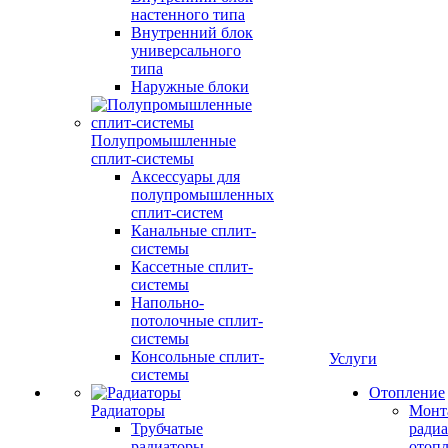
настенного типа
Внутренний блок
универсального
типа
Наружные блоки
Полупромышленные
сплит-системы
Аксессуары для
полупромышленных
сплит-систем
Канальные сплит-
системы
Кассетные сплит-
системы
Напольно-
потолочные сплит-
системы
Консольные сплит-
Услуги
системы
Отопление
Радиаторы
Монт
Трубчатые
радиа
радиаторы
отоп