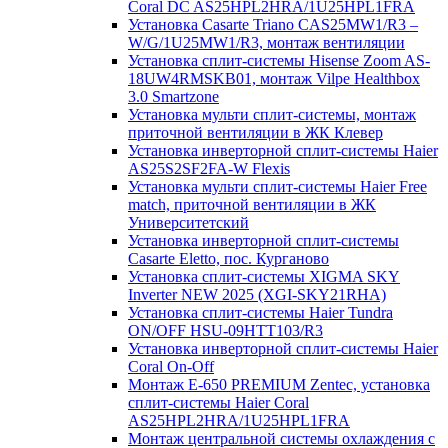
Coral DC AS25HPL2HRA/1U25HPL1FRA
Установка Casarte Triano CAS25MW1/R3 –
W/G/1U25MW1/R3, монтаж вентиляции
Установка сплит-системы Hisense Zoom AS-
18UW4RMSKB01, монтаж Vilpe Healthbox
3.0 Smartzone
Установка мульти сплит-системы, монтаж
приточной вентиляции в ЖК Клевер
Установка инверторной сплит-системы Haier
AS25S2SF2FA-W Flexis
Установка мульти сплит-системы Haier Free
match, приточной вентиляции в ЖК
Университетский
Установка инверторной сплит-системы
Casarte Eletto, пос. Курганово
Установка сплит-системы XIGMA SKY
Inverter NEW 2025 (XGI-SKY21RHA)
Установка сплит-системы Haier Tundra
ON/OFF HSU-09HTT103/R3
Установка инверторной сплит-системы Haier
Coral On-Off
Монтаж E-650 PREMIUM Zentec, установка
сплит-системы Haier Coral
AS25HPL2HRA/1U25HPL1FRA
Монтаж центральной системы охлаждения с