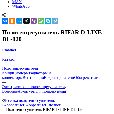
MAX
WhatsApp
Полотенцесушитель RIFAR D-LINE
DL-120
Главная
—
Каталог
—
Полотенцесушители
Кондиционеры
Радиаторы и
конвекторы
Вентиляция
Водонагреватели
Обогреватели
—
Электрические полотенцесушители
Водяные
Арматура для подключения
—
Лесенка полотенцесушители
I - образные
E - образные
С полкой
—
Полотенцесушитель RIFAR D-LINE DL-120