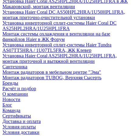
Установка Haier Coral AS25HPL2HRA/1U25HPL1FRA в ЖК
Макаровский, монтаж вентиляции
Установка Haier Coral DC AS50HPL2HRA/1U50HPL1FRA,
монтаж приточно-очистительной установки
Установка инверторной сплит-системы Haier Coral DC
AS25HPL2HRA/1U25HPL1FRA
Монтаж системы охлаждения и вентиляции на базе
фанкойлов Haier в ЖК Форум
Установка инверторной сплит-системы Haier Tundra
AS07TT5HRA / 1U07TL5FRA, ЖК Клевер
Установка Haier Coral AS25HPL2HRA/1U25HPL1FRA,
монтаж приточной и вытяжной вентиляции
Сантехника
Монтаж радиаторов в мебельном центре "Эма"
Монтаж радиаторов TUBOG, Верхняя Сысерть
Бренды
Расчёт и подбор
О компании
Новости
Блог
Команда
Сертификаты
Доставка и оплата
Условия оплаты
Условия доставки