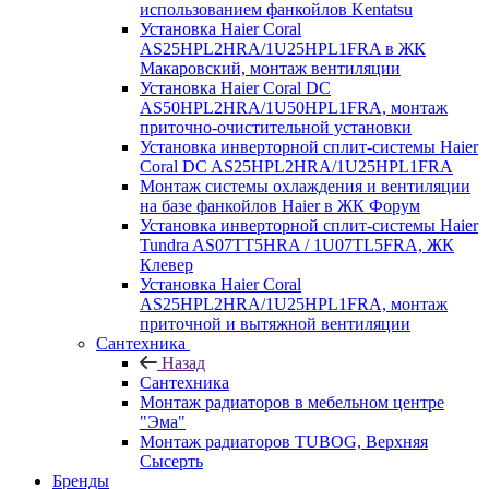
использованием фанкойлов Kentatsu
Установка Haier Coral
AS25HPL2HRA/1U25HPL1FRA в ЖК
Макаровский, монтаж вентиляции
Установка Haier Coral DC
AS50HPL2HRA/1U50HPL1FRA, монтаж
приточно-очистительной установки
Установка инверторной сплит-системы Haier
Coral DC AS25HPL2HRA/1U25HPL1FRA
Монтаж системы охлаждения и вентиляции
на базе фанкойлов Haier в ЖК Форум
Установка инверторной сплит-системы Haier
Tundra AS07TT5HRA / 1U07TL5FRA, ЖК
Клевер
Установка Haier Coral
AS25HPL2HRA/1U25HPL1FRA, монтаж
приточной и вытяжной вентиляции
Сантехника
Назад
Сантехника
Монтаж радиаторов в мебельном центре
"Эма"
Монтаж радиаторов TUBOG, Верхняя
Сысерть
Бренды