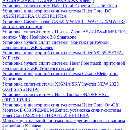
AS70HPL2HRA/1U70HPL1FRA в ЖК Клевер
Установка сплит-систем Haier Coral Expert и Casarte Eletto
Установка инверторной сплит-системы Haier Coral DC
AS25HPL2HRA/1U25HPL1FRA
Установка Casarte Triano CAS25MW1/R3 – W/G/1U25MW1/R3,
монтаж вентиляции
Установка сплит-системы Hisense Zoom AS-18UW4RMSKB01,
монтаж Vilpe Healthbox 3.0 Smartzone
Установка мульти сплит-системы, монтаж приточной
вентиляции в ЖК Клевер
Установка инверторной сплит-системы Haier AS25S2SF2FA-
W Flexis
Установка мульти сплит-системы Haier Free match, приточной
вентиляции в ЖК Университетский
Установка инверторной сплит-системы Casarte Eletto, пос.
Курганово
Установка сплит-системы XIGMA SKY Inverter NEW 2025
(XGI-SKY21RHA)
Установка сплит-системы Haier Tundra ON/OFF HSU-
09HTT103/R3
Установка инверторной сплит-системы Haier Coral On-Off
Монтаж E-650 PREMIUM Zentec, установка сплит-системы
Haier Coral AS25HPL2HRA/1U25HPL1FRA
Монтаж центральной системы охлаждения с использованием
фанкойлов Kentatsu