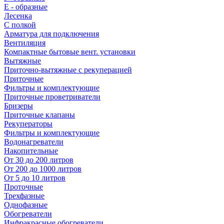
E - образные
Лесенка
С полкой
Арматура для подключения
Вентиляция
Компактные бытовые вент. установки
Вытяжные
Приточно-вытяжные с рекуперацией
Приточные
Фильтры и комплектующие
Приточные проветриватели
Бризеры
Приточные клапаны
Рекуператоры
Фильтры и комплектующие
Водонагреватели
Накопительные
От 30 до 200 литров
От 200 до 1000 литров
От 5 до 10 литров
Проточные
Трехфазные
Однофазные
Обогреватели
Инфракрасные обогреватели