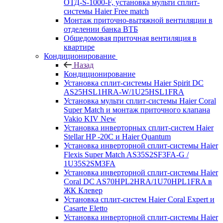
ОТД-S-1000-F, установка мульти сплит-
системы Haier Free match
Монтаж приточно-вытяжной вентиляции в
отделении банка ВТБ
Общедомовая приточная вентиляция в
квартире
Кондиционирование
Назад
Кондиционирование
Установка сплит-системы Haier Spirit DC
AS25HSL1HRA-W/1U25HSL1FRA
Установка мульти сплит-системы Haier Coral
Super Match и монтаж приточного клапана
Vakio KIV New
Установка инверторных сплит-систем Haier
Stellar HP -20С и Haier Quantum
Установка инверторной сплит-системы Haier
Flexis Super Match AS35S2SF3FA-G /
1U35S2SM3FA
Установка инверторной сплит-системы Haier
Coral DC AS70HPL2HRA/1U70HPL1FRA в
ЖК Клевер
Установка сплит-систем Haier Coral Expert и
Casarte Eletto
Установка инверторной сплит-системы Haier