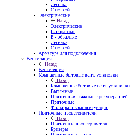
Лесенка
С полкой
Электрические
Назад
Электрические
I - образные
E - образные
Лесенка
С полкой
Арматура для подключения
Вентиляция
Назад
Вентиляция
Компактные бытовые вент. установки
Назад
Компактные бытовые вент. установки
Вытяжные
Приточно-вытяжные с рекуперацией
Приточные
Фильтры и комплектующие
Приточные проветриватели
Назад
Приточные проветриватели
Бризеры
Приточные клапаны