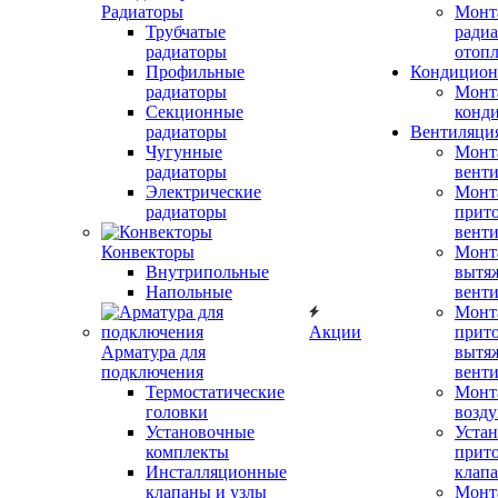
Радиаторы
Монт
Трубчатые
радиа
радиаторы
отоп
Профильные
Кондицион
радиаторы
Монт
Секционные
конд
радиаторы
Вентиляци
Чугунные
Монт
радиаторы
вент
Электрические
Монт
радиаторы
прит
вент
Конвекторы
Монт
Внутрипольные
вытя
Напольные
вент
Монт
Акции
прит
Арматура для
вытя
подключения
вент
Термостатические
Монт
головки
возду
Установочные
Устан
комплекты
прит
Инсталляционные
клап
клапаны и узлы
Монт