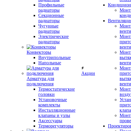
Профильные
Кондицион
радиаторы
Монт
Секционные
конд
радиаторы
Вентиляци
Чугунные
Монт
радиаторы
вент
Электрические
Монт
радиаторы
прит
вент
Конвекторы
Монт
Внутрипольные
вытя
Напольные
вент
Монт
Акции
прит
Арматура для
вытя
подключения
вент
Термостатические
Монт
головки
возду
Установочные
Устан
комплекты
прит
Инсталляционные
клап
клапаны и узлы
Монт
Аксессуары
прове
Терморегуляторы
Проектиро