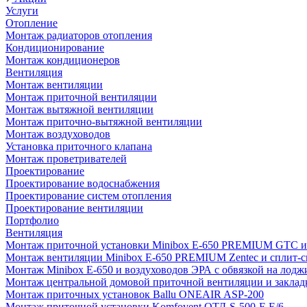
Услуги
Отопление
Монтаж радиаторов отопления
Кондиционирование
Монтаж кондиционеров
Вентиляция
Монтаж вентиляции
Монтаж приточной вентиляции
Монтаж вытяжной вентиляции
Монтаж приточно-вытяжной вентиляции
Монтаж воздуховодов
Установка приточного клапана
Монтаж проветривателей
Проектирование
Проектирование водоснабжения
Проектирование систем отопления
Проектирование вентиляции
Портфолио
Вентиляция
Монтаж приточной установки Minibox E-650 PREMIUM GTC и 
Монтаж вентиляции Minibox E-650 PREMIUM Zentec и сплит-сис
Монтаж Minibox E-650 и воздуховодов ЭРА с обвязкой на лодж
Монтаж центральной домовой приточной вентиляции и закладк
Монтаж приточных установок Ballu ONEAIR ASP-200
Монтаж приточной установки Komfovent ОТД-S-500-F-E/6