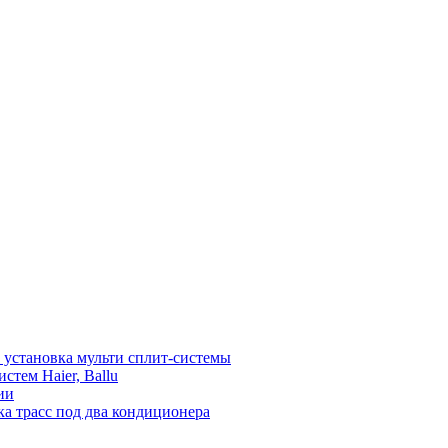
установка мульти сплит-системы
тем Haier, Ballu
ии
а трасс под два кондиционера