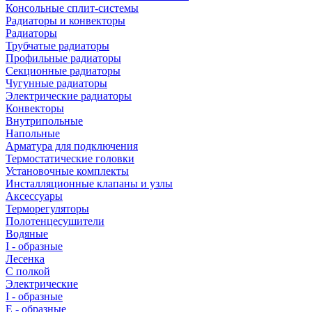
Консольные сплит-системы
Радиаторы и конвекторы
Радиаторы
Трубчатые радиаторы
Профильные радиаторы
Секционные радиаторы
Чугунные радиаторы
Электрические радиаторы
Конвекторы
Внутрипольные
Напольные
Арматура для подключения
Термостатические головки
Установочные комплекты
Инсталляционные клапаны и узлы
Аксессуары
Терморегуляторы
Полотенцесушители
Водяные
I - образные
Лесенка
С полкой
Электрические
I - образные
E - образные