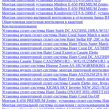
Монтаж приточной установки Minibox E-650 PREMIUM Zentec,
Монтаж приточной установки Minibox E-650 PREMIUM Zentec
Монтаж приточной установки Komfovent ОТД-S-1000-F, установ
Монтаж приточно-вытяжной вентиляции в отделении банка В
Общедомовая приточная вентиляция в квартире
Кондиционирование
Установка сплит-системы Haier Spirit DC AS25HSL1HRA-W/
Установка мульти сплит-системы Haier Coral Super Match и мо
Установка инверторных сплит-систем Haier Stellar HP -20С и H
Установка инверторной сплит-системы Haier Flexis Super Ma
Установка инверторной сплит-системы Haier Coral DC AS7
Установка сплит-систем Haier Coral Expert и Casarte Eletto
Установка инверторной сплит-системы Haier Coral DC AS2
Установка Casarte Triano CAS25MW1/R3 – W/G/1U25MW1/R3, 
Установка сплит-системы Hisense Zoom AS-18UW4RMSKB01, мон
Установка мульти сплит-системы, монтаж приточной вентиляц
Установка инверторной сплит-системы Haier AS25S2SF2FA-W F
Установка мульти сплит-системы Haier Free match, приточной
Установка инверторной сплит-системы Casarte Eletto, пос. Кург
Установка сплит-системы XIGMA SKY Inverter NEW 2025 (X
Установка сплит-системы Haier Tundra ON/OFF HSU-09HTT10
Установка инверторной сплит-системы Haier Coral On-Off
Монтаж E-650 PREMIUM Zentec, установка сплит-системы H
Монтаж центральной системы охлаждения с использованием фа