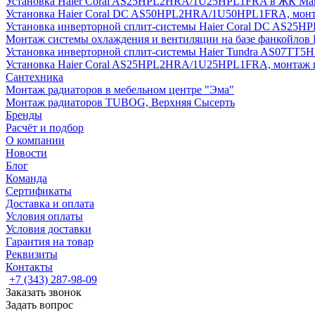
Установка Haier Coral AS25HPL2HRA/1U25HPL1FRA в ЖК Мак
Установка Haier Coral DC AS50HPL2HRA/1U50HPL1FRA, монт
Установка инверторной сплит-системы Haier Coral DC AS2
Монтаж системы охлаждения и вентиляции на базе фанкойлов
Установка инверторной сплит-системы Haier Tundra AS07TT
Установка Haier Coral AS25HPL2HRA/1U25HPL1FRA, монтаж 
Сантехника
Монтаж радиаторов в мебельном центре "Эма"
Монтаж радиаторов TUBOG, Верхняя Сысерть
Бренды
Расчёт и подбор
О компании
Новости
Блог
Команда
Сертификаты
Доставка и оплата
Условия оплаты
Условия доставки
Гарантия на товар
Реквизиты
Контакты
+7 (343) 287-98-09
Заказать звонок
Задать вопрос