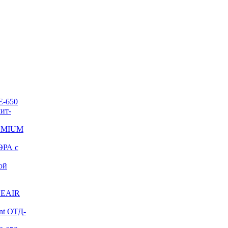
E-650
ит-
REMIUM
ЭРА с
ой
NEAIR
nt ОТД-