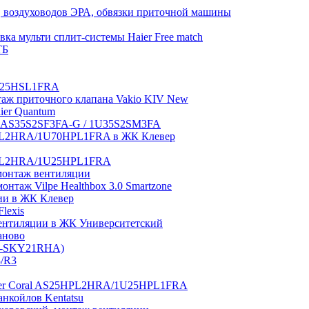
 воздуховодов ЭРА, обвязки приточной машины
ка мульти сплит-системы Haier Free match
ТБ
1U25HSL1FRA
нтаж приточного клапана Vakio KIV New
aier Quantum
tch AS35S2SF3FA-G / 1U35S2SM3FA
0HPL2HRA/1U70HPL1FRA в ЖК Клевер
5HPL2HRA/1U25HPL1FRA
монтаж вентиляции
таж Vilpe Healthbox 3.0 Smartzone
ии в ЖК Клевер
lexis
 вентиляции в ЖК Университетский
аново
GI-SKY21RHA)
3/R3
aier Coral AS25HPL2HRA/1U25HPL1FRA
нкойлов Kentatsu