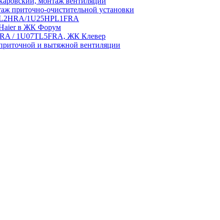
аровский, монтаж вентиляции
аж приточно-очистительной установки
5HPL2HRA/1U25HPL1FRA
 Haier в ЖК Форум
5HRA / 1U07TL5FRA, ЖК Клевер
приточной и вытяжной вентиляции