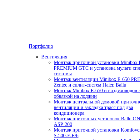
Портфолио
Вентиляция
Монтаж приточной установки Minibox 
PREMIUM GTC и установка мульти спл
системы
Монтаж вентиляции Minibox E-650 P
Zentec и сплит-систем Haier, Ballu
Монтаж Minibox E-650 и воздуховодов 
обвязкой на лоджии
Монтаж центральной домовой приточн
вентиляции и закладка трасс под два
кондиционера
Монтаж приточных установок Ballu O
ASP-200
Монтаж приточной установки Komfove
S-500-F-E/6